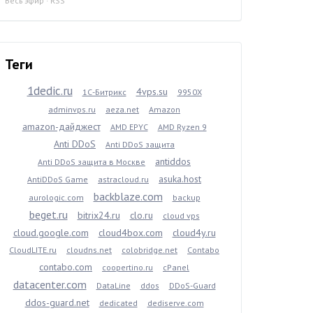
Весь эфир
·
RSS
Теги
1dedic.ru
4vps.su
1С-Битрикс
9950X
adminvps.ru
aeza.net
Amazon
amazon-дайджест
AMD EPYC
AMD Ryzen 9
Anti DDoS
Anti DDoS защита
antiddos
Anti DDoS защита в Москве
asuka.host
AntiDDoS Game
astracloud.ru
backblaze.com
aurologic.com
backup
beget.ru
bitrix24.ru
clo.ru
cloud vps
cloud.google.com
cloud4box.com
cloud4y.ru
CloudLITE.ru
cloudns.net
colobridge.net
Contabo
contabo.com
coopertino.ru
cPanel
datacenter.com
DataLine
ddos
DDoS-Guard
ddos-guard.net
dedicated
dediserve.com