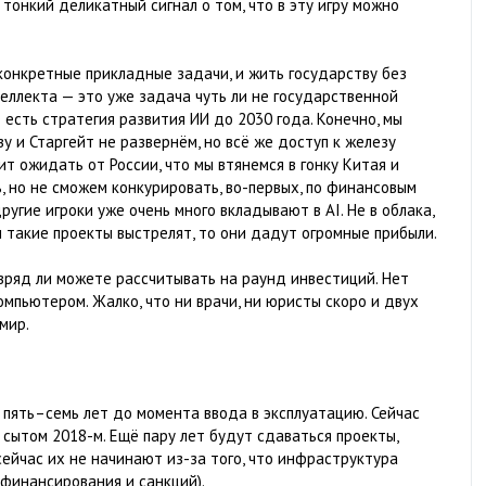
 тонкий деликатный сигнал о том, что в эту игру можно
конкретные прикладные задачи, и жить государству без
еллекта — это уже задача чуть ли не государственной
е есть стратегия развития ИИ до 2030 года. Конечно, мы
у и Старгейт не развернём, но всё же доступ к железу
ит ожидать от России, что мы втянемся в гонку Китая и
, но не сможем конкурировать, во-первых, по финансовым
ругие игроки уже очень много вкладывают в AI. Не в облака,
ли такие проекты выстрелят, то они дадут огромные прибыли.
вы вряд ли можете рассчитывать на раунд инвестиций. Нет
компьютером. Жалко, что ни врачи, ни юристы скоро и двух
мир.
 пять–семь лет до момента ввода в эксплуатацию. Сейчас
сытом 2018-м. Ещё пару лет будут сдаваться проекты,
сейчас их не начинают из-за того, что инфраструктура
ефинансирования и санкций).