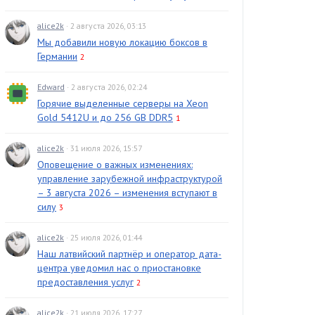
alice2k
· 2 августа 2026, 03:13
Мы добавили новую локацию боксов в
Германии
2
Edward
· 2 августа 2026, 02:24
Горячие выделенные серверы на Xeon
Gold 5412U и до 256 GB DDR5
1
alice2k
· 31 июля 2026, 15:57
Оповещение о важных изменениях:
управление зарубежной инфраструктурой
– 3 августа 2026 – изменения вступают в
силу
3
alice2k
· 25 июля 2026, 01:44
Наш латвийский партнёр и оператор дата-
центра уведомил нас о приостановке
предоставления услуг
2
alice2k
· 21 июля 2026, 17:27