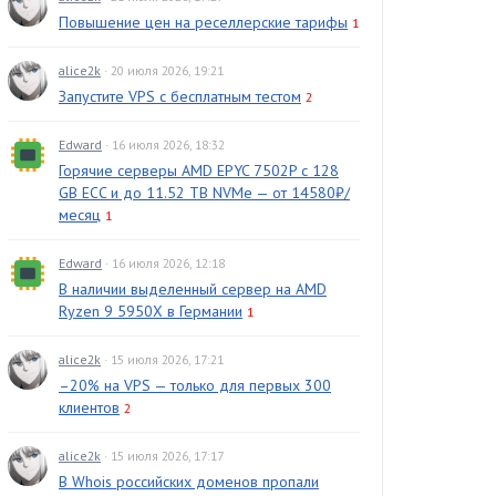
Повышение цен на реселлерские тарифы
1
alice2k
· 20 июля 2026, 19:21
Запустите VPS с бесплатным тестом
2
Edward
· 16 июля 2026, 18:32
Горячие серверы AMD EPYC 7502P с 128
GB ECC и до 11.52 TB NVMe — от 14580₽/
месяц
1
Edward
· 16 июля 2026, 12:18
В наличии выделенный сервер на AMD
Ryzen 9 5950X в Германии
1
alice2k
· 15 июля 2026, 17:21
–20% на VPS — только для первых 300
клиентов
2
alice2k
· 15 июля 2026, 17:17
В Whois российских доменов пропали