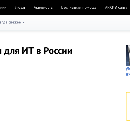
ании
Люди
Активность
Бесплатная помощь
АРХИВ сайта
егда свежее
 для ИТ в России
@h
RS