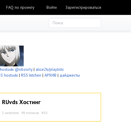
FAQ по проекту
Войти
Зарегистрироваться
ostsuki
@obzorly
|
alice2k/playlists
S hostsuki
|
RSS kitchen
|
АРХИВ
|
дайджесты
RUvds Хостинг
3
читателя · 99 топиков ·
RSS