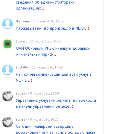
сведения об администраторах-
организациях
1
tten9mrg
· 13 июля 2026, 12:09
Рассказываем что произошло в NL/DE
3
Edward
· 12 июля 2026, 00:14
OVH Обновили VPS-линейку и добавили
минимальный тариф
1
andr-0-n
· 11 июля 2026, 17:48
Начислили компенсации для всех услуг в
NL и DE
3
alice2k
· 8 июля 2026, 22:59
Управление услугами Servers.ru переходит
в панель управления Selectel
2
alice2k
· 8 июля 2026, 20:25
Сегодня планируем завершить
восстановление и запустить большую часть