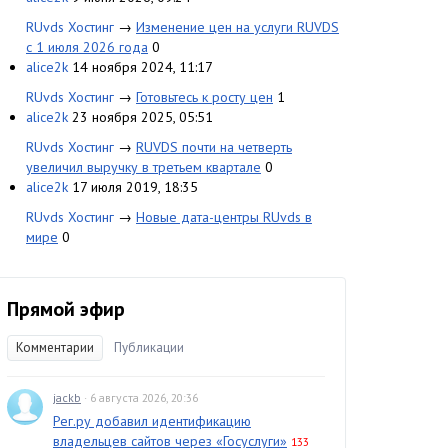
RUvds Хостинг
→
Изменение цен на услуги RUVDS
с 1 июля 2026 года
0
alice2k
14 ноября 2024, 11:17
RUvds Хостинг
→
Готовьтесь к росту цен
1
alice2k
23 ноября 2025, 05:51
RUvds Хостинг
→
RUVDS почти на четверть
увеличил выручку в третьем квартале
0
alice2k
17 июля 2019, 18:35
RUvds Хостинг
→
Новые дата-центры RUvds в
мире
0
Прямой эфир
Комментарии
Публикации
jackb
· 6 августа 2026, 20:36
Рег.ру добавил идентификацию
владельцев сайтов через «Госуслуги»
133