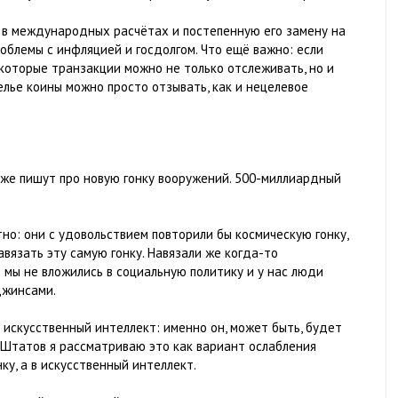
 в международных расчётах и постепенную его замену на
облемы с инфляцией и госдолгом. Что ещё важно: если
которые транзакции можно не только отслеживать, но и
елье коины можно просто отзывать, как и нецелевое
уже пишут про новую гонку вооружений. 500-миллиардный
тно: они с удовольствием повторили бы космическую гонку,
авязать эту самую гонку. Навязали же когда-то
е мы не вложились в социальную политику и у нас люди
джинсами.
 искусственный интеллект: именно он, может быть, будет
 Штатов я рассматриваю это как вариант ослабления
ку, а в искусственный интеллект.