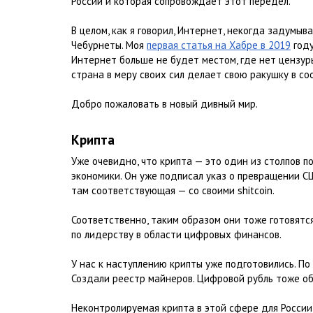
России и которая сопровождает этот передел.
В целом, как я говорил, Интернет, некогда задумыв
Чебурнеты. Моя
первая статья на Хабре в 2019
году
Интернет больше не будет местом, где нет цензуры
страна в меру своих сил делает свою ракушку в с
Добро пожаловать в новый дивный мир.
Крипта
Уже очевидно, что крипта — это один из столпов п
экономики. Он уже подписал указ о превращении С
там соответствующая — со своими shitcoin.
Соответственно, таким образом они тоже готовятс
по лидерству в области цифровых финансов.
У нас к наступлению крипты уже подготовились. П
Создали реестр майнеров. Цифровой рубль тоже об
Неконтролируемая крипта в этой сфере для России