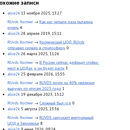
охожие записи
alice2k
13 ноября 2025, 13:27
RUvds Хостинг
→
Как нас четыре раза пытались
купить
4
alice2k
28 апреля 2019, 15:11
RUvds Хостинг
→
Космический ЦОД: RUvds
отправил сервер в стратосферу
0
alice2k
26 марта 2025, 11:26
RUvds Хостинг
→
В России сейчас дефицит стойко-
мест в ЦОДах, и он будет расти
3
alice2k
25 февраля 2026, 15:55
RUvds Хостинг
→
RUVDS почти на 40% увеличил
выручку по итогам 2025 года
1
alice2k
19 декабря 2023, 15:12
RUvds Хостинг
→
Сложный был год
0
alice2k
5 августа 2025, 23:36
RUvds Хостинг
→
RUVDS запускает виртуальный
ЦОД в Заполярье
8
alice2k
9 июня 2026, 09:24