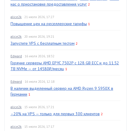
нас о приостановке предоставления услуг
2
alice2k
· 21 июля 2026, 17:27
Повышение цен на реселлерские тарифы
1
alice2k
· 20 июля 2026, 19:21
Запустите VPS с бесплатным тестом
2
Edward
· 16 июля 2026, 18:32
Горячие серверы AMD EPYC 7502P с 128 GB ECC и до 11.52
TB NVMe — от 14580₽/месяц
1
Edward
· 16 июля 2026, 12:18
В наличии выделенный сервер на AMD Ryzen 9 5950X в
Германии
1
alice2k
· 15 июля 2026, 17:21
–20% на VPS — только для первых 300 клиентов
2
alice2k
· 15 июля 2026, 17:17