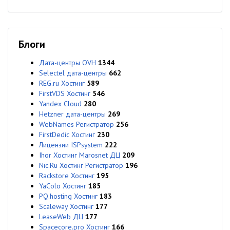
Блоги
Дата-центры OVH
1344
Selectel дата-центры
662
REG.ru Хостинг
589
FirstVDS Хостинг
546
Yandex Cloud
280
Hetzner дата-центры
269
WebNames Регистратор
256
FirstDedic Хостинг
230
Лицензии ISPsystem
222
Ihor Хостинг Marosnet ДЦ
209
Nic.Ru Хостинг Регистратор
196
Rackstore Хостинг
195
YaColo Хостинг
185
PQ.hosting Хостинг
183
Scaleway Хостинг
177
LeaseWeb ДЦ
177
Spacecore.pro Хостинг
166