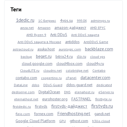
Теги
1dedic.ru
4vps.su
1С-Битрикс
9950X
adminvps.ru
amazon-дайджест
aeza.net
Amazon
AMD EPYC
Anti DDoS
AMD Ryzen 9
Anti DDoS защита
antiddos
Anti DDoS защита в Москве
AntiDDoS Game
backblaze.com
asuka.host
astracloud.ru
aurologic.com
beget.ru
bitrix24.ru
clo.ru
backup
cloud vps
cloud.google.com
cloud4box.com
cloud4y.ru
CloudLITE.ru
cloudns.net
colobridge.net
Contabo
datacenter.com
contabo.com
coopertino.ru
cPanel
ddos-guard.net
DataLine
ddos
DDoS-Guard
dedicated
DigitalOcean
dediserve.com
DNS
elenahost.ru
eServer.ru
eurohoster.org
FASTPANEL
eternalhost.net
firstbyte.ru
firstvds.ru
firstvds-дайджест
firstvds
firstdedic.ru
Friendhosting.net
fornex.com
gandi.net
fleio.com
Google Cloud Platform
gthost.com
GPU
h3llo.cloud