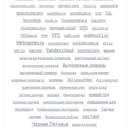
servers.com
spacecore
servercore.com
Serverius
Solus.io
spacecore.pro
sprinthost.ru
SSL
sprintbox.ru
SSD
StormWall
SystemIntegra
sweb.ru
TakeWYN
VDS
timeweb.cloud
TheIDEAHosting
vdscom.ru
VPS
webhost1.ru
VDSina.ru
vultr.com
VPN
Webnames.ru
worldstream.nl
worldstream
x5x.ru
Yandex.cloud
yacolo
zomro.com
акция
XPE.SU
аренда выделенных серверов
виртуальный хостинг
Выделенные серверы
выделенные сервера
выделенный сервер
день рождение
Германия
домены
ДЦ LeaseWeb
дешевые домены ru
ДЦ marosnet
изменение тарифов
изменение цен
итоги года
новый год
летние скидки
москва
Нидерланды
повышение цен
осенние скидки
партнерская программа
промокод
Скидка
Реферальная программа
серверы
хостинг
скидки
Технические работы
Чёрная Пятница
шаред хостинг