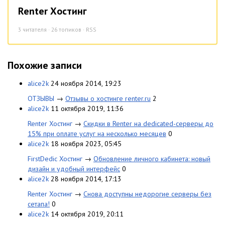
Renter Хостинг
3
читателя · 26 топиков ·
RSS
Похожие записи
alice2k
24 ноября 2014, 19:23
ОТЗЫВЫ
→
Отзывы о хостинге renter.ru
2
alice2k
11 октября 2019, 11:36
Renter Хостинг
→
Скидки в Renter на dedicated-серверы до
15% при оплате услуг на несколько месяцев
0
alice2k
18 ноября 2023, 05:45
FirstDedic Хостинг
→
Обновление личного кабинета: новый
дизайн и удобный интерфейс
0
alice2k
28 ноября 2014, 17:13
Renter Хостинг
→
Снова доступны недорогие серверы без
сетапа!
0
alice2k
14 октября 2019, 20:11