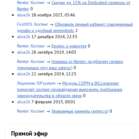
Renter Хостинг
→
Скидки до 15% на Dedicated-серверы от
Renter
0
alice2k
18 ноября 2023, 05:46
FirstVDS Хостинг
→
Обновили личный кабинет: современный
дизайн и удобный интерфейс
2
alice2k
17 декабря 2014, 22:35
Renter Хостинг
→
Кратко о новостях
0
alice2k
28 октября 2019, 14:03
Renter Хостинг
→
Новинка от Renter: подберём сервер
специально под ваш запрос!
0
alice2k
22 октября 2024, 12:25
Лицензии ISPsystem
→
Модуль СОРМ в BILLmanager
помогает хостинг-провайдерам выполнять требования
законодательства в области связи
0
alice2k
7 февраля 2015, 00:01
Renter Хостинг
→
Уважаемые клиенты renter.ru!
0
Прямой эфир