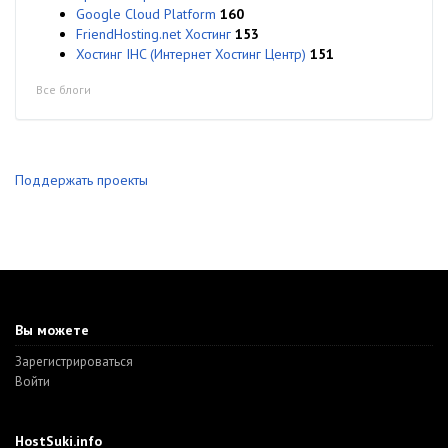
Google Cloud Platform
160
FriendHosting.net Хостинг
153
Хостинг IHC (Интернет Хостинг Центр)
151
Все блоги
Поддержать проекты
Вы можете
Зарегистрироваться
Войти
HostSuki.info