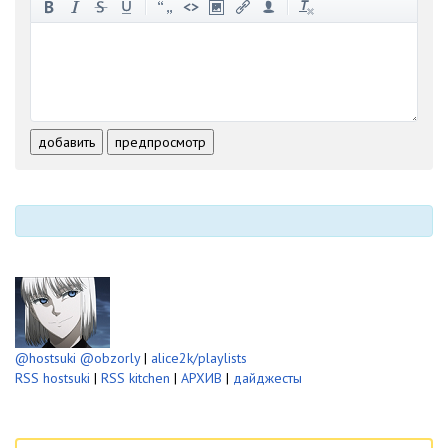
-
-
-
-
-
-
-
-
-
-
-
-
-
-
-
-
-
-
-
-
-
-
-
-
добавить
предпросмотр
-
-
-
-
-
-
@hostsuki
@obzorly
|
alice2k/playlists
RSS hostsuki
|
RSS kitchen
|
АРХИВ
|
дайджесты