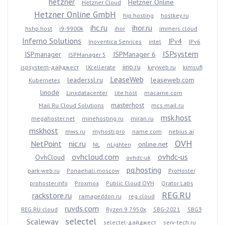
hetzner
Hetzner Online
Hetzner Cloud
Hetzner Online GmbH
hip.hosting
hostkey.ru
ihc.ru
ihor.ru
hshp.host
i9-9900k
ihor
immers.cloud
Inferno Solutions
IPv4
Inoventica Services
intel
IPv6
ISPsystem
ISPmanager
ISPManager 6
ISPManager 5
jino.ru
ispsystem-дайджест
IXcellerate
keyweb.ru
kimsufi
LeaseWeb
leaderssl.ru
leaseweb.com
Kubernetes
linode
Linxdatacenter
lite.host
macarne.com
masterhost
Mail.Ru Cloud Solutions
mcs.mail.ru
msk.host
megahoster.net
minehosting.ru
miran.ru
mskhost
mws.ru
myhosti.pro
name.com
nebius.ai
OVH
NetPoint
nic.ru
online.net
NL
nLighten
ovhcloud.com
ovhdc-us
OvhCloud
ovhdc-uk
pq.hosting
park-web.ru
Ponaehali.moscow
ProHoster
prohoster.info
Proxmox
Public Cloud OVH
Qrator Labs
REG.RU
rackstore.ru
ramageddon.ru
reg.cloud
ruvds.com
REG.RU cloud
Ryzen 9 7950x
SBG-2021
SBG3
selectel
Scaleway
selectel-дайджест
serv-tech.ru