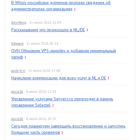
В Whois российских доменов пропали сведения об
администраторах-организациях
1
tten9mrg
· 13 июля 2026, 12:09
Рассказываем что произошло в NL/DE
3
Edward
· 12 июля 2026, 00:14
OVH Обновили VPS-линейку и добавили минимальный
тариф
1
andr-0-n
· 11 июля 2026, 17:48
Начислили компенсации для всех услуг в NL и DE
3
alice2k
· 8 июля 2026, 22:59
Управление услугами Servers.ru переходит в панель
управления Selectel
2
alice2k
· 8 июля 2026, 20:25
Сегодня планируем завершить восстановление и запустить
большую часть серверов
2