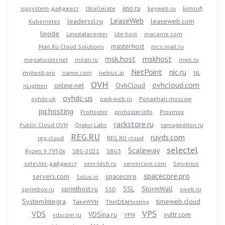
jino.ru
ispsystem-дайджест
IXcellerate
keyweb.ru
kimsufi
LeaseWeb
leaderssl.ru
leaseweb.com
Kubernetes
linode
Linxdatacenter
lite.host
macarne.com
masterhost
Mail.Ru Cloud Solutions
mcs.mail.ru
msk.host
mskhost
megahoster.net
miran.ru
mws.ru
NetPoint
nic.ru
myhosti.pro
name.com
nebius.ai
NL
OVH
ovhcloud.com
online.net
OvhCloud
nLighten
ovhdc-us
ovhdc-uk
park-web.ru
Ponaehali.moscow
pq.hosting
ProHoster
prohoster.info
Proxmox
rackstore.ru
Public Cloud OVH
Qrator Labs
ramageddon.ru
REG.RU
ruvds.com
reg.cloud
REG.RU cloud
selectel
Scaleway
Ryzen 9 7950x
SBG-2021
SBG3
selectel-дайджест
serv-tech.ru
servercore.com
Serverius
spacecore.pro
servers.com
spacecore
Solus.io
sprinthost.ru
SSL
StormWall
sprintbox.ru
SSD
sweb.ru
SystemIntegra
timeweb.cloud
TakeWYN
TheIDEAHosting
VPS
VDS
VDSina.ru
vultr.com
vdscom.ru
VPN