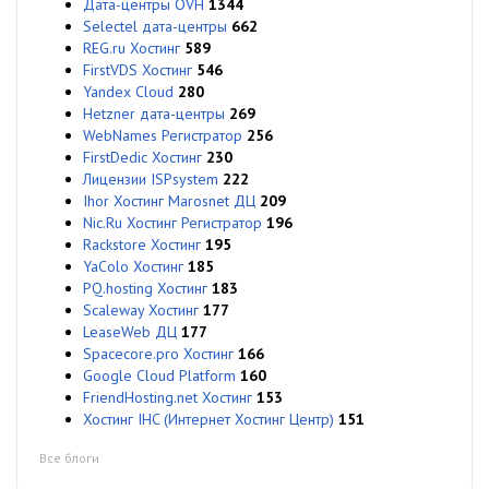
Дата-центры OVH
1344
Selectel дата-центры
662
REG.ru Хостинг
589
FirstVDS Хостинг
546
Yandex Cloud
280
Hetzner дата-центры
269
WebNames Регистратор
256
FirstDedic Хостинг
230
Лицензии ISPsystem
222
Ihor Хостинг Marosnet ДЦ
209
Nic.Ru Хостинг Регистратор
196
Rackstore Хостинг
195
YaColo Хостинг
185
PQ.hosting Хостинг
183
Scaleway Хостинг
177
LeaseWeb ДЦ
177
Spacecore.pro Хостинг
166
Google Cloud Platform
160
FriendHosting.net Хостинг
153
Хостинг IHC (Интернет Хостинг Центр)
151
Все блоги