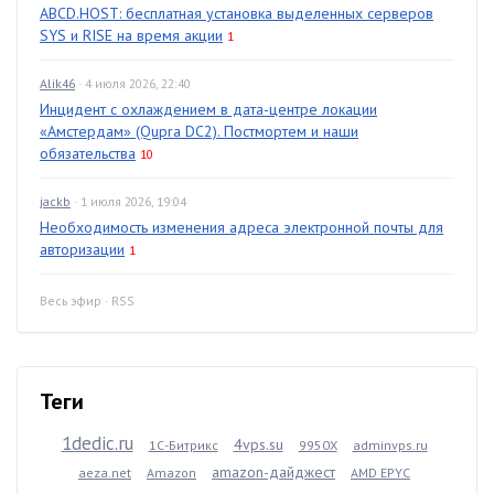
ABCD.HOST: бесплатная установка выделенных серверов
SYS и RISE на время акции
1
Alik46
· 4 июля 2026, 22:40
Инцидент с охлаждением в дата-центре локации
«Амстердам» (Qupra DC2). Постмортем и наши
обязательства
10
jackb
· 1 июля 2026, 19:04
Необходимость изменения адреса электронной почты для
авторизации
1
Весь эфир
·
RSS
Теги
1dedic.ru
4vps.su
1С-Битрикс
9950X
adminvps.ru
amazon-дайджест
aeza.net
Amazon
AMD EPYC