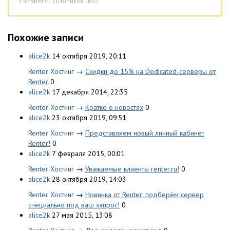
3
читателя · 26 топиков ·
RSS
Похожие записи
alice2k
14 октября 2019, 20:11
Renter Хостинг
→
Скидки до 15% на Dedicated-серверы от
Renter
0
alice2k
17 декабря 2014, 22:35
Renter Хостинг
→
Кратко о новостях
0
alice2k
23 октября 2019, 09:51
Renter Хостинг
→
Представляем новый личный кабинет
Renter!
0
alice2k
7 февраля 2015, 00:01
Renter Хостинг
→
Уважаемые клиенты renter.ru!
0
alice2k
28 октября 2019, 14:03
Renter Хостинг
→
Новинка от Renter: подберём сервер
специально под ваш запрос!
0
alice2k
27 мая 2015, 13:08