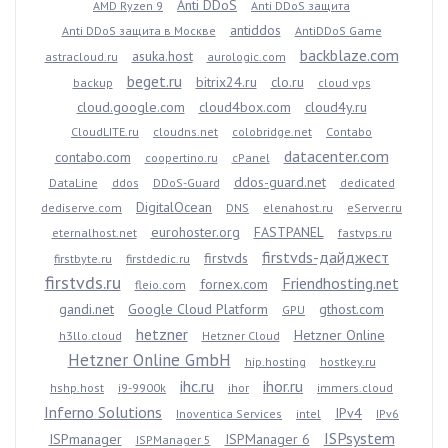
Anti DDoS
AMD Ryzen 9
Anti DDoS защита
antiddos
Anti DDoS защита в Москве
AntiDDoS Game
backblaze.com
asuka.host
astracloud.ru
aurologic.com
beget.ru
bitrix24.ru
clo.ru
backup
cloud vps
cloud.google.com
cloud4box.com
cloud4y.ru
CloudLITE.ru
cloudns.net
colobridge.net
Contabo
datacenter.com
contabo.com
coopertino.ru
cPanel
ddos-guard.net
DataLine
ddos
DDoS-Guard
dedicated
DigitalOcean
dediserve.com
DNS
elenahost.ru
eServer.ru
eurohoster.org
FASTPANEL
eternalhost.net
fastvps.ru
firstvds-дайджест
firstvds
firstbyte.ru
firstdedic.ru
firstvds.ru
Friendhosting.net
fornex.com
fleio.com
gandi.net
Google Cloud Platform
gthost.com
GPU
hetzner
Hetzner Online
h3llo.cloud
Hetzner Cloud
Hetzner Online GmbH
hip.hosting
hostkey.ru
ihc.ru
ihor.ru
hshp.host
i9-9900k
ihor
immers.cloud
Inferno Solutions
IPv4
Inoventica Services
intel
IPv6
ISPsystem
ISPmanager
ISPManager 6
ISPManager 5