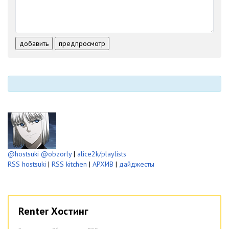
-
-
-
-
-
-
-
-
-
-
-
-
-
-
добавить
предпросмотр
-
-
-
-
-
-
@hostsuki
@obzorly
|
alice2k/playlists
RSS hostsuki
|
RSS kitchen
|
АРХИВ
|
дайджесты
Renter Хостинг