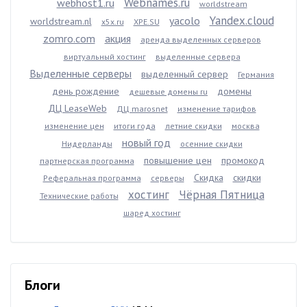
Webnames.ru
webhost1.ru
worldstream
Yandex.cloud
yacolo
worldstream.nl
x5x.ru
XPE.SU
zomro.com
акция
аренда выделенных серверов
виртуальный хостинг
выделенные сервера
Выделенные серверы
выделенный сервер
Германия
день рождение
домены
дешевые домены ru
ДЦ LeaseWeb
ДЦ marosnet
изменение тарифов
изменение цен
итоги года
летние скидки
москва
новый год
Нидерланды
осенние скидки
повышение цен
промокод
партнерская программа
Скидка
скидки
Реферальная программа
серверы
хостинг
Чёрная Пятница
Технические работы
шаред хостинг
Блоги