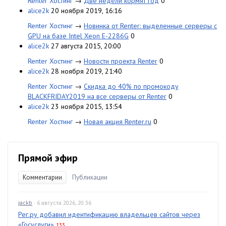
Renter Хостинг
→
Две недели кормят год
0
alice2k
20 ноября 2019, 16:16
Renter Хостинг
→
Новинка от Renter: выделенные серверы с
GPU на базе Intel Xeon E-2286G
0
alice2k
27 августа 2015, 20:00
Renter Хостинг
→
Новости проекта Renter
0
alice2k
28 ноября 2019, 21:40
Renter Хостинг
→
Скидка до 40% по промокоду
BLACKFRIDAY2019 на все серверы от Renter
0
alice2k
23 ноября 2015, 13:54
Renter Хостинг
→
Новая акция Renter.ru
0
Прямой эфир
Комментарии
Публикации
jackb
· 6 августа 2026, 20:36
Рег.ру добавил идентификацию владельцев сайтов через
«Госуслуги»
133