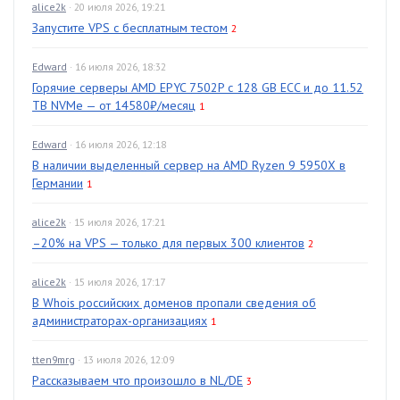
alice2k
· 20 июля 2026, 19:21
Запустите VPS с бесплатным тестом
2
Edward
· 16 июля 2026, 18:32
Горячие серверы AMD EPYC 7502P с 128 GB ECC и до 11.52
TB NVMe — от 14580₽/месяц
1
Edward
· 16 июля 2026, 12:18
В наличии выделенный сервер на AMD Ryzen 9 5950X в
Германии
1
alice2k
· 15 июля 2026, 17:21
–20% на VPS — только для первых 300 клиентов
2
alice2k
· 15 июля 2026, 17:17
В Whois российских доменов пропали сведения об
администраторах-организациях
1
tten9mrg
· 13 июля 2026, 12:09
Рассказываем что произошло в NL/DE
3