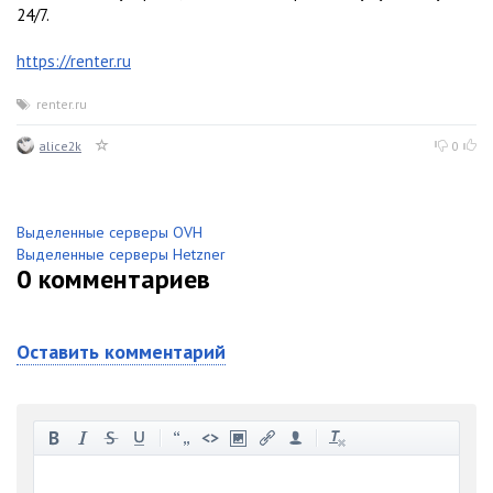
24/7.
https://renter.ru
renter.ru
alice2k
0
Выделенные серверы OVH
Выделенные серверы Hetzner
0
комментариев
Оставить комментарий
-
-
-
-
-
-
-
-
-
-