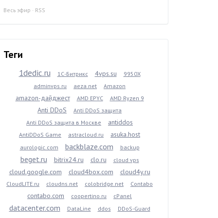
Весь эфир
·
RSS
Теги
1dedic.ru
4vps.su
1С-Битрикс
9950X
adminvps.ru
aeza.net
Amazon
amazon-дайджест
AMD EPYC
AMD Ryzen 9
Anti DDoS
Anti DDoS защита
antiddos
Anti DDoS защита в Москве
asuka.host
AntiDDoS Game
astracloud.ru
backblaze.com
aurologic.com
backup
beget.ru
bitrix24.ru
clo.ru
cloud vps
cloud.google.com
cloud4box.com
cloud4y.ru
CloudLITE.ru
cloudns.net
colobridge.net
Contabo
contabo.com
coopertino.ru
cPanel
datacenter.com
DataLine
ddos
DDoS-Guard