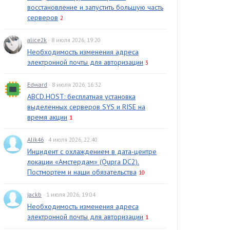
восстановление и запустить большую часть
серверов
2
alice2k
· 8 июля 2026, 19:20
Необходимость изменения адреса
электронной почты для авторизации
3
Edward
· 8 июля 2026, 16:32
ABCD.HOST: бесплатная установка
выделенных серверов SYS и RISE на
время акции
1
Alik46
· 4 июля 2026, 22:40
Инцидент с охлаждением в дата-центре
локации «Амстердам» (Qupra DC2).
Постмортем и наши обязательства
10
jackb
· 1 июля 2026, 19:04
Необходимость изменения адреса
электронной почты для авторизации
1