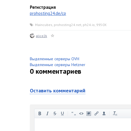
Регистрация
prohosting24.de/cp
Maincubes
,
prohosting24.net
,
ph24.io
,
9950X
alice2k
Выделенные серверы OVH
Выделенные серверы Hetzner
0
комментариев
Оставить комментарий
-
-
-
-
-
-
-
-
-
-
-
-