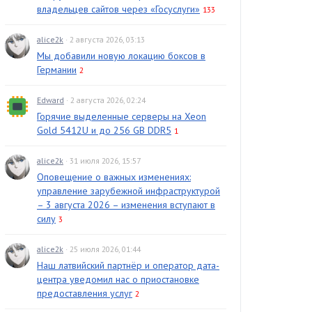
владельцев сайтов через «Госуслуги»
133
alice2k
· 2 августа 2026, 03:13
Мы добавили новую локацию боксов в
Германии
2
Edward
· 2 августа 2026, 02:24
Горячие выделенные серверы на Xeon
Gold 5412U и до 256 GB DDR5
1
alice2k
· 31 июля 2026, 15:57
Оповещение о важных изменениях:
управление зарубежной инфраструктурой
– 3 августа 2026 – изменения вступают в
силу
3
alice2k
· 25 июля 2026, 01:44
Наш латвийский партнёр и оператор дата-
центра уведомил нас о приостановке
предоставления услуг
2