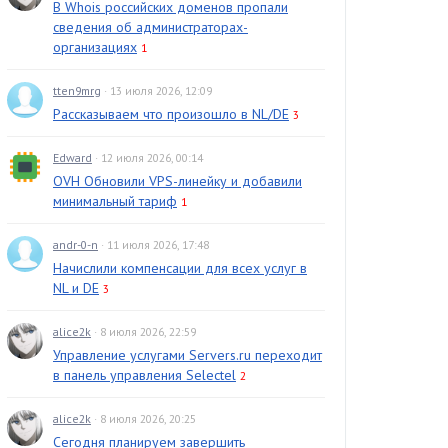
В Whois российских доменов пропали
сведения об администраторах-
организациях
1
tten9mrg
· 13 июля 2026, 12:09
Рассказываем что произошло в NL/DE
3
Edward
· 12 июля 2026, 00:14
OVH Обновили VPS-линейку и добавили
минимальный тариф
1
andr-0-n
· 11 июля 2026, 17:48
Начислили компенсации для всех услуг в
NL и DE
3
alice2k
· 8 июля 2026, 22:59
Управление услугами Servers.ru переходит
в панель управления Selectel
2
alice2k
· 8 июля 2026, 20:25
Сегодня планируем завершить