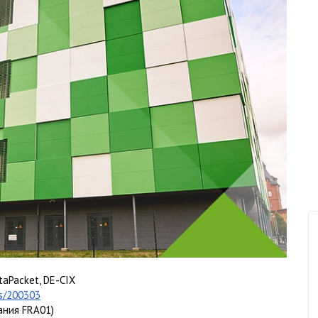
ataPacket, DE-CIX
as/200303
ания FRA01)