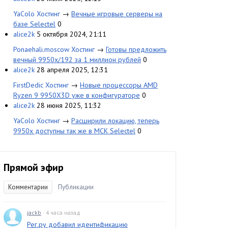
YaColo Хостинг
→
Вечные игровые серверы на
базе Selectel
0
alice2k
5 октября 2024, 21:11
Ponaehali.moscow Хостинг
→
Готовы предложить
вечный 9950x/192 за 1 миллион рублей
0
alice2k
28 апреля 2025, 12:31
FirstDedic Хостинг
→
Новые процессоры AMD
Ryzen 9 9950X3D уже в конфигураторе
0
alice2k
28 июня 2025, 11:32
YaColo Хостинг
→
Расширили локацию, теперь
9950x доступны так же в МСК Selectel
0
Прямой эфир
Комментарии
Публикации
jackb
· 4 часа назад
Рег.ру добавил идентификацию