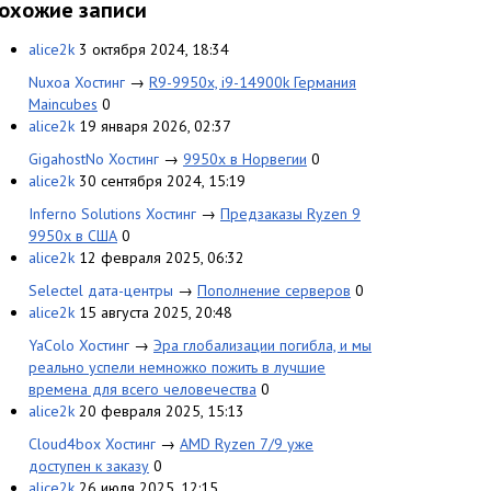
охожие записи
alice2k
3 октября 2024, 18:34
Nuxoa Хостинг
→
R9-9950x, i9-14900k Германия
Maincubes
0
alice2k
19 января 2026, 02:37
GigahostNo Хостинг
→
9950x в Норвегии
0
alice2k
30 сентября 2024, 15:19
Inferno Solutions Хостинг
→
Предзаказы Ryzen 9
9950x в США
0
alice2k
12 февраля 2025, 06:32
Selectel дата-центры
→
Пополнение серверов
0
alice2k
15 августа 2025, 20:48
YaColo Хостинг
→
Эра глобализации погибла, и мы
реально успели немножко пожить в лучшие
времена для всего человечества
0
alice2k
20 февраля 2025, 15:13
Cloud4box Хостинг
→
AMD Ryzen 7/9 уже
доступен к заказу
0
alice2k
26 июля 2025, 12:15