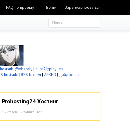
FAQ по проекту
Войти
Зарегистрироваться
ostsuki
@obzorly
|
alice2k/playlists
S hostsuki
|
RSS kitchen
|
АРХИВ
|
дайджесты
Prohosting24 Хостинг
1
читатель · 2 топика ·
RSS