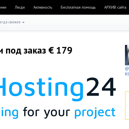
ании
Люди
Активность
Бесплатная помощь
АРХИВ сайта
егда свежее
и под заказ € 179
@h
RS