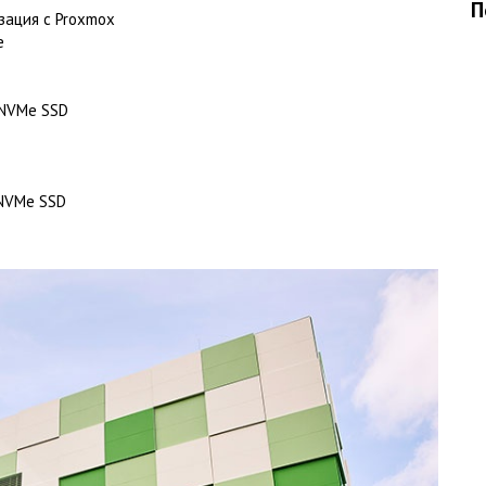
П
зация с Proxmox
е
 NVMe SSD
 NVMe SSD