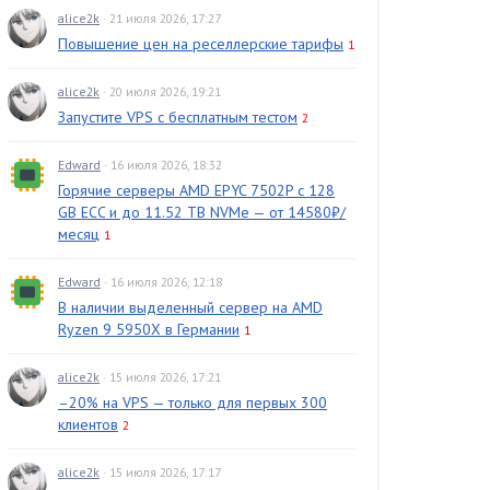
alice2k
· 21 июля 2026, 17:27
Повышение цен на реселлерские тарифы
1
alice2k
· 20 июля 2026, 19:21
Запустите VPS с бесплатным тестом
2
Edward
· 16 июля 2026, 18:32
Горячие серверы AMD EPYC 7502P с 128
GB ECC и до 11.52 TB NVMe — от 14580₽/
месяц
1
Edward
· 16 июля 2026, 12:18
В наличии выделенный сервер на AMD
Ryzen 9 5950X в Германии
1
alice2k
· 15 июля 2026, 17:21
–20% на VPS — только для первых 300
клиентов
2
alice2k
· 15 июля 2026, 17:17