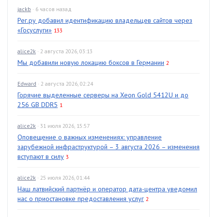
jackb
· 6 часов назад
Рег.ру добавил идентификацию владельцев сайтов через
«Госуслуги»
133
alice2k
· 2 августа 2026, 03:13
Мы добавили новую локацию боксов в Германии
2
Edward
· 2 августа 2026, 02:24
Горячие выделенные серверы на Xeon Gold 5412U и до
256 GB DDR5
1
alice2k
· 31 июля 2026, 15:57
Оповещение о важных изменениях: управление
зарубежной инфраструктурой – 3 августа 2026 – изменения
вступают в силу
3
alice2k
· 25 июля 2026, 01:44
Наш латвийский партнёр и оператор дата-центра уведомил
нас о приостановке предоставления услуг
2