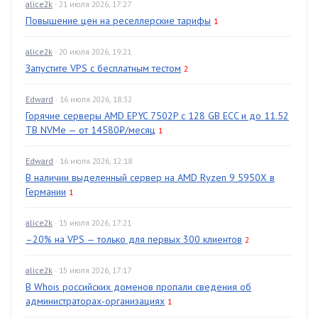
alice2k
· 21 июля 2026, 17:27
Повышение цен на реселлерские тарифы
1
alice2k
· 20 июля 2026, 19:21
Запустите VPS с бесплатным тестом
2
Edward
· 16 июля 2026, 18:32
Горячие серверы AMD EPYC 7502P с 128 GB ECC и до 11.52
TB NVMe — от 14580₽/месяц
1
Edward
· 16 июля 2026, 12:18
В наличии выделенный сервер на AMD Ryzen 9 5950X в
Германии
1
alice2k
· 15 июля 2026, 17:21
–20% на VPS — только для первых 300 клиентов
2
alice2k
· 15 июля 2026, 17:17
В Whois российских доменов пропали сведения об
администраторах-организациях
1