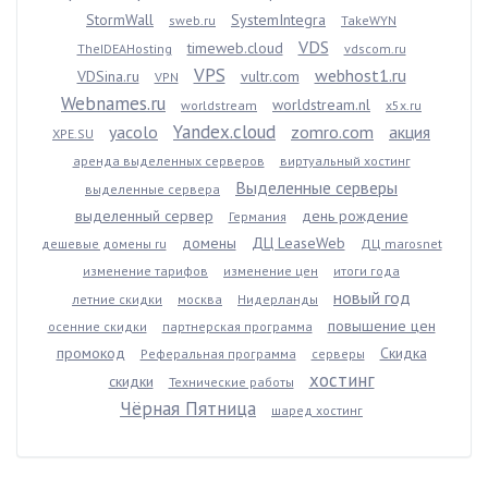
StormWall
SystemIntegra
sweb.ru
TakeWYN
VDS
timeweb.cloud
TheIDEAHosting
vdscom.ru
VPS
webhost1.ru
VDSina.ru
vultr.com
VPN
Webnames.ru
worldstream.nl
worldstream
x5x.ru
Yandex.cloud
yacolo
zomro.com
акция
XPE.SU
аренда выделенных серверов
виртуальный хостинг
Выделенные серверы
выделенные сервера
выделенный сервер
день рождение
Германия
домены
ДЦ LeaseWeb
дешевые домены ru
ДЦ marosnet
изменение тарифов
изменение цен
итоги года
новый год
летние скидки
москва
Нидерланды
повышение цен
осенние скидки
партнерская программа
промокод
Скидка
Реферальная программа
серверы
хостинг
скидки
Технические работы
Чёрная Пятница
шаред хостинг