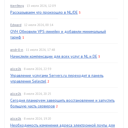
tten9mrg
· 13 июля 2026, 12:09
Рассказываем что произошло в NL/DE
3
Edward
· 12 июля 2026, 00:14
OVH Обновили VPS-линейку и добавили минимальный
тариф
1
andr-0-n
· 11 июля 2026, 17:48
Начислили компенсации для всех услуг в NL и DE
3
alice2k
· 8 июля 2026, 22:59
Управление услугами Servers.ru переходит в панель
управления Selectel
2
alice2k
· 8 июля 2026, 20:25
Сегодня планируем завершить восстановление и запустить
большую часть серверов
2
alice2k
· 8 июля 2026, 19:20
Необходимость изменения адреса электронной почты для