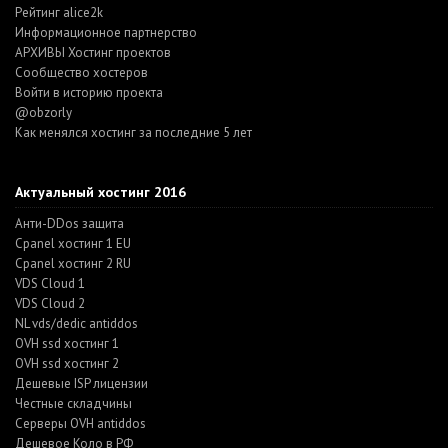
Рейтинг alice2k
Информационное партнерство
АРХИВЫ Хостинг проектов
Cообщество хостеров
Войти в историю проекта
@obzorly
Как менялся хостинг за последние 5 лет
Актуальный хостинг 2016
Анти-DDos защита
Cpanel хостинг 1 EU
Cpanel хостинг 2 RU
VDS Cloud 1
VDS Cloud 2
NL vds/dedic antiddos
OVH ssd хостинг 1
OVH ssd хостинг 2
Дешевые ISP лицензии
Честные складчины
Серверы OVH antiddos
Дешевое Коло в РФ