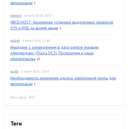
авторизации
3
Edward
· 8 июля 2026, 16:32
ABCD.HOST: бесплатная установка выделенных серверов
SYS и RISE на время акции
1
Alik46
· 4 июля 2026, 22:40
Инцидент с охлаждением в дата-центре локации
«Амстердам» (Qupra DC2). Постмортем и наши
обязательства
10
jackb
· 1 июля 2026, 19:04
Необходимость изменения адреса электронной почты для
авторизации
1
Весь эфир
·
RSS
Теги