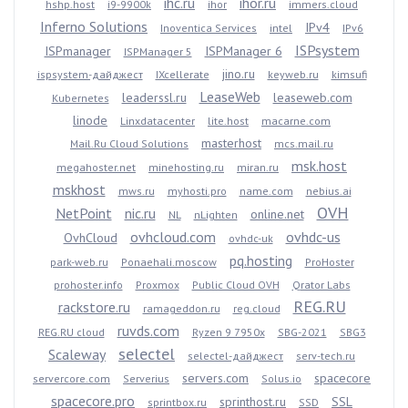
ihc.ru
ihor.ru
hshp.host
i9-9900k
ihor
immers.cloud
Inferno Solutions
IPv4
Inoventica Services
intel
IPv6
ISPsystem
ISPmanager
ISPManager 6
ISPManager 5
jino.ru
ispsystem-дайджест
IXcellerate
keyweb.ru
kimsufi
LeaseWeb
leaderssl.ru
leaseweb.com
Kubernetes
linode
Linxdatacenter
lite.host
macarne.com
masterhost
Mail.Ru Cloud Solutions
mcs.mail.ru
msk.host
megahoster.net
minehosting.ru
miran.ru
mskhost
mws.ru
myhosti.pro
name.com
nebius.ai
OVH
NetPoint
nic.ru
online.net
NL
nLighten
ovhcloud.com
ovhdc-us
OvhCloud
ovhdc-uk
pq.hosting
park-web.ru
Ponaehali.moscow
ProHoster
prohoster.info
Proxmox
Public Cloud OVH
Qrator Labs
REG.RU
rackstore.ru
ramageddon.ru
reg.cloud
ruvds.com
REG.RU cloud
Ryzen 9 7950x
SBG-2021
SBG3
selectel
Scaleway
selectel-дайджест
serv-tech.ru
servers.com
spacecore
servercore.com
Serverius
Solus.io
spacecore.pro
sprinthost.ru
SSL
sprintbox.ru
SSD