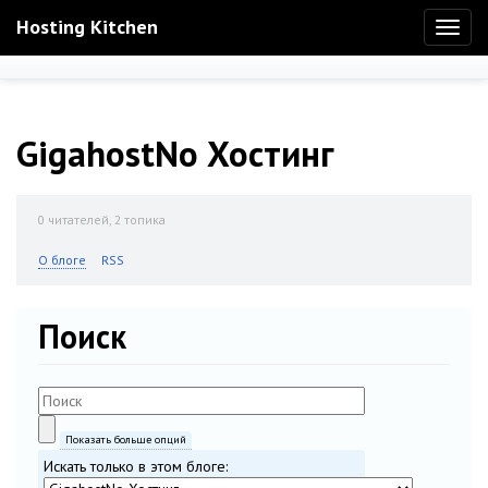
Hosting Kitchen
Toggl
naviga
GigahostNo Хостинг
0
читателей, 2 топика
О блоге
RSS
Поиск
Показать больше опций
Искать только в этом блоге: