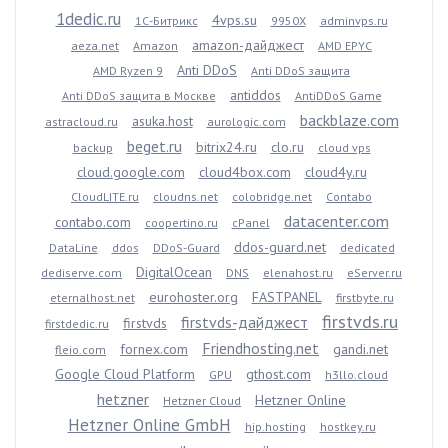
1dedic.ru
4vps.su
1С-Битрикс
9950X
adminvps.ru
amazon-дайджест
aeza.net
Amazon
AMD EPYC
Anti DDoS
AMD Ryzen 9
Anti DDoS защита
antiddos
Anti DDoS защита в Москве
AntiDDoS Game
backblaze.com
asuka.host
astracloud.ru
aurologic.com
beget.ru
bitrix24.ru
clo.ru
backup
cloud vps
cloud.google.com
cloud4box.com
cloud4y.ru
CloudLITE.ru
cloudns.net
colobridge.net
Contabo
datacenter.com
contabo.com
coopertino.ru
cPanel
ddos-guard.net
DataLine
ddos
DDoS-Guard
dedicated
DigitalOcean
dediserve.com
DNS
elenahost.ru
eServer.ru
eurohoster.org
FASTPANEL
eternalhost.net
firstbyte.ru
firstvds.ru
firstvds-дайджест
firstvds
firstdedic.ru
Friendhosting.net
fornex.com
gandi.net
fleio.com
Google Cloud Platform
gthost.com
GPU
h3llo.cloud
hetzner
Hetzner Online
Hetzner Cloud
Hetzner Online GmbH
hip.hosting
hostkey.ru