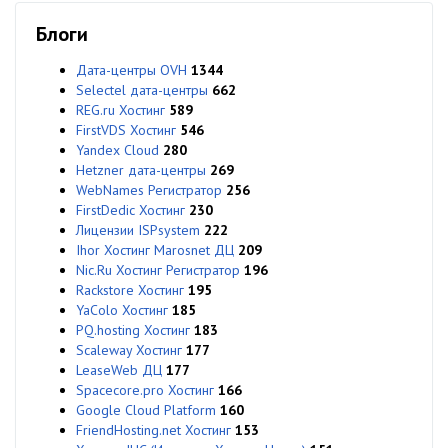
Блоги
Дата-центры OVH
1344
Selectel дата-центры
662
REG.ru Хостинг
589
FirstVDS Хостинг
546
Yandex Cloud
280
Hetzner дата-центры
269
WebNames Регистратор
256
FirstDedic Хостинг
230
Лицензии ISPsystem
222
Ihor Хостинг Marosnet ДЦ
209
Nic.Ru Хостинг Регистратор
196
Rackstore Хостинг
195
YaColo Хостинг
185
PQ.hosting Хостинг
183
Scaleway Хостинг
177
LeaseWeb ДЦ
177
Spacecore.pro Хостинг
166
Google Cloud Platform
160
FriendHosting.net Хостинг
153