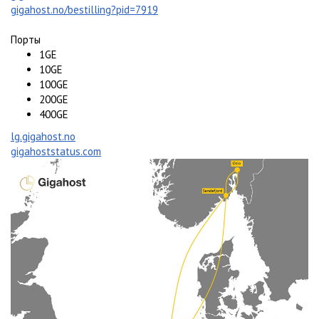
gigahost.no/bestilling?pid=7919
Порты
1GE
10GE
100GE
200GE
400GE
lg.gigahost.no
gigahoststatus.com