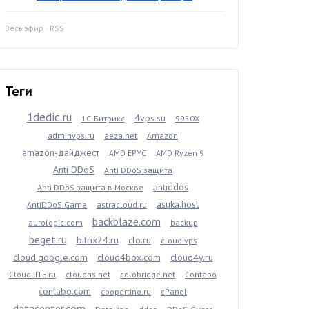
Весь эфир
·
RSS
Теги
1dedic.ru
4vps.su
1С-Битрикс
9950X
adminvps.ru
aeza.net
Amazon
amazon-дайджест
AMD EPYC
AMD Ryzen 9
Anti DDoS
Anti DDoS защита
antiddos
Anti DDoS защита в Москве
asuka.host
AntiDDoS Game
astracloud.ru
backblaze.com
aurologic.com
backup
beget.ru
bitrix24.ru
clo.ru
cloud vps
cloud.google.com
cloud4box.com
cloud4y.ru
CloudLITE.ru
cloudns.net
colobridge.net
Contabo
contabo.com
coopertino.ru
cPanel
datacenter.com