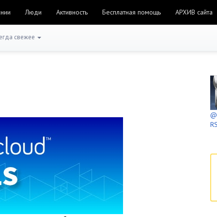
ании
Люди
Активность
Бесплатная помощь
АРХИВ сайта
егда свежее
@h
RS