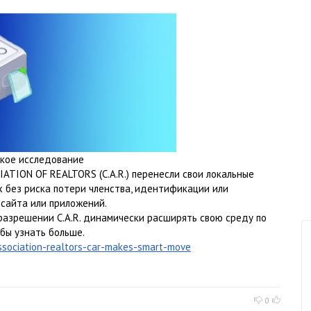
ое исследование
ATION OF REALTORS (C.A.R.) перенесли свои локальные
 без риска потери членства, идентификации или
сайта или приложений.
разрешении C.A.R. динамически расширять свою среду по
бы узнать больше.
association-realtors-car-makes-smart-move
0