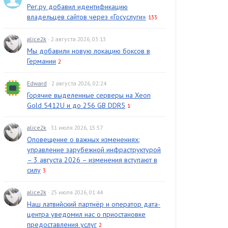
Рег.ру добавил идентификацию
владельцев сайтов через «Госуслуги»
133
alice2k
· 2 августа 2026, 03:13
Мы добавили новую локацию боксов в
Германии
2
Edward
· 2 августа 2026, 02:24
Горячие выделенные серверы на Xeon
Gold 5412U и до 256 GB DDR5
1
alice2k
· 31 июля 2026, 15:57
Оповещение о важных изменениях:
управление зарубежной инфраструктурой
– 3 августа 2026 – изменения вступают в
силу
3
alice2k
· 25 июля 2026, 01:44
Наш латвийский партнёр и оператор дата-
центра уведомил нас о приостановке
предоставления услуг
2