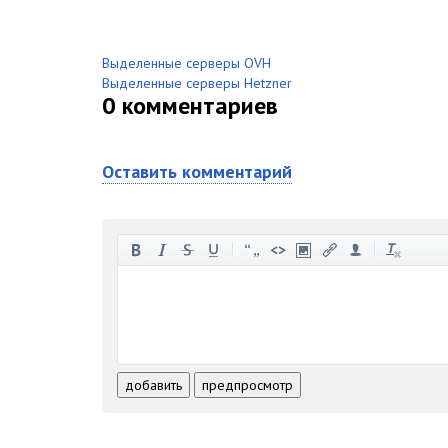
Выделенные серверы OVH
Выделенные серверы Hetzner
0
комментариев
Оставить комментарий
-
-
-
-
-
-
-
-
-
-
-
-
-
-
-
-
-
-
-
-
-
-
-
-
добавить
предпросмотр
-
-
-
-
-
-