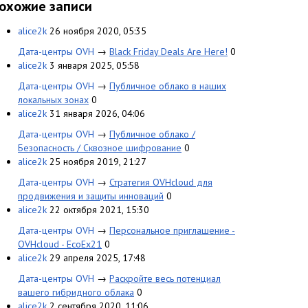
охожие записи
alice2k
26 ноября 2020, 05:35
Дата-центры OVH
→
Black Friday Deals Are Here!
0
alice2k
3 января 2025, 05:58
Дата-центры OVH
→
Публичное облако в наших
локальных зонах
0
alice2k
31 января 2026, 04:06
Дата-центры OVH
→
Публичное облако /
Безопасность / Сквозное шифрование
0
alice2k
25 ноября 2019, 21:27
Дата-центры OVH
→
Стратегия OVHcloud для
продвижения и защиты инноваций
0
alice2k
22 октября 2021, 15:30
Дата-центры OVH
→
Персональное приглашение -
OVHcloud - EcoEx21
0
alice2k
29 апреля 2025, 17:48
Дата-центры OVH
→
Раскройте весь потенциал
вашего гибридного облака
0
alice2k
2 сентября 2020, 11:06