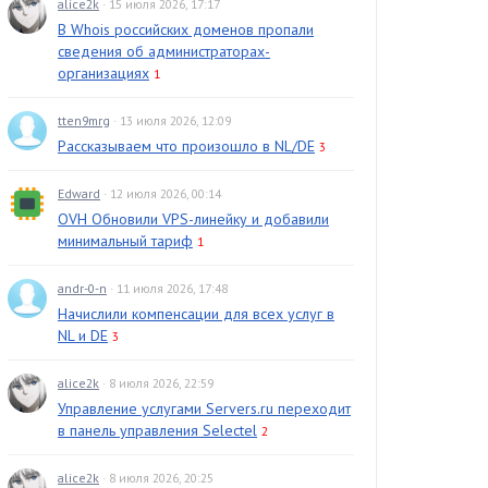
alice2k
· 15 июля 2026, 17:17
В Whois российских доменов пропали
сведения об администраторах-
организациях
1
tten9mrg
· 13 июля 2026, 12:09
Рассказываем что произошло в NL/DE
3
Edward
· 12 июля 2026, 00:14
OVH Обновили VPS-линейку и добавили
минимальный тариф
1
andr-0-n
· 11 июля 2026, 17:48
Начислили компенсации для всех услуг в
NL и DE
3
alice2k
· 8 июля 2026, 22:59
Управление услугами Servers.ru переходит
в панель управления Selectel
2
alice2k
· 8 июля 2026, 20:25