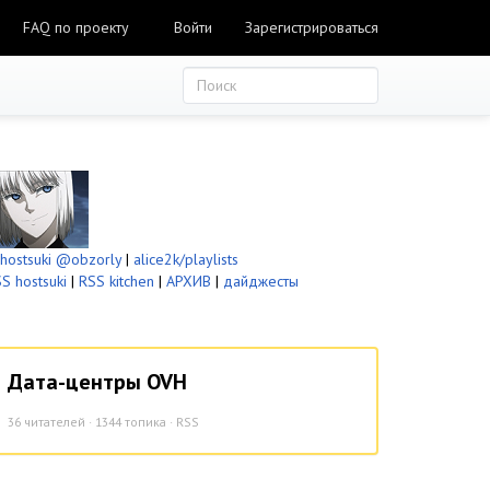
FAQ по проекту
Войти
Зарегистрироваться
ostsuki
@obzorly
|
alice2k/playlists
S hostsuki
|
RSS kitchen
|
АРХИВ
|
дайджесты
Дата-центры OVH
36
читателей · 1344 топика ·
RSS