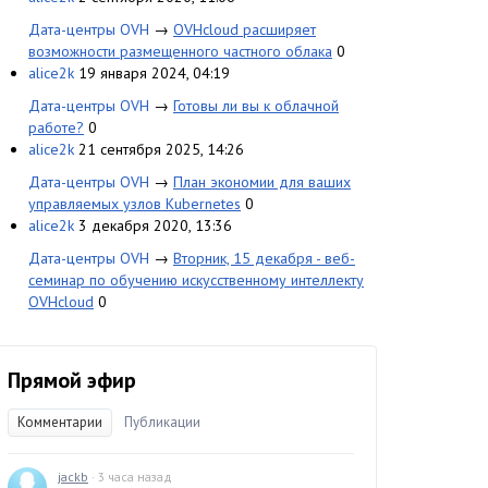
Дата-центры OVH
→
OVHcloud расширяет
возможности размещенного частного облака
0
alice2k
19 января 2024, 04:19
Дата-центры OVH
→
Готовы ли вы к облачной
работе?
0
alice2k
21 сентября 2025, 14:26
Дата-центры OVH
→
План экономии для ваших
управляемых узлов Kubernetes
0
alice2k
3 декабря 2020, 13:36
Дата-центры OVH
→
Вторник, 15 декабря - веб-
семинар по обучению искусственному интеллекту
OVHcloud
0
Прямой эфир
Комментарии
Публикации
jackb
· 3 часа назад