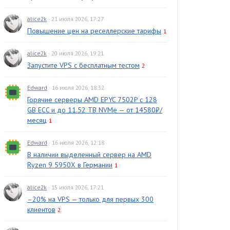
alice2k
· 21 июля 2026, 17:27
Повышение цен на реселлерские тарифы
1
alice2k
· 20 июля 2026, 19:21
Запустите VPS с бесплатным тестом
2
Edward
· 16 июля 2026, 18:32
Горячие серверы AMD EPYC 7502P с 128
GB ECC и до 11.52 TB NVMe — от 14580₽/
месяц
1
Edward
· 16 июля 2026, 12:18
В наличии выделенный сервер на AMD
Ryzen 9 5950X в Германии
1
alice2k
· 15 июля 2026, 17:21
–20% на VPS — только для первых 300
клиентов
2