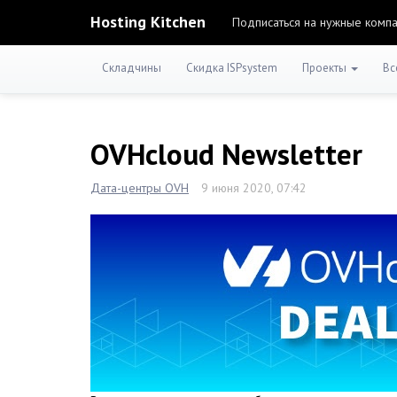
Hosting Kitchen
Подписаться на нужные комп
Складчины
Скидка ISPsystem
Проекты
Вс
OVHcloud Newsletter
Дата-центры OVH
9 июня 2020, 07:42