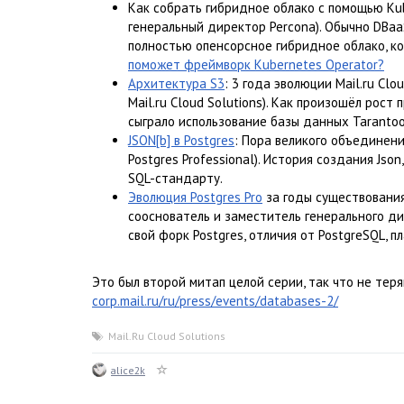
Как собрать гибридное облако с помощью Kub
генеральный директор Percona). Обычно DBaa
полностью опенсорсное гибридное облако, ко
поможет фреймворк Kubernetes Operator?
Архитектура S3
: 3 года эволюции Mail.ru C
Mail.ru Cloud Solutions). Как произошёл рост
сыграло использование базы данных Tarantoo
JSON[b] в Postgres
: Пора великого объединени
Postgres Professional). История создания Jso
SQL-стандарту.
Эволюция Postgres Pro
за годы существования
сооснователь и заместитель генерального дир
свой форк Postgres, отличия от PostgreSQL, 
Это был второй митап целой серии, так что не теря
corp.mail.ru/ru/press/events/databases-2/
Mail.Ru Cloud Solutions
alice2k