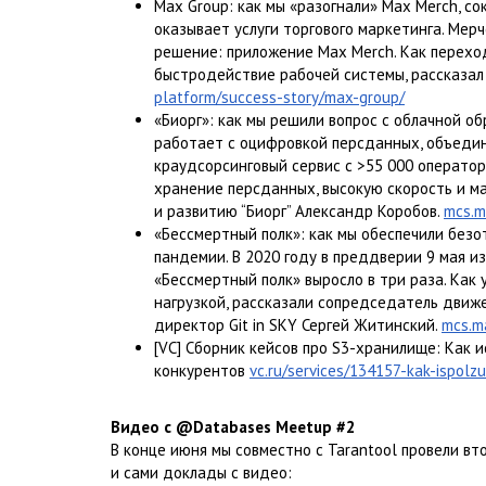
Max Group: как мы «разогнали» Max Merch, с
оказывает услуги торгового маркетинга. Мер
решение: приложение Max Merch. Как перехо
быстродействие рабочей системы, рассказал
platform/success-story/max-group/
«Биорг»: как мы решили вопрос с облачной о
работает с оцифровкой персданных, объеди
краудсорсинговый сервис с >55 000 оператор
хранение персданных, высокую скорость и м
и развитию “Биорг” Александр Коробов.
mcs.m
«Бессмертный полк»: как мы обеспечили безо
пандемии. В 2020 году в преддверии 9 мая и
«Бессмертный полк» выросло в три раза. Как
нагрузкой, рассказали сопредседатель движе
директор Git in SKY Сергей Житинский.
mcs.ma
[VC] Сборник кейсов про S3-хранилище: Как 
конкурентов
vc.ru/services/134157-kak-ispol
Видео с @Databases Meetup #2
В конце июня мы совместно с Tarantool провели вт
и сами доклады с видео: