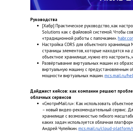
Руководства
[Хабр] Практическое руководство, как настр
Solutions как с файловой системой. Чтобы 
«традиционной работы с папочками».
habr.co
Настройка CORS для объектного хранилища M
страницы элементов, которые находятся на д
объектное хранилище, нужно его настроить, 
Развёртывание виртуальных машин из образо
виртуальную машину с предустановленным об
мощности виртуальных машин.
mcs.mail.ru/h
Дайджест кейсов: как компании решают пробл
облачных сервисов
«СмотриMail.ru»: Как использовать объектное
– новый видео-рекомендательный сервис. Дл
хранилище с возможностью гибкого масштаб
каких задач используется облачная платформ
Андрей Чупейкин.
mcs.mail.ru/cloud-platform/