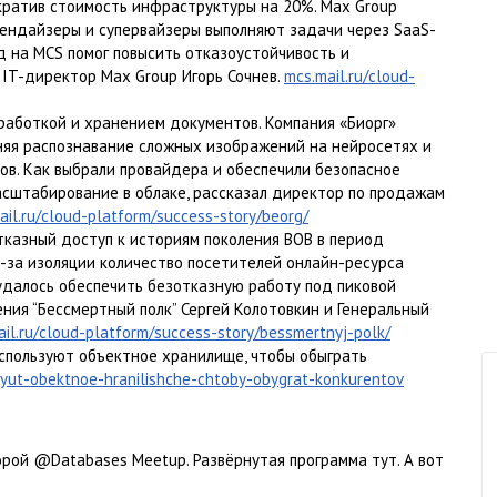
ократив стоимость инфраструктуры на 20%. Max Group
чендайзеры и супервайзеры выполняют задачи через SaaS-
д на MCS помог повысить отказоустойчивость и
 IT-директор Max Group Игорь Сочнев.
mcs.mail.ru/cloud-
бработкой и хранением документов. Компания «Биорг»
няя распознавание сложных изображений на нейросетях и
ов. Как выбрали провайдера и обеспечили безопасное
асштабирование в облаке, рассказал директор по продажам
ail.ru/cloud-platform/success-story/beorg/
тказный доступ к историям поколения ВОВ в период
з-за изоляции количество посетителей онлайн-ресурса
 удалось обеспечить безотказную работу под пиковой
ния “Бессмертный полк” Сергей Колотовкин и Генеральный
il.ru/cloud-platform/success-story/bessmertnyj-polk/
используют объектное хранилище, чтобы обыграть
zuyut-obektnoe-hranilishche-chtoby-obygrat-konkurentov
орой @Databases Meetup. Развёрнутая программа тут. А вот