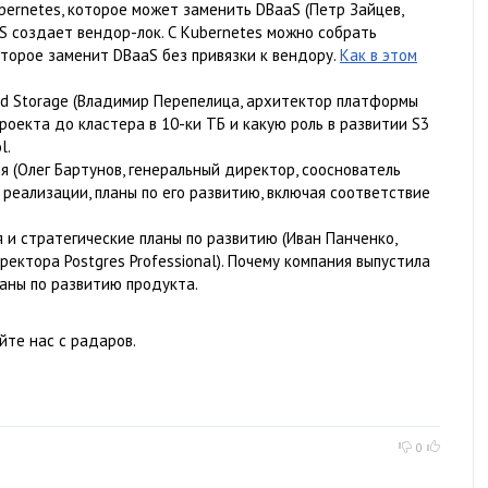
ernetes, которое может заменить DBaaS (Петр Зайцев,
S создает вендор-лок. С Kubernetes можно собрать
торое заменит DBaaS без привязки к вендору.
Как в этом
loud Storage (Владимир Перепелица, архитектор платформы
 проекта до кластера в 10-ки ТБ и какую роль в развитии S3
l.
я (Олег Бартунов, генеральный директор, сооснователь
n, реализации, планы по его развитию, включая соответствие
 и стратегические планы по развитию (Иван Панченко,
ектора Postgres Professional). Почему компания выпустила
планы по развитию продукта.
йте нас с радаров.
0