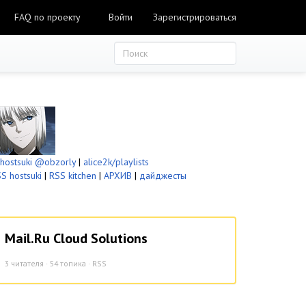
FAQ по проекту
Войти
Зарегистрироваться
ostsuki
@obzorly
|
alice2k/playlists
S hostsuki
|
RSS kitchen
|
АРХИВ
|
дайджесты
Mail.Ru Cloud Solutions
3
читателя · 54 топика ·
RSS