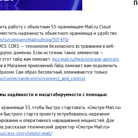
П
оить работу с объектным S3-хранилищем Mail.ru Cloud
совместить надёжность объектного хранилища и удобство
m/ru/company/mailru/blog/507470/
CS. CORS — технология безопасного встраивания в веб-
ругих доменах. Если источник таких элементов —
и этот гайд вам поможет.
mcs.mail.ru/help/storage-api/cors
в в Магазине приложений. Гайд поможет вам подключить
разом. Сам образ бесплатный, оплачиваются только
elp/connectandcontrol/connect_and_control
емы надёжности и масштабируемости с помощью
 хранилище S3, чтобы быстро стартовать. «Смотри Mail.ru»
я быстрого старта проекту потребовалось надежное
ирования и оперативного наращивания мощностей. Для
а, рассказал технический директор «Смотри Mail.ru»
success-story/smotri-mail/