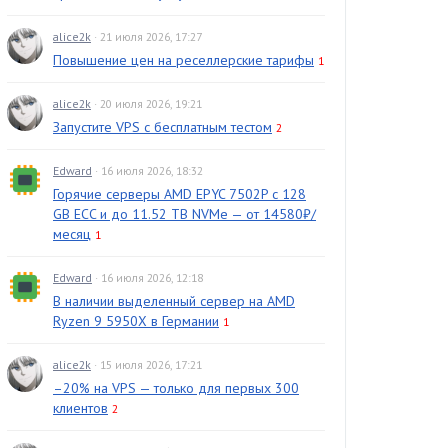
alice2k
· 21 июля 2026, 17:27
Повышение цен на реселлерские тарифы
1
alice2k
· 20 июля 2026, 19:21
Запустите VPS с бесплатным тестом
2
Edward
· 16 июля 2026, 18:32
Горячие серверы AMD EPYC 7502P с 128
GB ECC и до 11.52 TB NVMe — от 14580₽/
месяц
1
Edward
· 16 июля 2026, 12:18
В наличии выделенный сервер на AMD
Ryzen 9 5950X в Германии
1
alice2k
· 15 июля 2026, 17:21
–20% на VPS — только для первых 300
клиентов
2