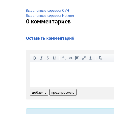
Выделенные серверы OVH
Выделенные серверы Hetzner
0
комментариев
Оставить комментарий
-
-
-
-
-
-
-
-
-
-
-
-
-
-
-
-
-
-
-
-
-
-
-
-
добавить
предпросмотр
-
-
-
-
-
-