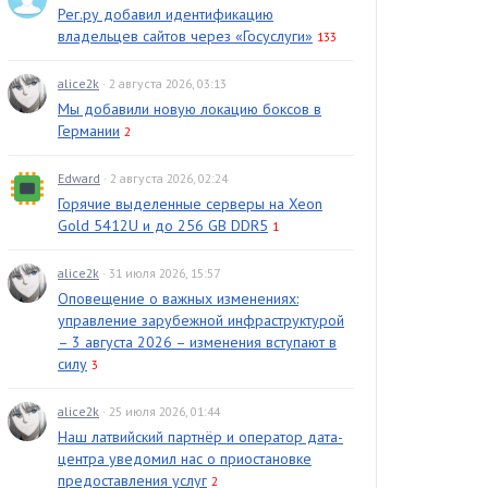
Рег.ру добавил идентификацию
владельцев сайтов через «Госуслуги»
133
alice2k
· 2 августа 2026, 03:13
Мы добавили новую локацию боксов в
Германии
2
Edward
· 2 августа 2026, 02:24
Горячие выделенные серверы на Xeon
Gold 5412U и до 256 GB DDR5
1
alice2k
· 31 июля 2026, 15:57
Оповещение о важных изменениях:
управление зарубежной инфраструктурой
– 3 августа 2026 – изменения вступают в
силу
3
alice2k
· 25 июля 2026, 01:44
Наш латвийский партнёр и оператор дата-
центра уведомил нас о приостановке
предоставления услуг
2