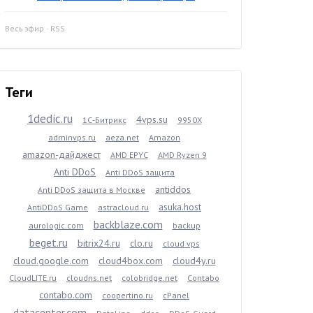
Весь эфир
·
RSS
Теги
1dedic.ru
4vps.su
1С-Битрикс
9950X
adminvps.ru
aeza.net
Amazon
amazon-дайджест
AMD EPYC
AMD Ryzen 9
Anti DDoS
Anti DDoS защита
antiddos
Anti DDoS защита в Москве
asuka.host
AntiDDoS Game
astracloud.ru
backblaze.com
aurologic.com
backup
beget.ru
bitrix24.ru
clo.ru
cloud vps
cloud.google.com
cloud4box.com
cloud4y.ru
CloudLITE.ru
cloudns.net
colobridge.net
Contabo
contabo.com
coopertino.ru
cPanel
datacenter.com