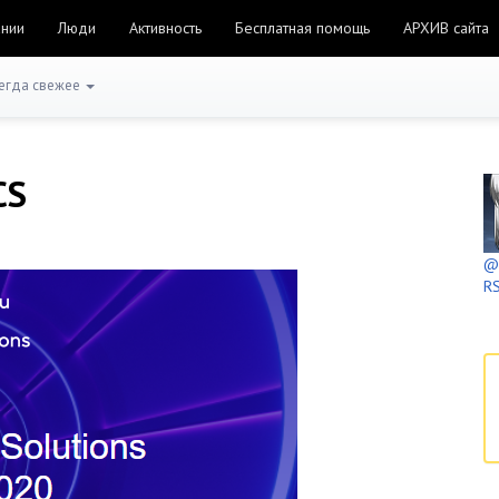
ании
Люди
Активность
Бесплатная помощь
АРХИВ сайта
егда свежее
CS
@h
RS