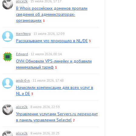
alice2k
· 15 июля 2026, 17:17
В Whois российских доменов пропали
сведения об администраторах-
организациях
1
tten9mrg
· 13 июля 2026, 12:09
Рассказываем что произошло в NL/DE
3
Edward
· 12 июля 2026, 00:14
OVH Обновили VPS-линейку и добавили
минимальный тариф
1
andr-0-n
· 11 июля 2026, 17:48
Начислили компенсации для всех услуг в
NL и DE
3
alice2k
· 8 июля 2026, 22:59
Управление услугами Servers.ru переходит
в панель управления Selectel
2
alice2k
· 8 июля 2026, 20:25