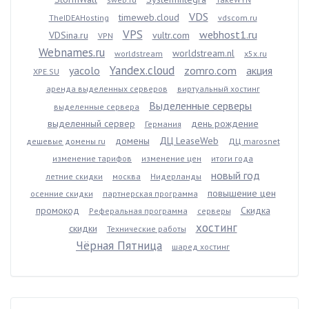
VDS
timeweb.cloud
TheIDEAHosting
vdscom.ru
VPS
webhost1.ru
VDSina.ru
vultr.com
VPN
Webnames.ru
worldstream.nl
worldstream
x5x.ru
Yandex.cloud
yacolo
zomro.com
акция
XPE.SU
аренда выделенных серверов
виртуальный хостинг
Выделенные серверы
выделенные сервера
выделенный сервер
день рождение
Германия
домены
ДЦ LeaseWeb
дешевые домены ru
ДЦ marosnet
изменение тарифов
изменение цен
итоги года
новый год
летние скидки
москва
Нидерланды
повышение цен
осенние скидки
партнерская программа
промокод
Скидка
Реферальная программа
серверы
хостинг
скидки
Технические работы
Чёрная Пятница
шаред хостинг