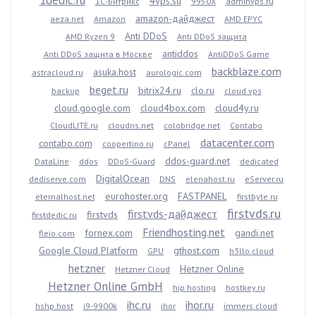
1dedic.ru
4vps.su
1С-Битрикс
9950X
adminvps.ru
amazon-дайджест
aeza.net
Amazon
AMD EPYC
Anti DDoS
AMD Ryzen 9
Anti DDoS защита
antiddos
Anti DDoS защита в Москве
AntiDDoS Game
backblaze.com
asuka.host
astracloud.ru
aurologic.com
beget.ru
bitrix24.ru
clo.ru
backup
cloud vps
cloud.google.com
cloud4box.com
cloud4y.ru
CloudLITE.ru
cloudns.net
colobridge.net
Contabo
datacenter.com
contabo.com
coopertino.ru
cPanel
ddos-guard.net
DataLine
ddos
DDoS-Guard
dedicated
DigitalOcean
dediserve.com
DNS
elenahost.ru
eServer.ru
eurohoster.org
FASTPANEL
eternalhost.net
firstbyte.ru
firstvds.ru
firstvds-дайджест
firstvds
firstdedic.ru
Friendhosting.net
fornex.com
gandi.net
fleio.com
Google Cloud Platform
gthost.com
GPU
h3llo.cloud
hetzner
Hetzner Online
Hetzner Cloud
Hetzner Online GmbH
hip.hosting
hostkey.ru
ihc.ru
ihor.ru
hshp.host
i9-9900k
ihor
immers.cloud