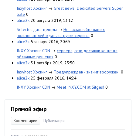
Inxyhost Хостинг
→
Great news! Dedicated Servers Super
Sale
0
alice2k
20 августа 2019, 13:12
Selectel дата-центры
→
Не заставляйте ваших
пользователей ждать загрузки сервиса
0
alice2k
5 января 2016, 20:35
INXY Хостинг CDN
→
сервера, сети доставки контента,
облачные решения
0
alice2k
31 октября 2019, 23:50
Inxyhost Хостинг
→
Предупрежден - значит вооружен!
0
alice2k
25 февраля 2016, 14:24
INXY Хостинг CDN
→
Meet INXY.COM at Sitges!
0
Прямой эфир
Комментарии
Публикации
alice2k
· 9 часов назад