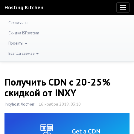
Hosting Kitchen
Toggl
naviga
Складчины
Скидка ISPsystem
Проекты
Всегда свежее
Получить CDN с 20-25%
скидкой от INXY
Inxyhost Хостинг
16 ноября 2019, 03:10