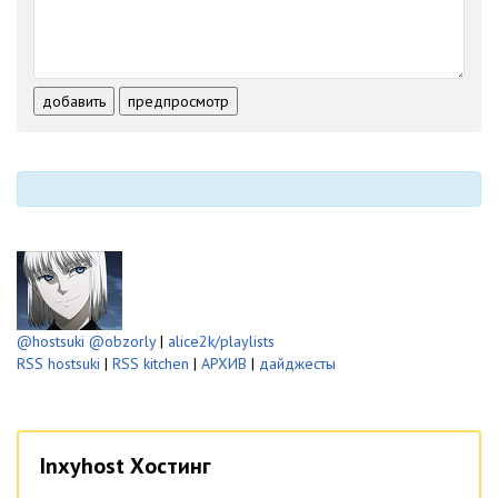
-
-
-
-
-
-
-
-
-
-
-
-
-
-
-
-
добавить
предпросмотр
-
-
-
-
-
-
@hostsuki
@obzorly
|
alice2k/playlists
RSS hostsuki
|
RSS kitchen
|
АРХИВ
|
дайджесты
Inxyhost Хостинг