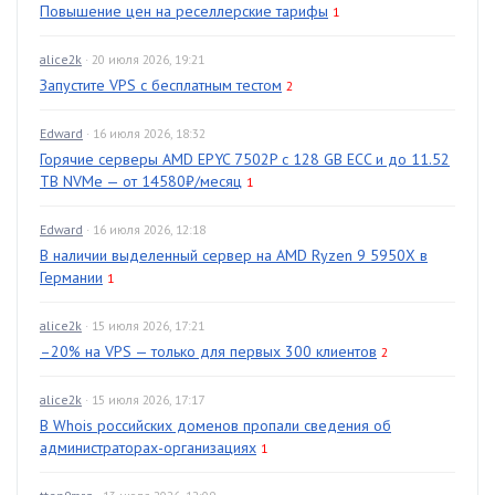
Повышение цен на реселлерские тарифы
1
alice2k
· 20 июля 2026, 19:21
Запустите VPS с бесплатным тестом
2
Edward
· 16 июля 2026, 18:32
Горячие серверы AMD EPYC 7502P с 128 GB ECC и до 11.52
TB NVMe — от 14580₽/месяц
1
Edward
· 16 июля 2026, 12:18
В наличии выделенный сервер на AMD Ryzen 9 5950X в
Германии
1
alice2k
· 15 июля 2026, 17:21
–20% на VPS — только для первых 300 клиентов
2
alice2k
· 15 июля 2026, 17:17
В Whois российских доменов пропали сведения об
администраторах-организациях
1