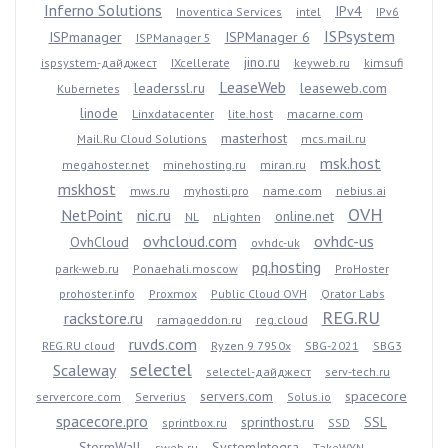
Inferno Solutions
IPv4
Inoventica Services
intel
IPv6
ISPsystem
ISPmanager
ISPManager 6
ISPManager 5
jino.ru
ispsystem-дайджест
IXcellerate
keyweb.ru
kimsufi
LeaseWeb
leaderssl.ru
leaseweb.com
Kubernetes
linode
Linxdatacenter
lite.host
macarne.com
masterhost
Mail.Ru Cloud Solutions
mcs.mail.ru
msk.host
megahoster.net
minehosting.ru
miran.ru
mskhost
mws.ru
myhosti.pro
name.com
nebius.ai
OVH
NetPoint
nic.ru
online.net
NL
nLighten
ovhcloud.com
ovhdc-us
OvhCloud
ovhdc-uk
pq.hosting
park-web.ru
Ponaehali.moscow
ProHoster
prohoster.info
Proxmox
Public Cloud OVH
Qrator Labs
REG.RU
rackstore.ru
ramageddon.ru
reg.cloud
ruvds.com
REG.RU cloud
Ryzen 9 7950x
SBG-2021
SBG3
selectel
Scaleway
selectel-дайджест
serv-tech.ru
servers.com
spacecore
servercore.com
Serverius
Solus.io
spacecore.pro
sprinthost.ru
SSL
sprintbox.ru
SSD
StormWall
SystemIntegra
sweb.ru
TakeWYN