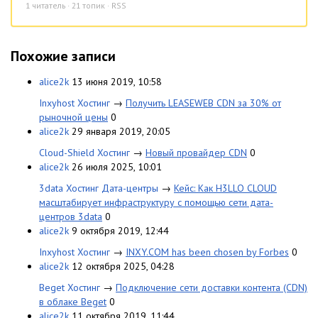
1
читатель · 21 топик ·
RSS
Похожие записи
alice2k
13 июня 2019, 10:58
Inxyhost Хостинг
→
Получить LEASEWEB CDN за 30% от
рыночной цены
0
alice2k
29 января 2019, 20:05
Cloud-Shield Хостинг
→
Новый провайдер CDN
0
alice2k
26 июля 2025, 10:01
3data Хостинг Дата-центры
→
Кейс: Как H3LLO CLOUD
масштабирует инфраструктуру с помощью сети дата-
центров 3data
0
alice2k
9 октября 2019, 12:44
Inxyhost Хостинг
→
INXY.COM has been chosen by Forbes
0
alice2k
12 октября 2025, 04:28
Beget Хостинг
→
Подключение сети доставки контента (CDN)
в облаке Beget
0
alice2k
11 октября 2019, 11:44