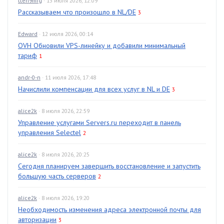
tten9mrg
· 13 июля 2026, 12:09
Рассказываем что произошло в NL/DE
3
Edward
· 12 июля 2026, 00:14
OVH Обновили VPS-линейку и добавили минимальный
тариф
1
andr-0-n
· 11 июля 2026, 17:48
Начислили компенсации для всех услуг в NL и DE
3
alice2k
· 8 июля 2026, 22:59
Управление услугами Servers.ru переходит в панель
управления Selectel
2
alice2k
· 8 июля 2026, 20:25
Сегодня планируем завершить восстановление и запустить
большую часть серверов
2
alice2k
· 8 июля 2026, 19:20
Необходимость изменения адреса электронной почты для
авторизации
3