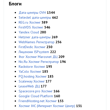
Блоги
Дата-центры OVH
1344
Selectel дата-центры
662
REG.ru Хостинг
589
FirstVDS Хостинг
546
Yandex Cloud
280
Hetzner дата-центры
269
WebNames Регистратор
256
FirstDedic Хостинг
230
Лицензии ISPsystem
222
Ihor Хостинг Marosnet ДЦ
209
Nic.Ru Хостинг Регистратор
196
Rackstore Хостинг
195
YaColo Хостинг
185
PQ.hosting Хостинг
183
Scaleway Хостинг
177
LeaseWeb ДЦ
177
Spacecore.pro Хостинг
166
Google Cloud Platform
160
FriendHosting.net Хостинг
153
Хостинг IHC (Интернет Хостинг Центр)
151