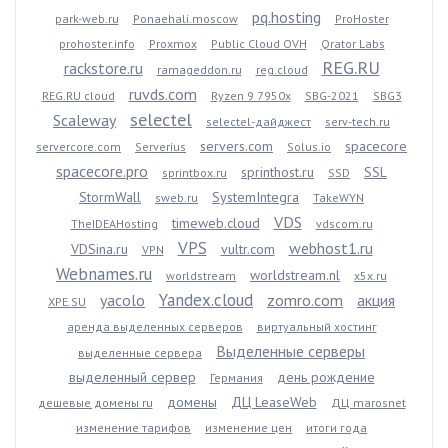
pq.hosting
park-web.ru
Ponaehali.moscow
ProHoster
prohoster.info
Proxmox
Public Cloud OVH
Qrator Labs
REG.RU
rackstore.ru
ramageddon.ru
reg.cloud
ruvds.com
REG.RU cloud
Ryzen 9 7950x
SBG-2021
SBG3
selectel
Scaleway
selectel-дайджест
serv-tech.ru
servers.com
spacecore
servercore.com
Serverius
Solus.io
spacecore.pro
sprinthost.ru
SSL
sprintbox.ru
SSD
StormWall
SystemIntegra
sweb.ru
TakeWYN
VDS
timeweb.cloud
TheIDEAHosting
vdscom.ru
VPS
webhost1.ru
VDSina.ru
vultr.com
VPN
Webnames.ru
worldstream.nl
worldstream
x5x.ru
Yandex.cloud
yacolo
zomro.com
акция
XPE.SU
аренда выделенных серверов
виртуальный хостинг
Выделенные серверы
выделенные сервера
выделенный сервер
день рождение
Германия
домены
ДЦ LeaseWeb
дешевые домены ru
ДЦ marosnet
изменение тарифов
изменение цен
итоги года