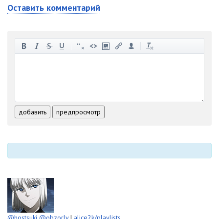
Оставить комментарий
-
-
-
-
-
-
-
-
-
-
-
-
-
-
-
-
-
-
-
-
-
-
-
-
добавить
предпросмотр
-
-
-
-
-
-
@hostsuki
@obzorly
|
alice2k/playlists