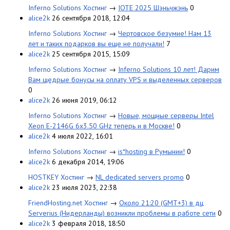
Inferno Solutions Хостинг
→
IOTE 2025 Шэньчжэнь
0
alice2k
26 сентября 2018, 12:04
Inferno Solutions Хостинг
→
Чертовское безумие! Нам 13
лет и таких подарков вы еще не получали!
7
alice2k
25 сентября 2015, 15:09
Inferno Solutions Хостинг
→
Inferno Solutions 10 лет! Дарим
Вам щедрые бонусы на оплату VPS и выделенных серверов
0
alice2k
26 июня 2019, 06:12
Inferno Solutions Хостинг
→
Новые, мощные серверы Intel
Xeon E-2146G 6x3.50 GHz теперь и в Москве!
0
alice2k
4 июля 2022, 16:01
Inferno Solutions Хостинг
→
is*hosting в Румынии!
0
alice2k
6 декабря 2014, 19:06
HOSTKEY Хостинг
→
NL dedicated servers promo
0
alice2k
23 июля 2023, 22:38
FriendHosting.net Хостинг
→
Около 21:20 (GMT+3) в дц
Serverius (Нидерланды) возникли проблемы в работе сети
0
alice2k
3 февраля 2018, 18:50