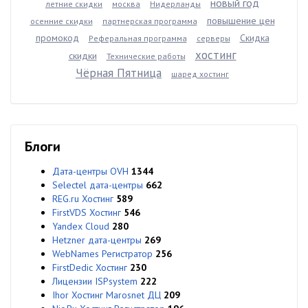
новый год
летние скидки
москва
Нидерланды
повышение цен
осенние скидки
партнерская программа
промокод
Скидка
Реферальная программа
серверы
хостинг
скидки
Технические работы
Чёрная Пятница
шаред хостинг
Блоги
Дата-центры OVH
1344
Selectel дата-центры
662
REG.ru Хостинг
589
FirstVDS Хостинг
546
Yandex Cloud
280
Hetzner дата-центры
269
WebNames Регистратор
256
FirstDedic Хостинг
230
Лицензии ISPsystem
222
Ihor Хостинг Marosnet ДЦ
209