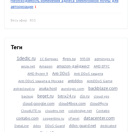
Необходимость изменения адреса электронной почты для
авторизации
1
Весь эфир
·
RSS
Теги
1dedic.ru
4vps.su
1С-Битрикс
9950X
adminvps.ru
amazon-дайджест
aeza.net
Amazon
AMD EPYC
Anti DDoS
AMD Ryzen 9
Anti DDoS защита
antiddos
Anti DDoS защита в Москве
AntiDDoS Game
backblaze.com
asuka.host
astracloud.ru
aurologic.com
beget.ru
bitrix24.ru
clo.ru
backup
cloud vps
cloud.google.com
cloud4box.com
cloud4y.ru
CloudLITE.ru
cloudns.net
colobridge.net
Contabo
datacenter.com
contabo.com
coopertino.ru
cPanel
ddos-guard.net
DataLine
ddos
DDoS-Guard
dedicated