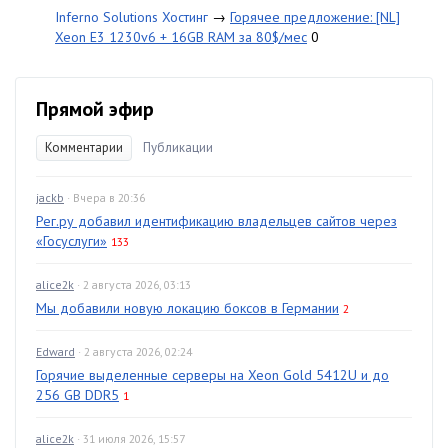
Inferno Solutions Хостинг
→
Горячее предложение: [NL]
Xeon E3 1230v6 + 16GB RAM за 80$/мес
0
Прямой эфир
Комментарии
Публикации
jackb
· Вчера в 20:36
Рег.ру добавил идентификацию владельцев сайтов через
«Госуслуги»
133
alice2k
· 2 августа 2026, 03:13
Мы добавили новую локацию боксов в Германии
2
Edward
· 2 августа 2026, 02:24
Горячие выделенные серверы на Xeon Gold 5412U и до
256 GB DDR5
1
alice2k
· 31 июля 2026, 15:57