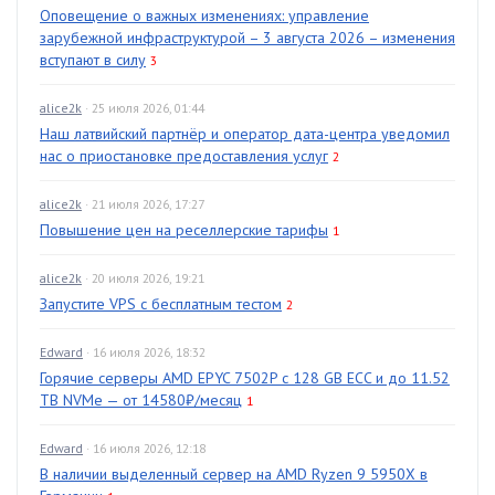
Оповещение о важных изменениях: управление
зарубежной инфраструктурой – 3 августа 2026 – изменения
вступают в силу
3
alice2k
· 25 июля 2026, 01:44
Наш латвийский партнёр и оператор дата-центра уведомил
нас о приостановке предоставления услуг
2
alice2k
· 21 июля 2026, 17:27
Повышение цен на реселлерские тарифы
1
alice2k
· 20 июля 2026, 19:21
Запустите VPS с бесплатным тестом
2
Edward
· 16 июля 2026, 18:32
Горячие серверы AMD EPYC 7502P с 128 GB ECC и до 11.52
TB NVMe — от 14580₽/месяц
1
Edward
· 16 июля 2026, 12:18
В наличии выделенный сервер на AMD Ryzen 9 5950X в