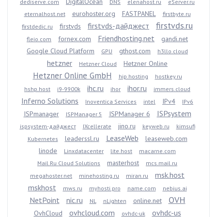
DigitalOcean
dediserve.com
DNS
elenahost.ru
eServer.ru
eurohoster.org
FASTPANEL
eternalhost.net
firstbyte.ru
firstvds.ru
firstvds-дайджест
firstvds
firstdedic.ru
Friendhosting.net
fornex.com
gandi.net
fleio.com
Google Cloud Platform
gthost.com
GPU
h3llo.cloud
hetzner
Hetzner Online
Hetzner Cloud
Hetzner Online GmbH
hip.hosting
hostkey.ru
ihc.ru
ihor.ru
hshp.host
i9-9900k
ihor
immers.cloud
Inferno Solutions
IPv4
Inoventica Services
intel
IPv6
ISPsystem
ISPmanager
ISPManager 6
ISPManager 5
jino.ru
ispsystem-дайджест
IXcellerate
keyweb.ru
kimsufi
LeaseWeb
leaderssl.ru
leaseweb.com
Kubernetes
linode
Linxdatacenter
lite.host
macarne.com
masterhost
Mail.Ru Cloud Solutions
mcs.mail.ru
msk.host
megahoster.net
minehosting.ru
miran.ru
mskhost
mws.ru
myhosti.pro
name.com
nebius.ai
OVH
NetPoint
nic.ru
online.net
NL
nLighten
ovhcloud.com
ovhdc-us
OvhCloud
ovhdc-uk