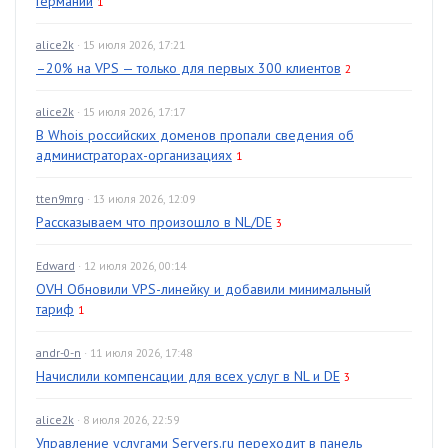
Германии
1
alice2k
· 15 июля 2026, 17:21
–20% на VPS — только для первых 300 клиентов
2
alice2k
· 15 июля 2026, 17:17
В Whois российских доменов пропали сведения об
администраторах-организациях
1
tten9mrg
· 13 июля 2026, 12:09
Рассказываем что произошло в NL/DE
3
Edward
· 12 июля 2026, 00:14
OVH Обновили VPS-линейку и добавили минимальный
тариф
1
andr-0-n
· 11 июля 2026, 17:48
Начислили компенсации для всех услуг в NL и DE
3
alice2k
· 8 июля 2026, 22:59
Управление услугами Servers.ru переходит в панель