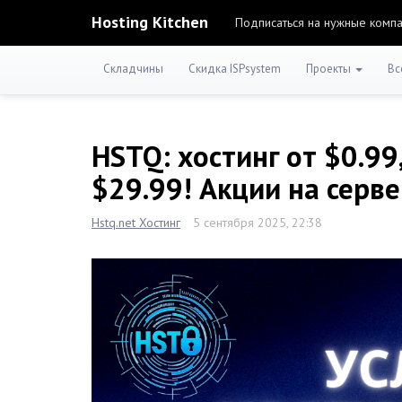
Hosting Kitchen
Подписаться на нужные комп
Складчины
Скидка ISPsystem
Проекты
Вс
HSTQ: хостинг от $0.99
$29.99! Акции на серве
Hstq.net Хостинг
5 сентября 2025, 22:38