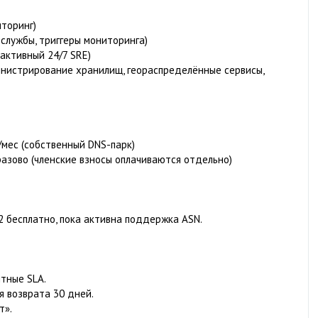
иторинг)
, службы, триггеры мониторинга)
оактивный 24/7 SRE)
инистрирование хранилищ, геораспределённые сервисы,
мес (собственный DNS-парк)
разово (членские взносы оплачиваются отдельно)
2 бесплатно, пока активна поддержка ASN.
ятные SLA.
я возврата 30 дней.
т».