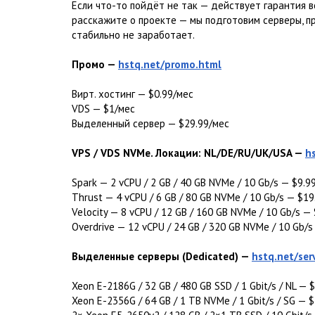
Если что-то пойдёт не так — действует гарантия в
расскажите о проекте — мы подготовим серверы, п
стабильно не заработает.
Промо —
hstq.net/promo.html
Вирт. хостинг — $0.99/мес
VDS — $1/мес
Выделенный сервер — $29.99/мес
VPS / VDS NVMe. Локации: NL/DE/RU/UK/USA —
h
Spark — 2 vCPU / 2 GB / 40 GB NVMe / 10 Gb/s — $9.9
Thrust — 4 vCPU / 6 GB / 80 GB NVMe / 10 Gb/s — $19
Velocity — 8 vCPU / 12 GB / 160 GB NVMe / 10 Gb/s —
Overdrive — 12 vCPU / 24 GB / 320 GB NVMe / 10 Gb/s
Выделенные серверы (Dedicated) —
hstq.net/ser
Xeon E-2186G / 32 GB / 480 GB SSD / 1 Gbit/s / NL — 
Xeon E-2356G / 64 GB / 1 TB NVMe / 1 Gbit/s / SG — 