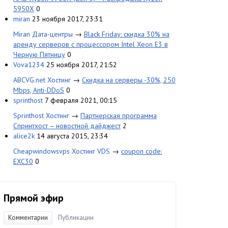
5950X
0
miran
23 ноября 2017, 23:31
Miran Дата-центры
→
Black Friday: скидка 30% на
аренду серверов с процессором Intel Xeon E3 в
Черную Пятницу
0
Vova1234
25 ноября 2017, 21:52
ABCVG.net Хостинг
→
Скидка на серверы -30%, 250
Mbps, Anti-DDoS
0
sprinthost
7 февраля 2021, 00:15
Sprinthost Хостинг
→
Партнерская программа
Спринтхост – новостной дайджест
2
alice2k
14 августа 2015, 23:34
Cheapwindowsvps Хостинг VDS
→
coupon code:
EXC30
0
Прямой эфир
Комментарии
Публикации