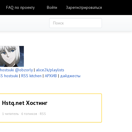
FAQ по проекту
Войти
Зарегистрироваться
ostsuki
@obzorly
|
alice2k/playlists
S hostsuki
|
RSS kitchen
|
АРХИВ
|
дайджесты
Hstq.net Хостинг
1
читатель · 6 топиков ·
RSS