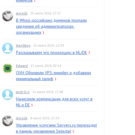
клиентов
2
alice2k
· 15 июля 2026, 17:17
В Whois российских доменов пропали
сведения об администраторах-
организациях
1
tten9mrg
· 13 июля 2026, 12:09
Рассказываем что произошло в NL/DE
3
Edward
· 12 июля 2026, 00:14
OVH Обновили VPS-линейку и добавили
минимальный тариф
1
andr-0-n
· 11 июля 2026, 17:48
Начислили компенсации для всех услуг в
NL и DE
3
alice2k
· 8 июля 2026, 22:59
Управление услугами Servers.ru переходит
в панель управления Selectel
2