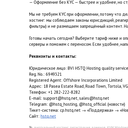
— Оформление без KYC — быстрее и удобнее, но стр
Мы не требуем KYC при оформлении, потому что дел
хостинг: мы соблюдаем законы юрисдикций, реагиру
фильтры) и не размещаем запрещённый контент. На
Готовы начать сегодня? Выберите тариф ниже и о
серверы и поможем с переносом. Если удобнее, нап
Реквизиты и контакты:
Юридическое лицо: BVI HSTQ Hosting quality servic
Reg. No.: 6949321
Registered Agent: Offshore Incorporations Limited
Адрес: 18 Pasea Estate Road, Road Town, Tortola, VG1
Телефон: +1 282-222-8282
E-mail: support@hstq.net, sales@hstq.net
Telegram: @hstq_hosting, @hstq_official (новости)
Тикет-система: cp.hstq.net → «Поддержка» → «Но
Сайт:
hstq.net
виртуальный хостинг
,
регистрация доменов
,
KVM Windows