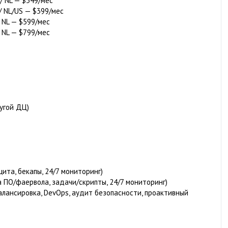
 / NL — $349/мес
 / NL/US — $399/мес
/ NL — $599/мес
/ NL — $799/мес
ругой ДЦ)
щита, бекапы, 24/7 мониторинг)
а ПО/фаервола, задачи/скрипты, 24/7 мониторинг)
балансировка, DevOps, аудит безопасности, проактивный