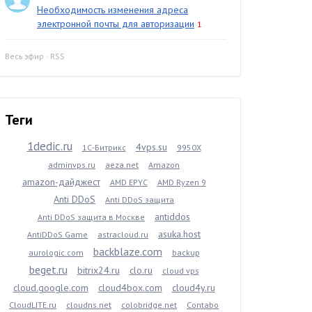
Необходимость изменения адреса
электронной почты для авторизации
1
Весь эфир
·
RSS
Теги
1dedic.ru
4vps.su
1С-Битрикс
9950X
adminvps.ru
aeza.net
Amazon
amazon-дайджест
AMD EPYC
AMD Ryzen 9
Anti DDoS
Anti DDoS защита
antiddos
Anti DDoS защита в Москве
asuka.host
AntiDDoS Game
astracloud.ru
backblaze.com
aurologic.com
backup
beget.ru
bitrix24.ru
clo.ru
cloud vps
cloud.google.com
cloud4box.com
cloud4y.ru
CloudLITE.ru
cloudns.net
colobridge.net
Contabo