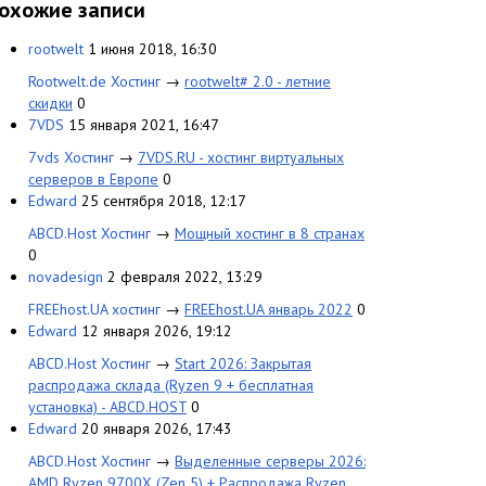
охожие записи
rootwelt
1 июня 2018, 16:30
Rootwelt.de Хостинг
→
rootwelt# 2.0 - летние
скидки
0
7VDS
15 января 2021, 16:47
7vds Хостинг
→
7VDS.RU - хостинг виртуальных
серверов в Европе
0
Edward
25 сентября 2018, 12:17
ABCD.Host Хостинг
→
Мощный хостинг в 8 странах
0
novadesign
2 февраля 2022, 13:29
FREEhost.UA хостинг
→
FREEhost.UA январь 2022
0
Edward
12 января 2026, 19:12
ABCD.Host Хостинг
→
Start 2026: Закрытая
распродажа склада (Ryzen 9 + бесплатная
установка) - ABCD.HOST
0
Edward
20 января 2026, 17:43
ABCD.Host Хостинг
→
Выделенные серверы 2026:
AMD Ryzen 9700X (Zen 5) + Распродажа Ryzen