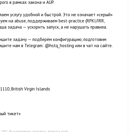
ого в рамках закона и AUP.
аем услугу удобной и быстрой. Это не означает «серый»
ем на abuse, поддерживаем best-practice (RPKI/IRR,
ша задача — ускорить запуск, а не нарушать правила.
пишите задачу — подберём конфигурацию, подготовим
ишите нам в Telegram: @hstq_hosting или в чат на сайте.
e
110, British Virgin Islands
вый тикет»
 VPS
,
Выделенные серверы
,
аренда ipv4