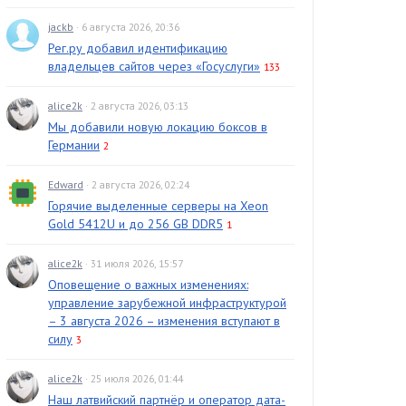
jackb
· 6 августа 2026, 20:36
Рег.ру добавил идентификацию
владельцев сайтов через «Госуслуги»
133
alice2k
· 2 августа 2026, 03:13
Мы добавили новую локацию боксов в
Германии
2
Edward
· 2 августа 2026, 02:24
Горячие выделенные серверы на Xeon
Gold 5412U и до 256 GB DDR5
1
alice2k
· 31 июля 2026, 15:57
Оповещение о важных изменениях:
управление зарубежной инфраструктурой
– 3 августа 2026 – изменения вступают в
силу
3
alice2k
· 25 июля 2026, 01:44
Наш латвийский партнёр и оператор дата-