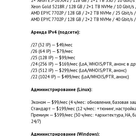
2× Xeon E5-2650v2 / 128 GB / 2×1 TB SSD / 10 Gbit/s
Xeon Gold 5218R / 128 GB / 2×1 TB NVMe / 10 Gbit/s
AMD EPYC 7702P / 128 GB / 2×2 TB NVMe / 25 Gbit/s 
AMD EPYC 7702P / 128 GB / 2×2 TB NVMe / 40 Gbit/s 
Аренда IPv4 (подсети):
/27 (32 IP) — $49/мес
/26 (64 IP) — $79/мес
/25 (128 IP) — $99/мес
/24 (256 IP) — $169/мес (LoA, WHOIS/PTR, анонс в д
/23 (512 IP) — $299/мес (LoA/WHOIS/PTR, анонс)
/22 (1024 IP) — $499/мес (LoA/WHOIS/PTR, анонс)
Администрирование (Linux):
Эконом — $99/мес (4 ч/мес: обновления, базовая за
Стандарт — $199/мес (12 ч/мес: +тюнинг, настройк
Премиум — $399/мес (30 ч/мес: +архитектура, HA, 
24/7)
Администрирование (Windows):