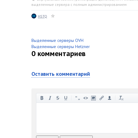
,
выделенные сервера с полным администрированием
HSTQ
Выделенные серверы OVH
Выделенные серверы Hetzner
0
комментариев
Оставить комментарий
-
-
-
-
-
-
-
-
-
-
-
-
-
-
-
-
-
-
-
-
-
-
-
-