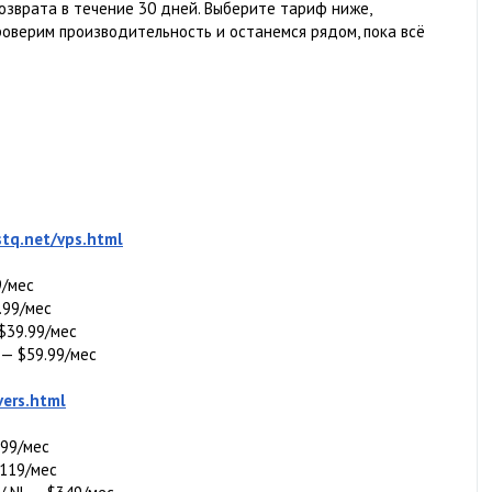
озврата в течение 30 дней. Выберите тариф ниже,
роверим производительность и останемся рядом, пока всё
stq.net/vps.html
9/мес
.99/мес
 $39.99/мес
 — $59.99/мес
vers.html
$99/мес
$119/мес