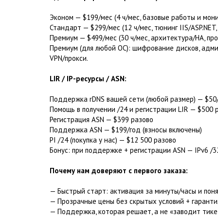
Эконом — $199/мес (4 ч/мес, базовые работы и мон
Стандарт — $299/мес (12 ч/мес, тюнинг IIS/ASP.NET
Премиум — $499/мес (30 ч/мес, архитектура/HA, пр
Премиум (для любой ОС): шифрование дисков, адм
VPN/прокси.
LIR / IP-ресурсы / ASN:
Поддержка rDNS вашей сети (любой размер) — $50/
Помощь в получении /24 и регистрации LIR — $500 
Регистрация ASN — $399 разово
Поддержка ASN — $199/год (взносы включены)
PI /24 (покупка у нас) — $12 500 разово
Бонус: при поддержке + регистрации ASN — IPv6 /3
Почему нам доверяют с первого заказа:
— Быстрый старт: активация за минуты/часы и пон
— Прозрачные цены без скрытых условий + гаранти
— Поддержка, которая решает, а не «заводит тике