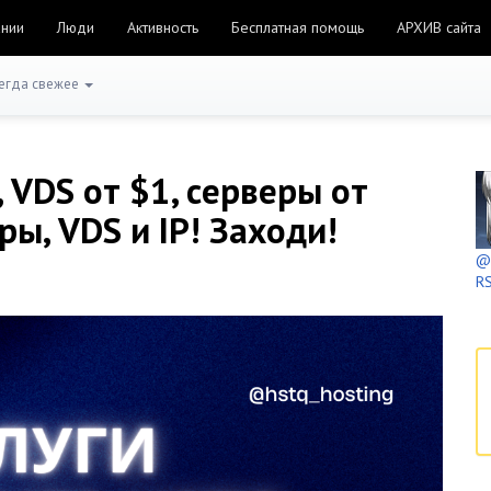
ании
Люди
Активность
Бесплатная помощь
АРХИВ сайта
егда свежее
, VDS от $1, cерверы от
ры, VDS и IP! Заходи!
@h
RS