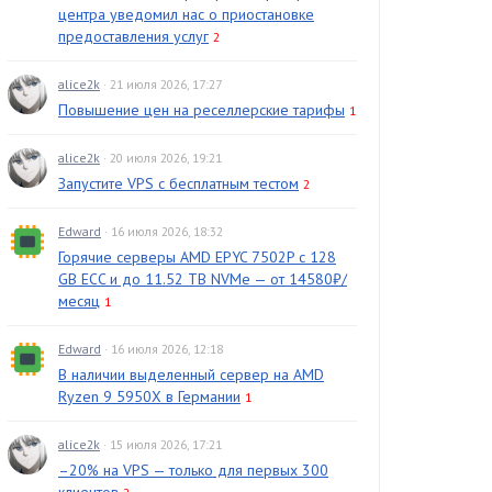
центра уведомил нас о приостановке
предоставления услуг
2
alice2k
· 21 июля 2026, 17:27
Повышение цен на реселлерские тарифы
1
alice2k
· 20 июля 2026, 19:21
Запустите VPS с бесплатным тестом
2
Edward
· 16 июля 2026, 18:32
Горячие серверы AMD EPYC 7502P с 128
GB ECC и до 11.52 TB NVMe — от 14580₽/
месяц
1
Edward
· 16 июля 2026, 12:18
В наличии выделенный сервер на AMD
Ryzen 9 5950X в Германии
1
alice2k
· 15 июля 2026, 17:21
–20% на VPS — только для первых 300