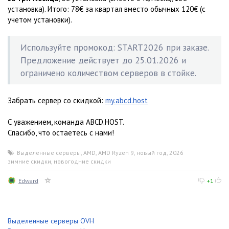
установка). Итого: 78€ за квартал вместо обычных 120€ (с
учетом установки).
Используйте промокод: START2026 при заказе.
Предложение действует до 25.01.2026 и
ограничено количеством серверов в стойке.
Забрать сервер со скидкой:
my.abcd.host
С уважением, команда ABCD.HOST.
Спасибо, что остаетесь с нами!
Выделенные серверы
,
AMD
,
AMD Ryzen 9
,
новый год
,
2026
,
зимние скидки
,
новогодние скидки
Edward
+1
Выделенные серверы OVH