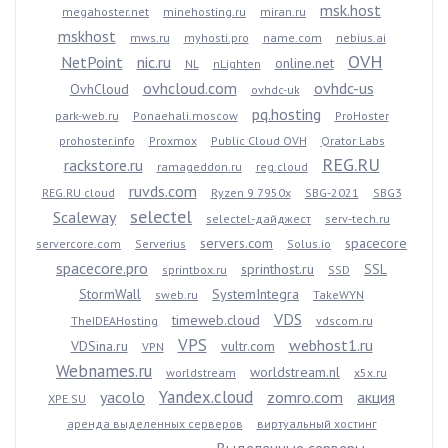
msk.host
megahoster.net
minehosting.ru
miran.ru
mskhost
mws.ru
myhosti.pro
name.com
nebius.ai
OVH
NetPoint
nic.ru
online.net
NL
nLighten
ovhcloud.com
ovhdc-us
OvhCloud
ovhdc-uk
pq.hosting
park-web.ru
Ponaehali.moscow
ProHoster
prohoster.info
Proxmox
Public Cloud OVH
Qrator Labs
REG.RU
rackstore.ru
ramageddon.ru
reg.cloud
ruvds.com
REG.RU cloud
Ryzen 9 7950x
SBG-2021
SBG3
selectel
Scaleway
selectel-дайджест
serv-tech.ru
servers.com
spacecore
servercore.com
Serverius
Solus.io
spacecore.pro
sprinthost.ru
SSL
sprintbox.ru
SSD
StormWall
SystemIntegra
sweb.ru
TakeWYN
VDS
timeweb.cloud
TheIDEAHosting
vdscom.ru
VPS
webhost1.ru
VDSina.ru
vultr.com
VPN
Webnames.ru
worldstream.nl
worldstream
x5x.ru
Yandex.cloud
yacolo
zomro.com
акция
XPE.SU
аренда выделенных серверов
виртуальный хостинг