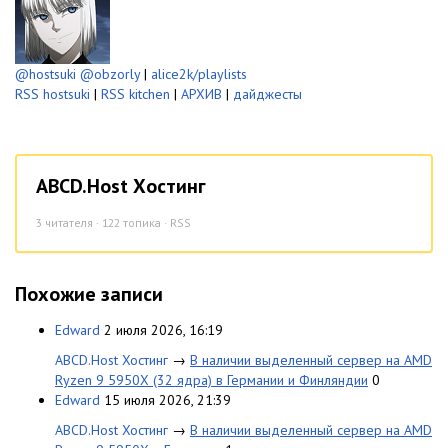
@hostsuki
@obzorly
|
alice2k/playlists
RSS hostsuki
|
RSS kitchen
|
АРХИВ
|
дайджесты
ABCD.Host Хостинг
3
читателя · 122 топика ·
RSS
Похожие записи
Edward
2 июля 2026, 16:19
ABCD.Host Хостинг
→
В наличии выделенный сервер на AMD
Ryzen 9 5950X (32 ядра) в Германии и Финляндии
0
Edward
15 июля 2026, 21:39
ABCD.Host Хостинг
→
В наличии выделенный сервер на AMD