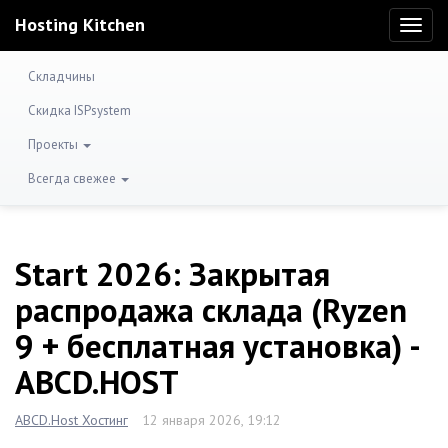
Hosting Kitchen
Toggl
naviga
Складчины
Скидка ISPsystem
Проекты
Всегда свежее
Start 2026: Закрытая
распродажа склада (Ryzen
9 + бесплатная установка) -
ABCD.HOST
ABCD.Host Хостинг
12 января 2026, 19:12