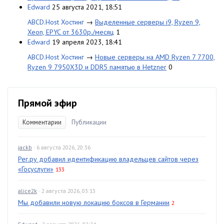
Edward
25 августа 2021, 18:51
ABCD.Host Хостинг
→
Выделенные серверы i9, Ryzen 9,
Xeon, EPYC от 3630р./месяц
1
Edward
19 апреля 2023, 18:41
ABCD.Host Хостинг
→
Новые серверы на AMD Ryzen 7 7700,
Ryzen 9 7950X3D и DDR5 памятью в Hetzner
0
Прямой эфир
Комментарии
Публикации
jackb
· 6 августа 2026, 20:36
Рег.ру добавил идентификацию владельцев сайтов через
«Госуслуги»
133
alice2k
· 2 августа 2026, 03:13
Мы добавили новую локацию боксов в Германии
2