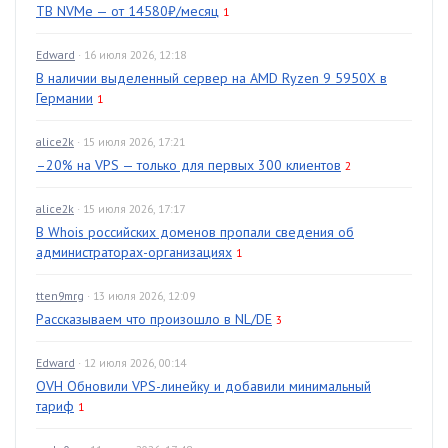
TB NVMe — от 14580₽/месяц
1
Edward
· 16 июля 2026, 12:18
В наличии выделенный сервер на AMD Ryzen 9 5950X в
Германии
1
alice2k
· 15 июля 2026, 17:21
–20% на VPS — только для первых 300 клиентов
2
alice2k
· 15 июля 2026, 17:17
В Whois российских доменов пропали сведения об
администраторах-организациях
1
tten9mrg
· 13 июля 2026, 12:09
Рассказываем что произошло в NL/DE
3
Edward
· 12 июля 2026, 00:14
OVH Обновили VPS-линейку и добавили минимальный
тариф
1