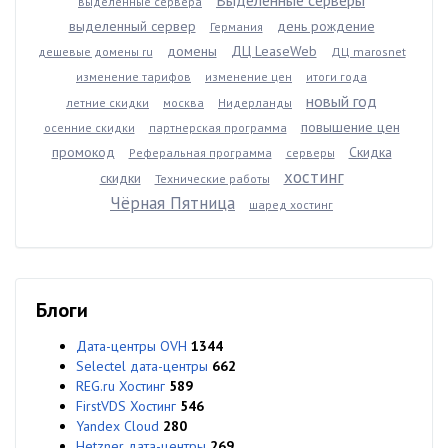
Выделенные серверы
выделенные сервера
выделенный сервер
день рождение
Германия
домены
ДЦ LeaseWeb
дешевые домены ru
ДЦ marosnet
изменение тарифов
изменение цен
итоги года
новый год
летние скидки
москва
Нидерланды
повышение цен
осенние скидки
партнерская программа
промокод
Скидка
Реферальная программа
серверы
хостинг
скидки
Технические работы
Чёрная Пятница
шаред хостинг
Блоги
Дата-центры OVH
1344
Selectel дата-центры
662
REG.ru Хостинг
589
FirstVDS Хостинг
546
Yandex Cloud
280
Hetzner дата-центры
269