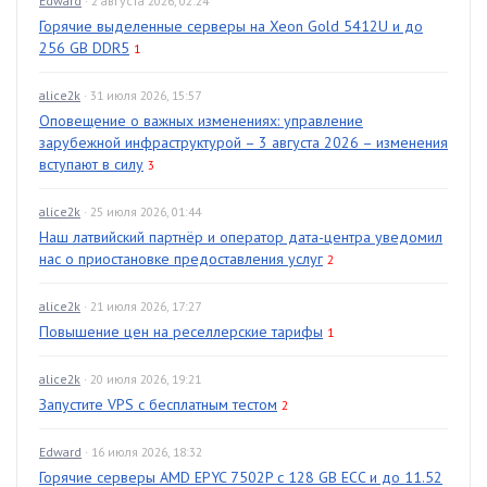
Edward
· 2 августа 2026, 02:24
Горячие выделенные серверы на Xeon Gold 5412U и до
256 GB DDR5
1
alice2k
· 31 июля 2026, 15:57
Оповещение о важных изменениях: управление
зарубежной инфраструктурой – 3 августа 2026 – изменения
вступают в силу
3
alice2k
· 25 июля 2026, 01:44
Наш латвийский партнёр и оператор дата-центра уведомил
нас о приостановке предоставления услуг
2
alice2k
· 21 июля 2026, 17:27
Повышение цен на реселлерские тарифы
1
alice2k
· 20 июля 2026, 19:21
Запустите VPS с бесплатным тестом
2
Edward
· 16 июля 2026, 18:32
Горячие серверы AMD EPYC 7502P с 128 GB ECC и до 11.52