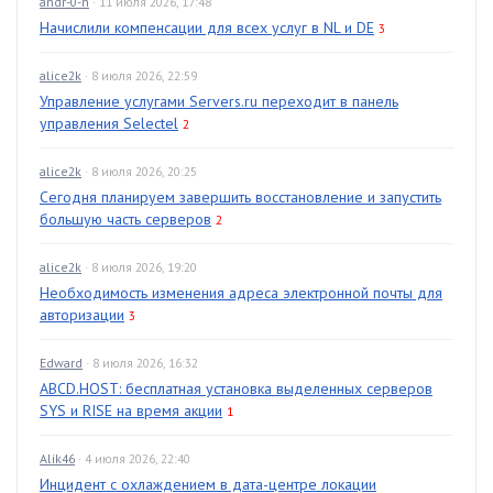
andr-0-n
· 11 июля 2026, 17:48
Начислили компенсации для всех услуг в NL и DE
3
alice2k
· 8 июля 2026, 22:59
Управление услугами Servers.ru переходит в панель
управления Selectel
2
alice2k
· 8 июля 2026, 20:25
Сегодня планируем завершить восстановление и запустить
большую часть серверов
2
alice2k
· 8 июля 2026, 19:20
Необходимость изменения адреса электронной почты для
авторизации
3
Edward
· 8 июля 2026, 16:32
ABCD.HOST: бесплатная установка выделенных серверов
SYS и RISE на время акции
1
Alik46
· 4 июля 2026, 22:40
Инцидент с охлаждением в дата-центре локации