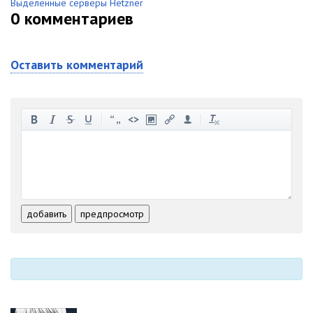
Выделенные серверы Hetzner
0
комментариев
Оставить комментарий
-
-
-
-
-
-
-
-
-
-
-
-
-
-
-
-
-
-
-
-
-
-
-
-
добавить
предпросмотр
-
-
-
-
-
-