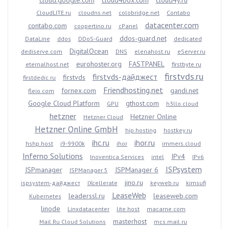
cloud.google.com
cloud4box.com
cloud4y.ru
CloudLITE.ru
cloudns.net
colobridge.net
Contabo
datacenter.com
contabo.com
coopertino.ru
cPanel
ddos-guard.net
DataLine
ddos
DDoS-Guard
dedicated
DigitalOcean
dediserve.com
DNS
elenahost.ru
eServer.ru
eurohoster.org
FASTPANEL
eternalhost.net
firstbyte.ru
firstvds.ru
firstvds-дайджест
firstvds
firstdedic.ru
Friendhosting.net
fornex.com
gandi.net
fleio.com
Google Cloud Platform
gthost.com
GPU
h3llo.cloud
hetzner
Hetzner Online
Hetzner Cloud
Hetzner Online GmbH
hip.hosting
hostkey.ru
ihc.ru
ihor.ru
hshp.host
i9-9900k
ihor
immers.cloud
Inferno Solutions
IPv4
Inoventica Services
intel
IPv6
ISPsystem
ISPmanager
ISPManager 6
ISPManager 5
jino.ru
ispsystem-дайджест
IXcellerate
keyweb.ru
kimsufi
LeaseWeb
leaderssl.ru
leaseweb.com
Kubernetes
linode
Linxdatacenter
lite.host
macarne.com
masterhost
Mail.Ru Cloud Solutions
mcs.mail.ru