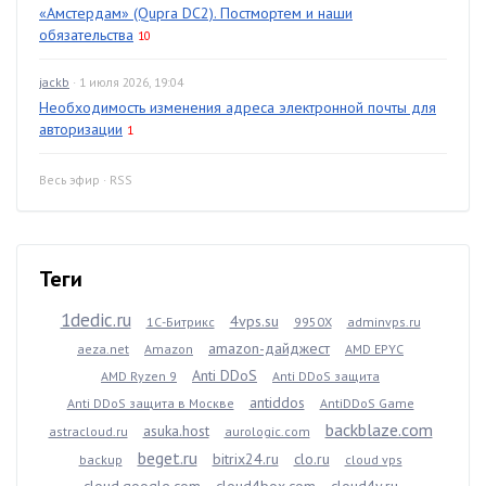
«Амстердам» (Qupra DC2). Постмортем и наши
обязательства
10
jackb
· 1 июля 2026, 19:04
Необходимость изменения адреса электронной почты для
авторизации
1
Весь эфир
·
RSS
Теги
1dedic.ru
4vps.su
1С-Битрикс
9950X
adminvps.ru
amazon-дайджест
aeza.net
Amazon
AMD EPYC
Anti DDoS
AMD Ryzen 9
Anti DDoS защита
antiddos
Anti DDoS защита в Москве
AntiDDoS Game
backblaze.com
asuka.host
astracloud.ru
aurologic.com
beget.ru
bitrix24.ru
clo.ru
backup
cloud vps