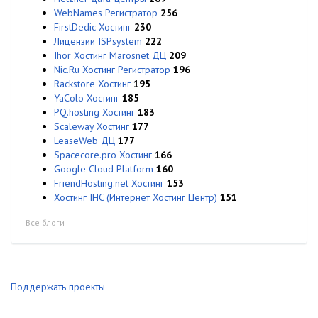
WebNames Регистратор
256
FirstDedic Хостинг
230
Лицензии ISPsystem
222
Ihor Хостинг Marosnet ДЦ
209
Nic.Ru Хостинг Регистратор
196
Rackstore Хостинг
195
YaColo Хостинг
185
PQ.hosting Хостинг
183
Scaleway Хостинг
177
LeaseWeb ДЦ
177
Spacecore.pro Хостинг
166
Google Cloud Platform
160
FriendHosting.net Хостинг
153
Хостинг IHC (Интернет Хостинг Центр)
151
Все блоги
Поддержать проекты