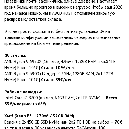
Праздники почти закончились, оливье доедено. Наступает
время больших проектов и высоких нагрузок. Чтобы ваш 2026
год начался мощно, мы в ABCD.HOST открываем закрытую
распродажу остатков склада.
Это не просто скидки, это бесплатная установка 0€ на
топовые конфигурации выделенных серверов и специальное
предложение на бюджетные решения.
Флагманы:
AMD Ryzen 9 5950X (16 ядер, 4.9GHz, 128GB RAM, 2x3.84TB
NVMe) Было: 146€ |
Стало: 109€/мес
AMD Ryzen 9 3900 (12 ядер, 4.3GHz, 128GB RAM, 2x1.92TB
NVMe) Было: 101€ |
Стало: 89€/мес
Рабочие лошадки:
Intel Core i7-8700 (6 ядер, 64GB RAM, 2x1TB NVMe) —
Всего
53€/мес
(вместо 66€)
Хит! (Xeon E3-1270v6 / 32GB RAM):
Версия с 2x450 GB SSD NVMe или 2x2 TB HDD на выбор —
78€
за три месяца
, 0€ установка (вместо 34€/месяц, 18€