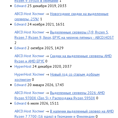
Ryzen 9 5950X в Германии
1
Edward
25 декабря 2019, 20:33
ABCD.Host Хостинг
→
Новогодние скидки на выделенные
серверы -25%!
1
Edward
24 ноября 2021, 16:51
ABCD.Host Хостинг
→
Выделенные серверы i7,i9, Ryzen 5,
Ryzen 7, Ryzen 9, Xeon, EPYC на черную пятницу - ABCD.HOST
2
Edward
2 октября 2025, 14:29
ABCD.Host Хостинг
→
Скидки на выделенные серверы AMD
Ryzen и AMD EPYC
0
HyperHost
24 декабря 2020, 20:37
HyperHost Хостинг
→
Новый год со старым добрым
хостингом
0
Edward
20 января 2026, 17:43
ABCD.Host Хостинг
→
Выделенные серверы 2026: AMD
Ryzen 9700X (Zen 5) + Распродажа Ryzen 5950X
0
Edward
6 июля 2026, 15:11
ABCD.Host Хостинг
→
В наличии выделенный сервер на AMD
Ryzen 7 7700 (16 ядер) в Германии и Финляндии
0