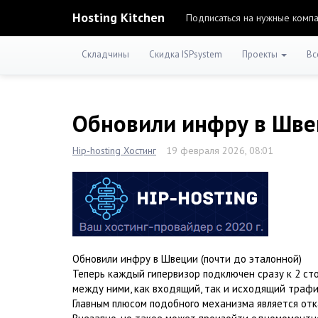
Hosting Kitchen
Подписаться на нужные комп
Складчины
Скидка ISPsystem
Проекты
Вс
Обновили инфру в Шв
Hip-hosting Хостинг
19 февраля 2026, 08:01
Обновили инфру в Швеции (почти до эталонной)
Теперь каждый гипервизор подключен сразу к 2 ст
между ними, как входящий, так и исходящий трафи
Главным плюсом подобного механизма является отк