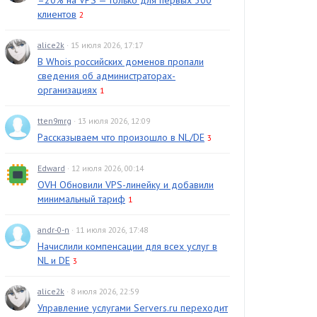
–20% на VPS — только для первых 300
клиентов
2
alice2k
· 15 июля 2026, 17:17
В Whois российских доменов пропали
сведения об администраторах-
организациях
1
tten9mrg
· 13 июля 2026, 12:09
Рассказываем что произошло в NL/DE
3
Edward
· 12 июля 2026, 00:14
OVH Обновили VPS-линейку и добавили
минимальный тариф
1
andr-0-n
· 11 июля 2026, 17:48
Начислили компенсации для всех услуг в
NL и DE
3
alice2k
· 8 июля 2026, 22:59
Управление услугами Servers.ru переходит