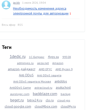
jackb
· 1 июля 2026, 19:04
Необходимость изменения адреса
электронной почты для авторизации
1
Весь эфир
·
RSS
Теги
1dedic.ru
4vps.su
1С-Битрикс
9950X
adminvps.ru
aeza.net
Amazon
amazon-дайджест
AMD EPYC
AMD Ryzen 9
Anti DDoS
Anti DDoS защита
antiddos
Anti DDoS защита в Москве
asuka.host
AntiDDoS Game
astracloud.ru
backblaze.com
aurologic.com
backup
beget.ru
bitrix24.ru
clo.ru
cloud vps
cloud.google.com
cloud4box.com
cloud4y.ru