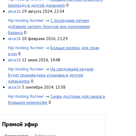
переезду в другой датацентр
0
alice2k
29 августа 2024, 22:54
Hip-hosting Хостинг
→
С последним патчем
добавили систему бонусов при пополнении
баланса
0
alice2k
10 февраля 2026, 21:29
Hip-hosting Хостинг
→
Больше железа для стран
едет
0
alice2k
12 июня 2026, 14:48
Hip-hosting Хостинг
→
На следующей недели
будет произведена установка в другом
датацентре
0
alice2k
3 сентября 2024, 13:38
Hip-hosting Хостинг
→
Cнова доступны для заказа в
большом количестве
0
Прямой эфир
Комментарии
Публикации