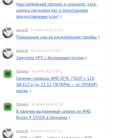
Наш латвийский партнёр и оператор дата-
центра уведомил нас о приостановке
предоставления услуг
2
alice2k
· 21 июля 2026, 17:27
Повышение цен на реселлерские тарифы
1
alice2k
· 20 июля 2026, 19:21
Запустите VPS с бесплатным тестом
2
Edward
· 16 июля 2026, 18:32
Горячие серверы AMD EPYC 7502P с 128
GB ECC и до 11.52 TB NVMe — от 14580₽/
месяц
1
Edward
· 16 июля 2026, 12:18
В наличии выделенный сервер на AMD
Ryzen 9 5950X в Германии
1
alice2k
· 15 июля 2026, 17:21