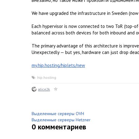
Внезапно, но такое может произойти одномоментно
We have upgraded the infrastructure in Sweden (now 
Each hypervisor is now connected to two ToR (top-of-
balanced across both devices for both inbound and ou
The primary advantage of this architecture is improve
Unexpectedly — but yes, hardware can just drop dead 
my.hip.hosting/hiplets/new
hip.hosting
alice2k
Выделенные серверы OVH
Выделенные серверы Hetzner
0
комментариев