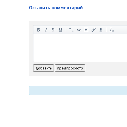
Оставить комментарий
-
-
-
-
-
-
-
-
-
-
-
-
-
-
-
-
-
-
-
-
-
-
-
-
добавить
предпросмотр
-
-
-
-
-
-