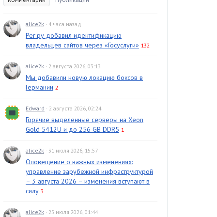
alice2k
· 4 часа назад
Рег.ру добавил идентификацию
владельцев сайтов через «Госуслуги»
132
alice2k
· 2 августа 2026, 03:13
Мы добавили новую локацию боксов в
Германии
2
Edward
· 2 августа 2026, 02:24
Горячие выделенные серверы на Xeon
Gold 5412U и до 256 GB DDR5
1
alice2k
· 31 июля 2026, 15:57
Оповещение о важных изменениях:
управление зарубежной инфраструктурой
– 3 августа 2026 – изменения вступают в
силу
3
alice2k
· 25 июля 2026, 01:44