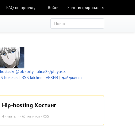
FAQ по проекту
Войти
Зарегистрироваться
ostsuki
@obzorly
|
alice2k/playlists
S hostsuki
|
RSS kitchen
|
АРХИВ
|
дайджесты
Hip-hosting Хостинг
4
читателя · 60 топиков ·
RSS