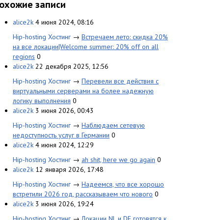
охожие записи
alice2k
4 июня 2024, 08:16
Hip-hosting Хостинг
→
Встречаем лето: скидка 20%
на все локации|Welcome summer: 20% off on all
regions
0
alice2k
22 декабря 2025, 12:56
Hip-hosting Хостинг
→
Перевели все действия с
виртуальными серверами на более надежную
логику выполнения
0
alice2k
3 июня 2026, 00:43
Hip-hosting Хостинг
→
Наблюдаем сетевую
недоступность услуг в Германии
0
alice2k
4 июня 2024, 12:29
Hip-hosting Хостинг
→
ah shit, here we go again
0
alice2k
12 января 2026, 17:48
Hip-hosting Хостинг
→
Надеемся, что все хорошо
встретили 2026 год, рассказываем что нового
0
alice2k
3 июня 2026, 19:24
Hip-hosting Хостинг
→
Локации NL и DE готовятся к