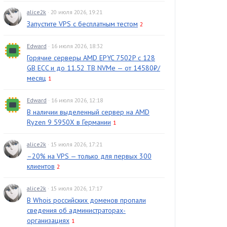
alice2k
· 20 июля 2026, 19:21
Запустите VPS с бесплатным тестом
2
Edward
· 16 июля 2026, 18:32
Горячие серверы AMD EPYC 7502P с 128
GB ECC и до 11.52 TB NVMe — от 14580₽/
месяц
1
Edward
· 16 июля 2026, 12:18
В наличии выделенный сервер на AMD
Ryzen 9 5950X в Германии
1
alice2k
· 15 июля 2026, 17:21
–20% на VPS — только для первых 300
клиентов
2
alice2k
· 15 июля 2026, 17:17
В Whois российских доменов пропали
сведения об администраторах-
организациях
1