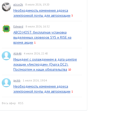
alice2k
· 8 июля 2026, 19:20
Необходимость изменения адреса
электронной почты для авторизации
3
Edward
· 8 июля 2026, 16:32
ABCD.HOST: бесплатная установка
выделенных серверов SYS и RISE на
время акции
1
Alik46
· 4 июля 2026, 22:40
Инцидент с охлаждением в дата-центре
локации «Амстердам» (Qupra DC2).
Постмортем и наши обязательства
10
jackb
· 1 июля 2026, 19:04
Необходимость изменения адреса
электронной почты для авторизации
1
Весь эфир
·
RSS