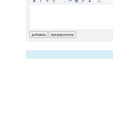
-
-
-
-
-
-
-
-
-
-
-
-
-
-
-
-
-
-
-
-
-
-
добавить
предпросмотр
-
-
-
-
-
-