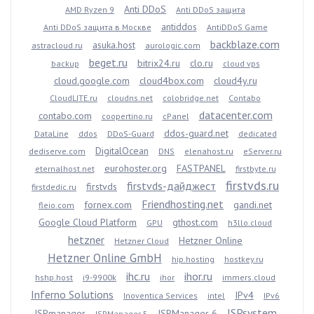
Anti DDoS
AMD Ryzen 9
Anti DDoS защита
antiddos
Anti DDoS защита в Москве
AntiDDoS Game
backblaze.com
asuka.host
astracloud.ru
aurologic.com
beget.ru
bitrix24.ru
clo.ru
backup
cloud vps
cloud.google.com
cloud4box.com
cloud4y.ru
CloudLITE.ru
cloudns.net
colobridge.net
Contabo
datacenter.com
contabo.com
coopertino.ru
cPanel
ddos-guard.net
DataLine
ddos
DDoS-Guard
dedicated
DigitalOcean
dediserve.com
DNS
elenahost.ru
eServer.ru
eurohoster.org
FASTPANEL
eternalhost.net
firstbyte.ru
firstvds.ru
firstvds-дайджест
firstvds
firstdedic.ru
Friendhosting.net
fornex.com
gandi.net
fleio.com
Google Cloud Platform
gthost.com
GPU
h3llo.cloud
hetzner
Hetzner Online
Hetzner Cloud
Hetzner Online GmbH
hip.hosting
hostkey.ru
ihc.ru
ihor.ru
hshp.host
i9-9900k
ihor
immers.cloud
Inferno Solutions
IPv4
Inoventica Services
intel
IPv6
ISPsystem
ISPmanager
ISPManager 6
ISPManager 5