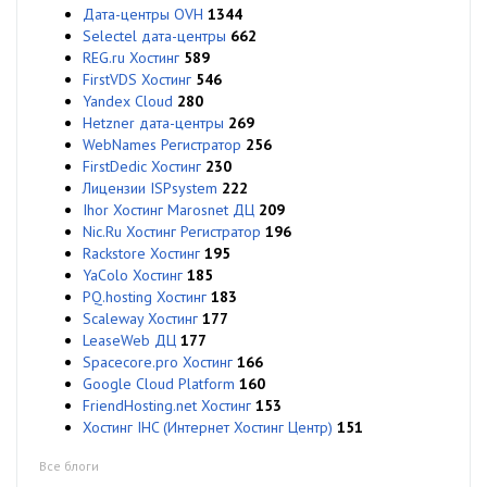
Дата-центры OVH
1344
Selectel дата-центры
662
REG.ru Хостинг
589
FirstVDS Хостинг
546
Yandex Cloud
280
Hetzner дата-центры
269
WebNames Регистратор
256
FirstDedic Хостинг
230
Лицензии ISPsystem
222
Ihor Хостинг Marosnet ДЦ
209
Nic.Ru Хостинг Регистратор
196
Rackstore Хостинг
195
YaColo Хостинг
185
PQ.hosting Хостинг
183
Scaleway Хостинг
177
LeaseWeb ДЦ
177
Spacecore.pro Хостинг
166
Google Cloud Platform
160
FriendHosting.net Хостинг
153
Хостинг IHC (Интернет Хостинг Центр)
151
Все блоги