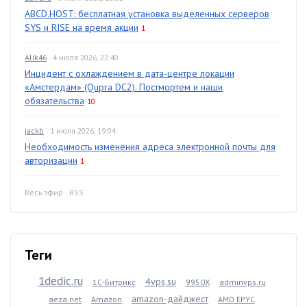
ABCD.HOST: бесплатная установка выделенных серверов
SYS и RISE на время акции
1
Alik46
· 4 июля 2026, 22:40
Инцидент с охлаждением в дата-центре локации
«Амстердам» (Qupra DC2). Постмортем и наши
обязательства
10
jackb
· 1 июля 2026, 19:04
Необходимость изменения адреса электронной почты для
авторизации
1
Весь эфир
·
RSS
Теги
1dedic.ru
4vps.su
1С-Битрикс
9950X
adminvps.ru
amazon-дайджест
aeza.net
Amazon
AMD EPYC