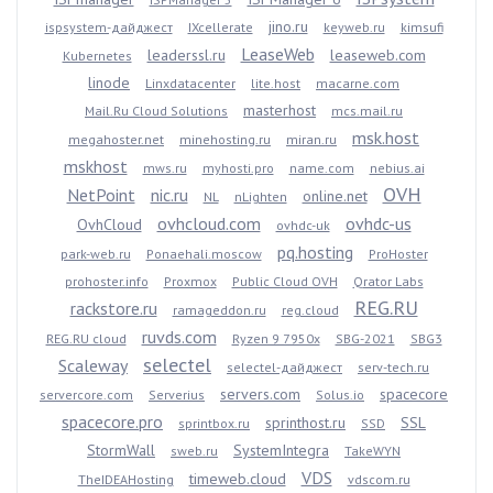
jino.ru
ispsystem-дайджест
IXcellerate
keyweb.ru
kimsufi
LeaseWeb
leaderssl.ru
leaseweb.com
Kubernetes
linode
Linxdatacenter
lite.host
macarne.com
masterhost
Mail.Ru Cloud Solutions
mcs.mail.ru
msk.host
megahoster.net
minehosting.ru
miran.ru
mskhost
mws.ru
myhosti.pro
name.com
nebius.ai
OVH
NetPoint
nic.ru
online.net
NL
nLighten
ovhcloud.com
ovhdc-us
OvhCloud
ovhdc-uk
pq.hosting
park-web.ru
Ponaehali.moscow
ProHoster
prohoster.info
Proxmox
Public Cloud OVH
Qrator Labs
REG.RU
rackstore.ru
ramageddon.ru
reg.cloud
ruvds.com
REG.RU cloud
Ryzen 9 7950x
SBG-2021
SBG3
selectel
Scaleway
selectel-дайджест
serv-tech.ru
servers.com
spacecore
servercore.com
Serverius
Solus.io
spacecore.pro
sprinthost.ru
SSL
sprintbox.ru
SSD
StormWall
SystemIntegra
sweb.ru
TakeWYN
VDS
timeweb.cloud
TheIDEAHosting
vdscom.ru