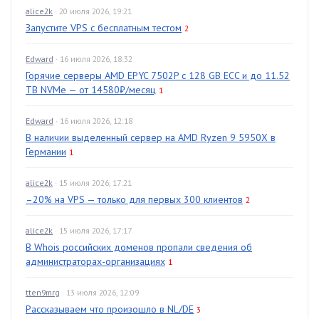
alice2k
· 20 июля 2026, 19:21
Запустите VPS с бесплатным тестом
2
Edward
· 16 июля 2026, 18:32
Горячие серверы AMD EPYC 7502P с 128 GB ECC и до 11.52
TB NVMe — от 14580₽/месяц
1
Edward
· 16 июля 2026, 12:18
В наличии выделенный сервер на AMD Ryzen 9 5950X в
Германии
1
alice2k
· 15 июля 2026, 17:21
–20% на VPS — только для первых 300 клиентов
2
alice2k
· 15 июля 2026, 17:17
В Whois российских доменов пропали сведения об
администраторах-организациях
1
tten9mrg
· 13 июля 2026, 12:09
Рассказываем что произошло в NL/DE
3