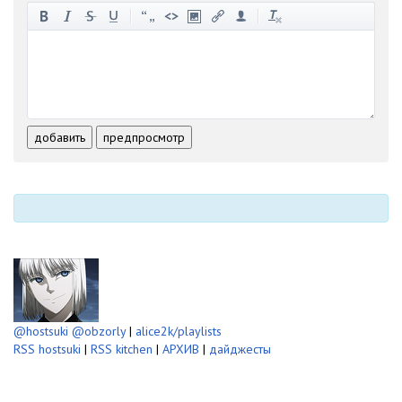
-
-
-
-
-
-
-
-
-
-
-
-
-
-
-
-
-
-
-
-
-
-
-
-
добавить
предпросмотр
-
-
-
-
-
-
@hostsuki
@obzorly
|
alice2k/playlists
RSS hostsuki
|
RSS kitchen
|
АРХИВ
|
дайджесты