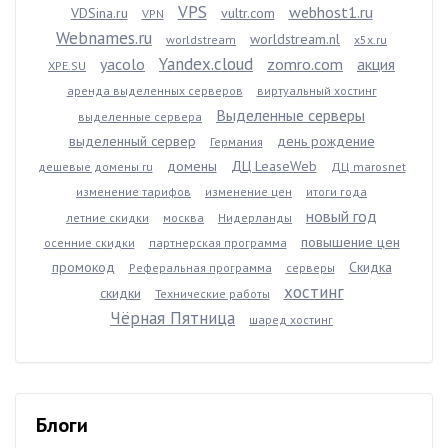
VPS
webhost1.ru
VDSina.ru
vultr.com
VPN
Webnames.ru
worldstream.nl
worldstream
x5x.ru
Yandex.cloud
yacolo
zomro.com
акция
XPE.SU
аренда выделенных серверов
виртуальный хостинг
Выделенные серверы
выделенные сервера
выделенный сервер
день рождение
Германия
домены
ДЦ LeaseWeb
дешевые домены ru
ДЦ marosnet
изменение тарифов
изменение цен
итоги года
новый год
летние скидки
москва
Нидерланды
повышение цен
осенние скидки
партнерская программа
промокод
Скидка
Реферальная программа
серверы
хостинг
скидки
Технические работы
Чёрная Пятница
шаред хостинг
Блоги