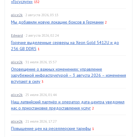
«Госуслуги»
132
alice2k
· 2 августа 2026, 03:13
Мы добавили новую локацию боксов в Германии
2
Edward
· 2 августа 2026, 02:24
Горячие выделенные серверы на Xeon Gold 5412U и до
256 GB DDR5
1
alice2k
· 31 июля 2026, 15:57
Оповещение о важных изменениях: управление
зарубежной инфраструктурой – 3 августа 2026 – изменения
вступают в силу
3
alice2k
· 25 июля 2026, 01:44
Наш латвийский партнёр и оператор дата-центра уведомил
нас о приостановке предоставления услуг
2
alice2k
· 21 июля 2026, 17:27
Повышение цен на реселлерские тарифы
1