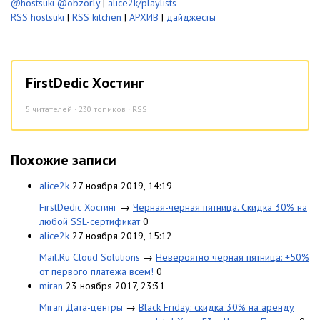
@hostsuki
@obzorly
|
alice2k/playlists
RSS hostsuki
|
RSS kitchen
|
АРХИВ
|
дайджесты
FirstDedic Хостинг
5
читателей · 230 топиков ·
RSS
Похожие записи
alice2k
27 ноября 2019, 14:19
FirstDedic Хостинг
→
Черная-черная пятница. Скидка 30% на
любой SSL-сертификат
0
alice2k
27 ноября 2019, 15:12
Mail.Ru Cloud Solutions
→
Невероятно чёрная пятница: +50%
от первого платежа всем!
0
miran
23 ноября 2017, 23:31
Miran Дата-центры
→
Black Friday: скидка 30% на аренду