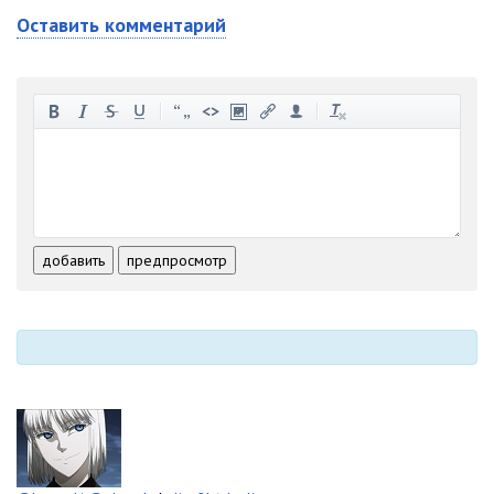
Оставить комментарий
-
-
-
-
-
-
-
-
-
-
-
-
-
-
-
-
-
-
-
-
-
-
-
-
добавить
предпросмотр
-
-
-
-
-
-