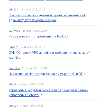
alice2k
· 15 июля 2026, 17:17
В Whois российских доменов пропали сведения об
администраторах-организациях
1
tten9mrg
· 13 июля 2026, 12:09
Рассказываем что произошло в NL/DE
3
Edward
· 12 июля 2026, 00:14
OVH Обновили VPS-линейку и добавили минимальный
тариф
1
andr-0-n
· 11 июля 2026, 17:48
Начислили компенсации для всех услуг в NL и DE
3
alice2k
· 8 июля 2026, 22:59
Управление услугами Servers.ru переходит в панель
управления Selectel
2
alice2k
· 8 июля 2026, 20:25