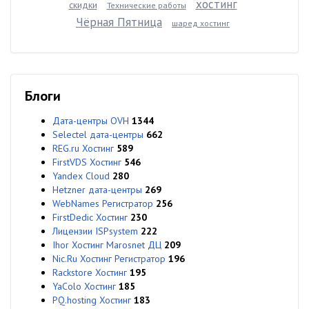
хостинг
скидки
Технические работы
Чёрная Пятница
шаред хостинг
Блоги
Дата-центры OVH
1344
Selectel дата-центры
662
REG.ru Хостинг
589
FirstVDS Хостинг
546
Yandex Cloud
280
Hetzner дата-центры
269
WebNames Регистратор
256
FirstDedic Хостинг
230
Лицензии ISPsystem
222
Ihor Хостинг Marosnet ДЦ
209
Nic.Ru Хостинг Регистратор
196
Rackstore Хостинг
195
YaColo Хостинг
185
PQ.hosting Хостинг
183