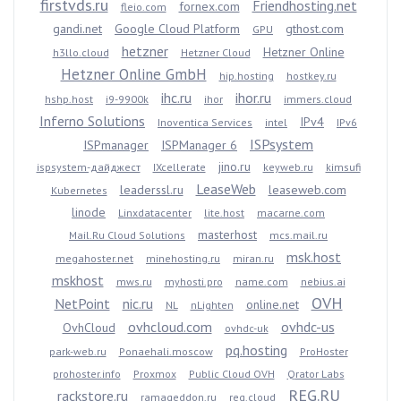
firstvds.ru
Friendhosting.net
fornex.com
fleio.com
gandi.net
Google Cloud Platform
gthost.com
GPU
hetzner
Hetzner Online
h3llo.cloud
Hetzner Cloud
Hetzner Online GmbH
hip.hosting
hostkey.ru
ihc.ru
ihor.ru
hshp.host
i9-9900k
ihor
immers.cloud
Inferno Solutions
IPv4
Inoventica Services
intel
IPv6
ISPsystem
ISPmanager
ISPManager 6
jino.ru
ispsystem-дайджест
IXcellerate
keyweb.ru
kimsufi
LeaseWeb
leaderssl.ru
leaseweb.com
Kubernetes
linode
Linxdatacenter
lite.host
macarne.com
masterhost
Mail.Ru Cloud Solutions
mcs.mail.ru
msk.host
megahoster.net
minehosting.ru
miran.ru
mskhost
mws.ru
myhosti.pro
name.com
nebius.ai
OVH
NetPoint
nic.ru
online.net
NL
nLighten
ovhcloud.com
ovhdc-us
OvhCloud
ovhdc-uk
pq.hosting
park-web.ru
Ponaehali.moscow
ProHoster
prohoster.info
Proxmox
Public Cloud OVH
Qrator Labs
REG.RU
rackstore.ru
ramageddon.ru
reg.cloud