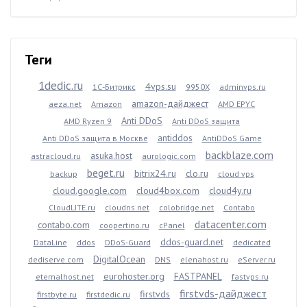
Теги
1dedic.ru
4vps.su
1С-Битрикс
9950X
adminvps.ru
amazon-дайджест
aeza.net
Amazon
AMD EPYC
Anti DDoS
AMD Ryzen 9
Anti DDoS защита
antiddos
Anti DDoS защита в Москве
AntiDDoS Game
backblaze.com
asuka.host
astracloud.ru
aurologic.com
beget.ru
bitrix24.ru
clo.ru
backup
cloud vps
cloud.google.com
cloud4box.com
cloud4y.ru
CloudLITE.ru
cloudns.net
colobridge.net
Contabo
datacenter.com
contabo.com
coopertino.ru
cPanel
ddos-guard.net
DataLine
ddos
DDoS-Guard
dedicated
DigitalOcean
dediserve.com
DNS
elenahost.ru
eServer.ru
eurohoster.org
FASTPANEL
eternalhost.net
fastvps.ru
firstvds-дайджест
firstvds
firstbyte.ru
firstdedic.ru