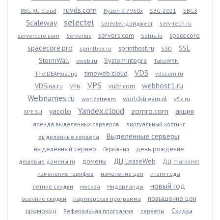
ruvds.com
REG.RU cloud
Ryzen 9 7950x
SBG-2021
SBG3
selectel
Scaleway
selectel-дайджест
serv-tech.ru
servers.com
spacecore
servercore.com
Serverius
Solus.io
spacecore.pro
sprinthost.ru
SSL
sprintbox.ru
SSD
StormWall
SystemIntegra
sweb.ru
TakeWYN
VDS
timeweb.cloud
TheIDEAHosting
vdscom.ru
VPS
webhost1.ru
VDSina.ru
vultr.com
VPN
Webnames.ru
worldstream.nl
worldstream
x5x.ru
Yandex.cloud
yacolo
zomro.com
акция
XPE.SU
аренда выделенных серверов
виртуальный хостинг
Выделенные серверы
выделенные сервера
выделенный сервер
день рождение
Германия
домены
ДЦ LeaseWeb
дешевые домены ru
ДЦ marosnet
изменение тарифов
изменение цен
итоги года
новый год
летние скидки
москва
Нидерланды
повышение цен
осенние скидки
партнерская программа
промокод
Скидка
Реферальная программа
серверы