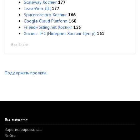
Scaleway Хостинг
177
LeaseWeb ДЦ
177
Spacecore.pro Хостинг
166
Google Cloud Platform
160
FriendHosting.net Хостинг
153
Хостинг IHC (Интернет Хостинг Центр)
151
Все блоги
Поддержать проекты
Вы можете
Зарегистрироваться
Войти