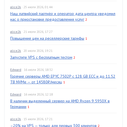
alice2k
· 25 июля 2026, 01:44
Наш латвийский партнёр и оператор дата-центра уведомил
нас о приостановке предоставления услуг
2
alice2k
· 21 июля 2026, 17:27
Повышение цен на реселлерские тарифы
1
alice2k
· 20 июля 2026, 19:21
Запустите VPS с бесплатным тестом
2
Edward
· 16 июля 2026, 18:32
Горячие серверы AMD EPYC 7502P с 128 GB ECC и до 11.52
TB NVMe — от 14580₽/месяц
1
Edward
· 16 июля 2026, 12:18
В наличии выделенный сервер на AMD Ryzen 9 5950X в
Германии
1
alice2k
· 15 июля 2026, 17:21
–20% на VPS — только для первых 300 клиентов
2