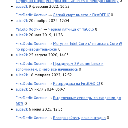
серверов с процессором Intel Xeon E3 в Черную Пятницу
0
alice2k
9 февраля 2022, 16:52
FirstDedic Хостинг
→
Лёгкий старт вместе с FirstDEDIC
0
alice2k
20 ноября 2024, 12:04
YaColo Хостинг
→
Черная пятница от YaColo
8
alice2k
20 мая 2019, 11:38
FirstDedic Хостинг
→
Могут ли Intel Core i7 тягаться с Сore i9
по производительности
0
alice2k
25 августа 2020, 14:03
FirstDedic Хостинг
→
Празднуем 29-летие Linux и
вспоминаем, с чего все начиналось
0
alice2k
16 февраля 2022, 12:52
FirstDedic Хостинг
→
Распродажа на FirstDEDIC!
0
alice2k
19 июля 2024, 03:47
FirstDedic Хостинг
→
Выделенные серверы со скидками до
50%
0
alice2k
6 июня 2025, 12:53
FirstDedic Хостинг
→
Возвращайтесь, пока выгодно
0