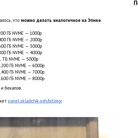
П
алось, что
можно делать аналогичное на Эпике
.
 200 ГБ NVME — 1000р
/ 400 ГБ NVME — 2000р
/ 600 ГБ NVME — 3000р
/ 800 ГБ NVME — 4000р
/ 1 ТБ NVME — 5000р
/ 1200 ГБ NVME — 6000р
/ 1400 ГБ NVME — 7000р
/ 1600 ГБ NVME — 8000р
 и бекапов.
икет
panel.skladchik.ovh/billmgr