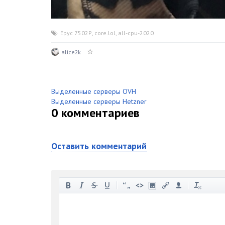
Epyc 7502P
,
core.lol
,
all-cpu-2020
alice2k
Выделенные серверы OVH
Выделенные серверы Hetzner
0
комментариев
Оставить комментарий
-
-
-
-
-
-
-
-
-
-
-
-
-
-