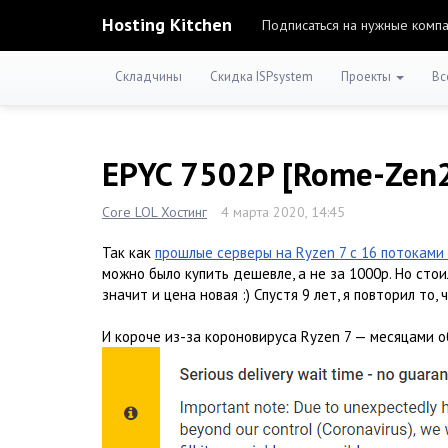
Hosting Kitchen
Подписаться на нужные комп
Складчины
Скидка ISPsystem
Проекты
Вс
EPYC 7502P [Rome-Zen2]
Core LOL Хостинг
4 марта 2020, 14:45
Так как
прошлые серверы на Ryzen 7 с 16 потоками
можно было купить дешевле, а не за 1000р. Но стои
значит и цена новая :) Спустя 9 лет, я повторил то,
И короче из-за короновируса Ryzen 7 — месяцами 