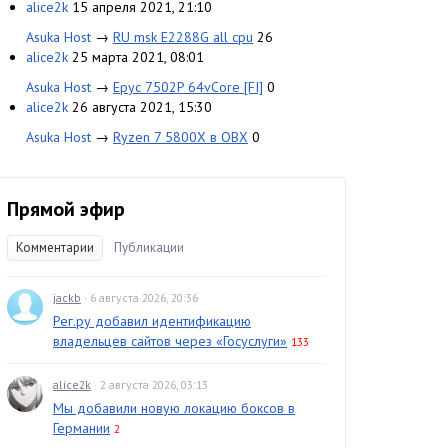
alice2k
15 апреля 2021, 21:10
Asuka Host
→
RU msk E2288G all cpu
26
alice2k
25 марта 2021, 08:01
Asuka Host
→
Epyc 7502P 64vCore [FI]
0
alice2k
26 августа 2021, 15:30
Asuka Host
→
Ryzen 7 5800X в ОВХ
0
Прямой эфир
Комментарии
Публикации
jackb
· 6 августа 2026, 20:36
Рег.ру добавил идентификацию
владельцев сайтов через «Госуслуги»
133
alice2k
· 2 августа 2026, 03:13
Мы добавили новую локацию боксов в
Германии
2