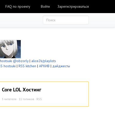
FAQ по проекту
Войти
Зарегистрироваться
ostsuki
@obzorly
|
alice2k/playlists
S hostsuki
|
RSS kitchen
|
АРХИВ
|
дайджесты
Core LOL Хостинг
3
читателя · 11 топиков ·
RSS