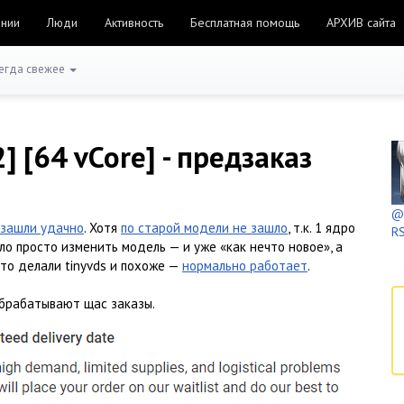
ании
Люди
Активность
Бесплатная помощь
АРХИВ сайта
егда свежее
 [64 vCore] - предзаказ
@h
 зашли удачно
. Хотя
по старой модели не зашло
, т.к. 1 ядро
RS
ло просто изменить модель — и уже «как нечто новое», а
 что делали tinyvds и похоже —
нормально работает
.
обрабатывают щас заказы.