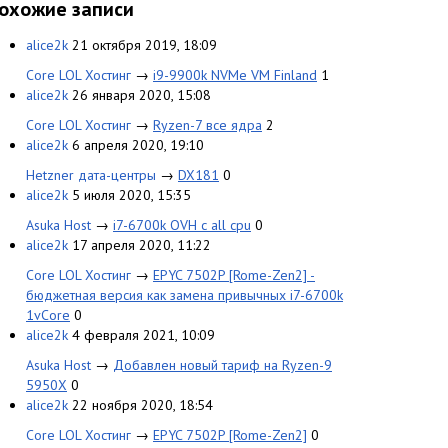
охожие записи
alice2k
21 октября 2019, 18:09
Core LOL Хостинг
→
i9-9900k NVMe VM Finland
1
alice2k
26 января 2020, 15:08
Core LOL Хостинг
→
Ryzen-7 все ядра
2
alice2k
6 апреля 2020, 19:10
Hetzner дата-центры
→
DX181
0
alice2k
5 июля 2020, 15:35
Asuka Host
→
i7-6700k OVH с all cpu
0
alice2k
17 апреля 2020, 11:22
Core LOL Хостинг
→
EPYC 7502P [Rome-Zen2] -
бюджетная версия как замена привычных i7-6700k
1vCore
0
alice2k
4 февраля 2021, 10:09
Asuka Host
→
Добавлен новый тариф на Ryzen-9
5950X
0
alice2k
22 ноября 2020, 18:54
Core LOL Хостинг
→
EPYC 7502P [Rome-Zen2]
0