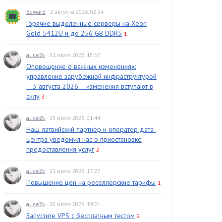
Edward
· 2 августа 2026, 02:24
Горячие выделенные серверы на Xeon
Gold 5412U и до 256 GB DDR5
1
alice2k
· 31 июля 2026, 15:57
Оповещение о важных изменениях:
управление зарубежной инфраструктурой
– 3 августа 2026 – изменения вступают в
силу
3
alice2k
· 25 июля 2026, 01:44
Наш латвийский партнёр и оператор дата-
центра уведомил нас о приостановке
предоставления услуг
2
alice2k
· 21 июля 2026, 17:27
Повышение цен на реселлерские тарифы
1
alice2k
· 20 июля 2026, 19:21
Запустите VPS с бесплатным тестом
2