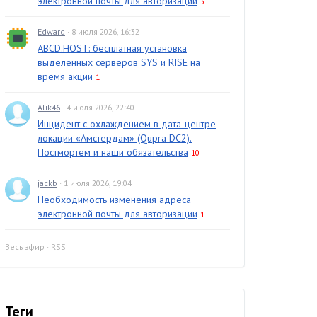
электронной почты для авторизации
3
Edward
· 8 июля 2026, 16:32
ABCD.HOST: бесплатная установка
выделенных серверов SYS и RISE на
время акции
1
Alik46
· 4 июля 2026, 22:40
Инцидент с охлаждением в дата-центре
локации «Амстердам» (Qupra DC2).
Постмортем и наши обязательства
10
jackb
· 1 июля 2026, 19:04
Необходимость изменения адреса
электронной почты для авторизации
1
Весь эфир
·
RSS
Теги