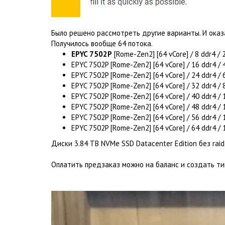
Было решено рассмотреть другие варианты. И оказ
Получилось вообще 64 потока.
EPYC 7502P
[Rome-Zen2] [64 vCore] / 8 ddr4 /
EPYC 7502P [Rome-Zen2] [64 vCore] / 16 ddr4 
EPYC 7502P [Rome-Zen2] [64 vCore] / 24 ddr4 
EPYC 7502P [Rome-Zen2] [64 vCore] / 32 ddr4 
EPYC 7502P [Rome-Zen2] [64 vCore] / 40 ddr4 
EPYC 7502P [Rome-Zen2] [64 vCore] / 48 ddr4 
EPYC 7502P [Rome-Zen2] [64 vCore] / 56 ddr4 
EPYC 7502P [Rome-Zen2] [64 vCore] / 64 ddr4 
Диски 3.84 TB NVMe SSD Datacenter Edition без raid
Оплатить предзаказ можно на баланс и создать т