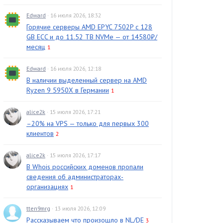
Edward
· 16 июля 2026, 18:32
Горячие серверы AMD EPYC 7502P с 128
GB ECC и до 11.52 TB NVMe — от 14580₽/
месяц
1
Edward
· 16 июля 2026, 12:18
В наличии выделенный сервер на AMD
Ryzen 9 5950X в Германии
1
alice2k
· 15 июля 2026, 17:21
–20% на VPS — только для первых 300
клиентов
2
alice2k
· 15 июля 2026, 17:17
В Whois российских доменов пропали
сведения об администраторах-
организациях
1
tten9mrg
· 13 июля 2026, 12:09
Рассказываем что произошло в NL/DE
3