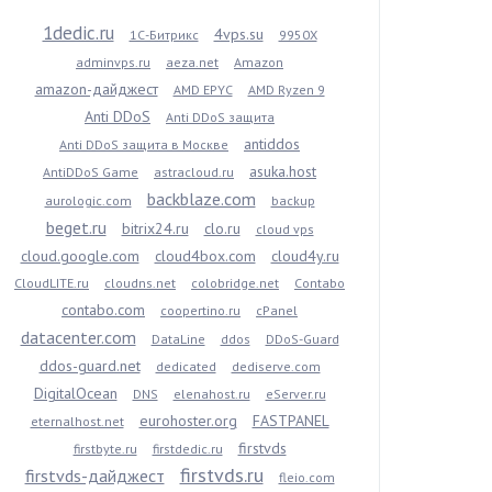
1dedic.ru
4vps.su
1С-Битрикс
9950X
adminvps.ru
aeza.net
Amazon
amazon-дайджест
AMD EPYC
AMD Ryzen 9
Anti DDoS
Anti DDoS защита
antiddos
Anti DDoS защита в Москве
asuka.host
AntiDDoS Game
astracloud.ru
backblaze.com
aurologic.com
backup
beget.ru
bitrix24.ru
clo.ru
cloud vps
cloud.google.com
cloud4box.com
cloud4y.ru
CloudLITE.ru
cloudns.net
colobridge.net
Contabo
contabo.com
coopertino.ru
cPanel
datacenter.com
DataLine
ddos
DDoS-Guard
ddos-guard.net
dedicated
dediserve.com
DigitalOcean
DNS
elenahost.ru
eServer.ru
eurohoster.org
FASTPANEL
eternalhost.net
firstvds
firstbyte.ru
firstdedic.ru
firstvds.ru
firstvds-дайджест
fleio.com