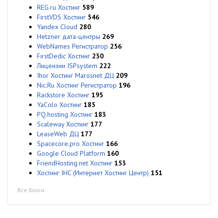
REG.ru Хостинг
589
FirstVDS Хостинг
546
Yandex Cloud
280
Hetzner дата-центры
269
WebNames Регистратор
256
FirstDedic Хостинг
230
Лицензии ISPsystem
222
Ihor Хостинг Marosnet ДЦ
209
Nic.Ru Хостинг Регистратор
196
Rackstore Хостинг
195
YaColo Хостинг
185
PQ.hosting Хостинг
183
Scaleway Хостинг
177
LeaseWeb ДЦ
177
Spacecore.pro Хостинг
166
Google Cloud Platform
160
FriendHosting.net Хостинг
153
Хостинг IHC (Интернет Хостинг Центр)
151
Все блоги