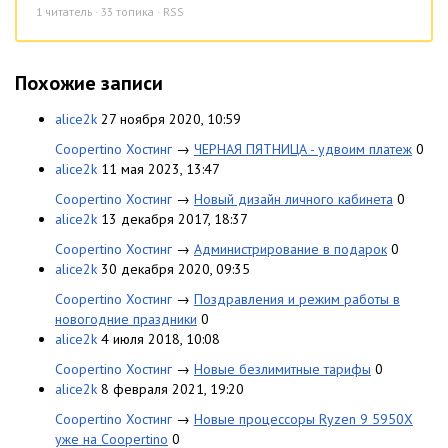
1
читатель · 33 топика ·
RSS
Похожие записи
alice2k
27 ноября 2020, 10:59
Coopertino Хостинг
→
ЧЕРНАЯ ПЯТНИЦА - удвоим платеж
0
alice2k
11 мая 2023, 13:47
Coopertino Хостинг
→
Новый дизайн личного кабинета
0
alice2k
13 декабря 2017, 18:37
Coopertino Хостинг
→
Администрирование в подарок
0
alice2k
30 декабря 2020, 09:35
Coopertino Хостинг
→
Поздравления и режим работы в
новогодние праздники
0
alice2k
4 июля 2018, 10:08
Coopertino Хостинг
→
Новые безлимитные тарифы
0
alice2k
8 февраля 2021, 19:20
Coopertino Хостинг
→
Новые процессоры Ryzen 9 5950X
уже на Coopertino
0