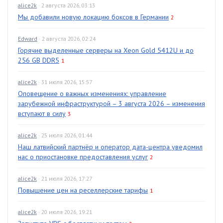
alice2k
· 2 августа 2026, 03:13
Мы добавили новую локацию боксов в Германии
2
Edward
· 2 августа 2026, 02:24
Горячие выделенные серверы на Xeon Gold 5412U и до
256 GB DDR5
1
alice2k
· 31 июля 2026, 15:57
Оповещение о важных изменениях: управление
зарубежной инфраструктурой – 3 августа 2026 – изменения
вступают в силу
3
alice2k
· 25 июля 2026, 01:44
Наш латвийский партнёр и оператор дата-центра уведомил
нас о приостановке предоставления услуг
2
alice2k
· 21 июля 2026, 17:27
Повышение цен на реселлерские тарифы
1
alice2k
· 20 июля 2026, 19:21