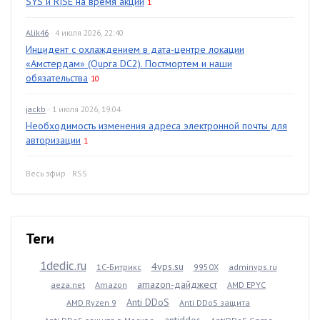
SYS и RISE на время акции
1
Alik46
· 4 июля 2026, 22:40
Инцидент с охлаждением в дата-центре локации
«Амстердам» (Qupra DC2). Постмортем и наши
обязательства
10
jackb
· 1 июля 2026, 19:04
Необходимость изменения адреса электронной почты для
авторизации
1
Весь эфир
·
RSS
Теги
1dedic.ru
4vps.su
1С-Битрикс
9950X
adminvps.ru
amazon-дайджест
aeza.net
Amazon
AMD EPYC
Anti DDoS
AMD Ryzen 9
Anti DDoS защита