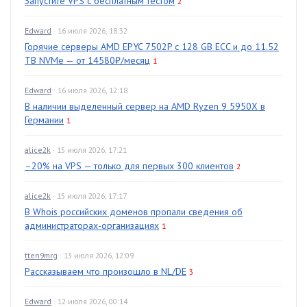
Запустите VPS с бесплатным тестом
2
Edward
· 16 июля 2026, 18:32
Горячие серверы AMD EPYC 7502P с 128 GB ECC и до 11.52
TB NVMe — от 14580₽/месяц
1
Edward
· 16 июля 2026, 12:18
В наличии выделенный сервер на AMD Ryzen 9 5950X в
Германии
1
alice2k
· 15 июля 2026, 17:21
–20% на VPS — только для первых 300 клиентов
2
alice2k
· 15 июля 2026, 17:17
В Whois российских доменов пропали сведения об
администраторах-организациях
1
tten9mrg
· 13 июля 2026, 12:09
Рассказываем что произошло в NL/DE
3
Edward
· 12 июля 2026, 00:14