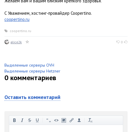
Желаем Вам и Вашим близким крепкого здоровья.
С Уважением, хостинг-провайдер Coopertino.
coopertino.ru
coopertino.ru
alice2k
0
Выделенные серверы OVH
Выделенные серверы Hetzner
0
комментариев
Оставить комментарий
-
-
-
-
-
-
-
-