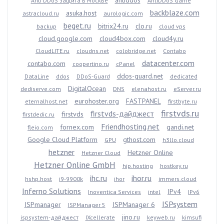
antiddos
Anti DDoS защита в Москве
AntiDDoS Game
backblaze.com
asuka.host
astracloud.ru
aurologic.com
beget.ru
bitrix24.ru
clo.ru
backup
cloud vps
cloud.google.com
cloud4box.com
cloud4y.ru
CloudLITE.ru
cloudns.net
colobridge.net
Contabo
datacenter.com
contabo.com
coopertino.ru
cPanel
ddos-guard.net
DataLine
ddos
DDoS-Guard
dedicated
DigitalOcean
dediserve.com
DNS
elenahost.ru
eServer.ru
eurohoster.org
FASTPANEL
eternalhost.net
firstbyte.ru
firstvds.ru
firstvds-дайджест
firstvds
firstdedic.ru
Friendhosting.net
fornex.com
gandi.net
fleio.com
Google Cloud Platform
gthost.com
GPU
h3llo.cloud
hetzner
Hetzner Online
Hetzner Cloud
Hetzner Online GmbH
hip.hosting
hostkey.ru
ihc.ru
ihor.ru
hshp.host
i9-9900k
ihor
immers.cloud
Inferno Solutions
IPv4
Inoventica Services
intel
IPv6
ISPsystem
ISPmanager
ISPManager 6
ISPManager 5
jino.ru
ispsystem-дайджест
IXcellerate
keyweb.ru
kimsufi