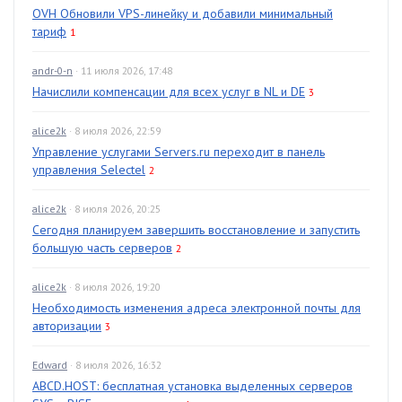
OVH Обновили VPS-линейку и добавили минимальный
тариф
1
andr-0-n
· 11 июля 2026, 17:48
Начислили компенсации для всех услуг в NL и DE
3
alice2k
· 8 июля 2026, 22:59
Управление услугами Servers.ru переходит в панель
управления Selectel
2
alice2k
· 8 июля 2026, 20:25
Сегодня планируем завершить восстановление и запустить
большую часть серверов
2
alice2k
· 8 июля 2026, 19:20
Необходимость изменения адреса электронной почты для
авторизации
3
Edward
· 8 июля 2026, 16:32
ABCD.HOST: бесплатная установка выделенных серверов