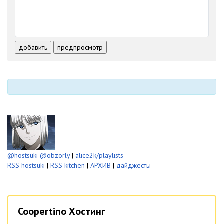
-
-
-
-
-
-
-
-
-
-
-
-
-
-
-
-
добавить
предпросмотр
-
-
-
-
-
-
@hostsuki
@obzorly
|
alice2k/playlists
RSS hostsuki
|
RSS kitchen
|
АРХИВ
|
дайджесты
Coopertino Хостинг