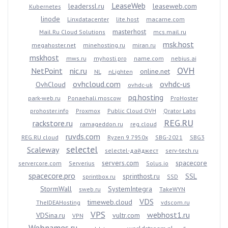
LeaseWeb
leaderssl.ru
leaseweb.com
Kubernetes
linode
Linxdatacenter
lite.host
macarne.com
masterhost
Mail.Ru Cloud Solutions
mcs.mail.ru
msk.host
megahoster.net
minehosting.ru
miran.ru
mskhost
mws.ru
myhosti.pro
name.com
nebius.ai
OVH
NetPoint
nic.ru
online.net
NL
nLighten
ovhcloud.com
ovhdc-us
OvhCloud
ovhdc-uk
pq.hosting
park-web.ru
Ponaehali.moscow
ProHoster
prohoster.info
Proxmox
Public Cloud OVH
Qrator Labs
REG.RU
rackstore.ru
ramageddon.ru
reg.cloud
ruvds.com
REG.RU cloud
Ryzen 9 7950x
SBG-2021
SBG3
selectel
Scaleway
selectel-дайджест
serv-tech.ru
servers.com
spacecore
servercore.com
Serverius
Solus.io
spacecore.pro
sprinthost.ru
SSL
sprintbox.ru
SSD
StormWall
SystemIntegra
sweb.ru
TakeWYN
VDS
timeweb.cloud
TheIDEAHosting
vdscom.ru
VPS
webhost1.ru
VDSina.ru
vultr.com
VPN