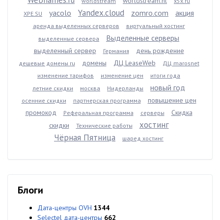
Webnames.ru
worldstream.nl
worldstream
x5x.ru
Yandex.cloud
yacolo
zomro.com
акция
XPE.SU
аренда выделенных серверов
виртуальный хостинг
Выделенные серверы
выделенные сервера
выделенный сервер
день рождение
Германия
домены
ДЦ LeaseWeb
дешевые домены ru
ДЦ marosnet
изменение тарифов
изменение цен
итоги года
новый год
летние скидки
москва
Нидерланды
повышение цен
осенние скидки
партнерская программа
промокод
Скидка
Реферальная программа
серверы
хостинг
скидки
Технические работы
Чёрная Пятница
шаред хостинг
Блоги
Дата-центры OVH
1344
Selectel дата-центры
662