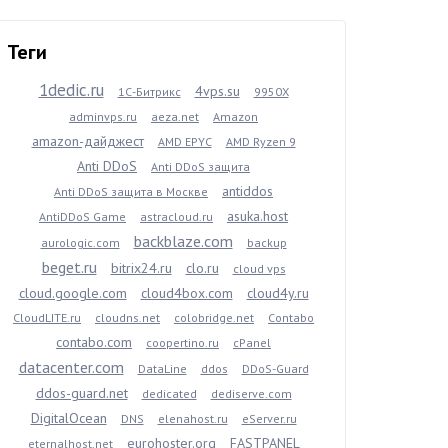
Теги
1dedic.ru
4vps.su
1С-Битрикс
9950X
adminvps.ru
aeza.net
Amazon
amazon-дайджест
AMD EPYC
AMD Ryzen 9
Anti DDoS
Anti DDoS защита
antiddos
Anti DDoS защита в Москве
asuka.host
AntiDDoS Game
astracloud.ru
backblaze.com
aurologic.com
backup
beget.ru
bitrix24.ru
clo.ru
cloud vps
cloud.google.com
cloud4box.com
cloud4y.ru
CloudLITE.ru
cloudns.net
colobridge.net
Contabo
contabo.com
coopertino.ru
cPanel
datacenter.com
DataLine
ddos
DDoS-Guard
ddos-guard.net
dedicated
dediserve.com
DigitalOcean
DNS
elenahost.ru
eServer.ru
eurohoster.org
FASTPANEL
eternalhost.net