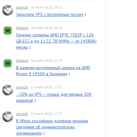
alice2k
· 20 июля 2026, 19:21
Запустите VPS с бесплатным тестом
2
Edward
· 16 июля 2026, 18:32
Горячие серверы AMD EPYC 7502P с 128
GB ECC и до 11.52 TB NVMe — от 14580₽/
месяц
1
Edward
· 16 июля 2026, 12:18
В наличии выделенный сервер на AMD
Ryzen 9 5950X в Германии
1
alice2k
· 15 июля 2026, 17:21
–20% на VPS — только для первых 300
клиентов
2
alice2k
· 15 июля 2026, 17:17
В Whois российских доменов пропали
сведения об администраторах-
организациях
1