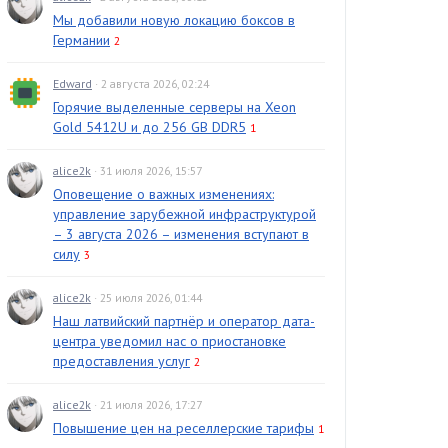
Мы добавили новую локацию боксов в
Германии
2
Edward
· 2 августа 2026, 02:24
Горячие выделенные серверы на Xeon
Gold 5412U и до 256 GB DDR5
1
alice2k
· 31 июля 2026, 15:57
Оповещение о важных изменениях:
управление зарубежной инфраструктурой
– 3 августа 2026 – изменения вступают в
силу
3
alice2k
· 25 июля 2026, 01:44
Наш латвийский партнёр и оператор дата-
центра уведомил нас о приостановке
предоставления услуг
2
alice2k
· 21 июля 2026, 17:27
Повышение цен на реселлерские тарифы
1