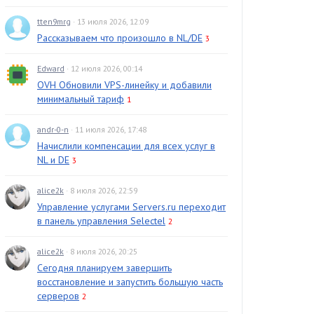
tten9mrg
· 13 июля 2026, 12:09
Рассказываем что произошло в NL/DE
3
Edward
· 12 июля 2026, 00:14
OVH Обновили VPS-линейку и добавили
минимальный тариф
1
andr-0-n
· 11 июля 2026, 17:48
Начислили компенсации для всех услуг в
NL и DE
3
alice2k
· 8 июля 2026, 22:59
Управление услугами Servers.ru переходит
в панель управления Selectel
2
alice2k
· 8 июля 2026, 20:25
Сегодня планируем завершить
восстановление и запустить большую часть
серверов
2