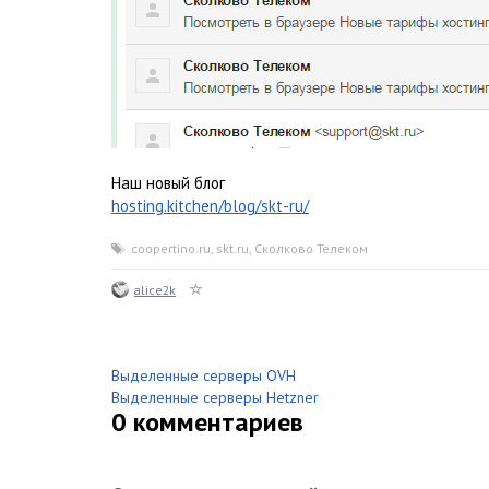
Наш новый блог
hosting.kitchen/blog/skt-ru/
coopertino.ru
,
skt.ru
,
Сколково Телеком
alice2k
Выделенные серверы OVH
Выделенные серверы Hetzner
0
комментариев