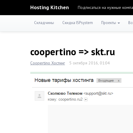
Hosting Kitchen
Подписаться на нужные комп
Складчины
Скидка ISPsystem
Проекты
Вс
coopertino => skt.ru
Coopertino Хостинг
5 октября 2016, 01:04