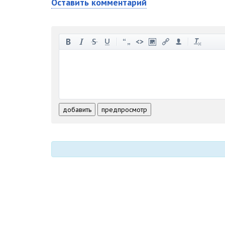
Оставить комментарий
-
-
-
-
-
-
-
-
-
-
-
-
-
-
-
-
-
-
-
-
-
-
-
-
добавить
предпросмотр
-
-
-
-
-
-