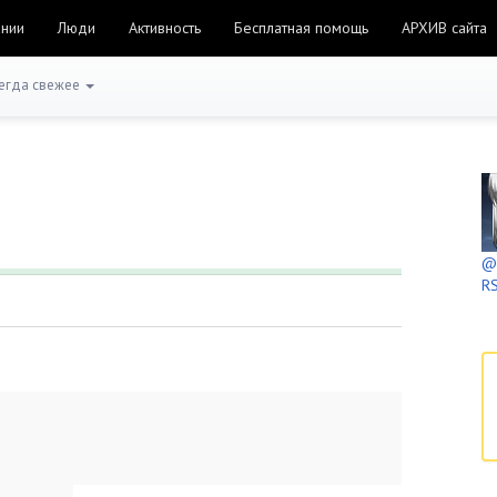
ании
Люди
Активность
Бесплатная помощь
АРХИВ сайта
егда свежее
@h
RS