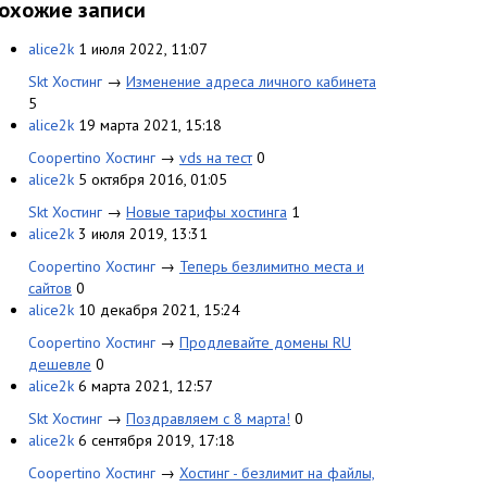
охожие записи
alice2k
1 июля 2022, 11:07
Skt Хостинг
→
Изменение адреса личного кабинета
5
alice2k
19 марта 2021, 15:18
Coopertino Хостинг
→
vds на тест
0
alice2k
5 октября 2016, 01:05
Skt Хостинг
→
Новые тарифы хостинга
1
alice2k
3 июля 2019, 13:31
Coopertino Хостинг
→
Теперь безлимитно места и
сайтов
0
alice2k
10 декабря 2021, 15:24
Coopertino Хостинг
→
Продлевайте домены RU
дешевле
0
alice2k
6 марта 2021, 12:57
Skt Хостинг
→
Поздравляем с 8 марта!
0
alice2k
6 сентября 2019, 17:18
Coopertino Хостинг
→
Хостинг - безлимит на файлы,