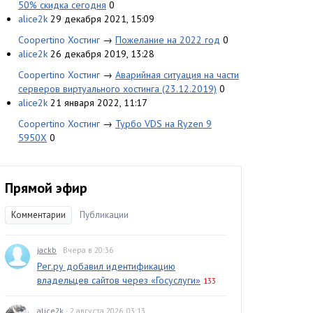
50% скидка сегодня
0
alice2k
29 декабря 2021, 15:09
Coopertino Хостинг
→
Пожелание на 2022 год
0
alice2k
26 декабря 2019, 13:28
Coopertino Хостинг
→
Аварийная ситуация на части
серверов виртуального хостинга (23.12.2019)
0
alice2k
21 января 2022, 11:17
Coopertino Хостинг
→
Турбо VDS на Ryzen 9
5950X
0
Прямой эфир
Комментарии
Публикации
jackb
· Вчера в 20:36
Рег.ру добавил идентификацию
владельцев сайтов через «Госуслуги»
133
alice2k
· 2 августа 2026, 03:13