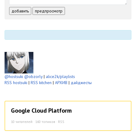
-
-
-
-
-
-
добавить
предпросмотр
-
-
-
-
-
-
@hostsuki
@obzorly
|
alice2k/playlists
RSS hostsuki
|
RSS kitchen
|
АРХИВ
|
дайджесты
Google Cloud Platform
10
читателей · 160 топиков ·
RSS