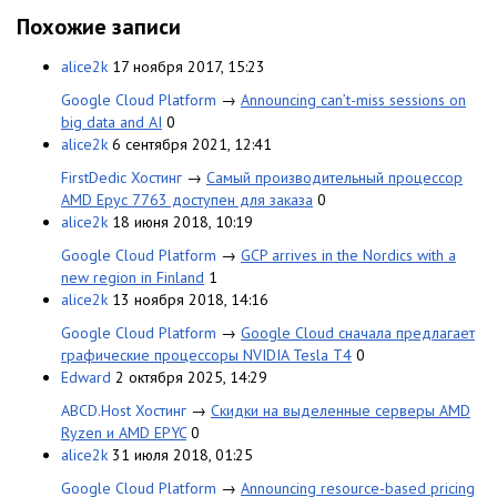
Похожие записи
alice2k
17 ноября 2017, 15:23
Google Cloud Platform
→
Announcing can’t-miss sessions on
big data and AI
0
alice2k
6 сентября 2021, 12:41
FirstDedic Хостинг
→
Самый производительный процессор
AMD Epyc 7763 доступен для заказа
0
alice2k
18 июня 2018, 10:19
Google Cloud Platform
→
GCP arrives in the Nordics with a
new region in Finland
1
alice2k
13 ноября 2018, 14:16
Google Cloud Platform
→
Google Cloud сначала предлагает
графические процессоры NVIDIA Tesla T4
0
Edward
2 октября 2025, 14:29
ABCD.Host Хостинг
→
Скидки на выделенные серверы AMD
Ryzen и AMD EPYC
0
alice2k
31 июля 2018, 01:25
Google Cloud Platform
→
Announcing resource-based pricing