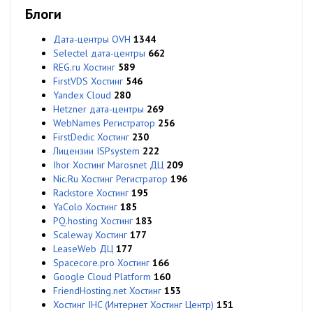
Блоги
Дата-центры OVH
1344
Selectel дата-центры
662
REG.ru Хостинг
589
FirstVDS Хостинг
546
Yandex Cloud
280
Hetzner дата-центры
269
WebNames Регистратор
256
FirstDedic Хостинг
230
Лицензии ISPsystem
222
Ihor Хостинг Marosnet ДЦ
209
Nic.Ru Хостинг Регистратор
196
Rackstore Хостинг
195
YaColo Хостинг
185
PQ.hosting Хостинг
183
Scaleway Хостинг
177
LeaseWeb ДЦ
177
Spacecore.pro Хостинг
166
Google Cloud Platform
160
FriendHosting.net Хостинг
153
Хостинг IHC (Интернет Хостинг Центр)
151