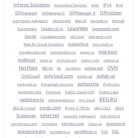
Inferno Solutions
IPv4
Inoventica Services
intel
IPv6
ISPsystem
ISPmanager
ISPManager 6
ISPManager 5
jino.ru
ispsystem-дайджест
IXcellerate
keyweb.ru
kimsufi
LeaseWeb
leaderssl.ru
leaseweb.com
Kubernetes
linode
Linxdatacenter
lite.host
macarne.com
masterhost
Mail.Ru Cloud Solutions
mcs.mail.ru
msk.host
megahoster.net
minehosting.ru
miran.ru
mskhost
mws.ru
myhosti.pro
name.com
nebius.ai
OVH
NetPoint
nic.ru
online.net
NL
nLighten
ovhcloud.com
ovhdc-us
OvhCloud
ovhdc-uk
pq.hosting
park-web.ru
Ponaehali.moscow
ProHoster
prohoster.info
Proxmox
Public Cloud OVH
Qrator Labs
REG.RU
rackstore.ru
ramageddon.ru
reg.cloud
ruvds.com
REG.RU cloud
Ryzen 9 7950x
SBG-2021
SBG3
selectel
Scaleway
selectel-дайджест
serv-tech.ru
servers.com
spacecore
servercore.com
Serverius
Solus.io
spacecore.pro
sprinthost.ru
SSL
sprintbox.ru
SSD