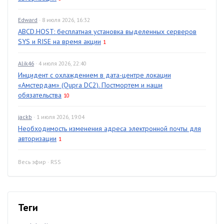
Edward
· 8 июля 2026, 16:32
ABCD.HOST: бесплатная установка выделенных серверов
SYS и RISE на время акции
1
Alik46
· 4 июля 2026, 22:40
Инцидент с охлаждением в дата-центре локации
«Амстердам» (Qupra DC2). Постмортем и наши
обязательства
10
jackb
· 1 июля 2026, 19:04
Необходимость изменения адреса электронной почты для
авторизации
1
Весь эфир
·
RSS
Теги