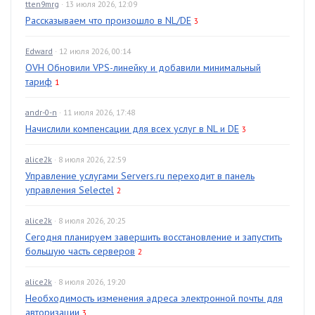
tten9mrg
· 13 июля 2026, 12:09
Рассказываем что произошло в NL/DE
3
Edward
· 12 июля 2026, 00:14
OVH Обновили VPS-линейку и добавили минимальный
тариф
1
andr-0-n
· 11 июля 2026, 17:48
Начислили компенсации для всех услуг в NL и DE
3
alice2k
· 8 июля 2026, 22:59
Управление услугами Servers.ru переходит в панель
управления Selectel
2
alice2k
· 8 июля 2026, 20:25
Сегодня планируем завершить восстановление и запустить
большую часть серверов
2
alice2k
· 8 июля 2026, 19:20
Необходимость изменения адреса электронной почты для
авторизации
3