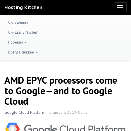
Hosting Kitchen
Toggl
naviga
Складчины
Скидка ISPsystem
Проекты
Всегда свежее
AMD EPYC processors come
to Google—and to Google
Cloud
Google Cloud Platform
8 августа 2019, 05:52