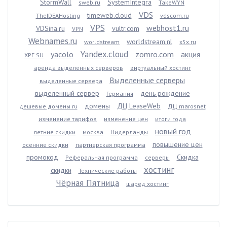
StormWall
SystemIntegra
sweb.ru
TakeWYN
VDS
timeweb.cloud
TheIDEAHosting
vdscom.ru
VPS
webhost1.ru
VDSina.ru
vultr.com
VPN
Webnames.ru
worldstream.nl
worldstream
x5x.ru
Yandex.cloud
yacolo
zomro.com
акция
XPE.SU
аренда выделенных серверов
виртуальный хостинг
Выделенные серверы
выделенные сервера
выделенный сервер
день рождение
Германия
домены
ДЦ LeaseWeb
дешевые домены ru
ДЦ marosnet
изменение тарифов
изменение цен
итоги года
новый год
летние скидки
москва
Нидерланды
повышение цен
осенние скидки
партнерская программа
промокод
Скидка
Реферальная программа
серверы
хостинг
скидки
Технические работы
Чёрная Пятница
шаред хостинг