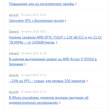
Повышение цен на реселлерские тарифы
1
alice2k
· 20 июля 2026, 19:21
Запустите VPS с бесплатным тестом
2
Edward
· 16 июля 2026, 18:32
Горячие серверы AMD EPYC 7502P с 128 GB ECC и до 11.52
TB NVMe — от 14580₽/месяц
1
Edward
· 16 июля 2026, 12:18
В наличии выделенный сервер на AMD Ryzen 9 5950X в
Германии
1
alice2k
· 15 июля 2026, 17:21
–20% на VPS — только для первых 300 клиентов
2
alice2k
· 15 июля 2026, 17:17
В Whois российских доменов пропали сведения об
администраторах-организациях
1