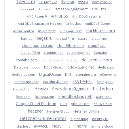
1dedic.ru
4vps.su
1С-Битрикс
9950X
adminvps.ru
amazon-дайджест
aeza.net
Amazon
AMD EPYC
Anti DDoS
AMD Ryzen 9
Anti DDoS защита
antiddos
Anti DDoS защита в Москве
AntiDDoS Game
backblaze.com
asuka.host
astracloud.ru
aurologic.com
beget.ru
bitrix24.ru
clo.ru
backup
cloud vps
cloud.google.com
cloud4box.com
cloud4y.ru
CloudLITE.ru
cloudns.net
colobridge.net
Contabo
datacenter.com
contabo.com
coopertino.ru
cPanel
ddos-guard.net
DataLine
ddos
DDoS-Guard
dedicated
DigitalOcean
dediserve.com
DNS
elenahost.ru
eServer.ru
eurohoster.org
FASTPANEL
eternalhost.net
firstbyte.ru
firstvds.ru
firstvds-дайджест
firstvds
firstdedic.ru
Friendhosting.net
fornex.com
gandi.net
fleio.com
Google Cloud Platform
gthost.com
GPU
h3llo.cloud
hetzner
Hetzner Online
Hetzner Cloud
Hetzner Online GmbH
hip.hosting
hostkey.ru
ihc.ru
ihor.ru
hshp.host
i9-9900k
ihor
immers.cloud