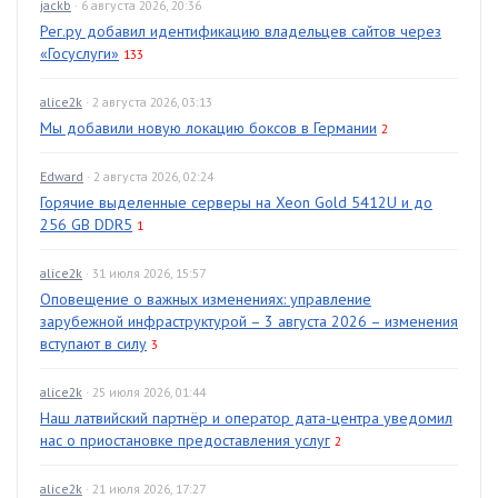
jackb
· 6 августа 2026, 20:36
Рег.ру добавил идентификацию владельцев сайтов через
«Госуслуги»
133
alice2k
· 2 августа 2026, 03:13
Мы добавили новую локацию боксов в Германии
2
Edward
· 2 августа 2026, 02:24
Горячие выделенные серверы на Xeon Gold 5412U и до
256 GB DDR5
1
alice2k
· 31 июля 2026, 15:57
Оповещение о важных изменениях: управление
зарубежной инфраструктурой – 3 августа 2026 – изменения
вступают в силу
3
alice2k
· 25 июля 2026, 01:44
Наш латвийский партнёр и оператор дата-центра уведомил
нас о приостановке предоставления услуг
2
alice2k
· 21 июля 2026, 17:27