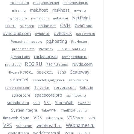
mcs.mail.ru
megahoster.net
minehosting.ru
msk.host
mskhost
miran.ru
mws.ru
NetPoint
myhosti.pro
name.com
nebius.ai
OVH
nic.ru
online.net
OvhCloud
nLighten
ovhcloud.com
ovhdc-us
ovhdc-uk
park-web.ru
pq.hosting
Ponaehali.moscow
ProHoster
prohoster.info
Proxmox
Public Cloud OVH
rackstore.ru
Qrator Labs
ramageddon.ru
REG.RU
ruvds.com
reg.cloud
REG.RU cloud
Scaleway
Ryzen 9 7950x
SBG-2021
SBG3
selectel
selectel-дайджест
serv-tech.ru
servers.com
servercore.com
Serverius
Solus.io
spacecore.pro
spacecore
sprintbox.ru
sprinthost.ru
SSL
StormWall
SSD
sweb.ru
SystemIntegra
TakeWYN
TheIDEAHosting
VDS
timeweb.cloud
VDSina.ru
vdscom.ru
VPN
VPS
Webnames.ru
webhost1.ru
vultr.com
worldstream.nl
worldstream
x5x.ru
XPE.SU