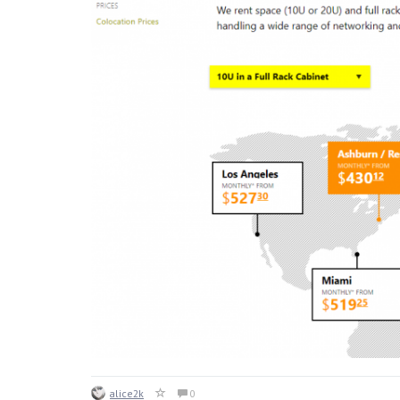
alice2k
0