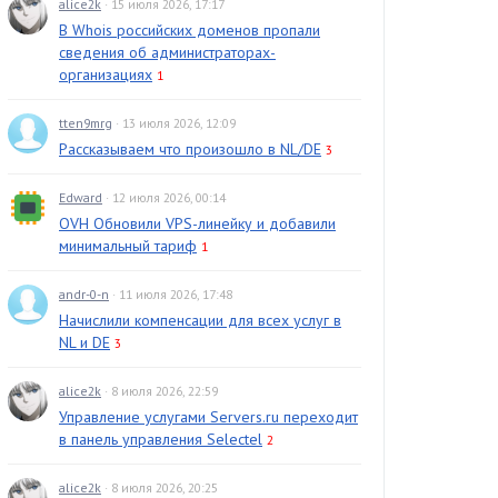
alice2k
· 15 июля 2026, 17:17
В Whois российских доменов пропали
сведения об администраторах-
организациях
1
tten9mrg
· 13 июля 2026, 12:09
Рассказываем что произошло в NL/DE
3
Edward
· 12 июля 2026, 00:14
OVH Обновили VPS-линейку и добавили
минимальный тариф
1
andr-0-n
· 11 июля 2026, 17:48
Начислили компенсации для всех услуг в
NL и DE
3
alice2k
· 8 июля 2026, 22:59
Управление услугами Servers.ru переходит
в панель управления Selectel
2
alice2k
· 8 июля 2026, 20:25