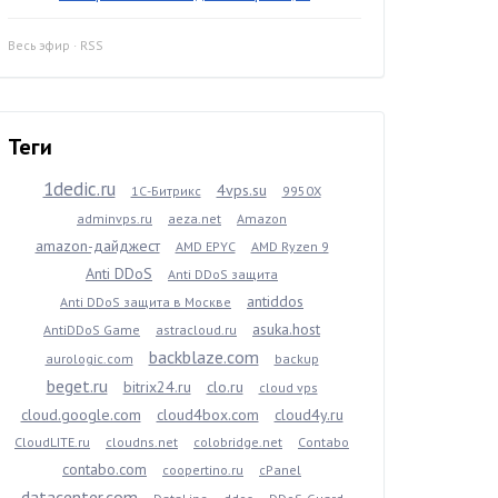
Весь эфир
·
RSS
Теги
1dedic.ru
4vps.su
1С-Битрикс
9950X
adminvps.ru
aeza.net
Amazon
amazon-дайджест
AMD EPYC
AMD Ryzen 9
Anti DDoS
Anti DDoS защита
antiddos
Anti DDoS защита в Москве
asuka.host
AntiDDoS Game
astracloud.ru
backblaze.com
aurologic.com
backup
beget.ru
bitrix24.ru
clo.ru
cloud vps
cloud.google.com
cloud4box.com
cloud4y.ru
CloudLITE.ru
cloudns.net
colobridge.net
Contabo
contabo.com
coopertino.ru
cPanel
datacenter.com