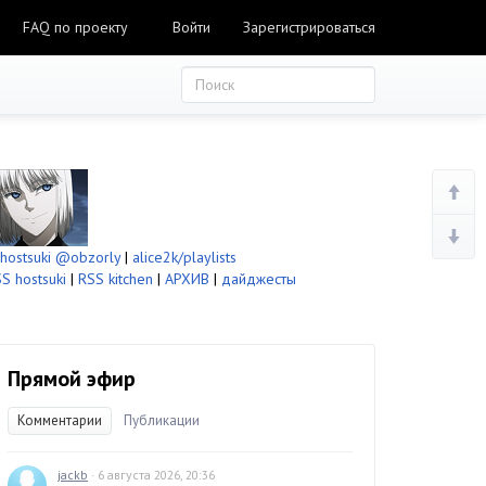
FAQ по проекту
Войти
Зарегистрироваться
ostsuki
@obzorly
|
alice2k/playlists
S hostsuki
|
RSS kitchen
|
АРХИВ
|
дайджесты
Прямой эфир
Комментарии
Публикации
jackb
· 6 августа 2026, 20:36