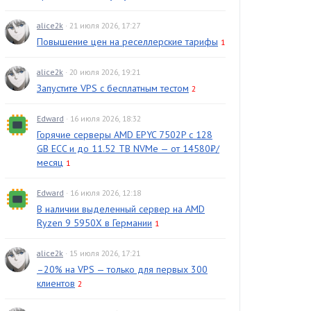
alice2k
· 21 июля 2026, 17:27
Повышение цен на реселлерские тарифы
1
alice2k
· 20 июля 2026, 19:21
Запустите VPS с бесплатным тестом
2
Edward
· 16 июля 2026, 18:32
Горячие серверы AMD EPYC 7502P с 128
GB ECC и до 11.52 TB NVMe — от 14580₽/
месяц
1
Edward
· 16 июля 2026, 12:18
В наличии выделенный сервер на AMD
Ryzen 9 5950X в Германии
1
alice2k
· 15 июля 2026, 17:21
–20% на VPS — только для первых 300
клиентов
2