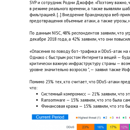
SVP и сотрудник Родни Джоффе. «Поэтому важно, 
в режиме реального времени, а также выявляли шаб
фильтрацией. [..] Внедрение брандмауэра веб-пр
предотвращения объемные атаки, а также угрозы, 
По данным NISC, 48% респондентов заявили, что уг
декабре 2018 года, а 42% заявили, что они повыси
«Опасения по поводу бот-трафика и DDoS-атак на 
Однако с быстрым ростом Интернета вещей — будь 
критически важную инфраструктуру страны — возм
уровне значительно возросло ", — заявил также Ио
Помимо 23% тех, кто считает, что DDoS-атаки пред
что:
Системный компромисс — 21% заявили, что эт
Ransomware — 15% заявили, что это была сам
Финансовая кража — 15% заявили, что это бы