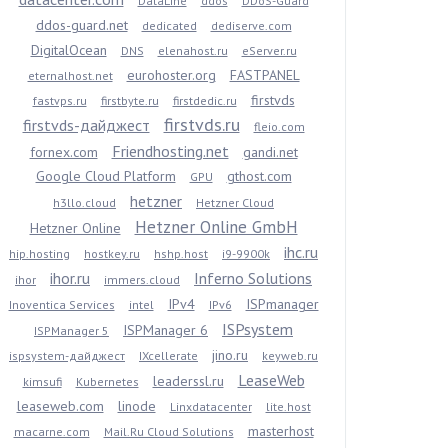
DataLine
ddos
DDoS-Guard
ddos-guard.net
dedicated
dediserve.com
DigitalOcean
DNS
elenahost.ru
eServer.ru
eurohoster.org
FASTPANEL
eternalhost.net
firstvds
fastvps.ru
firstbyte.ru
firstdedic.ru
firstvds.ru
firstvds-дайджест
fleio.com
Friendhosting.net
fornex.com
gandi.net
Google Cloud Platform
gthost.com
GPU
hetzner
h3llo.cloud
Hetzner Cloud
Hetzner Online GmbH
Hetzner Online
ihc.ru
hip.hosting
hostkey.ru
hshp.host
i9-9900k
ihor.ru
Inferno Solutions
ihor
immers.cloud
IPv4
ISPmanager
Inoventica Services
intel
IPv6
ISPsystem
ISPManager 6
ISPManager 5
jino.ru
ispsystem-дайджест
IXcellerate
keyweb.ru
LeaseWeb
leaderssl.ru
kimsufi
Kubernetes
leaseweb.com
linode
Linxdatacenter
lite.host
masterhost
macarne.com
Mail.Ru Cloud Solutions