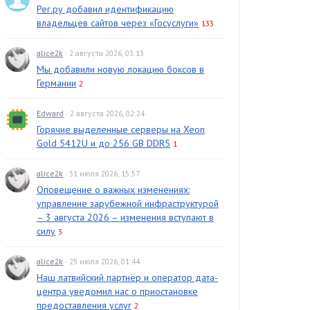
Рег.ру добавил идентификацию
владельцев сайтов через «Госуслуги»
133
alice2k
· 2 августа 2026, 03:13
Мы добавили новую локацию боксов в
Германии
2
Edward
· 2 августа 2026, 02:24
Горячие выделенные серверы на Xeon
Gold 5412U и до 256 GB DDR5
1
alice2k
· 31 июля 2026, 15:57
Оповещение о важных изменениях:
управление зарубежной инфраструктурой
– 3 августа 2026 – изменения вступают в
силу
3
alice2k
· 25 июля 2026, 01:44
Наш латвийский партнёр и оператор дата-
центра уведомил нас о приостановке
предоставления услуг
2