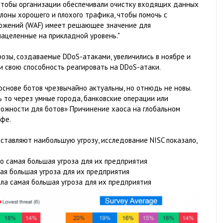
чтобы организации обеспечивали очистку входящих данных
лоны хорошего и плохого трафика, чтобы помочь с
иложений (WAF) имеет решающее значение для
нацеленные на прикладной уровень."
розы, создаваемые DDoS-атаками, увеличились в ноябре и
ли свою способность реагировать на DDoS-атаки.
основе ботов чрезвычайно актуальны, но отнюдь не новы.
то через умные города, банковские операции или
ожности для ботов» Причинение хаоса на глобальном
ффе.
ставляют наибольшую угрозу, исследование NISC показало,
о самая большая угроза для их предприятия
ая большая угроза для их предприятия
ла самая большая угроза для их предприятия