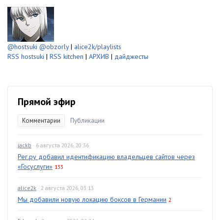
@hostsuki
@obzorly
|
alice2k/playlists
RSS hostsuki
|
RSS kitchen
|
АРХИВ
|
дайджесты
Прямой эфир
Комментарии
Публикации
jackb
· 6 августа 2026, 20:36
Рег.ру добавил идентификацию владельцев сайтов через
«Госуслуги»
133
alice2k
· 2 августа 2026, 03:13
Мы добавили новую локацию боксов в Германии
2