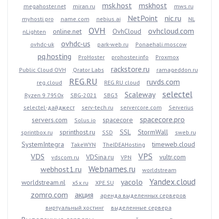
msk.host
mskhost
megahoster.net
miran.ru
mws.ru
NetPoint
nic.ru
myhosti.pro
name.com
nebius.ai
NL
OVH
ovhcloud.com
online.net
OvhCloud
nLighten
ovhdc-us
ovhdc-uk
park-web.ru
Ponaehali.moscow
pq.hosting
ProHoster
prohoster.info
Proxmox
rackstore.ru
Public Cloud OVH
Qrator Labs
ramageddon.ru
REG.RU
ruvds.com
reg.cloud
REG.RU cloud
selectel
Scaleway
Ryzen 9 7950x
SBG-2021
SBG3
selectel-дайджест
serv-tech.ru
servercore.com
Serverius
spacecore.pro
servers.com
spacecore
Solus.io
sprinthost.ru
SSL
StormWall
sprintbox.ru
SSD
sweb.ru
SystemIntegra
timeweb.cloud
TakeWYN
TheIDEAHosting
VPS
VDS
VDSina.ru
vultr.com
vdscom.ru
VPN
Webnames.ru
webhost1.ru
worldstream
Yandex.cloud
yacolo
worldstream.nl
x5x.ru
XPE.SU
zomro.com
акция
аренда выделенных серверов
виртуальный хостинг
выделенные сервера