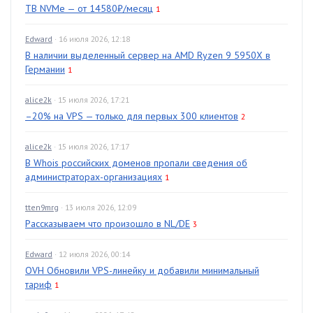
TB NVMe — от 14580₽/месяц
1
Edward
· 16 июля 2026, 12:18
В наличии выделенный сервер на AMD Ryzen 9 5950X в
Германии
1
alice2k
· 15 июля 2026, 17:21
–20% на VPS — только для первых 300 клиентов
2
alice2k
· 15 июля 2026, 17:17
В Whois российских доменов пропали сведения об
администраторах-организациях
1
tten9mrg
· 13 июля 2026, 12:09
Рассказываем что произошло в NL/DE
3
Edward
· 12 июля 2026, 00:14
OVH Обновили VPS-линейку и добавили минимальный
тариф
1