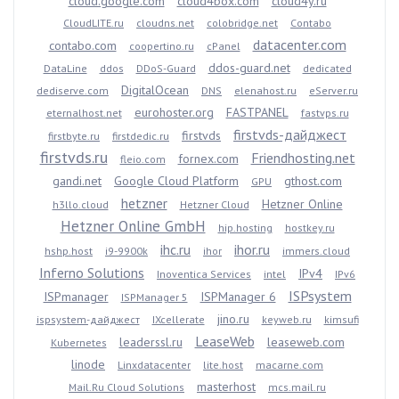
cloud.google.com
cloud4box.com
cloud4y.ru
CloudLITE.ru
cloudns.net
colobridge.net
Contabo
datacenter.com
contabo.com
coopertino.ru
cPanel
ddos-guard.net
DataLine
ddos
DDoS-Guard
dedicated
DigitalOcean
dediserve.com
DNS
elenahost.ru
eServer.ru
eurohoster.org
FASTPANEL
eternalhost.net
fastvps.ru
firstvds-дайджест
firstvds
firstbyte.ru
firstdedic.ru
firstvds.ru
Friendhosting.net
fornex.com
fleio.com
gandi.net
Google Cloud Platform
gthost.com
GPU
hetzner
Hetzner Online
h3llo.cloud
Hetzner Cloud
Hetzner Online GmbH
hip.hosting
hostkey.ru
ihc.ru
ihor.ru
hshp.host
i9-9900k
ihor
immers.cloud
Inferno Solutions
IPv4
Inoventica Services
intel
IPv6
ISPsystem
ISPmanager
ISPManager 6
ISPManager 5
jino.ru
ispsystem-дайджест
IXcellerate
keyweb.ru
kimsufi
LeaseWeb
leaderssl.ru
leaseweb.com
Kubernetes
linode
Linxdatacenter
lite.host
macarne.com
masterhost
Mail.Ru Cloud Solutions
mcs.mail.ru