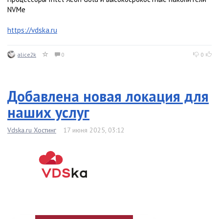
NVMe
https://vdska.ru
alice2k
0
0
Добавлена новая локация для
наших услуг
Vdska.ru Хостинг
17 июня 2025, 03:12