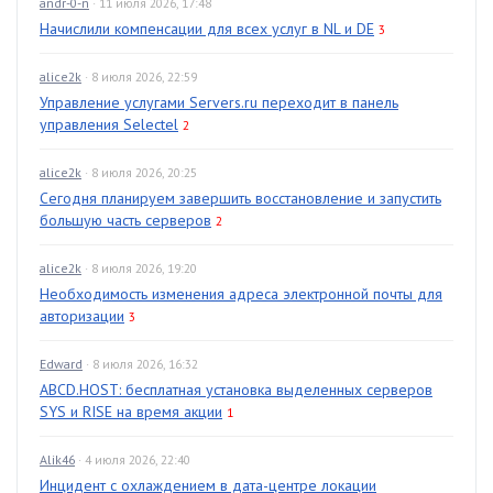
andr-0-n
· 11 июля 2026, 17:48
Начислили компенсации для всех услуг в NL и DE
3
alice2k
· 8 июля 2026, 22:59
Управление услугами Servers.ru переходит в панель
управления Selectel
2
alice2k
· 8 июля 2026, 20:25
Сегодня планируем завершить восстановление и запустить
большую часть серверов
2
alice2k
· 8 июля 2026, 19:20
Необходимость изменения адреса электронной почты для
авторизации
3
Edward
· 8 июля 2026, 16:32
ABCD.HOST: бесплатная установка выделенных серверов
SYS и RISE на время акции
1
Alik46
· 4 июля 2026, 22:40
Инцидент с охлаждением в дата-центре локации