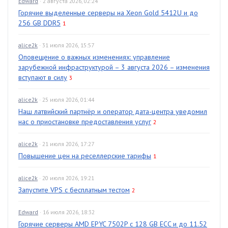
Edward
· 2 августа 2026, 02:24
Горячие выделенные серверы на Xeon Gold 5412U и до
256 GB DDR5
1
alice2k
· 31 июля 2026, 15:57
Оповещение о важных изменениях: управление
зарубежной инфраструктурой – 3 августа 2026 – изменения
вступают в силу
3
alice2k
· 25 июля 2026, 01:44
Наш латвийский партнёр и оператор дата-центра уведомил
нас о приостановке предоставления услуг
2
alice2k
· 21 июля 2026, 17:27
Повышение цен на реселлерские тарифы
1
alice2k
· 20 июля 2026, 19:21
Запустите VPS с бесплатным тестом
2
Edward
· 16 июля 2026, 18:32
Горячие серверы AMD EPYC 7502P с 128 GB ECC и до 11.52