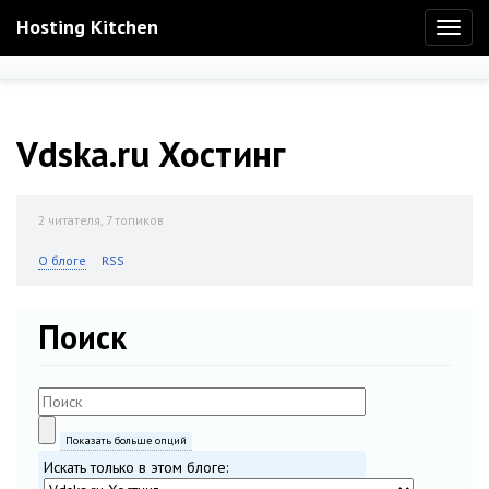
Hosting Kitchen
Toggl
naviga
Vdska.ru Хостинг
2
читателя, 7 топиков
О блоге
RSS
Поиск
Показать больше опций
Искать только в этом блоге: