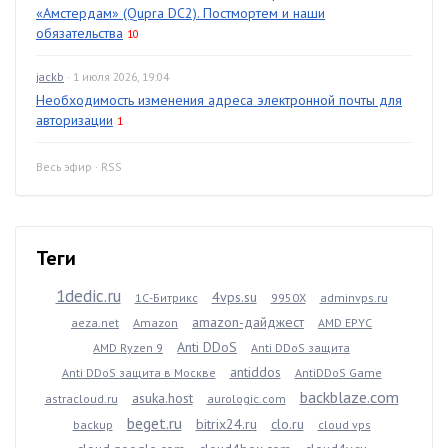
«Амстердам» (Qupra DC2). Постмортем и наши
обязательства
10
jackb
· 1 июля 2026, 19:04
Необходимость изменения адреса электронной почты для
авторизации
1
Весь эфир
·
RSS
Теги
1dedic.ru
4vps.su
1С-Битрикс
9950X
adminvps.ru
amazon-дайджест
aeza.net
Amazon
AMD EPYC
Anti DDoS
AMD Ryzen 9
Anti DDoS защита
antiddos
Anti DDoS защита в Москве
AntiDDoS Game
backblaze.com
asuka.host
astracloud.ru
aurologic.com
beget.ru
bitrix24.ru
clo.ru
backup
cloud vps