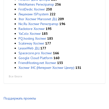
WebNames Регистратор
256
FirstDedic Хостинг
230
Лицензии ISPsystem
222
Ihor Хостинг Marosnet ДЦ
209
Nic.Ru Хостинг Регистратор
196
Rackstore Хостинг
195
YaColo Хостинг
185
PQ.hosting Хостинг
183
Scaleway Хостинг
177
LeaseWeb ДЦ
177
Spacecore.pro Хостинг
166
Google Cloud Platform
160
FriendHosting.net Хостинг
153
Хостинг IHC (Интернет Хостинг Центр)
151
Все блоги
Поддержать проекты