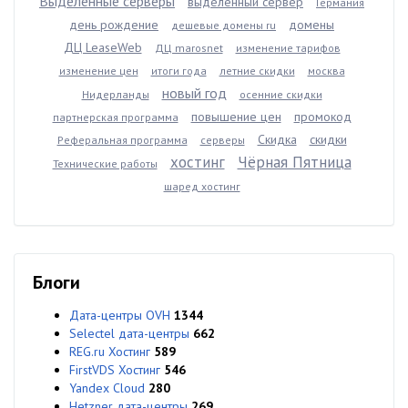
Выделенные серверы
выделенный сервер
Германия
день рождение
домены
дешевые домены ru
ДЦ LeaseWeb
ДЦ marosnet
изменение тарифов
изменение цен
итоги года
летние скидки
москва
новый год
Нидерланды
осенние скидки
повышение цен
промокод
партнерская программа
Скидка
скидки
Реферальная программа
серверы
хостинг
Чёрная Пятница
Технические работы
шаред хостинг
Блоги
Дата-центры OVH
1344
Selectel дата-центры
662
REG.ru Хостинг
589
FirstVDS Хостинг
546
Yandex Cloud
280
Hetzner дата-центры
269