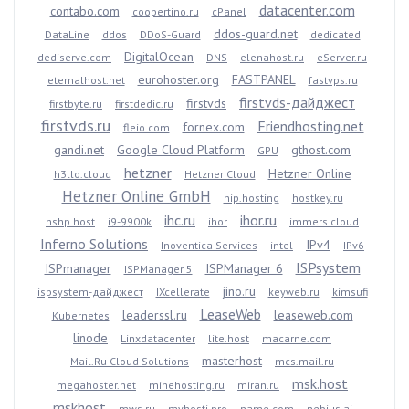
datacenter.com
contabo.com
coopertino.ru
cPanel
ddos-guard.net
DataLine
ddos
DDoS-Guard
dedicated
DigitalOcean
dediserve.com
DNS
elenahost.ru
eServer.ru
eurohoster.org
FASTPANEL
eternalhost.net
fastvps.ru
firstvds-дайджест
firstvds
firstbyte.ru
firstdedic.ru
firstvds.ru
Friendhosting.net
fornex.com
fleio.com
gandi.net
Google Cloud Platform
gthost.com
GPU
hetzner
Hetzner Online
h3llo.cloud
Hetzner Cloud
Hetzner Online GmbH
hip.hosting
hostkey.ru
ihc.ru
ihor.ru
hshp.host
i9-9900k
ihor
immers.cloud
Inferno Solutions
IPv4
Inoventica Services
intel
IPv6
ISPsystem
ISPmanager
ISPManager 6
ISPManager 5
jino.ru
ispsystem-дайджест
IXcellerate
keyweb.ru
kimsufi
LeaseWeb
leaderssl.ru
leaseweb.com
Kubernetes
linode
Linxdatacenter
lite.host
macarne.com
masterhost
Mail.Ru Cloud Solutions
mcs.mail.ru
msk.host
megahoster.net
minehosting.ru
miran.ru
mskhost
mws.ru
myhosti.pro
name.com
nebius.ai