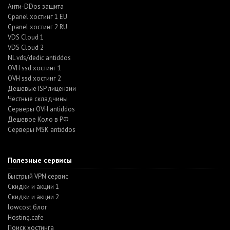
Анти-DDos защита
Cpanel хостинг 1 EU
Cpanel хостинг 2 RU
VDS Cloud 1
VDS Cloud 2
NL vds/dedic antiddos
OVH ssd хостинг 1
OVH ssd хостинг 2
Дешевые ISP лицензии
Честные складчины
Серверы OVH antiddos
Дешевое Коло в РФ
Серверы MSK antiddos
Полезные сервисы
Быстрый VPN сервис
Скидки и акции 1
Скидки и акции 2
lowcost блог
Hosting.cafe
Поиск хостинга