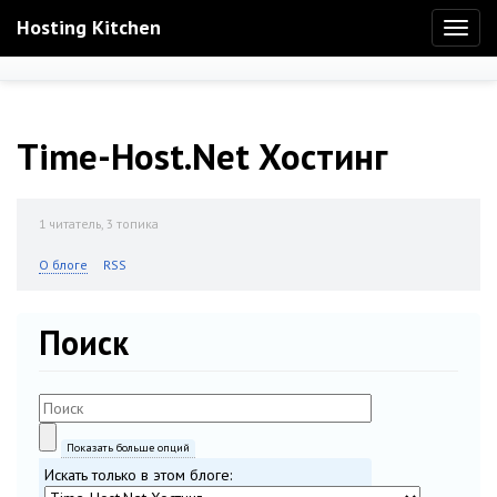
Hosting Kitchen
Toggl
naviga
Time-Host.Net Хостинг
1
читатель, 3 топика
О блоге
RSS
Поиск
Показать больше опций
Искать только в этом блоге: