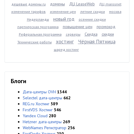
домены
ДЦ LeaseWeb
дешевые домены ru
ДЦ marosnet
изменение тарифов
изменение цен
летние скидки
москва
новый год
Нидерланды
осенние скидки
повышение цен
промокод
партнерская программа
Скидка
скидки
Реферальная программа
серверы
хостинг
Чёрная Пятница
Технические работы
шаред хостинг
Блоги
Дата-центры OVH
1344
Selectel дата-центры
662
REG.ru Хостинг
589
FirstVDS Хостинг
546
Yandex Cloud
280
Hetzner дата-центры
269
WebNames Регистратор
256
FirstDedic Хостинг
230