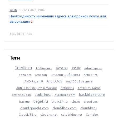
jackb
· 1 июля 2026, 19:04
Необходимость изменения адреса электронной почты для
авторизации
1
Весь эфир
·
RSS
Теги
1dedic.ru
4vps.su
1С-Битрикс
9950X
adminvps.ru
amazon-дайджест
aeza.net
Amazon
AMD EPYC
Anti DDoS
AMD Ryzen 9
Anti DDoS защита
antiddos
Anti DDoS защита в Москве
AntiDDoS Game
backblaze.com
asuka.host
astracloud.ru
aurologic.com
beget.ru
bitrix24.ru
clo.ru
backup
cloud vps
cloud.google.com
cloud4box.com
cloud4y.ru
CloudLITE.ru
cloudns.net
colobridge.net
Contabo