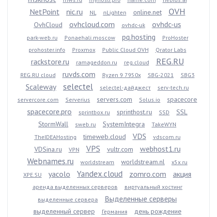
OVH
NetPoint
nic.ru
online.net
NL
nLighten
ovhcloud.com
ovhdc-us
OvhCloud
ovhdc-uk
pq.hosting
park-web.ru
Ponaehali.moscow
ProHoster
prohoster.info
Proxmox
Public Cloud OVH
Qrator Labs
REG.RU
rackstore.ru
ramageddon.ru
reg.cloud
ruvds.com
REG.RU cloud
Ryzen 9 7950x
SBG-2021
SBG3
selectel
Scaleway
selectel-дайджест
serv-tech.ru
servers.com
spacecore
servercore.com
Serverius
Solus.io
spacecore.pro
sprinthost.ru
SSL
sprintbox.ru
SSD
StormWall
SystemIntegra
sweb.ru
TakeWYN
VDS
timeweb.cloud
TheIDEAHosting
vdscom.ru
VPS
webhost1.ru
VDSina.ru
vultr.com
VPN
Webnames.ru
worldstream.nl
worldstream
x5x.ru
Yandex.cloud
yacolo
zomro.com
акция
XPE.SU
аренда выделенных серверов
виртуальный хостинг
Выделенные серверы
выделенные сервера
выделенный сервер
день рождение
Германия