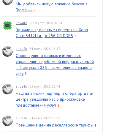
Мы добавили новую локацию боксов в
Германии
2
Edward
· 2 августа 2026, 02:24
Горячие выделенные серверы на Xeon
Gold 5412U и до 256 GB DDR5
1
alice2k
· 31 июля 2026, 15:57
Оповещение о важных изменениях:
управление зарубежной инфраструктурой
– 3 августа 2026 – изменения вступают в
силу
3
alice2k
· 25 июля 2026, 01:44
Наш латвийский партнёр и оператор дата-
центра уведомил нас о приостановке
предоставления услуг
2
alice2k
· 21 июля 2026, 17:27
Повышение цен на реселлерские тарифы
1