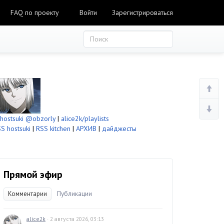
FAQ по проекту
Войти
Зарегистрироваться
ostsuki
@obzorly
|
alice2k/playlists
S hostsuki
|
RSS kitchen
|
АРХИВ
|
дайджесты
Прямой эфир
Комментарии
Публикации
alice2k
· 2 августа 2026, 03:13