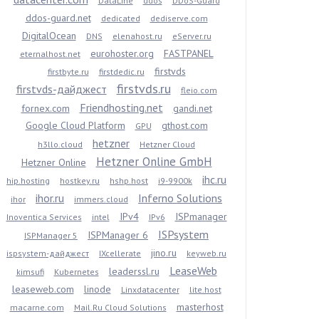
DataLine
ddos
DDoS-Guard
ddos-guard.net
dedicated
dediserve.com
DigitalOcean
DNS
elenahost.ru
eServer.ru
eurohoster.org
FASTPANEL
eternalhost.net
firstvds
firstbyte.ru
firstdedic.ru
firstvds.ru
firstvds-дайджест
fleio.com
Friendhosting.net
fornex.com
gandi.net
Google Cloud Platform
gthost.com
GPU
hetzner
h3llo.cloud
Hetzner Cloud
Hetzner Online GmbH
Hetzner Online
ihc.ru
hip.hosting
hostkey.ru
hshp.host
i9-9900k
ihor.ru
Inferno Solutions
ihor
immers.cloud
IPv4
ISPmanager
Inoventica Services
intel
IPv6
ISPsystem
ISPManager 6
ISPManager 5
jino.ru
ispsystem-дайджест
IXcellerate
keyweb.ru
LeaseWeb
leaderssl.ru
kimsufi
Kubernetes
leaseweb.com
linode
Linxdatacenter
lite.host
masterhost
macarne.com
Mail.Ru Cloud Solutions