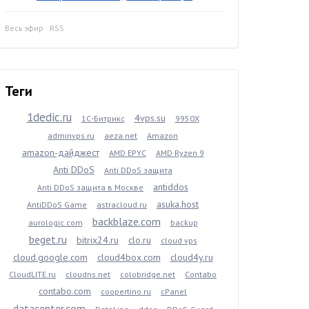
Весь эфир
·
RSS
Теги
1dedic.ru
4vps.su
1С-Битрикс
9950X
adminvps.ru
aeza.net
Amazon
amazon-дайджест
AMD EPYC
AMD Ryzen 9
Anti DDoS
Anti DDoS защита
antiddos
Anti DDoS защита в Москве
asuka.host
AntiDDoS Game
astracloud.ru
backblaze.com
aurologic.com
backup
beget.ru
bitrix24.ru
clo.ru
cloud vps
cloud.google.com
cloud4box.com
cloud4y.ru
CloudLITE.ru
cloudns.net
colobridge.net
Contabo
contabo.com
coopertino.ru
cPanel
datacenter.com