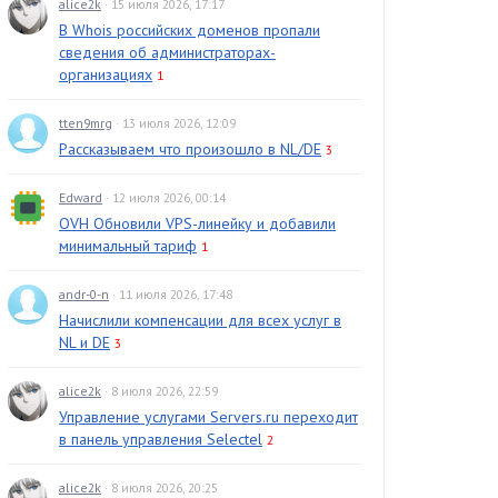
alice2k
· 15 июля 2026, 17:17
В Whois российских доменов пропали
сведения об администраторах-
организациях
1
tten9mrg
· 13 июля 2026, 12:09
Рассказываем что произошло в NL/DE
3
Edward
· 12 июля 2026, 00:14
OVH Обновили VPS-линейку и добавили
минимальный тариф
1
andr-0-n
· 11 июля 2026, 17:48
Начислили компенсации для всех услуг в
NL и DE
3
alice2k
· 8 июля 2026, 22:59
Управление услугами Servers.ru переходит
в панель управления Selectel
2
alice2k
· 8 июля 2026, 20:25