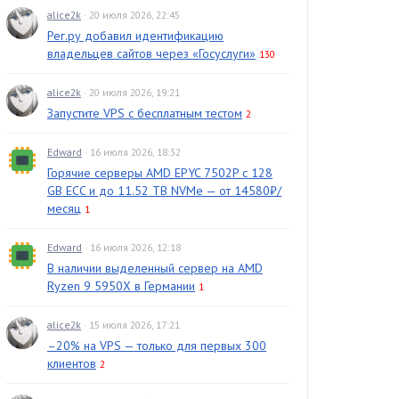
alice2k
· 20 июля 2026, 22:45
Рег.ру добавил идентификацию
владельцев сайтов через «Госуслуги»
130
alice2k
· 20 июля 2026, 19:21
Запустите VPS с бесплатным тестом
2
Edward
· 16 июля 2026, 18:32
Горячие серверы AMD EPYC 7502P с 128
GB ECC и до 11.52 TB NVMe — от 14580₽/
месяц
1
Edward
· 16 июля 2026, 12:18
В наличии выделенный сервер на AMD
Ryzen 9 5950X в Германии
1
alice2k
· 15 июля 2026, 17:21
–20% на VPS — только для первых 300
клиентов
2