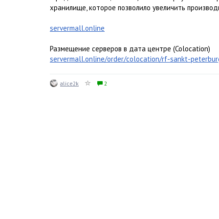
хранилище, которое позволило увеличить производ
servermall.online
Размещение серверов в дата центре (Colocation)
servermall.online/order/colocation/rf-sankt-peterbur
alice2k
2