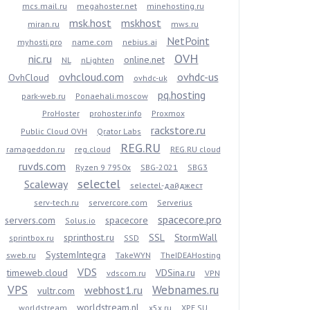
mcs.mail.ru
megahoster.net
minehosting.ru
msk.host
mskhost
miran.ru
mws.ru
NetPoint
myhosti.pro
name.com
nebius.ai
OVH
nic.ru
online.net
NL
nLighten
ovhcloud.com
ovhdc-us
OvhCloud
ovhdc-uk
pq.hosting
park-web.ru
Ponaehali.moscow
ProHoster
prohoster.info
Proxmox
rackstore.ru
Public Cloud OVH
Qrator Labs
REG.RU
ramageddon.ru
reg.cloud
REG.RU cloud
ruvds.com
Ryzen 9 7950x
SBG-2021
SBG3
selectel
Scaleway
selectel-дайджест
serv-tech.ru
servercore.com
Serverius
spacecore.pro
servers.com
spacecore
Solus.io
sprinthost.ru
SSL
StormWall
sprintbox.ru
SSD
SystemIntegra
sweb.ru
TakeWYN
TheIDEAHosting
VDS
timeweb.cloud
VDSina.ru
vdscom.ru
VPN
VPS
Webnames.ru
webhost1.ru
vultr.com
worldstream.nl
worldstream
x5x.ru
XPE.SU