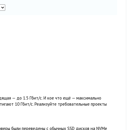
дящая — до 1.5 Гбит/c. И кое что ещё — максимально
стигают 10 Гбит/c. Реализуйте требовательные проекты
ерверы были переведены с обычных SSD дисков на NVMe