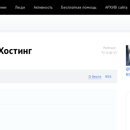
ании
Люди
Активность
Бесплатная помощь
АРХИВ сайта
 Хостинг
Рейтинг
0.00
@h
RS
О блоге
RSS