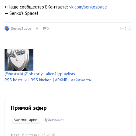
• Наше сообщество ВКонтакте:
vk.com/senkospace
— Senko's Space!
SenkoSpace
0
0
@hostsuki
@obzorly
|
alice2k/playlists
RSS hostsuki
|
RSS kitchen
|
АРХИВ
|
дайджесты
Прямой эфир
Комментарии
Публикации
jackb
· 6 августа 2026, 20:36