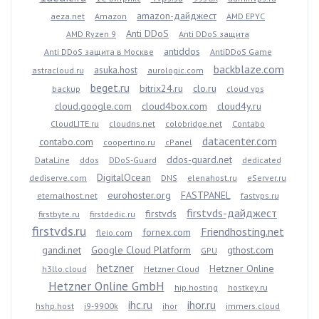
amazon-дайджест
aeza.net
Amazon
AMD EPYC
Anti DDoS
AMD Ryzen 9
Anti DDoS защита
antiddos
Anti DDoS защита в Москве
AntiDDoS Game
backblaze.com
asuka.host
astracloud.ru
aurologic.com
beget.ru
bitrix24.ru
clo.ru
backup
cloud vps
cloud.google.com
cloud4box.com
cloud4y.ru
CloudLITE.ru
cloudns.net
colobridge.net
Contabo
datacenter.com
contabo.com
coopertino.ru
cPanel
ddos-guard.net
DataLine
ddos
DDoS-Guard
dedicated
DigitalOcean
dediserve.com
DNS
elenahost.ru
eServer.ru
eurohoster.org
FASTPANEL
eternalhost.net
fastvps.ru
firstvds-дайджест
firstvds
firstbyte.ru
firstdedic.ru
firstvds.ru
Friendhosting.net
fornex.com
fleio.com
gandi.net
Google Cloud Platform
gthost.com
GPU
hetzner
Hetzner Online
h3llo.cloud
Hetzner Cloud
Hetzner Online GmbH
hip.hosting
hostkey.ru
ihc.ru
ihor.ru
hshp.host
i9-9900k
ihor
immers.cloud