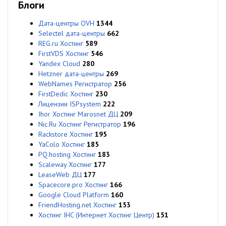
Блоги
Дата-центры OVH
1344
Selectel дата-центры
662
REG.ru Хостинг
589
FirstVDS Хостинг
546
Yandex Cloud
280
Hetzner дата-центры
269
WebNames Регистратор
256
FirstDedic Хостинг
230
Лицензии ISPsystem
222
Ihor Хостинг Marosnet ДЦ
209
Nic.Ru Хостинг Регистратор
196
Rackstore Хостинг
195
YaColo Хостинг
185
PQ.hosting Хостинг
183
Scaleway Хостинг
177
LeaseWeb ДЦ
177
Spacecore.pro Хостинг
166
Google Cloud Platform
160
FriendHosting.net Хостинг
153
Хостинг IHC (Интернет Хостинг Центр)
151