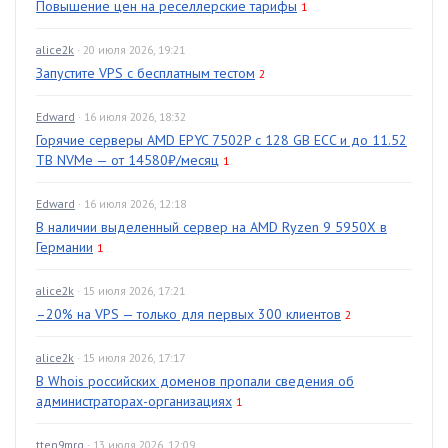
Повышение цен на реселлерские тарифы
1
alice2k
· 20 июля 2026, 19:21
Запустите VPS с бесплатным тестом
2
Edward
· 16 июля 2026, 18:32
Горячие серверы AMD EPYC 7502P с 128 GB ECC и до 11.52
TB NVMe — от 14580₽/месяц
1
Edward
· 16 июля 2026, 12:18
В наличии выделенный сервер на AMD Ryzen 9 5950X в
Германии
1
alice2k
· 15 июля 2026, 17:21
–20% на VPS — только для первых 300 клиентов
2
alice2k
· 15 июля 2026, 17:17
В Whois российских доменов пропали сведения об
администраторах-организациях
1
tten9mrg
· 13 июля 2026, 12:09