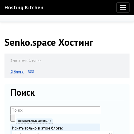
Hosting Kitchen
Toggl
naviga
Senko.space Хостинг
3
читателя, 1 топик
О блоге
RSS
Поиск
Показать больше опций
Искать только в этом блоге: