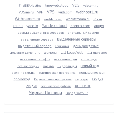
VDS
timeweb.cloud
TheIDEAHosting
vdscom.ru
VPS
webhost1.ru
VDSina.ru
vultr.com
VPN
Webnames.ru
worldstream.nl
worldstream
x5x.ru
Yandex.cloud
yacolo
zomro.com
акция
XPE.SU
аренда выделенных серверов
виртуальный хостинг
Выделенные серверы
выделенные сервера
выделенный сервер
день рождение
Германия
домены
ДЦ LeaseWeb
дешевые домены ru
ДЦ marosnet
изменение тарифов
изменение цен
итоги года
новый год
летние скидки
москва
Нидерланды
повышение цен
осенние скидки
партнерская программа
промокод
Скидка
Реферальная программа
серверы
хостинг
скидки
Технические работы
Чёрная Пятница
шаред хостинг