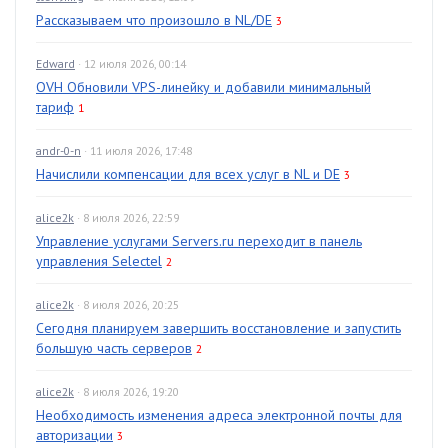
Рассказываем что произошло в NL/DE
3
Edward
· 12 июля 2026, 00:14
OVH Обновили VPS-линейку и добавили минимальный
тариф
1
andr-0-n
· 11 июля 2026, 17:48
Начислили компенсации для всех услуг в NL и DE
3
alice2k
· 8 июля 2026, 22:59
Управление услугами Servers.ru переходит в панель
управления Selectel
2
alice2k
· 8 июля 2026, 20:25
Сегодня планируем завершить восстановление и запустить
большую часть серверов
2
alice2k
· 8 июля 2026, 19:20
Необходимость изменения адреса электронной почты для
авторизации
3