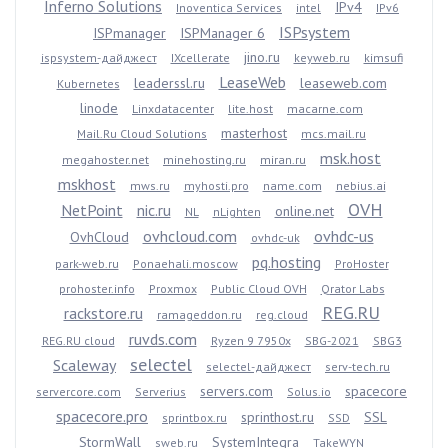
Inferno Solutions
IPv4
Inoventica Services
intel
IPv6
ISPsystem
ISPmanager
ISPManager 6
jino.ru
ispsystem-дайджест
IXcellerate
keyweb.ru
kimsufi
LeaseWeb
leaderssl.ru
leaseweb.com
Kubernetes
linode
Linxdatacenter
lite.host
macarne.com
masterhost
Mail.Ru Cloud Solutions
mcs.mail.ru
msk.host
megahoster.net
minehosting.ru
miran.ru
mskhost
mws.ru
myhosti.pro
name.com
nebius.ai
OVH
NetPoint
nic.ru
online.net
NL
nLighten
ovhcloud.com
ovhdc-us
OvhCloud
ovhdc-uk
pq.hosting
park-web.ru
Ponaehali.moscow
ProHoster
prohoster.info
Proxmox
Public Cloud OVH
Qrator Labs
REG.RU
rackstore.ru
ramageddon.ru
reg.cloud
ruvds.com
REG.RU cloud
Ryzen 9 7950x
SBG-2021
SBG3
selectel
Scaleway
selectel-дайджест
serv-tech.ru
servers.com
spacecore
servercore.com
Serverius
Solus.io
spacecore.pro
sprinthost.ru
SSL
sprintbox.ru
SSD
StormWall
SystemIntegra
sweb.ru
TakeWYN