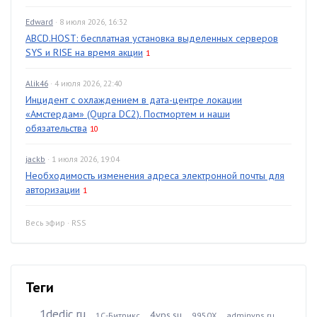
Edward
· 8 июля 2026, 16:32
ABCD.HOST: бесплатная установка выделенных серверов
SYS и RISE на время акции
1
Alik46
· 4 июля 2026, 22:40
Инцидент с охлаждением в дата-центре локации
«Амстердам» (Qupra DC2). Постмортем и наши
обязательства
10
jackb
· 1 июля 2026, 19:04
Необходимость изменения адреса электронной почты для
авторизации
1
Весь эфир
·
RSS
Теги
1dedic.ru
4vps.su
1С-Битрикс
9950X
adminvps.ru