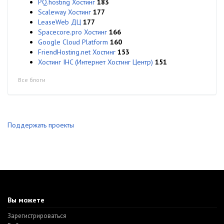
PQ.hosting Хостинг
183
Scaleway Хостинг
177
LeaseWeb ДЦ
177
Spacecore.pro Хостинг
166
Google Cloud Platform
160
FriendHosting.net Хостинг
153
Хостинг IHC (Интернет Хостинг Центр)
151
Все блоги
Поддержать проекты
Вы можете
Зарегистрироваться