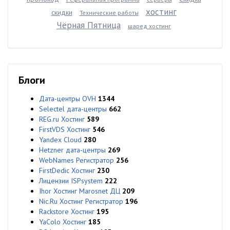
хостинг
скидки
Технические работы
Чёрная Пятница
шаред хостинг
Блоги
Дата-центры OVH
1344
Selectel дата-центры
662
REG.ru Хостинг
589
FirstVDS Хостинг
546
Yandex Cloud
280
Hetzner дата-центры
269
WebNames Регистратор
256
FirstDedic Хостинг
230
Лицензии ISPsystem
222
Ihor Хостинг Marosnet ДЦ
209
Nic.Ru Хостинг Регистратор
196
Rackstore Хостинг
195
YaColo Хостинг
185