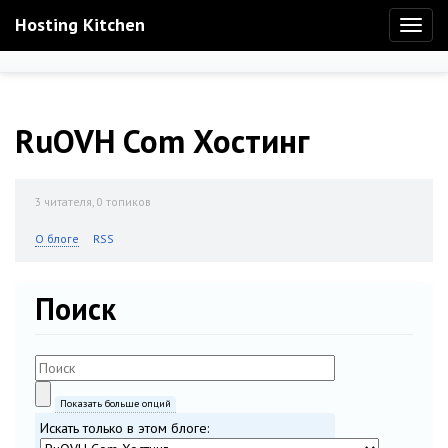
Hosting Kitchen
Toggl
naviga
RuOVH Com Хостинг
3
читателя, 0 топиков
О блоге
RSS
Поиск
Показать больше опций
Искать только в этом блоге: