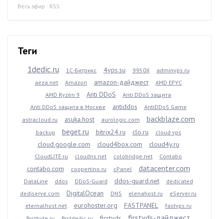
Весь эфир
·
RSS
Теги
1dedic.ru
4vps.su
1С-Битрикс
9950X
adminvps.ru
amazon-дайджест
aeza.net
Amazon
AMD EPYC
Anti DDoS
AMD Ryzen 9
Anti DDoS защита
antiddos
Anti DDoS защита в Москве
AntiDDoS Game
backblaze.com
asuka.host
astracloud.ru
aurologic.com
beget.ru
bitrix24.ru
clo.ru
backup
cloud vps
cloud.google.com
cloud4box.com
cloud4y.ru
CloudLITE.ru
cloudns.net
colobridge.net
Contabo
datacenter.com
contabo.com
coopertino.ru
cPanel
ddos-guard.net
DataLine
ddos
DDoS-Guard
dedicated
DigitalOcean
dediserve.com
DNS
elenahost.ru
eServer.ru
eurohoster.org
FASTPANEL
eternalhost.net
fastvps.ru
firstvds-дайджест
firstvds
firstbyte.ru
firstdedic.ru