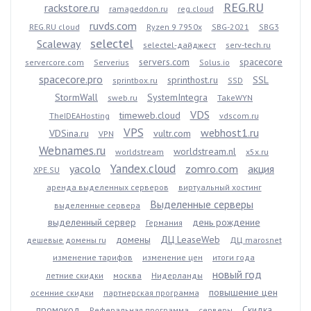
REG.RU
rackstore.ru
ramageddon.ru
reg.cloud
ruvds.com
REG.RU cloud
Ryzen 9 7950x
SBG-2021
SBG3
selectel
Scaleway
selectel-дайджест
serv-tech.ru
servers.com
spacecore
servercore.com
Serverius
Solus.io
spacecore.pro
sprinthost.ru
SSL
sprintbox.ru
SSD
StormWall
SystemIntegra
sweb.ru
TakeWYN
VDS
timeweb.cloud
TheIDEAHosting
vdscom.ru
VPS
webhost1.ru
VDSina.ru
vultr.com
VPN
Webnames.ru
worldstream.nl
worldstream
x5x.ru
Yandex.cloud
yacolo
zomro.com
акция
XPE.SU
аренда выделенных серверов
виртуальный хостинг
Выделенные серверы
выделенные сервера
выделенный сервер
день рождение
Германия
домены
ДЦ LeaseWeb
дешевые домены ru
ДЦ marosnet
изменение тарифов
изменение цен
итоги года
новый год
летние скидки
москва
Нидерланды
повышение цен
осенние скидки
партнерская программа
промокод
Скидка
Реферальная программа
серверы