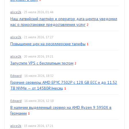
alice2k
· 25 июля 2026, 01:44
Наш латвийский партнёр и оператор дата-центра уведомил
нас о приостановке предоставления услуг
2
alice2k
· 21 июля 2026, 17:27
Повышение цен на реселлерские тарифы
1
alice2k
· 20 июля 2026, 19:21
Запустите VPS с бесплатным тестом
2
Edward
· 16 июля 2026, 18:32
Горячие серверы AMD EPYC 7502P с 128 GB ECC и до 11.52
TB NVMe — от 14580₽/месяц
1
Edward
· 16 июля 2026, 12:18
В наличии выделенный сервер на AMD Ryzen 9 5950X в
Германии
1
alice2k
· 15 июля 2026, 17:21