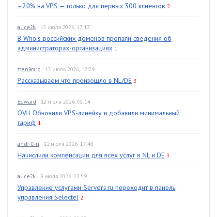
–20% на VPS — только для первых 300 клиентов
2
alice2k
· 15 июля 2026, 17:17
В Whois российских доменов пропали сведения об
администраторах-организациях
1
tten9mrg
· 13 июля 2026, 12:09
Рассказываем что произошло в NL/DE
3
Edward
· 12 июля 2026, 00:14
OVH Обновили VPS-линейку и добавили минимальный
тариф
1
andr-0-n
· 11 июля 2026, 17:48
Начислили компенсации для всех услуг в NL и DE
3
alice2k
· 8 июля 2026, 22:59
Управление услугами Servers.ru переходит в панель
управления Selectel
2