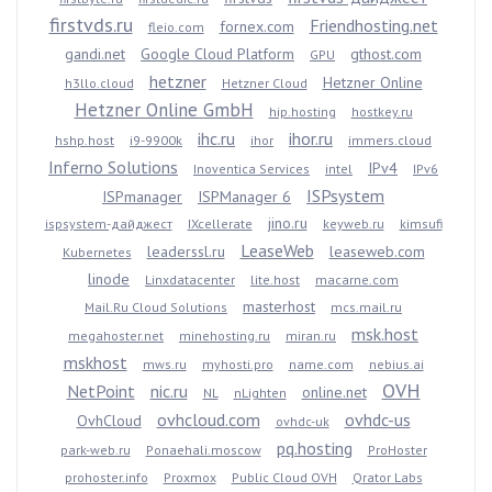
firstvds.ru
Friendhosting.net
fornex.com
fleio.com
gandi.net
Google Cloud Platform
gthost.com
GPU
hetzner
Hetzner Online
h3llo.cloud
Hetzner Cloud
Hetzner Online GmbH
hip.hosting
hostkey.ru
ihc.ru
ihor.ru
hshp.host
i9-9900k
ihor
immers.cloud
Inferno Solutions
IPv4
Inoventica Services
intel
IPv6
ISPsystem
ISPmanager
ISPManager 6
jino.ru
ispsystem-дайджест
IXcellerate
keyweb.ru
kimsufi
LeaseWeb
leaderssl.ru
leaseweb.com
Kubernetes
linode
Linxdatacenter
lite.host
macarne.com
masterhost
Mail.Ru Cloud Solutions
mcs.mail.ru
msk.host
megahoster.net
minehosting.ru
miran.ru
mskhost
mws.ru
myhosti.pro
name.com
nebius.ai
OVH
NetPoint
nic.ru
online.net
NL
nLighten
ovhcloud.com
ovhdc-us
OvhCloud
ovhdc-uk
pq.hosting
park-web.ru
Ponaehali.moscow
ProHoster
prohoster.info
Proxmox
Public Cloud OVH
Qrator Labs