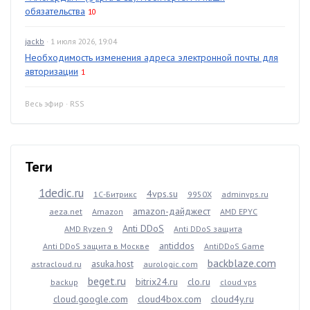
обязательства
10
jackb
· 1 июля 2026, 19:04
Необходимость изменения адреса электронной почты для
авторизации
1
Весь эфир
·
RSS
Теги
1dedic.ru
4vps.su
1С-Битрикс
9950X
adminvps.ru
amazon-дайджест
aeza.net
Amazon
AMD EPYC
Anti DDoS
AMD Ryzen 9
Anti DDoS защита
antiddos
Anti DDoS защита в Москве
AntiDDoS Game
backblaze.com
asuka.host
astracloud.ru
aurologic.com
beget.ru
bitrix24.ru
clo.ru
backup
cloud vps
cloud.google.com
cloud4box.com
cloud4y.ru