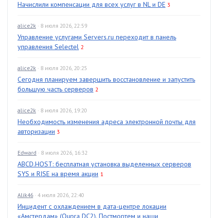
Начислили компенсации для всех услуг в NL и DE
3
alice2k
· 8 июля 2026, 22:59
Управление услугами Servers.ru переходит в панель
управления Selectel
2
alice2k
· 8 июля 2026, 20:25
Сегодня планируем завершить восстановление и запустить
большую часть серверов
2
alice2k
· 8 июля 2026, 19:20
Необходимость изменения адреса электронной почты для
авторизации
3
Edward
· 8 июля 2026, 16:32
ABCD.HOST: бесплатная установка выделенных серверов
SYS и RISE на время акции
1
Alik46
· 4 июля 2026, 22:40
Инцидент с охлаждением в дата-центре локации
«Амстердам» (Qupra DC2). Постмортем и наши