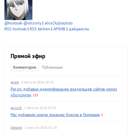
@hostsuki
@obzorly
|
alice2k/playlists
RSS hostsuki
|
RSS kitchen
|
АРХИВ
|
дайджесты
Прямой эфир
Комментарии
Публикации
jackb
· 6 августа 2026, 20:36
Рег.ру добавил идентификацию владельцев сайтов через
«Госуслуги»
133
alice2k
· 2 августа 2026, 03:13
Мы добавили новую локацию боксов в Германии
2
Edward
· 2 августа 2026, 02:24