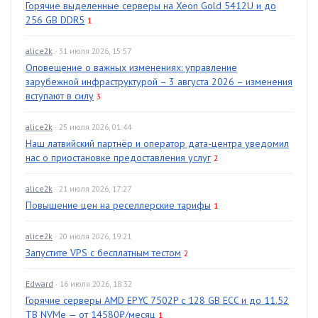
Горячие выделенные серверы на Xeon Gold 5412U и до
256 GB DDR5
1
alice2k
· 31 июля 2026, 15:57
Оповещение о важных изменениях: управление
зарубежной инфраструктурой – 3 августа 2026 – изменения
вступают в силу
3
alice2k
· 25 июля 2026, 01:44
Наш латвийский партнёр и оператор дата-центра уведомил
нас о приостановке предоставления услуг
2
alice2k
· 21 июля 2026, 17:27
Повышение цен на реселлерские тарифы
1
alice2k
· 20 июля 2026, 19:21
Запустите VPS с бесплатным тестом
2
Edward
· 16 июля 2026, 18:32
Горячие серверы AMD EPYC 7502P с 128 GB ECC и до 11.52
TB NVMe — от 14580₽/месяц
1