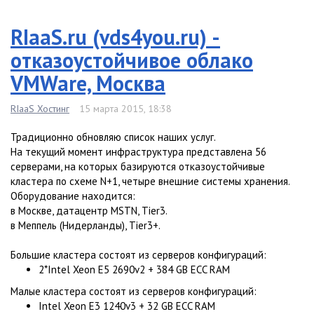
RIaaS.ru (vds4you.ru) -
отказоустойчивое облако
VMWare, Москва
RIaaS Хостинг
15 марта 2015, 18:38
Традиционно обновляю список наших услуг.
На текущий момент инфраструктура представлена 56
серверами, на которых базируются отказоустойчивые
кластера по схеме N+1, четыре внешние системы хранения.
Оборудование находится:
в Москве, датацентр MSTN, Tier3.
в Меппель (Нидерланды), Tier3+.
Большие кластера состоят из серверов конфигураций:
2*Intel Xeon E5 2690v2 + 384 GB ECC RAM
Малые кластера состоят из серверов конфигураций:
Intel Xeon E3 1240v3 + 32 GB ECC RAM