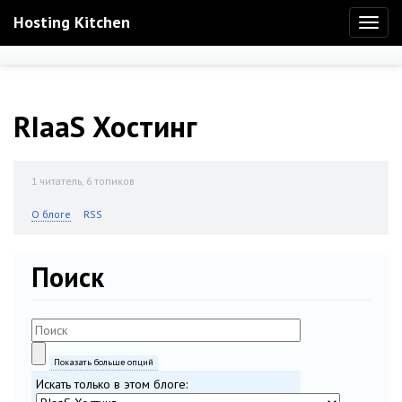
Hosting Kitchen
Toggl
naviga
RIaaS Хостинг
1
читатель, 6 топиков
О блоге
RSS
Поиск
Показать больше опций
Искать только в этом блоге: