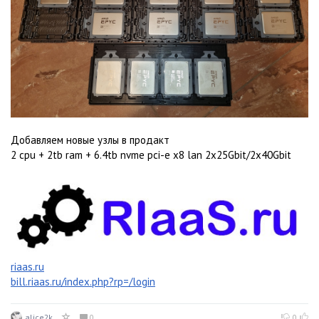
Добавляем новые узлы в продакт
2 cpu + 2tb ram + 6.4tb nvme pci-e x8 lan 2x25Gbit/2x40Gbit
riaas.ru
bill.riaas.ru/index.php?rp=/login
alice2k
0
0