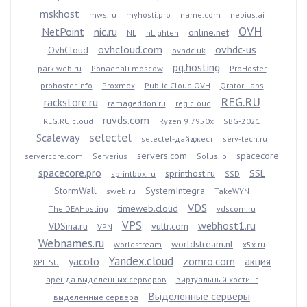
mskhost
mws.ru
myhosti.pro
name.com
nebius.ai
OVH
NetPoint
nic.ru
online.net
NL
nLighten
ovhcloud.com
ovhdc-us
OvhCloud
ovhdc-uk
pq.hosting
park-web.ru
Ponaehali.moscow
ProHoster
prohoster.info
Proxmox
Public Cloud OVH
Qrator Labs
REG.RU
rackstore.ru
ramageddon.ru
reg.cloud
ruvds.com
REG.RU cloud
Ryzen 9 7950x
SBG-2021
selectel
Scaleway
selectel-дайджест
serv-tech.ru
servers.com
spacecore
servercore.com
Serverius
Solus.io
spacecore.pro
sprinthost.ru
SSL
sprintbox.ru
SSD
StormWall
SystemIntegra
sweb.ru
TakeWYN
VDS
timeweb.cloud
TheIDEAHosting
vdscom.ru
VPS
webhost1.ru
VDSina.ru
vultr.com
VPN
Webnames.ru
worldstream.nl
worldstream
x5x.ru
Yandex.cloud
yacolo
zomro.com
акция
XPE.SU
аренда выделенных серверов
виртуальный хостинг
Выделенные серверы
выделенные сервера