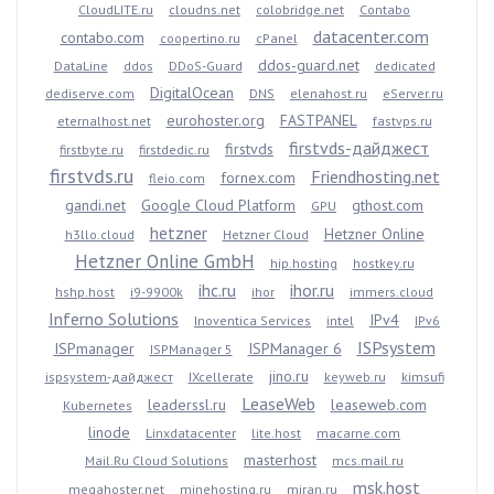
CloudLITE.ru
cloudns.net
colobridge.net
Contabo
datacenter.com
contabo.com
coopertino.ru
cPanel
ddos-guard.net
DataLine
ddos
DDoS-Guard
dedicated
DigitalOcean
dediserve.com
DNS
elenahost.ru
eServer.ru
eurohoster.org
FASTPANEL
eternalhost.net
fastvps.ru
firstvds-дайджест
firstvds
firstbyte.ru
firstdedic.ru
firstvds.ru
Friendhosting.net
fornex.com
fleio.com
gandi.net
Google Cloud Platform
gthost.com
GPU
hetzner
Hetzner Online
h3llo.cloud
Hetzner Cloud
Hetzner Online GmbH
hip.hosting
hostkey.ru
ihc.ru
ihor.ru
hshp.host
i9-9900k
ihor
immers.cloud
Inferno Solutions
IPv4
Inoventica Services
intel
IPv6
ISPsystem
ISPmanager
ISPManager 6
ISPManager 5
jino.ru
ispsystem-дайджест
IXcellerate
keyweb.ru
kimsufi
LeaseWeb
leaderssl.ru
leaseweb.com
Kubernetes
linode
Linxdatacenter
lite.host
macarne.com
masterhost
Mail.Ru Cloud Solutions
mcs.mail.ru
msk.host
megahoster.net
minehosting.ru
miran.ru