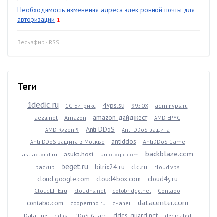
Необходимость изменения адреса электронной почты для
авторизации
1
Весь эфир
·
RSS
Теги
1dedic.ru
4vps.su
1С-Битрикс
9950X
adminvps.ru
amazon-дайджест
aeza.net
Amazon
AMD EPYC
Anti DDoS
AMD Ryzen 9
Anti DDoS защита
antiddos
Anti DDoS защита в Москве
AntiDDoS Game
backblaze.com
asuka.host
astracloud.ru
aurologic.com
beget.ru
bitrix24.ru
clo.ru
backup
cloud vps
cloud.google.com
cloud4box.com
cloud4y.ru
CloudLITE.ru
cloudns.net
colobridge.net
Contabo
datacenter.com
contabo.com
coopertino.ru
cPanel
ddos-guard.net
DataLine
ddos
DDoS-Guard
dedicated