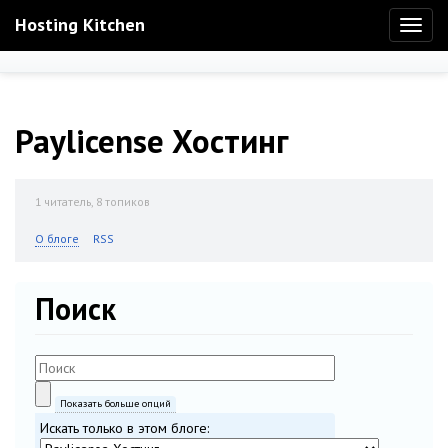
Hosting Kitchen
Toggl
naviga
Paylicense Хостинг
1
читатель, 8 топиков
О блоге
RSS
Поиск
Показать больше опций
Искать только в этом блоге: