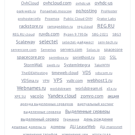
ovhcloud.com
ovhdc-us
OvhCloud
ovhdc-uk
pq.hosting
park-web.ru
Ponaehali.moscow
ProHoster
prohoster.info
Proxmox
Public Cloud OVH
Qrator Labs
REG.RU
rackstore.ru
ramageddon.ru
reg.cloud
ruvds.com
REG.RU cloud
Ryzen 9 7950x
SBG-2021
SBG3
selectel
Scaleway
selectel-дайджест
serv-tech.ru
servers.com
spacecore
servercore.com
Serverius
Solus.io
spacecore.pro
sprinthost.ru
SSL
sprintbox.ru
SSD
StormWall
SystemIntegra
sweb.ru
TakeWYN
VDS
timeweb.cloud
TheIDEAHosting
vdscom.ru
VPS
webhost1.ru
VDSina.ru
vultr.com
VPN
Webnames.ru
worldstream.nl
worldstream
x5x.ru
Yandex.cloud
yacolo
zomro.com
акция
XPE.SU
аренда выделенных серверов
виртуальный хостинг
Выделенные серверы
выделенные сервера
выделенный сервер
день рождение
Германия
домены
ДЦ LeaseWeb
дешевые домены ru
ДЦ marosnet
изменение тарифов
изменение цен
итоги года