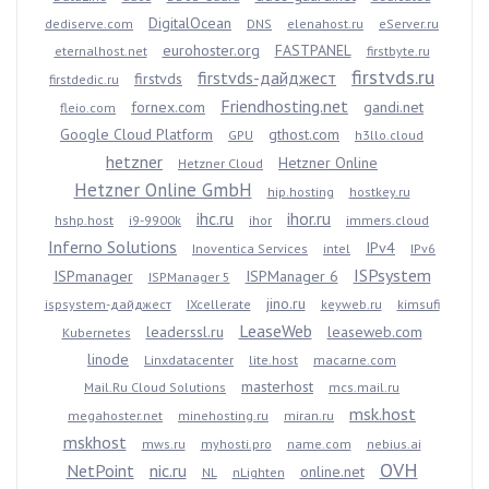
DigitalOcean
dediserve.com
DNS
elenahost.ru
eServer.ru
eurohoster.org
FASTPANEL
eternalhost.net
firstbyte.ru
firstvds.ru
firstvds-дайджест
firstvds
firstdedic.ru
Friendhosting.net
fornex.com
gandi.net
fleio.com
Google Cloud Platform
gthost.com
GPU
h3llo.cloud
hetzner
Hetzner Online
Hetzner Cloud
Hetzner Online GmbH
hip.hosting
hostkey.ru
ihc.ru
ihor.ru
hshp.host
i9-9900k
ihor
immers.cloud
Inferno Solutions
IPv4
Inoventica Services
intel
IPv6
ISPsystem
ISPmanager
ISPManager 6
ISPManager 5
jino.ru
ispsystem-дайджест
IXcellerate
keyweb.ru
kimsufi
LeaseWeb
leaderssl.ru
leaseweb.com
Kubernetes
linode
Linxdatacenter
lite.host
macarne.com
masterhost
Mail.Ru Cloud Solutions
mcs.mail.ru
msk.host
megahoster.net
minehosting.ru
miran.ru
mskhost
mws.ru
myhosti.pro
name.com
nebius.ai
OVH
NetPoint
nic.ru
online.net
NL
nLighten