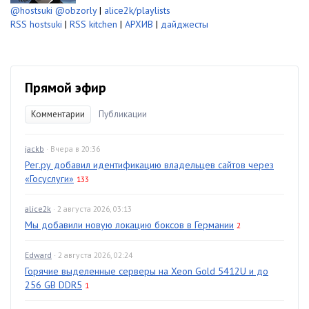
@hostsuki
@obzorly
|
alice2k/playlists
RSS hostsuki
|
RSS kitchen
|
АРХИВ
|
дайджесты
Прямой эфир
Комментарии
Публикации
jackb
· Вчера в 20:36
Рег.ру добавил идентификацию владельцев сайтов через
«Госуслуги»
133
alice2k
· 2 августа 2026, 03:13
Мы добавили новую локацию боксов в Германии
2
Edward
· 2 августа 2026, 02:24
Горячие выделенные серверы на Xeon Gold 5412U и до
256 GB DDR5
1