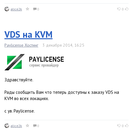
alice2k
0
0
VDS на KVM
Paylicense Хостинг
3 декабря 2014, 16:25
Здравствуйте.
Рады сообщить Вам что теперь доступны к заказу VDS на
KVM во всех локациях.
с ув. Paylicense.
alice2k
0
0