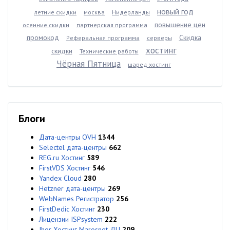
новый год
летние скидки
москва
Нидерланды
повышение цен
осенние скидки
партнерская программа
промокод
Скидка
Реферальная программа
серверы
хостинг
скидки
Технические работы
Чёрная Пятница
шаред хостинг
Блоги
Дата-центры OVH
1344
Selectel дата-центры
662
REG.ru Хостинг
589
FirstVDS Хостинг
546
Yandex Cloud
280
Hetzner дата-центры
269
WebNames Регистратор
256
FirstDedic Хостинг
230
Лицензии ISPsystem
222
Ihor Хостинг Marosnet ДЦ
209