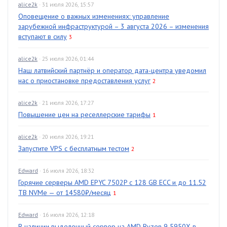
alice2k
· 31 июля 2026, 15:57
Оповещение о важных изменениях: управление
зарубежной инфраструктурой – 3 августа 2026 – изменения
вступают в силу
3
alice2k
· 25 июля 2026, 01:44
Наш латвийский партнёр и оператор дата-центра уведомил
нас о приостановке предоставления услуг
2
alice2k
· 21 июля 2026, 17:27
Повышение цен на реселлерские тарифы
1
alice2k
· 20 июля 2026, 19:21
Запустите VPS с бесплатным тестом
2
Edward
· 16 июля 2026, 18:32
Горячие серверы AMD EPYC 7502P с 128 GB ECC и до 11.52
TB NVMe — от 14580₽/месяц
1
Edward
· 16 июля 2026, 12:18
В наличии выделенный сервер на AMD Ryzen 9 5950X в