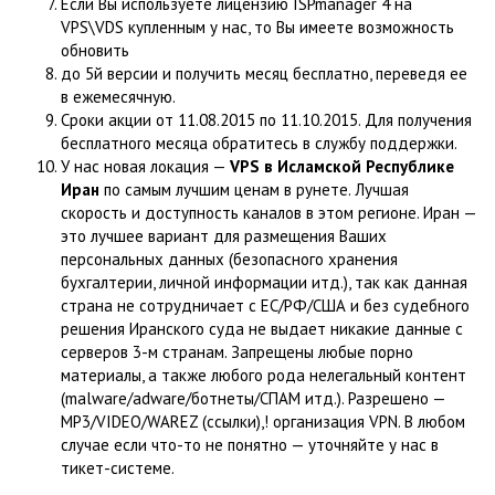
Если Вы используете лицензию ISPmanager 4 на
VPS\VDS купленным у нас, то Вы имеете возможность
обновить
до 5й версии и получить месяц бесплатно, переведя ее
в ежемесячную.
Сроки акции от 11.08.2015 по 11.10.2015. Для получения
бесплатного месяца обратитесь в службу поддержки.
У нас новая локация —
VPS в Исламской Республике
Иран
по самым лучшим ценам в рунете. Лучшая
скорость и доступность каналов в этом регионе. Иран —
это лучшее вариант для размещения Ваших
персональных данных (безопасного хранения
бухгалтерии, личной информации итд.), так как данная
страна не сотрудничает с ЕС/РФ/США и без судебного
решения Иранского суда не выдает никакие данные с
серверов 3-м странам. Запрещены любые порно
материалы, а также любого рода нелегальный контент
(malware/adware/ботнеты/СПАМ итд.). Разрешено —
MP3/VIDEO/WAREZ (ссылки),! организация VPN. В любом
случае если что-то не понятно — уточняйте у нас в
тикет-системе.