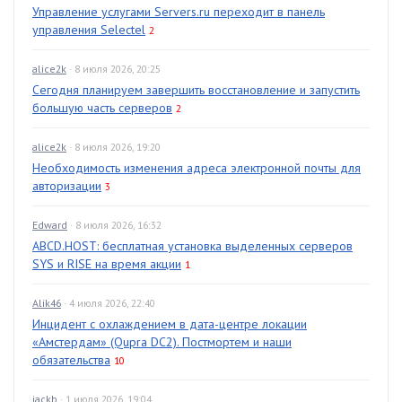
Управление услугами Servers.ru переходит в панель
управления Selectel
2
alice2k
· 8 июля 2026, 20:25
Сегодня планируем завершить восстановление и запустить
большую часть серверов
2
alice2k
· 8 июля 2026, 19:20
Необходимость изменения адреса электронной почты для
авторизации
3
Edward
· 8 июля 2026, 16:32
ABCD.HOST: бесплатная установка выделенных серверов
SYS и RISE на время акции
1
Alik46
· 4 июля 2026, 22:40
Инцидент с охлаждением в дата-центре локации
«Амстердам» (Qupra DC2). Постмортем и наши
обязательства
10
jackb
· 1 июля 2026, 19:04