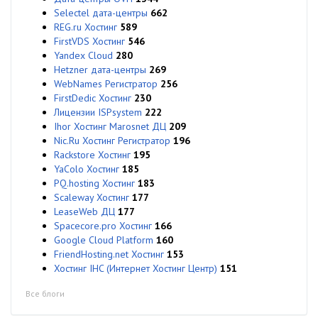
Selectel дата-центры
662
REG.ru Хостинг
589
FirstVDS Хостинг
546
Yandex Cloud
280
Hetzner дата-центры
269
WebNames Регистратор
256
FirstDedic Хостинг
230
Лицензии ISPsystem
222
Ihor Хостинг Marosnet ДЦ
209
Nic.Ru Хостинг Регистратор
196
Rackstore Хостинг
195
YaColo Хостинг
185
PQ.hosting Хостинг
183
Scaleway Хостинг
177
LeaseWeb ДЦ
177
Spacecore.pro Хостинг
166
Google Cloud Platform
160
FriendHosting.net Хостинг
153
Хостинг IHC (Интернет Хостинг Центр)
151
Все блоги