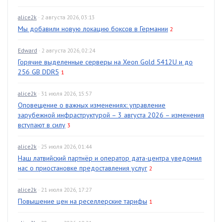
alice2k
· 2 августа 2026, 03:13
Мы добавили новую локацию боксов в Германии
2
Edward
· 2 августа 2026, 02:24
Горячие выделенные серверы на Xeon Gold 5412U и до
256 GB DDR5
1
alice2k
· 31 июля 2026, 15:57
Оповещение о важных изменениях: управление
зарубежной инфраструктурой – 3 августа 2026 – изменения
вступают в силу
3
alice2k
· 25 июля 2026, 01:44
Наш латвийский партнёр и оператор дата-центра уведомил
нас о приостановке предоставления услуг
2
alice2k
· 21 июля 2026, 17:27
Повышение цен на реселлерские тарифы
1