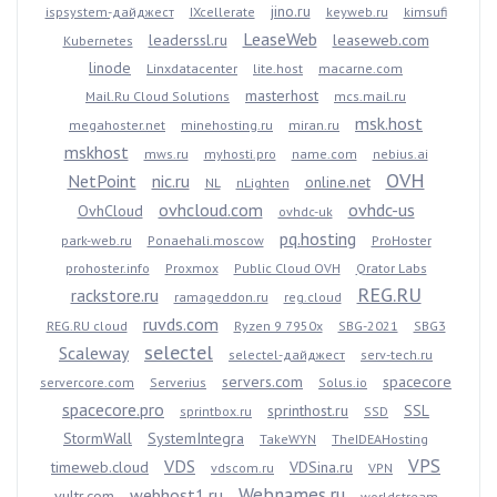
jino.ru
ispsystem-дайджест
IXcellerate
keyweb.ru
kimsufi
LeaseWeb
leaderssl.ru
leaseweb.com
Kubernetes
linode
Linxdatacenter
lite.host
macarne.com
masterhost
Mail.Ru Cloud Solutions
mcs.mail.ru
msk.host
megahoster.net
minehosting.ru
miran.ru
mskhost
mws.ru
myhosti.pro
name.com
nebius.ai
OVH
NetPoint
nic.ru
online.net
NL
nLighten
ovhcloud.com
ovhdc-us
OvhCloud
ovhdc-uk
pq.hosting
park-web.ru
Ponaehali.moscow
ProHoster
prohoster.info
Proxmox
Public Cloud OVH
Qrator Labs
REG.RU
rackstore.ru
ramageddon.ru
reg.cloud
ruvds.com
REG.RU cloud
Ryzen 9 7950x
SBG-2021
SBG3
selectel
Scaleway
selectel-дайджест
serv-tech.ru
servers.com
spacecore
servercore.com
Serverius
Solus.io
spacecore.pro
sprinthost.ru
SSL
sprintbox.ru
SSD
StormWall
SystemIntegra
TakeWYN
TheIDEAHosting
VPS
VDS
timeweb.cloud
VDSina.ru
vdscom.ru
VPN
Webnames.ru
webhost1.ru
vultr.com
worldstream