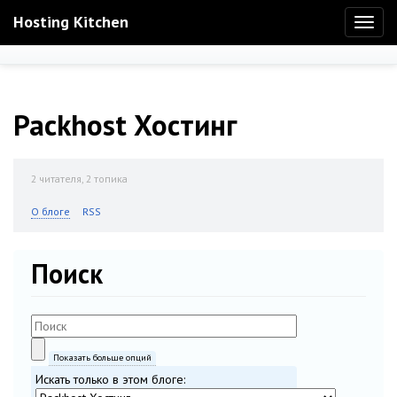
Hosting Kitchen
Toggl
naviga
Packhost Хостинг
2
читателя, 2 топика
О блоге
RSS
Поиск
Показать больше опций
Искать только в этом блоге: