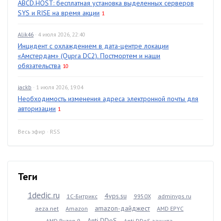
ABCD.HOST: бесплатная установка выделенных серверов
SYS и RISE на время акции
1
Alik46
· 4 июля 2026, 22:40
Инцидент с охлаждением в дата-центре локации
«Амстердам» (Qupra DC2). Постмортем и наши
обязательства
10
jackb
· 1 июля 2026, 19:04
Необходимость изменения адреса электронной почты для
авторизации
1
Весь эфир
·
RSS
Теги
1dedic.ru
4vps.su
1С-Битрикс
9950X
adminvps.ru
amazon-дайджест
aeza.net
Amazon
AMD EPYC
Anti DDoS
AMD Ryzen 9
Anti DDoS защита