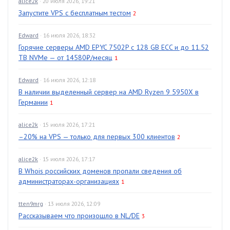
alice2k
· 20 июля 2026, 19:21
Запустите VPS с бесплатным тестом
2
Edward
· 16 июля 2026, 18:32
Горячие серверы AMD EPYC 7502P с 128 GB ECC и до 11.52
TB NVMe — от 14580₽/месяц
1
Edward
· 16 июля 2026, 12:18
В наличии выделенный сервер на AMD Ryzen 9 5950X в
Германии
1
alice2k
· 15 июля 2026, 17:21
–20% на VPS — только для первых 300 клиентов
2
alice2k
· 15 июля 2026, 17:17
В Whois российских доменов пропали сведения об
администраторах-организациях
1
tten9mrg
· 13 июля 2026, 12:09
Рассказываем что произошло в NL/DE
3