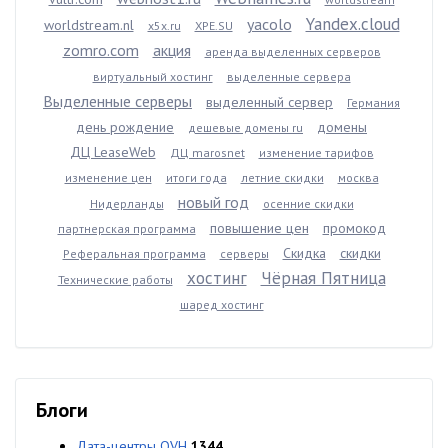
Yandex.cloud
yacolo
worldstream.nl
x5x.ru
XPE.SU
zomro.com
акция
аренда выделенных серверов
виртуальный хостинг
выделенные сервера
Выделенные серверы
выделенный сервер
Германия
день рождение
домены
дешевые домены ru
ДЦ LeaseWeb
ДЦ marosnet
изменение тарифов
изменение цен
итоги года
летние скидки
москва
новый год
Нидерланды
осенние скидки
повышение цен
промокод
партнерская программа
Скидка
скидки
Реферальная программа
серверы
хостинг
Чёрная Пятница
Технические работы
шаред хостинг
Блоги
Дата-центры OVH
1344