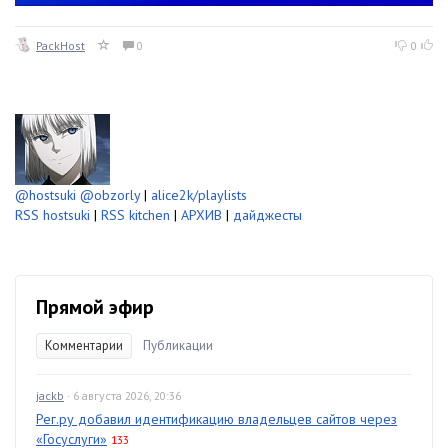
PackHost
0
0
@hostsuki
@obzorly
|
alice2k/playlists
RSS hostsuki
|
RSS kitchen
|
АРХИВ
|
дайджесты
Прямой эфир
Комментарии
Публикации
jackb
· 6 августа 2026, 20:36
Рег.ру добавил идентификацию владельцев сайтов через
«Госуслуги»
133