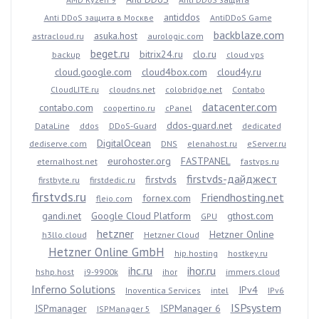
antiddos
Anti DDoS защита в Москве
AntiDDoS Game
backblaze.com
asuka.host
astracloud.ru
aurologic.com
beget.ru
bitrix24.ru
clo.ru
backup
cloud vps
cloud.google.com
cloud4box.com
cloud4y.ru
CloudLITE.ru
cloudns.net
colobridge.net
Contabo
datacenter.com
contabo.com
coopertino.ru
cPanel
ddos-guard.net
DataLine
ddos
DDoS-Guard
dedicated
DigitalOcean
dediserve.com
DNS
elenahost.ru
eServer.ru
eurohoster.org
FASTPANEL
eternalhost.net
fastvps.ru
firstvds-дайджест
firstvds
firstbyte.ru
firstdedic.ru
firstvds.ru
Friendhosting.net
fornex.com
fleio.com
gandi.net
Google Cloud Platform
gthost.com
GPU
hetzner
Hetzner Online
h3llo.cloud
Hetzner Cloud
Hetzner Online GmbH
hip.hosting
hostkey.ru
ihc.ru
ihor.ru
hshp.host
i9-9900k
ihor
immers.cloud
Inferno Solutions
IPv4
Inoventica Services
intel
IPv6
ISPsystem
ISPmanager
ISPManager 6
ISPManager 5