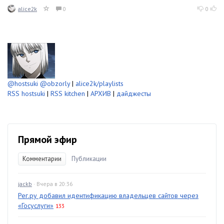
alice2k
0
0
@hostsuki
@obzorly
|
alice2k/playlists
RSS hostsuki
|
RSS kitchen
|
АРХИВ
|
дайджесты
Прямой эфир
Комментарии
Публикации
jackb
· Вчера в 20:36
Рег.ру добавил идентификацию владельцев сайтов через
«Госуслуги»
133