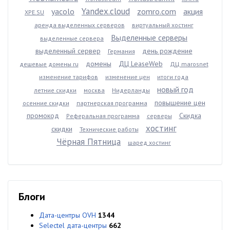
Yandex.cloud
yacolo
zomro.com
акция
XPE.SU
аренда выделенных серверов
виртуальный хостинг
Выделенные серверы
выделенные сервера
выделенный сервер
день рождение
Германия
домены
ДЦ LeaseWeb
дешевые домены ru
ДЦ marosnet
изменение тарифов
изменение цен
итоги года
новый год
летние скидки
москва
Нидерланды
повышение цен
осенние скидки
партнерская программа
промокод
Скидка
Реферальная программа
серверы
хостинг
скидки
Технические работы
Чёрная Пятница
шаред хостинг
Блоги
Дата-центры OVH
1344
Selectel дата-центры
662