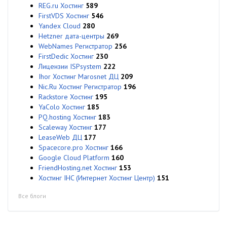
REG.ru Хостинг
589
FirstVDS Хостинг
546
Yandex Cloud
280
Hetzner дата-центры
269
WebNames Регистратор
256
FirstDedic Хостинг
230
Лицензии ISPsystem
222
Ihor Хостинг Marosnet ДЦ
209
Nic.Ru Хостинг Регистратор
196
Rackstore Хостинг
195
YaColo Хостинг
185
PQ.hosting Хостинг
183
Scaleway Хостинг
177
LeaseWeb ДЦ
177
Spacecore.pro Хостинг
166
Google Cloud Platform
160
FriendHosting.net Хостинг
153
Хостинг IHC (Интернет Хостинг Центр)
151
Все блоги