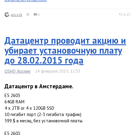
alice2k
0
0
Датацентр проводит акцию и
убирает установочную плату
до 28.02.2015 года
OSHQ Хостинг
14 февраля 2015, 11:53
Датацентр в Амстердаме.
E5 2603
64GB RAM
4 x 2TB or 4 x 120GB SSD
10 гигабит порт (2-3 гигабита трафик)
599 $ в месяц, без установочной платы.
E5 2603