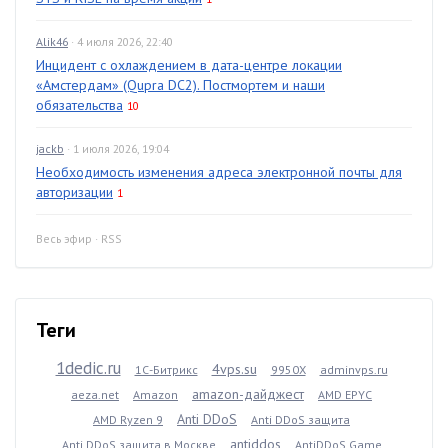
Alik46
· 4 июля 2026, 22:40
Инцидент с охлаждением в дата-центре локации
«Амстердам» (Qupra DC2). Постмортем и наши
обязательства
10
jackb
· 1 июля 2026, 19:04
Необходимость изменения адреса электронной почты для
авторизации
1
Весь эфир
·
RSS
Теги
1dedic.ru
4vps.su
1С-Битрикс
9950X
adminvps.ru
amazon-дайджест
aeza.net
Amazon
AMD EPYC
Anti DDoS
AMD Ryzen 9
Anti DDoS защита
antiddos
Anti DDoS защита в Москве
AntiDDoS Game