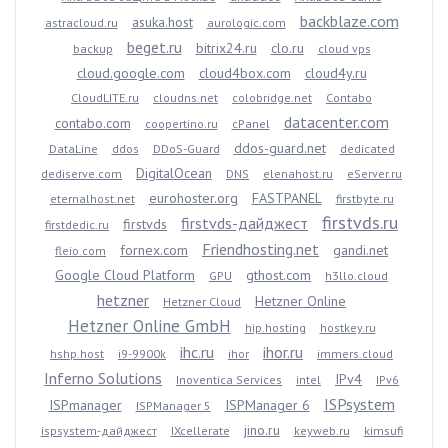
backblaze.com
asuka.host
astracloud.ru
aurologic.com
beget.ru
bitrix24.ru
clo.ru
backup
cloud vps
cloud.google.com
cloud4box.com
cloud4y.ru
CloudLITE.ru
cloudns.net
colobridge.net
Contabo
datacenter.com
contabo.com
coopertino.ru
cPanel
ddos-guard.net
DataLine
ddos
DDoS-Guard
dedicated
DigitalOcean
dediserve.com
DNS
elenahost.ru
eServer.ru
eurohoster.org
FASTPANEL
eternalhost.net
firstbyte.ru
firstvds.ru
firstvds-дайджест
firstvds
firstdedic.ru
Friendhosting.net
fornex.com
gandi.net
fleio.com
Google Cloud Platform
gthost.com
GPU
h3llo.cloud
hetzner
Hetzner Online
Hetzner Cloud
Hetzner Online GmbH
hip.hosting
hostkey.ru
ihc.ru
ihor.ru
hshp.host
i9-9900k
ihor
immers.cloud
Inferno Solutions
IPv4
Inoventica Services
intel
IPv6
ISPsystem
ISPmanager
ISPManager 6
ISPManager 5
jino.ru
ispsystem-дайджест
IXcellerate
keyweb.ru
kimsufi