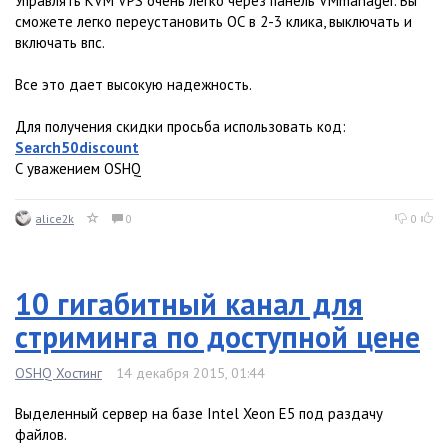
Управлять KVM VPS очень легко через панель VMmanager. Вы
сможете легко переустановить ОС в 2-3 клика, выключать и
включать впс.
Все это дает высокую надежность.
Для получения скидки просьба использовать код:
Search50discount
С уважением OSHQ
alice2k
0
0
10 гигабитный канал для
стриминга по доступной цене
OSHQ Хостинг
14 декабря 2015, 01:44
Выделенный сервер на базе Intel Xeon E5 под раздачу
файлов.