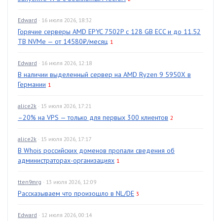
Edward
· 16 июля 2026, 18:32
Горячие серверы AMD EPYC 7502P с 128 GB ECC и до 11.52
TB NVMe — от 14580₽/месяц
1
Edward
· 16 июля 2026, 12:18
В наличии выделенный сервер на AMD Ryzen 9 5950X в
Германии
1
alice2k
· 15 июля 2026, 17:21
–20% на VPS — только для первых 300 клиентов
2
alice2k
· 15 июля 2026, 17:17
В Whois российских доменов пропали сведения об
администраторах-организациях
1
tten9mrg
· 13 июля 2026, 12:09
Рассказываем что произошло в NL/DE
3
Edward
· 12 июля 2026, 00:14