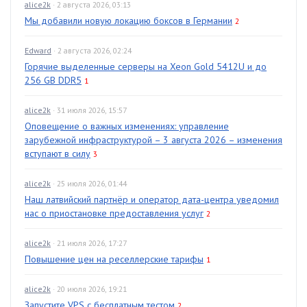
alice2k
· 2 августа 2026, 03:13
Мы добавили новую локацию боксов в Германии
2
Edward
· 2 августа 2026, 02:24
Горячие выделенные серверы на Xeon Gold 5412U и до
256 GB DDR5
1
alice2k
· 31 июля 2026, 15:57
Оповещение о важных изменениях: управление
зарубежной инфраструктурой – 3 августа 2026 – изменения
вступают в силу
3
alice2k
· 25 июля 2026, 01:44
Наш латвийский партнёр и оператор дата-центра уведомил
нас о приостановке предоставления услуг
2
alice2k
· 21 июля 2026, 17:27
Повышение цен на реселлерские тарифы
1
alice2k
· 20 июля 2026, 19:21
Запустите VPS с бесплатным тестом
2