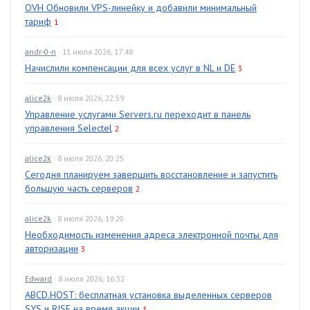
OVH Обновили VPS-линейку и добавили минимальный
тариф
1
andr-0-n
· 11 июля 2026, 17:48
Начислили компенсации для всех услуг в NL и DE
3
alice2k
· 8 июля 2026, 22:59
Управление услугами Servers.ru переходит в панель
управления Selectel
2
alice2k
· 8 июля 2026, 20:25
Сегодня планируем завершить восстановление и запустить
большую часть серверов
2
alice2k
· 8 июля 2026, 19:20
Необходимость изменения адреса электронной почты для
авторизации
3
Edward
· 8 июля 2026, 16:32
ABCD.HOST: бесплатная установка выделенных серверов
SYS и RISE на время акции
1