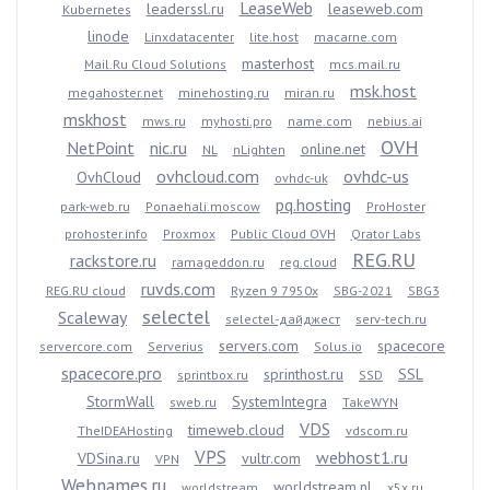
LeaseWeb
leaderssl.ru
leaseweb.com
Kubernetes
linode
Linxdatacenter
lite.host
macarne.com
masterhost
Mail.Ru Cloud Solutions
mcs.mail.ru
msk.host
megahoster.net
minehosting.ru
miran.ru
mskhost
mws.ru
myhosti.pro
name.com
nebius.ai
OVH
NetPoint
nic.ru
online.net
NL
nLighten
ovhcloud.com
ovhdc-us
OvhCloud
ovhdc-uk
pq.hosting
park-web.ru
Ponaehali.moscow
ProHoster
prohoster.info
Proxmox
Public Cloud OVH
Qrator Labs
REG.RU
rackstore.ru
ramageddon.ru
reg.cloud
ruvds.com
REG.RU cloud
Ryzen 9 7950x
SBG-2021
SBG3
selectel
Scaleway
selectel-дайджест
serv-tech.ru
servers.com
spacecore
servercore.com
Serverius
Solus.io
spacecore.pro
sprinthost.ru
SSL
sprintbox.ru
SSD
StormWall
SystemIntegra
sweb.ru
TakeWYN
VDS
timeweb.cloud
TheIDEAHosting
vdscom.ru
VPS
webhost1.ru
VDSina.ru
vultr.com
VPN
Webnames.ru
worldstream.nl
worldstream
x5x.ru