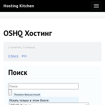
Hosting Kitchen
Toggl
naviga
OSHQ Хостинг
1
читатель, 7 топиков
О блоге
RSS
Поиск
Показать больше опций
Искать только в этом блоге: