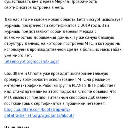
существовать вне дерева Меркла. Прозрачность
сертификатов встроена в него.
Для нас это не совсем новая область. Let's Encrypt использует
журналы прозрачности сертификатов с 2019 года. Эти
журналы представляют собой деревья Меркла с
возможностью добавления данных, ту же самую базовую
структуру данных, на которой построены MTC, и которую мы
используем в производственной среде в больших масштабах
уже много лет.
letsencrypt.org/docs/ct-logs/
Cloudflare и Chrome уже проводят экспериментальную
проверку возможности использования MTC на реальном
интернет-трафике. Рабочая группа PLANTS IETF работает
над стандартизацией этого подхода. Chrome объявил, что
MTC являются предпочтительным способом добавления
постквантовых сертификатов в публичный интернет.
blog.cloudflare.com/bootstrap-mtc/
datatracker.ietf.org/wg/plants/about/
Наши планы