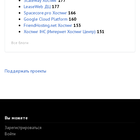
Scaleway Хостинг
177
LeaseWeb ДЦ
177
Spacecore.pro Хостинг
166
Google Cloud Platform
160
FriendHosting.net Хостинг
153
Хостинг IHC (Интернет Хостинг Центр)
151
Все блоги
Поддержать проекты
Вы можете
Зарегистрироваться
Войти