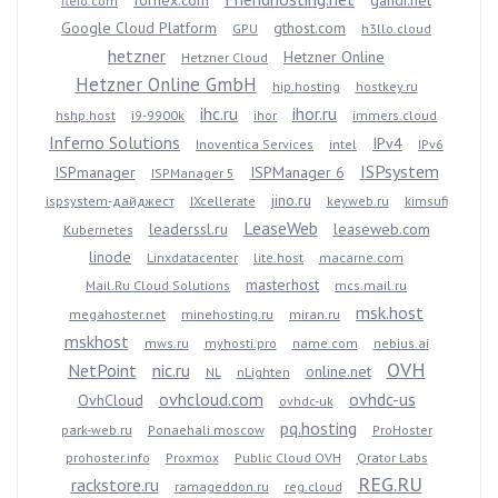
fornex.com
gandi.net
fleio.com
Google Cloud Platform
gthost.com
GPU
h3llo.cloud
hetzner
Hetzner Online
Hetzner Cloud
Hetzner Online GmbH
hip.hosting
hostkey.ru
ihc.ru
ihor.ru
hshp.host
i9-9900k
ihor
immers.cloud
Inferno Solutions
IPv4
Inoventica Services
intel
IPv6
ISPsystem
ISPmanager
ISPManager 6
ISPManager 5
jino.ru
ispsystem-дайджест
IXcellerate
keyweb.ru
kimsufi
LeaseWeb
leaderssl.ru
leaseweb.com
Kubernetes
linode
Linxdatacenter
lite.host
macarne.com
masterhost
Mail.Ru Cloud Solutions
mcs.mail.ru
msk.host
megahoster.net
minehosting.ru
miran.ru
mskhost
mws.ru
myhosti.pro
name.com
nebius.ai
OVH
NetPoint
nic.ru
online.net
NL
nLighten
ovhcloud.com
ovhdc-us
OvhCloud
ovhdc-uk
pq.hosting
park-web.ru
Ponaehali.moscow
ProHoster
prohoster.info
Proxmox
Public Cloud OVH
Qrator Labs
REG.RU
rackstore.ru
ramageddon.ru
reg.cloud