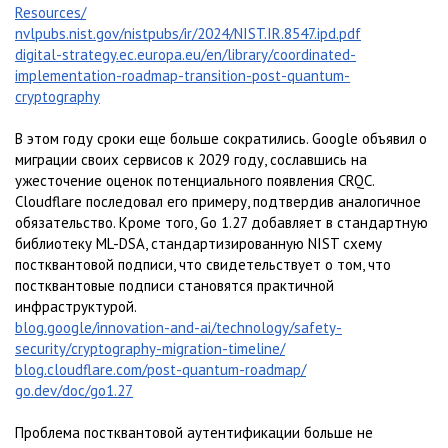
Resources/
nvlpubs.nist.gov/nistpubs/ir/2024/NIST.IR.8547.ipd.pdf
digital-strategy.ec.europa.eu/en/library/coordinated-
implementation-roadmap-transition-post-quantum-
cryptography
В этом году сроки еще больше сократились. Google объявил о
миграции своих сервисов к 2029 году, сославшись на
ужесточение оценок потенциального появления CRQC.
Cloudflare последовал его примеру, подтвердив аналогичное
обязательство. Кроме того, Go 1.27 добавляет в стандартную
библиотеку ML-DSA, стандартизированную NIST схему
постквантовой подписи, что свидетельствует о том, что
постквантовые подписи становятся практичной
инфраструктурой.
blog.google/innovation-and-ai/technology/safety-
security/cryptography-migration-timeline/
blog.cloudflare.com/post-quantum-roadmap/
go.dev/doc/go1.27
Проблема постквантовой аутентификации больше не