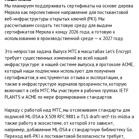
Мы планируем поддерживать сертификаты на основе дерева
Меркла как перспективное направление для постквантовой
веб-инфраструктуры открытых ключей (PKI). Мы
рассчитываем создать тестовую среду для выдачи
сертификатов Меркла к концу 2026 года, а готовую к
использованию в производственной среде — к 2027 году.
Это непростая задача. Выпуск MTC в масштабах Let's Encrypt
требует существенных изменений во всей нашей
инфраструктуре: в нашей системе выпуска, в протоколе ACME,
который наши подписчики используют для получения
сертификатов, в инструментах отзыва и эксплуатации, а
также в инфраструктуре журналов прозрачности, которую
включают в себя MTC. Мы участвуем в рабочих группах IETF
PLANTS и ACME по мере формирования стандартов.
Наряду с работой над MTC, мы отслеживаем стандарты для
подписей ML-DSA в X.509 RFC 9881 и TLS draft-ietf-tls-mldsa а
также работу в экосистеме, от которой это зависит,
например, добавление ML-DSA в стандартную библиотеку Go.
Переход веб-PKI к постквантовой безопасности требует,