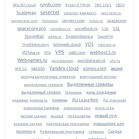
ruvds.com
REG.RU cloud
Ryzen 9 7950x
SBG-2021
SBG3
selectel
Scaleway
selectel-дайджест
serv-tech.ru
servers.com
spacecore
servercore.com
Serverius
Solus.io
spacecore.pro
sprinthost.ru
SSL
sprintbox.ru
SSD
StormWall
SystemIntegra
sweb.ru
TakeWYN
VDS
timeweb.cloud
TheIDEAHosting
vdscom.ru
VPS
webhost1.ru
VDSina.ru
vultr.com
VPN
Webnames.ru
worldstream.nl
worldstream
x5x.ru
Yandex.cloud
yacolo
zomro.com
акция
XPE.SU
аренда выделенных серверов
виртуальный хостинг
Выделенные серверы
выделенные сервера
выделенный сервер
день рождение
Германия
домены
ДЦ LeaseWeb
дешевые домены ru
ДЦ marosnet
изменение тарифов
изменение цен
итоги года
новый год
летние скидки
москва
Нидерланды
повышение цен
осенние скидки
партнерская программа
промокод
Скидка
Реферальная программа
серверы