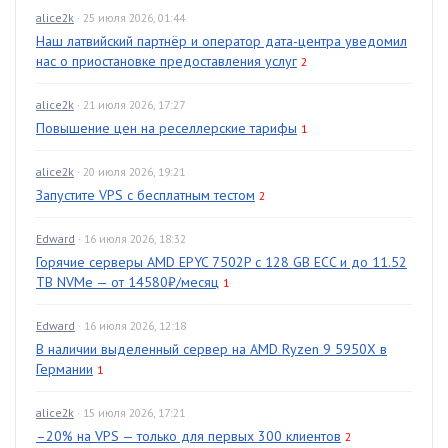
alice2k
· 25 июля 2026, 01:44
Наш латвийский партнёр и оператор дата-центра уведомил
нас о приостановке предоставления услуг
2
alice2k
· 21 июля 2026, 17:27
Повышение цен на реселлерские тарифы
1
alice2k
· 20 июля 2026, 19:21
Запустите VPS с бесплатным тестом
2
Edward
· 16 июля 2026, 18:32
Горячие серверы AMD EPYC 7502P с 128 GB ECC и до 11.52
TB NVMe — от 14580₽/месяц
1
Edward
· 16 июля 2026, 12:18
В наличии выделенный сервер на AMD Ryzen 9 5950X в
Германии
1
alice2k
· 15 июля 2026, 17:21
–20% на VPS — только для первых 300 клиентов
2