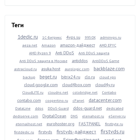
Теги
1dedic.ru
4vps.su
1С-Битрикс
9950X
adminvps.ru
amazon-дайджест
aeza.net
Amazon
AMD EPYC
Anti DDoS
AMD Ryzen 9
Anti DDoS защита
antiddos
Anti DDoS защита в Москве
AntiDDoS Game
backblaze.com
asuka.host
astracloud.ru
aurologic.com
beget.ru
bitrix24.ru
clo.ru
backup
cloud vps
cloud.google.com
cloud4box.com
cloud4y.ru
CloudLITE.ru
cloudns.net
colobridge.net
Contabo
datacenter.com
contabo.com
coopertino.ru
cPanel
ddos-guard.net
DataLine
ddos
DDoS-Guard
dedicated
DigitalOcean
dediserve.com
DNS
elenahost.ru
eServer.ru
eurohoster.org
FASTPANEL
eternalhost.net
firstbyte.ru
firstvds.ru
firstvds-дайджест
firstvds
firstdedic.ru
Friendhosting.net