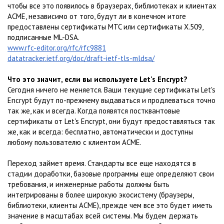
чтобы все это появилось в браузерах, библиотеках и клиентах
ACME, независимо от того, будут ли в конечном итоге
предоставлены сертификаты MTC или сертификаты X.509,
подписанные ML-DSA.
www.rfc-editor.org/rfc/rfc9881
datatracker.ietf.org/doc/draft-ietf-tls-mldsa/
Что это значит, если вы используете Let's Encrypt?
Сегодня ничего не меняется. Ваши текущие сертификаты Let's
Encrypt будут по-прежнему выдаваться и продлеваться точно
так же, как и всегда. Когда появятся постквантовые
сертификаты от Let's Encrypt, они будут предоставляться так
же, как и всегда: бесплатно, автоматически и доступны
любому пользователю с клиентом ACME.
Переход займет время. Стандарты все еще находятся в
стадии доработки, базовые программы еще определяют свои
требования, и инженерные работы должны быть
интегрированы в более широкую экосистему (браузеры,
библиотеки, клиенты ACME), прежде чем все это будет иметь
значение в масштабах всей системы. Мы будем держать