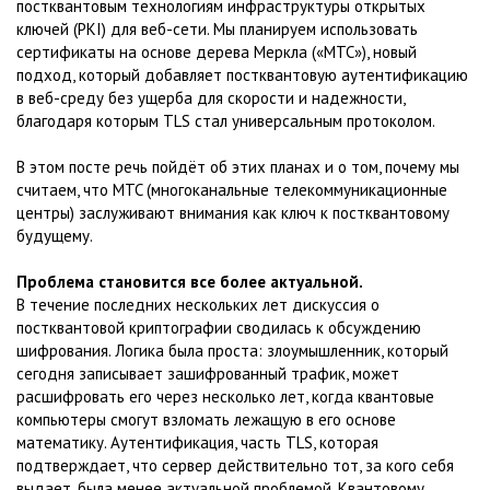
постквантовым технологиям инфраструктуры открытых
ключей (PKI) для веб-сети. Мы планируем использовать
сертификаты на основе дерева Меркла («MTC»), новый
подход, который добавляет постквантовую аутентификацию
в веб-среду без ущерба для скорости и надежности,
благодаря которым TLS стал универсальным протоколом.
В этом посте речь пойдёт об этих планах и о том, почему мы
считаем, что MTC (многоканальные телекоммуникационные
центры) заслуживают внимания как ключ к постквантовому
будущему.
Проблема становится все более актуальной.
В течение последних нескольких лет дискуссия о
постквантовой криптографии сводилась к обсуждению
шифрования. Логика была проста: злоумышленник, который
сегодня записывает зашифрованный трафик, может
расшифровать его через несколько лет, когда квантовые
компьютеры смогут взломать лежащую в его основе
математику. Аутентификация, часть TLS, которая
подтверждает, что сервер действительно тот, за кого себя
выдает, была менее актуальной проблемой. Квантовому