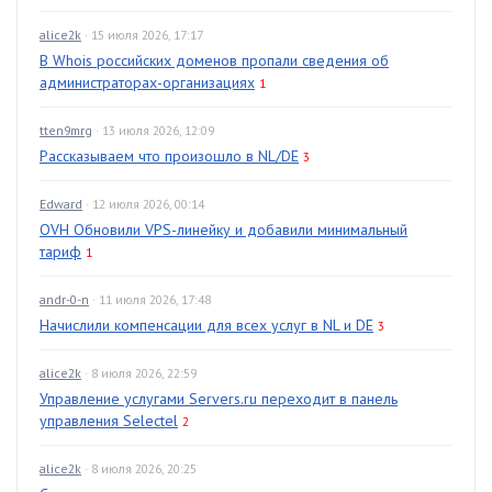
alice2k
· 15 июля 2026, 17:17
В Whois российских доменов пропали сведения об
администраторах-организациях
1
tten9mrg
· 13 июля 2026, 12:09
Рассказываем что произошло в NL/DE
3
Edward
· 12 июля 2026, 00:14
OVH Обновили VPS-линейку и добавили минимальный
тариф
1
andr-0-n
· 11 июля 2026, 17:48
Начислили компенсации для всех услуг в NL и DE
3
alice2k
· 8 июля 2026, 22:59
Управление услугами Servers.ru переходит в панель
управления Selectel
2
alice2k
· 8 июля 2026, 20:25