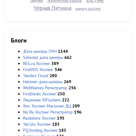
хостинг
скидки
Технические работы
Чёрная Пятница
шаред хостинг
Блоги
Дата-центры OVH
1344
Selectel дата-центры
662
REG.ru Хостинг
589
FirstVDS Хостинг
546
Yandex Cloud
280
Hetzner дата-центры
269
WebNames Регистратор
256
FirstDedic Хостинг
230
Лицензии ISPsystem
222
Ihor Хостинг Marosnet ДЦ
209
Nic.Ru Хостинг Регистратор
196
Rackstore Хостинг
195
YaColo Хостинг
185
PQ.hosting Хостинг
183