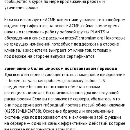
сообщество в курсе по мере продвижения работы и
уточнения сроков.
Если вы используете ACME-клиент или управляете конвейером
выдачи сертификатов на основе ACME, сейчас самое время
начать отслеживать работу рабочей группы PLANTS и
обсуждения в списке рассылки mtcs@chromium.org Некоторые
из грядущих изменений потребуют поддержки на стороне
клиента, и экосистема выиграет от клиентов, готовых к
поддержке на стороне выпуска сертификатов.
Замечание о более широком постквантовом переходе
Для всего интернет-сообщества: постквантовое шифрование
— более актуальная проблема, поскольку любое TLS-
соединение без постквантового обмена ключами
потенциально может быть использовано для последующей
расшифровки. Если вы используете серверы, убедитесь, что
они поддерживают гибридный постквантовый обмен ключами
(X25519MLKEM768). Основные браузеры и операционные
системы уже поддерживают его, и включение этой функции
на сервере — одно из самых эффективных действий, которые
вы можете предпринять в этом году.