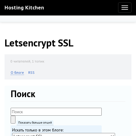
Hosting Kitchen
Toggl
naviga
Letsencrypt SSL
0
читателей, 1 топик
О блоге
RSS
Поиск
Показать больше опций
Искать только в этом блоге: