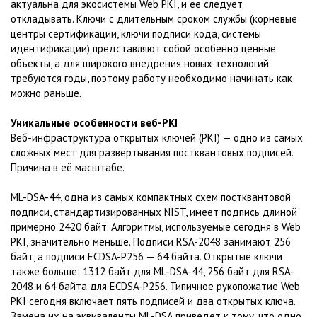
актуальна для экосистемы Web PKI, и ее следует
откладывать. Ключи с длительным сроком службы (корневые
центры сертификации, ключи подписи кода, системы
идентификации) представляют собой особенно ценные
объекты, а для широкого внедрения новых технологий
требуются годы, поэтому работу необходимо начинать как
можно раньше.
Уникальные особенности веб-PKI
Веб-инфраструктура открытых ключей (PKI) — одно из самых
сложных мест для развертывания постквантовых подписей.
Причина в её масштабе.
ML-DSA-44, одна из самых компактных схем постквантовой
подписи, стандартизированных NIST, имеет подпись длиной
примерно 2420 байт. Алгоритмы, используемые сегодня в Web
PKI, значительно меньше. Подписи RSA-2048 занимают 256
байт, а подписи ECDSA-P256 — 64 байта. Открытые ключи
также больше: 1312 байт для ML-DSA-44, 256 байт для RSA-
2048 и 64 байта для ECDSA-P256. Типичное рукопожатие Web
PKI сегодня включает пять подписей и два открытых ключа.
Замена их на эквиваленты ML-DSA приведет к тому, что одно