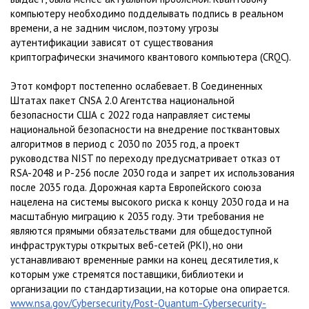
компьютеру необходимо подделывать подпись в реальном
времени, а не задним числом, поэтому угрозы
аутентификации зависят от существования
криптографически значимого квантового компьютера (CRQC).
Этот комфорт постепенно ослабевает. В Соединенных
Штатах пакет CNSA 2.0 Агентства национальной
безопасности США с 2022 года направляет системы
национальной безопасности на внедрение постквантовых
алгоритмов в период с 2030 по 2035 год, а проект
руководства NIST по переходу предусматривает отказ от
RSA-2048 и P-256 после 2030 года и запрет их использования
после 2035 года. Дорожная карта Европейского союза
нацелена на системы высокого риска к концу 2030 года и на
масштабную миграцию к 2035 году. Эти требования не
являются прямыми обязательствами для общедоступной
инфраструктуры открытых веб-сетей (PKI), но они
устанавливают временные рамки на конец десятилетия, к
которым уже стремятся поставщики, библиотеки и
организации по стандартизации, на которые она опирается.
www.nsa.gov/Cybersecurity/Post-Quantum-Cybersecurity-