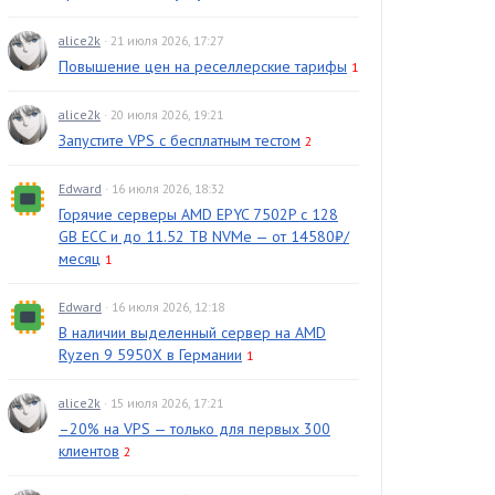
alice2k
· 21 июля 2026, 17:27
Повышение цен на реселлерские тарифы
1
alice2k
· 20 июля 2026, 19:21
Запустите VPS с бесплатным тестом
2
Edward
· 16 июля 2026, 18:32
Горячие серверы AMD EPYC 7502P с 128
GB ECC и до 11.52 TB NVMe — от 14580₽/
месяц
1
Edward
· 16 июля 2026, 12:18
В наличии выделенный сервер на AMD
Ryzen 9 5950X в Германии
1
alice2k
· 15 июля 2026, 17:21
–20% на VPS — только для первых 300
клиентов
2