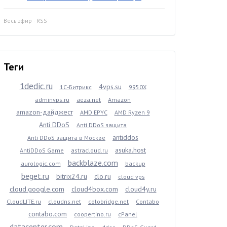
Весь эфир
·
RSS
Теги
1dedic.ru
4vps.su
1С-Битрикс
9950X
adminvps.ru
aeza.net
Amazon
amazon-дайджест
AMD EPYC
AMD Ryzen 9
Anti DDoS
Anti DDoS защита
antiddos
Anti DDoS защита в Москве
asuka.host
AntiDDoS Game
astracloud.ru
backblaze.com
aurologic.com
backup
beget.ru
bitrix24.ru
clo.ru
cloud vps
cloud.google.com
cloud4box.com
cloud4y.ru
CloudLITE.ru
cloudns.net
colobridge.net
Contabo
contabo.com
coopertino.ru
cPanel
datacenter.com