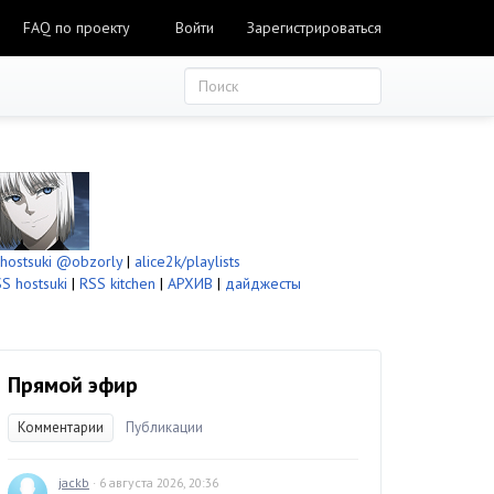
FAQ по проекту
Войти
Зарегистрироваться
ostsuki
@obzorly
|
alice2k/playlists
S hostsuki
|
RSS kitchen
|
АРХИВ
|
дайджесты
Прямой эфир
Комментарии
Публикации
jackb
· 6 августа 2026, 20:36