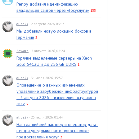
Рег.ру добавил идентификацию
владельцев сайтов через «Госуслуги»
133
alice2k
· 2 августа 2026, 03:13
Мы добавили новую локацию боксов в
Германии
2
Edward
· 2 августа 2026, 02:24
Горячие выделенные серверы на Xeon
Gold 5412U и до 256 GB DDR5
1
alice2k
· 31 июля 2026, 15:57
Оповещение о важных изменениях:
управление зарубежной инфраструктурой
– 3 августа 2026 – изменения вступают в
силу
3
alice2k
· 25 июля 2026, 01:44
Наш латвийский партнёр и оператор дата-
центра уведомил нас о приостановке
предоставления услуг
2