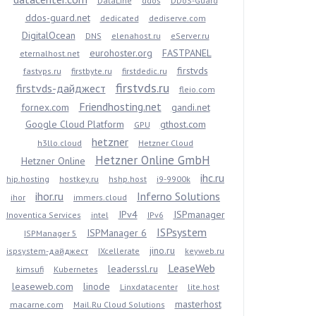
DataLine
ddos
DDoS-Guard
ddos-guard.net
dedicated
dediserve.com
DigitalOcean
DNS
elenahost.ru
eServer.ru
eurohoster.org
FASTPANEL
eternalhost.net
firstvds
fastvps.ru
firstbyte.ru
firstdedic.ru
firstvds.ru
firstvds-дайджест
fleio.com
Friendhosting.net
fornex.com
gandi.net
Google Cloud Platform
gthost.com
GPU
hetzner
h3llo.cloud
Hetzner Cloud
Hetzner Online GmbH
Hetzner Online
ihc.ru
hip.hosting
hostkey.ru
hshp.host
i9-9900k
ihor.ru
Inferno Solutions
ihor
immers.cloud
IPv4
ISPmanager
Inoventica Services
intel
IPv6
ISPsystem
ISPManager 6
ISPManager 5
jino.ru
ispsystem-дайджест
IXcellerate
keyweb.ru
LeaseWeb
leaderssl.ru
kimsufi
Kubernetes
leaseweb.com
linode
Linxdatacenter
lite.host
masterhost
macarne.com
Mail.Ru Cloud Solutions