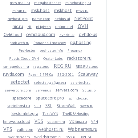
mcs.mail.ru
megahoster.net
minehosting.ru
msk.host
mskhost
miran.ru
mws.ru
NetPoint
myhosti.pro
name.com
nebius.ai
OVH
nic.ru
online.net
NL
nLighten
ovhcloud.com
ovhdc-us
OvhCloud
ovhdc-uk
pq.hosting
park-web.ru
Ponaehali.moscow
ProHoster
prohoster.info
Proxmox
rackstore.ru
Public Cloud OVH
Qrator Labs
REG.RU
ramageddon.ru
reg.cloud
REG.RU cloud
ruvds.com
Scaleway
Ryzen 9 7950x
SBG-2021
selectel
selectel-дайджест
serv-tech.ru
servers.com
servercore.com
Serverius
Solus.io
spacecore.pro
spacecore
sprintbox.ru
sprinthost.ru
SSL
StormWall
SSD
sweb.ru
SystemIntegra
TakeWYN
TheIDEAHosting
VDS
timeweb.cloud
VDSina.ru
vdscom.ru
VPN
VPS
Webnames.ru
webhost1.ru
vultr.com
worldstream.nl
worldstream
x5x.ru
XPE.SU