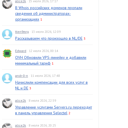
alice2k
· 15 июля 2026, 17:17
В Whois российских доменов пропали
сведения об администраторах-
организациях
1
tten9mrg
· 13 июля 2026, 12:09
Рассказываем что произошло в NL/DE
3
Edward
· 12 июля 2026, 00:14
OVH Обновили VPS-линейку и добавили
минимальный тариф
1
andr-0-n
· 11 июля 2026, 17:48
Начислили компенсации для всех услуг в
NL и DE
3
alice2k
· 8 июля 2026, 22:59
Управление услугами Servers.ru переходит
в панель управления Selectel
2
alice2k
· 8 июля 2026, 20:25