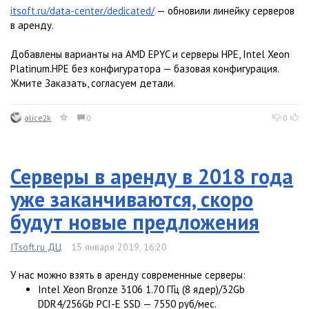
itsoft.ru/data-center/dedicated/
— обновили линейку серверов
в аренду.
Добавлены варианты на AMD EPYC и серверы HPE, Intel Xeon
Platinum.HPE без конфигуратора — базовая конфигурация.
Жмите Заказать, согласуем детали.
alice2k
0
0
Серверы в аренду в 2018 года
уже заканчиваются, скоро
будут новые предложения
ITsoft.ru ДЦ
15 января 2019, 16:20
У нас можно взять в аренду современные серверы:
Intel Xeon Bronze 3106 1.70 ГГц (8 ядер)/32Gb
DDR4/256Gb PCI-E SSD — 7550 руб/мес.