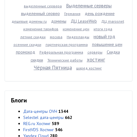
Выделенные серверы
выделенные сервера
выделенный сервер
день рождение
Германия
домены
ДЦ LeaseWeb
дешевые домены ru
ДЦ marosnet
изменение тарифов
изменение цен
итоги года
новый год
летние скидки
москва
Нидерланды
повышение цен
осенние скидки
партнерская программа
промокод
Скидка
Реферальная программа
серверы
хостинг
скидки
Технические работы
Чёрная Пятница
шаред хостинг
Блоги
Дата-центры OVH
1344
Selectel дата-центры
662
REG.ru Хостинг
589
FirstVDS Хостинг
546
Yandex Cloud
280