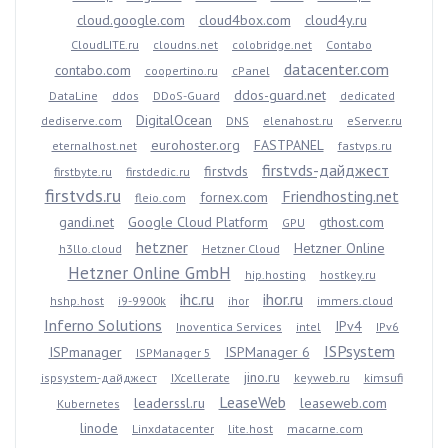
cloud.google.com
cloud4box.com
cloud4y.ru
CloudLITE.ru
cloudns.net
colobridge.net
Contabo
datacenter.com
contabo.com
coopertino.ru
cPanel
ddos-guard.net
DataLine
ddos
DDoS-Guard
dedicated
DigitalOcean
dediserve.com
DNS
elenahost.ru
eServer.ru
eurohoster.org
FASTPANEL
eternalhost.net
fastvps.ru
firstvds-дайджест
firstvds
firstbyte.ru
firstdedic.ru
firstvds.ru
Friendhosting.net
fornex.com
fleio.com
gandi.net
Google Cloud Platform
gthost.com
GPU
hetzner
Hetzner Online
h3llo.cloud
Hetzner Cloud
Hetzner Online GmbH
hip.hosting
hostkey.ru
ihc.ru
ihor.ru
hshp.host
i9-9900k
ihor
immers.cloud
Inferno Solutions
IPv4
Inoventica Services
intel
IPv6
ISPsystem
ISPmanager
ISPManager 6
ISPManager 5
jino.ru
ispsystem-дайджест
IXcellerate
keyweb.ru
kimsufi
LeaseWeb
leaderssl.ru
leaseweb.com
Kubernetes
linode
Linxdatacenter
lite.host
macarne.com