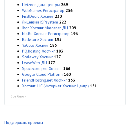
Hetzner дата-центры
269
WebNames Регистратор
256
FirstDedic Хостинг
230
Лицензии ISPsystem
222
Ihor Хостинг Marosnet ДЦ
209
Nic.Ru Хостинг Регистратор
196
Rackstore Хостинг
195
YaColo Хостинг
185
PQ.hosting Хостинг
183
Scaleway Хостинг
177
LeaseWeb ДЦ
177
Spacecore.pro Хостинг
166
Google Cloud Platform
160
FriendHosting.net Хостинг
153
Хостинг IHC (Интернет Хостинг Центр)
151
Все блоги
Поддержать проекты