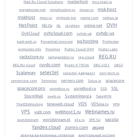
masterhost
Mail.Ru Cloud Solutions
mcs.mail.ru
msk.host
megahoster.net
minehosting.ru
miran.ru
mskhost
mws.ru
myhosti.pro
name.com
nebius.ai
OVH
NetPoint
nic.ru
online.net
NL
nLighten
ovhcloud.com
ovhdc-us
OvhCloud
ovhdc-uk
pq.hosting
park-web.ru
Ponaehali.moscow
ProHoster
prohoster.info
Proxmox
Public Cloud OVH
Qrator Labs
REG.RU
rackstore.ru
ramageddon.ru
reg.cloud
ruvds.com
REG.RU cloud
Ryzen 9 7950x
SBG-2021
SBG3
selectel
Scaleway
selectel-дайджест
serv-tech.ru
servers.com
spacecore
servercore.com
Serverius
Solus.io
spacecore.pro
sprinthost.ru
SSL
sprintbox.ru
SSD
StormWall
SystemIntegra
sweb.ru
TakeWYN
VDS
timeweb.cloud
VDSina.ru
TheIDEAHosting
VPN
VPS
Webnames.ru
webhost1.ru
vultr.com
yacolo
worldstream.nl
worldstream
x5x.ru
XPE.SU
Yandex.cloud
zomro.com
акция
аренда выделенных серверов
виртуальный хостинг