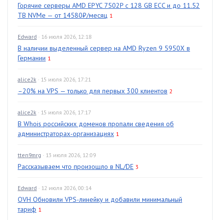
Горячие серверы AMD EPYC 7502P с 128 GB ECC и до 11.52
TB NVMe — от 14580₽/месяц
1
Edward
· 16 июля 2026, 12:18
В наличии выделенный сервер на AMD Ryzen 9 5950X в
Германии
1
alice2k
· 15 июля 2026, 17:21
–20% на VPS — только для первых 300 клиентов
2
alice2k
· 15 июля 2026, 17:17
В Whois российских доменов пропали сведения об
администраторах-организациях
1
tten9mrg
· 13 июля 2026, 12:09
Рассказываем что произошло в NL/DE
3
Edward
· 12 июля 2026, 00:14
OVH Обновили VPS-линейку и добавили минимальный
тариф
1