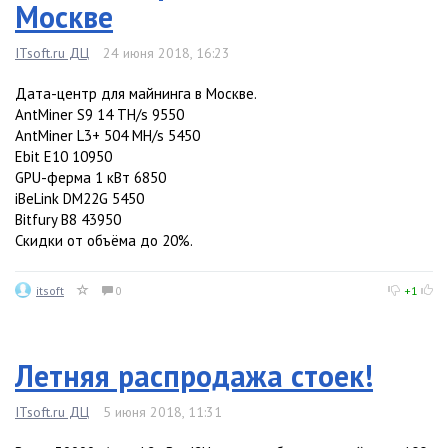
Москве
ITsoft.ru ДЦ
24 июня 2018, 16:23
Дата-центр для майнинга в Москве.
AntMiner S9 14 TH/s 9550
AntMiner L3+ 504 MH/s 5450
Ebit E10 10950
GPU-ферма 1 кВт 6850
iBeLink DM22G 5450
Bitfury B8 43950
Скидки от объёма до 20%.
itsoft
0
+1
Летняя распродажа стоек!
ITsoft.ru ДЦ
5 июня 2018, 11:31