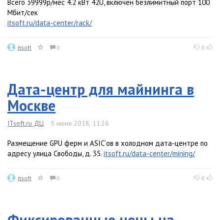
Всего 39999р/мес 4.2 кВт 42U, включен безлимитный порт 100
Мбит/сек
itsoft.ru/data-center/rack/
itsoft
0
0
Дата-центр для майнинга в
Москве
ITsoft.ru ДЦ
5 июня 2018, 11:26
Размещение GPU ферм и ASIC’ов в холодном дата-центре по
адресу улица Свободы, д. 35.
itsoft.ru/data-center/mining/
itsoft
0
0
Фиксированные цены на