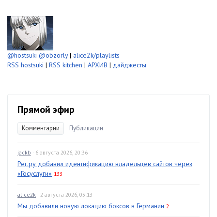
@hostsuki
@obzorly
|
alice2k/playlists
RSS hostsuki
|
RSS kitchen
|
АРХИВ
|
дайджесты
Прямой эфир
Комментарии
Публикации
jackb
· 6 августа 2026, 20:36
Рег.ру добавил идентификацию владельцев сайтов через
«Госуслуги»
133
alice2k
· 2 августа 2026, 03:13
Мы добавили новую локацию боксов в Германии
2