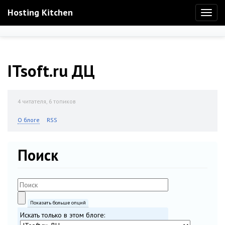
Hosting Kitchen
Toggl
naviga
ITsoft.ru ДЦ
4
читателя, 6 топиков
О блоге
RSS
Поиск
Показать больше опций
Искать только в этом блоге: