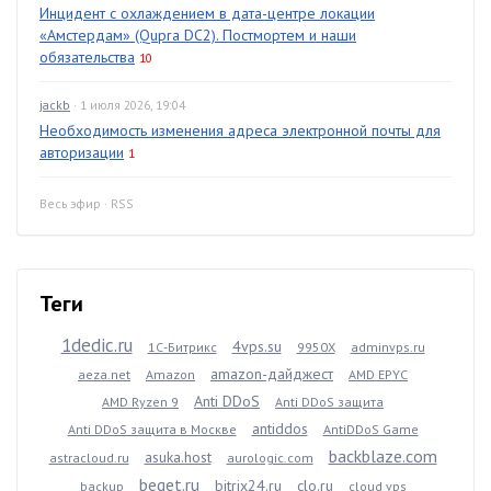
Инцидент с охлаждением в дата-центре локации
«Амстердам» (Qupra DC2). Постмортем и наши
обязательства
10
jackb
· 1 июля 2026, 19:04
Необходимость изменения адреса электронной почты для
авторизации
1
Весь эфир
·
RSS
Теги
1dedic.ru
4vps.su
1С-Битрикс
9950X
adminvps.ru
amazon-дайджест
aeza.net
Amazon
AMD EPYC
Anti DDoS
AMD Ryzen 9
Anti DDoS защита
antiddos
Anti DDoS защита в Москве
AntiDDoS Game
backblaze.com
asuka.host
astracloud.ru
aurologic.com
beget.ru
bitrix24.ru
clo.ru
backup
cloud vps