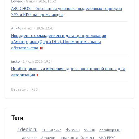
Edward
· 8 июля 2026, 16:32
ABCD.HOST: бесплатная установка выделенных серверов
SYS и RISE на время акции
1
Alik46
· 4 июля 2026, 22:40
Инцидент с охлаждением в дата-центре локации
«Амстердам» (Qupra DC2). Постмортем и наши
обязательства
10
jackb
· 1 июля 2026, 19:04
Необходимость изменения адреса электронной почты для
авторизации
1
Весь эфир
·
RSS
Теги
1dedic.ru
4vps.su
1С-Битрикс
9950X
adminvps.ru
amazon-дайджест
aeza.net
Amazon
AMD EPYC