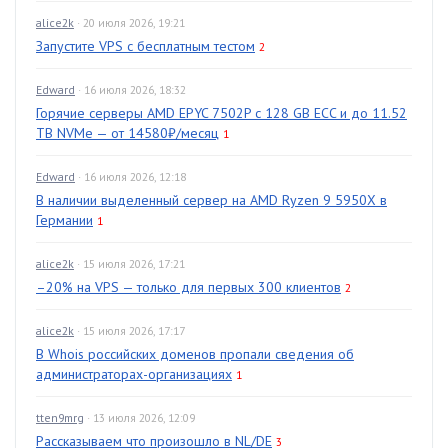
alice2k
· 20 июля 2026, 19:21
Запустите VPS с бесплатным тестом
2
Edward
· 16 июля 2026, 18:32
Горячие серверы AMD EPYC 7502P с 128 GB ECC и до 11.52
TB NVMe — от 14580₽/месяц
1
Edward
· 16 июля 2026, 12:18
В наличии выделенный сервер на AMD Ryzen 9 5950X в
Германии
1
alice2k
· 15 июля 2026, 17:21
–20% на VPS — только для первых 300 клиентов
2
alice2k
· 15 июля 2026, 17:17
В Whois российских доменов пропали сведения об
администраторах-организациях
1
tten9mrg
· 13 июля 2026, 12:09
Рассказываем что произошло в NL/DE
3