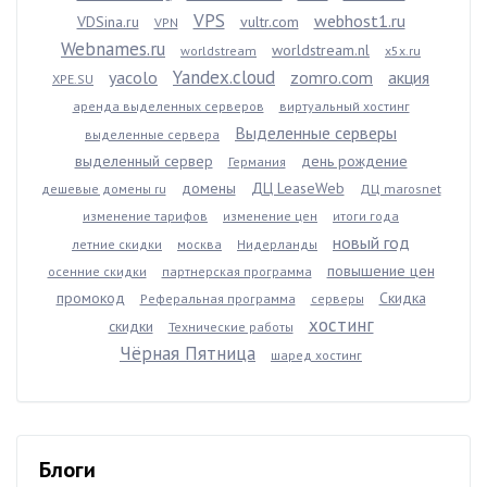
VPS
webhost1.ru
VDSina.ru
vultr.com
VPN
Webnames.ru
worldstream.nl
worldstream
x5x.ru
Yandex.cloud
yacolo
zomro.com
акция
XPE.SU
аренда выделенных серверов
виртуальный хостинг
Выделенные серверы
выделенные сервера
выделенный сервер
день рождение
Германия
домены
ДЦ LeaseWeb
дешевые домены ru
ДЦ marosnet
изменение тарифов
изменение цен
итоги года
новый год
летние скидки
москва
Нидерланды
повышение цен
осенние скидки
партнерская программа
промокод
Скидка
Реферальная программа
серверы
хостинг
скидки
Технические работы
Чёрная Пятница
шаред хостинг
Блоги