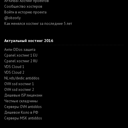
АРХИВЫ Хостинг проектов
Cообщество хостеров
Войти в историю проекта
@obzorly
Как менялся хостинг за последние 5 лет
Актуальный хостинг 2016
Анти-DDos защита
Cpanel хостинг 1 EU
Cpanel хостинг 2 RU
VDS Cloud 1
VDS Cloud 2
NL vds/dedic antiddos
OVH ssd хостинг 1
OVH ssd хостинг 2
Дешевые ISP лицензии
Честные складчины
Серверы OVH antiddos
Дешевое Коло в РФ
Серверы MSK antiddos