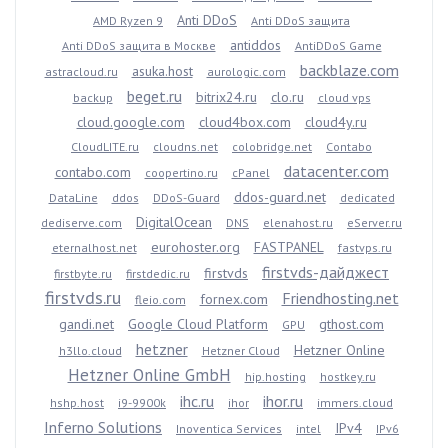
Anti DDoS
AMD Ryzen 9
Anti DDoS защита
antiddos
Anti DDoS защита в Москве
AntiDDoS Game
backblaze.com
asuka.host
astracloud.ru
aurologic.com
beget.ru
bitrix24.ru
clo.ru
backup
cloud vps
cloud.google.com
cloud4box.com
cloud4y.ru
CloudLITE.ru
cloudns.net
colobridge.net
Contabo
datacenter.com
contabo.com
coopertino.ru
cPanel
ddos-guard.net
DataLine
ddos
DDoS-Guard
dedicated
DigitalOcean
dediserve.com
DNS
elenahost.ru
eServer.ru
eurohoster.org
FASTPANEL
eternalhost.net
fastvps.ru
firstvds-дайджест
firstvds
firstbyte.ru
firstdedic.ru
firstvds.ru
Friendhosting.net
fornex.com
fleio.com
gandi.net
Google Cloud Platform
gthost.com
GPU
hetzner
Hetzner Online
h3llo.cloud
Hetzner Cloud
Hetzner Online GmbH
hip.hosting
hostkey.ru
ihc.ru
ihor.ru
hshp.host
i9-9900k
ihor
immers.cloud
Inferno Solutions
IPv4
Inoventica Services
intel
IPv6