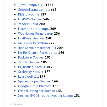
Дата-центры OVH
1344
Selectel дата-центры
662
REG.ru Хостинг
589
FirstVDS Хостинг
546
Yandex Cloud
280
Hetzner дата-центры
269
WebNames Регистратор
256
FirstDedic Хостинг
230
Лицензии ISPsystem
222
Ihor Хостинг Marosnet ДЦ
209
Nic.Ru Хостинг Регистратор
196
Rackstore Хостинг
195
YaColo Хостинг
185
PQ.hosting Хостинг
183
Scaleway Хостинг
177
LeaseWeb ДЦ
177
Spacecore.pro Хостинг
166
Google Cloud Platform
160
FriendHosting.net Хостинг
153
Хостинг IHC (Интернет Хостинг Центр)
151
Все блоги