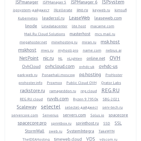
ISPsystem
ISPmanager
ISPManager 6
ISPManager 5
jino.ru
ispsystem-дайджест
IXcellerate
keyweb.ru
kimsufi
LeaseWeb
leaderssl.ru
leaseweb.com
Kubernetes
linode
Linxdatacenter
lite.host
macarne.com
masterhost
Mail.Ru Cloud Solutions
mcs.mail.ru
msk.host
megahoster.net
minehosting.ru
miran.ru
mskhost
mws.ru
myhosti.pro
name.com
nebius.ai
OVH
NetPoint
nic.ru
online.net
NL
nLighten
ovhcloud.com
ovhdc-us
OvhCloud
ovhdc-uk
pq.hosting
park-web.ru
Ponaehali.moscow
ProHoster
prohoster.info
Proxmox
Public Cloud OVH
Qrator Labs
REG.RU
rackstore.ru
ramageddon.ru
reg.cloud
ruvds.com
REG.RU cloud
Ryzen 9 7950x
SBG-2021
selectel
Scaleway
selectel-дайджест
serv-tech.ru
servers.com
spacecore
servercore.com
Serverius
Solus.io
spacecore.pro
sprinthost.ru
SSL
sprintbox.ru
SSD
StormWall
SystemIntegra
sweb.ru
TakeWYN
VDS
timeweb.cloud
TheIDEAHosting
vdscom.ru