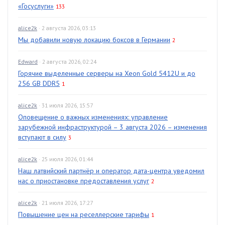
«Госуслуги»
133
alice2k
· 2 августа 2026, 03:13
Мы добавили новую локацию боксов в Германии
2
Edward
· 2 августа 2026, 02:24
Горячие выделенные серверы на Xeon Gold 5412U и до
256 GB DDR5
1
alice2k
· 31 июля 2026, 15:57
Оповещение о важных изменениях: управление
зарубежной инфраструктурой – 3 августа 2026 – изменения
вступают в силу
3
alice2k
· 25 июля 2026, 01:44
Наш латвийский партнёр и оператор дата-центра уведомил
нас о приостановке предоставления услуг
2
alice2k
· 21 июля 2026, 17:27
Повышение цен на реселлерские тарифы
1