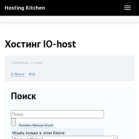
Hosting Kitchen
Toggl
naviga
Хостинг IO-host
1
читатель, 1 топик
О блоге
RSS
Поиск
Показать больше опций
Искать только в этом блоге: