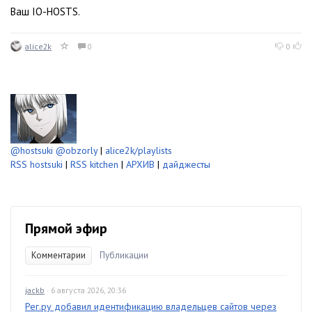
Ваш IO-HOSTS.
alice2k
0
0
@hostsuki
@obzorly
|
alice2k/playlists
RSS hostsuki
|
RSS kitchen
|
АРХИВ
|
дайджесты
Прямой эфир
Комментарии
Публикации
jackb
· 6 августа 2026, 20:36
Рег.ру добавил идентификацию владельцев сайтов через