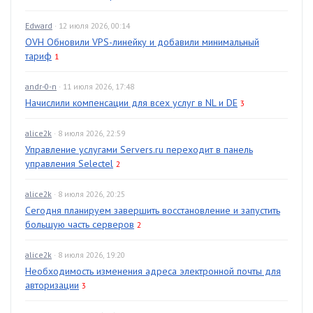
Edward
· 12 июля 2026, 00:14
OVH Обновили VPS-линейку и добавили минимальный
тариф
1
andr-0-n
· 11 июля 2026, 17:48
Начислили компенсации для всех услуг в NL и DE
3
alice2k
· 8 июля 2026, 22:59
Управление услугами Servers.ru переходит в панель
управления Selectel
2
alice2k
· 8 июля 2026, 20:25
Сегодня планируем завершить восстановление и запустить
большую часть серверов
2
alice2k
· 8 июля 2026, 19:20
Необходимость изменения адреса электронной почты для
авторизации
3