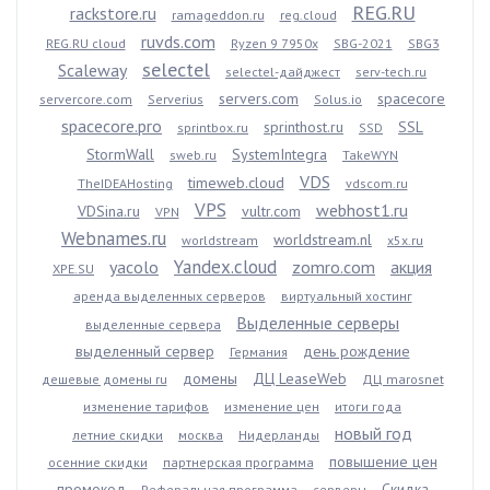
REG.RU
rackstore.ru
ramageddon.ru
reg.cloud
ruvds.com
REG.RU cloud
Ryzen 9 7950x
SBG-2021
SBG3
selectel
Scaleway
selectel-дайджест
serv-tech.ru
servers.com
spacecore
servercore.com
Serverius
Solus.io
spacecore.pro
sprinthost.ru
SSL
sprintbox.ru
SSD
StormWall
SystemIntegra
sweb.ru
TakeWYN
VDS
timeweb.cloud
TheIDEAHosting
vdscom.ru
VPS
webhost1.ru
VDSina.ru
vultr.com
VPN
Webnames.ru
worldstream.nl
worldstream
x5x.ru
Yandex.cloud
yacolo
zomro.com
акция
XPE.SU
аренда выделенных серверов
виртуальный хостинг
Выделенные серверы
выделенные сервера
выделенный сервер
день рождение
Германия
домены
ДЦ LeaseWeb
дешевые домены ru
ДЦ marosnet
изменение тарифов
изменение цен
итоги года
новый год
летние скидки
москва
Нидерланды
повышение цен
осенние скидки
партнерская программа
промокод
Скидка
Реферальная программа
серверы