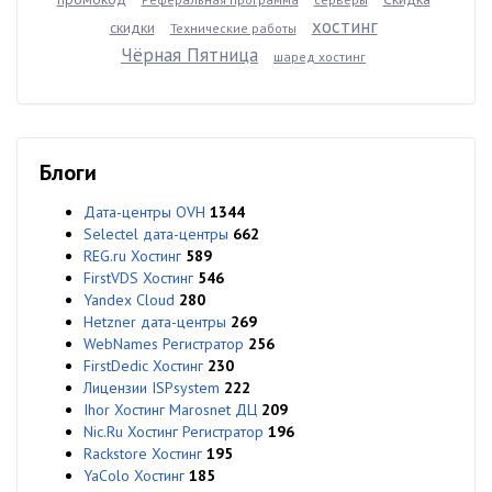
хостинг
скидки
Технические работы
Чёрная Пятница
шаред хостинг
Блоги
Дата-центры OVH
1344
Selectel дата-центры
662
REG.ru Хостинг
589
FirstVDS Хостинг
546
Yandex Cloud
280
Hetzner дата-центры
269
WebNames Регистратор
256
FirstDedic Хостинг
230
Лицензии ISPsystem
222
Ihor Хостинг Marosnet ДЦ
209
Nic.Ru Хостинг Регистратор
196
Rackstore Хостинг
195
YaColo Хостинг
185