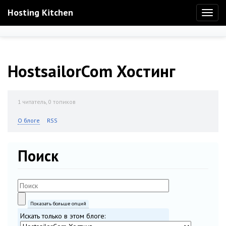
Hosting Kitchen
Toggl
naviga
HostsailorCom Хостинг
1
читатель, 0 топиков
О блоге
RSS
Поиск
Показать больше опций
Искать только в этом блоге: