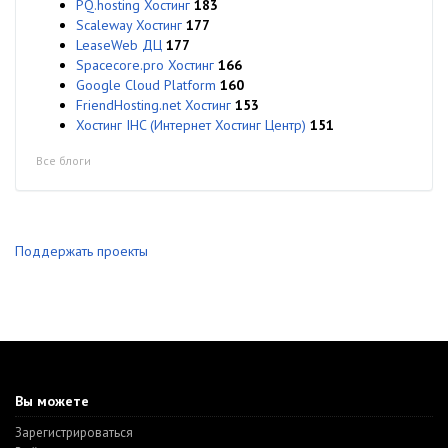
PQ.hosting Хостинг
183
Scaleway Хостинг
177
LeaseWeb ДЦ
177
Spacecore.pro Хостинг
166
Google Cloud Platform
160
FriendHosting.net Хостинг
153
Хостинг IHC (Интернет Хостинг Центр)
151
Все блоги
Поддержать проекты
Вы можете
Зарегистрироваться