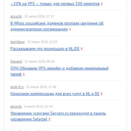
–20% на VPS — только для первых 300 клиентов
2
alice2k
· 15 июля 2026, 17:17
В Whois российских доменов пропали сведения об
администраторах-организациях
1
tten9mrg
· 13 июля 2026, 12:09
Рассказываем что произошло в NL/DE
3
Edward
· 12 июля 2026, 00:14
OVH Обновили VPS-линейку и добавили минимальный
тариф
1
andr-0-n
· 11 июля 2026, 17:48
Начислили компенсации для всех услуг в NL и DE
3
alice2k
· 8 июля 2026, 22:59
Управление услугами Servers.ru переходит в панель
управления Selectel
2