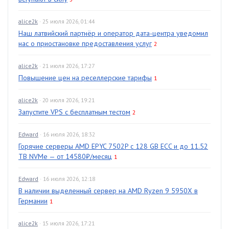
alice2k
· 25 июля 2026, 01:44
Наш латвийский партнёр и оператор дата-центра уведомил
нас о приостановке предоставления услуг
2
alice2k
· 21 июля 2026, 17:27
Повышение цен на реселлерские тарифы
1
alice2k
· 20 июля 2026, 19:21
Запустите VPS с бесплатным тестом
2
Edward
· 16 июля 2026, 18:32
Горячие серверы AMD EPYC 7502P с 128 GB ECC и до 11.52
TB NVMe — от 14580₽/месяц
1
Edward
· 16 июля 2026, 12:18
В наличии выделенный сервер на AMD Ryzen 9 5950X в
Германии
1
alice2k
· 15 июля 2026, 17:21