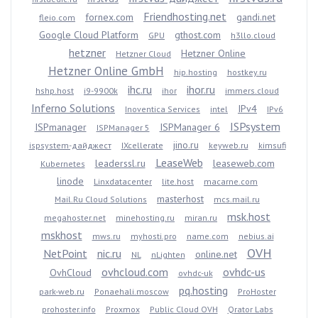
Friendhosting.net
fornex.com
gandi.net
fleio.com
Google Cloud Platform
gthost.com
GPU
h3llo.cloud
hetzner
Hetzner Online
Hetzner Cloud
Hetzner Online GmbH
hip.hosting
hostkey.ru
ihc.ru
ihor.ru
hshp.host
i9-9900k
ihor
immers.cloud
Inferno Solutions
IPv4
Inoventica Services
intel
IPv6
ISPsystem
ISPmanager
ISPManager 6
ISPManager 5
jino.ru
ispsystem-дайджест
IXcellerate
keyweb.ru
kimsufi
LeaseWeb
leaderssl.ru
leaseweb.com
Kubernetes
linode
Linxdatacenter
lite.host
macarne.com
masterhost
Mail.Ru Cloud Solutions
mcs.mail.ru
msk.host
megahoster.net
minehosting.ru
miran.ru
mskhost
mws.ru
myhosti.pro
name.com
nebius.ai
OVH
NetPoint
nic.ru
online.net
NL
nLighten
ovhcloud.com
ovhdc-us
OvhCloud
ovhdc-uk
pq.hosting
park-web.ru
Ponaehali.moscow
ProHoster
prohoster.info
Proxmox
Public Cloud OVH
Qrator Labs