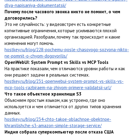
dlya-napisaniya-dokumentatsii/
Почему после часового звонка никто не помнит, о чем
договорились?
Это не случайность: у видеовстреч есть конкретные
когнитивные ограничения, которые усиливаются плохой
организацией. Разобрали, почему так происходит и какие
изменения могут помочь.
hostkey.ru/blog/228-pochemu-posle-chasovogo-sozvona-nikto-
ne-pomnit-o-chyom-dogovorilis/
OpenWebUI: System Prompt vs Skills vs MCP Tools
На практике показали, чем отличаются уровни работы и как
они решают задачи в реальных системах.
hostkey.ru/blog/231-openwebui-system-prompt-vs-skills-vs-
mcp-tools-razbiraem-na-zhivom-primere-validatsii-url/
Что такое объектное хранилище S3
Объясняем простым языком, как устроено, где оно
используется и чем отличается от других типов хранения
данных.
hostkey.ru/blog/234-chto-takoe-oblachnoe-obektnoe-
khranilishche-s3-amazon-simple-storage-service/
Индия собрала суперкомпьютер после отказа США