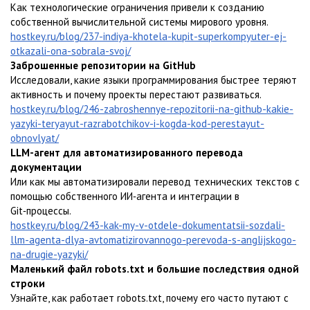
Как технологические ограничения привели к созданию
собственной вычислительной системы мирового уровня.
hostkey.ru/blog/237-indiya-khotela-kupit-superkompyuter-ej-
otkazali-ona-sobrala-svoj/
Заброшенные репозитории на GitHub
Исследовали, какие языки программирования быстрее теряют
активность и почему проекты перестают развиваться.
hostkey.ru/blog/246-zabroshennye-repozitorii-na-github-kakie-
yazyki-teryayut-razrabotchikov-i-kogda-kod-perestayut-
obnovlyat/
LLM-агент для автоматизированного перевода
документации
Или как мы автоматизировали перевод технических текстов с
помощью собственного ИИ‑агента и интеграции в
Git‑процессы.
hostkey.ru/blog/243-kak-my-v-otdele-dokumentatsii-sozdali-
llm-agenta-dlya-avtomatizirovannogo-perevoda-s-anglijskogo-
na-drugie-yazyki/
Маленький файл robots.txt и большие последствия одной
строки
Узнайте, как работает robots.txt, почему его часто путают с