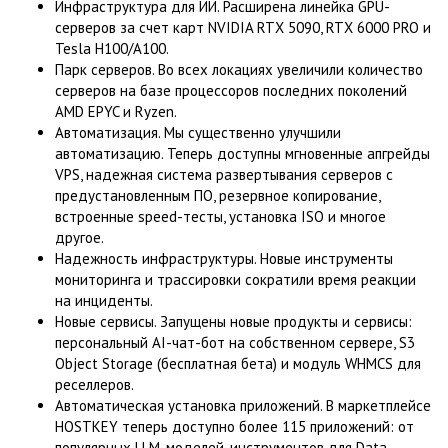
Инфраструктура для ИИ. Расширена линейка GPU-
серверов за счет карт NVIDIA RTX 5090, RTX 6000 PRO и
Tesla H100/A100.
Парк серверов. Во всех локациях увеличили количество
серверов на базе процессоров последних поколений
AMD EPYC и Ryzen.
Автоматизация. Мы существенно улучшили
автоматизацию. Теперь доступны мгновенные апгрейды
VPS, надежная система развертывания серверов с
предустановленным ПО, резервное копирование,
встроенные speed-тесты, установка ISO и многое
другое.
Надежность инфраструктуры. Новые инструменты
мониторинга и трассировки сократили время реакции
на инциденты.
Новые сервисы. Запущены новые продукты и сервисы:
персональный AI-чат-бот на собственном сервере, S3
Object Storage (бесплатная бета) и модуль WHMCS для
реселлеров.
Автоматическая установка приложений. В маркетплейсе
HOSTKEY теперь доступно более 115 приложений: от
популярных LLM-моделей, инструментов для Data