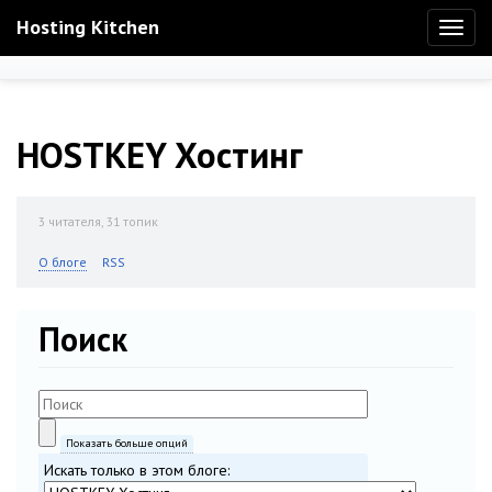
Hosting Kitchen
Toggl
naviga
HOSTKEY Хостинг
3
читателя, 31 топик
О блоге
RSS
Поиск
Показать больше опций
Искать только в этом блоге: