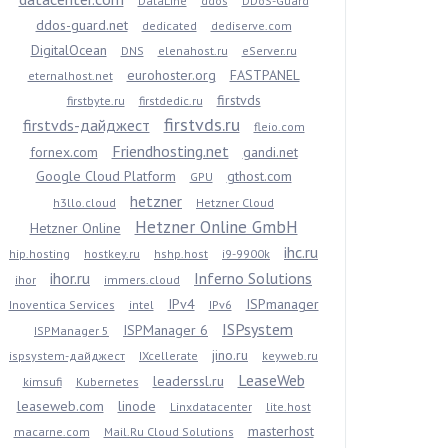
DataLine
ddos
DDoS-Guard
ddos-guard.net
dedicated
dediserve.com
DigitalOcean
DNS
elenahost.ru
eServer.ru
eurohoster.org
FASTPANEL
eternalhost.net
firstvds
firstbyte.ru
firstdedic.ru
firstvds.ru
firstvds-дайджест
fleio.com
Friendhosting.net
fornex.com
gandi.net
Google Cloud Platform
gthost.com
GPU
hetzner
h3llo.cloud
Hetzner Cloud
Hetzner Online GmbH
Hetzner Online
ihc.ru
hip.hosting
hostkey.ru
hshp.host
i9-9900k
ihor.ru
Inferno Solutions
ihor
immers.cloud
IPv4
ISPmanager
Inoventica Services
intel
IPv6
ISPsystem
ISPManager 6
ISPManager 5
jino.ru
ispsystem-дайджест
IXcellerate
keyweb.ru
LeaseWeb
leaderssl.ru
kimsufi
Kubernetes
leaseweb.com
linode
Linxdatacenter
lite.host
masterhost
macarne.com
Mail.Ru Cloud Solutions