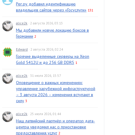
Рег.ру добавил идентификацию
владельцев сайтов через «Госуслуги»
131
alice2k
· 2 августа 2026, 03:13
Мы добавили новую локацию боксов в
Германии
2
Edward
· 2 августа 2026, 02:24
Горячие выделенные серверы на Xeon
Gold 5412U и до 256 GB DDR5
1
alice2k
· 31 июля 2026, 15:57
Оповещение о важных изменениях:
управление зарубежной инфраструктурой
– 3 августа 2026 – изменения вступают в
силу
3
alice2k
· 25 июля 2026, 01:44
Наш латвийский партнёр и оператор дата-
центра уведомил нас о приостановке
предоставления услуг
2