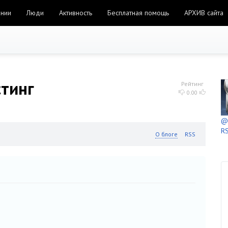
ании
Люди
Активность
Бесплатная помощь
АРХИВ сайта
стинг
Рейтинг
0.00
@h
RS
О блоге
RSS