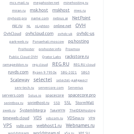
mcs.mail.ru
megahoster.net
minehosting.ru
msk.host
mskhost
miran.ru
mws.ru
NetPoint
myhosti.pro
name.com
nebius.ai
OVH
nic.ru
online.net
NL
nLighten
ovhcloud.com
ovhdc-us
OvhCloud
ovhdc-uk
pq.hosting
park-web.ru
Ponaehali.moscow
ProHoster
prohoster.info
Proxmox
rackstore.ru
Public Cloud OVH
Qrator Labs
REG.RU
ramageddon.ru
reg.cloud
REG.RU cloud
ruvds.com
Ryzen 9 7950x
SBG-2021
SBG3
selectel
Scaleway
selectel-дайджест
serv-tech.ru
servercore.com
Serverius
spacecore.pro
servers.com
spacecore
Solus.io
sprinthost.ru
SSL
StormWall
sprintbox.ru
SSD
SystemIntegra
sweb.ru
TakeWYN
TheIDEAHosting
VDS
timeweb.cloud
VDSina.ru
vdscom.ru
VPN
VPS
Webnames.ru
webhost1.ru
vultr.com
worldstream.nl
worldstream
x5x.ru
XPE.SU