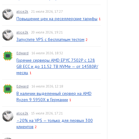
alice2k
· 21 июля 2026, 17:27
Повышение цен на реселлерские тарифы
1
alice2k
· 20 июля 2026, 19:21
Запустите VPS с бесплатным тестом
2
Edward
· 16 июля 2026, 18:32
Горячие серверы AMD EPYC 7502P с 128
GB ECC и до 11.52 TB NVMe — от 14580₽/
месяц
1
Edward
· 16 июля 2026, 12:18
В наличии выделенный сервер на AMD
Ryzen 9 5950X в Германии
1
alice2k
· 15 июля 2026, 17:21
–20% на VPS — только для первых 300
клиентов
2