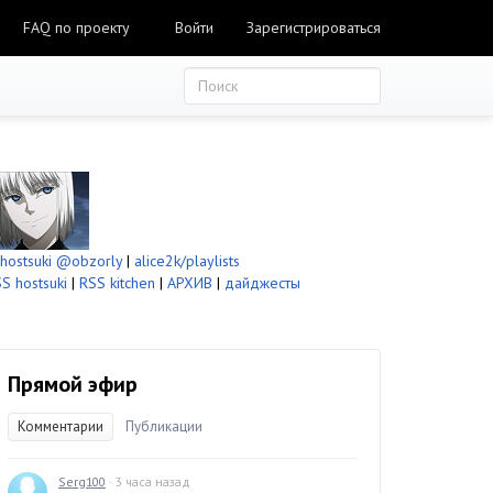
FAQ по проекту
Войти
Зарегистрироваться
ostsuki
@obzorly
|
alice2k/playlists
S hostsuki
|
RSS kitchen
|
АРХИВ
|
дайджесты
Прямой эфир
Комментарии
Публикации
Serg100
· 3 часа назад