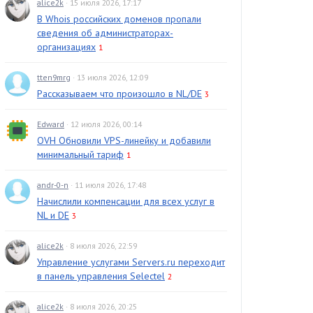
alice2k
· 15 июля 2026, 17:17
В Whois российских доменов пропали
сведения об администраторах-
организациях
1
tten9mrg
· 13 июля 2026, 12:09
Рассказываем что произошло в NL/DE
3
Edward
· 12 июля 2026, 00:14
OVH Обновили VPS-линейку и добавили
минимальный тариф
1
andr-0-n
· 11 июля 2026, 17:48
Начислили компенсации для всех услуг в
NL и DE
3
alice2k
· 8 июля 2026, 22:59
Управление услугами Servers.ru переходит
в панель управления Selectel
2
alice2k
· 8 июля 2026, 20:25