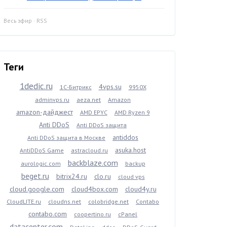
Весь эфир
·
RSS
Теги
1dedic.ru
4vps.su
1С-Битрикс
9950X
adminvps.ru
aeza.net
Amazon
amazon-дайджест
AMD EPYC
AMD Ryzen 9
Anti DDoS
Anti DDoS защита
antiddos
Anti DDoS защита в Москве
asuka.host
AntiDDoS Game
astracloud.ru
backblaze.com
aurologic.com
backup
beget.ru
bitrix24.ru
clo.ru
cloud vps
cloud.google.com
cloud4box.com
cloud4y.ru
CloudLITE.ru
cloudns.net
colobridge.net
Contabo
contabo.com
coopertino.ru
cPanel
datacenter.com