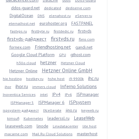
DataLine
ddos
DDoS-Guard
ddos-guard.net
dedicated
dediserve.com
DigitalOcean
DNS
elenahost.ru
eServer.ru
eurohoster.org
FASTPANEL
eternalhost.net
firstvds
fastvps.ru
firstbyte.ru
firstdedic.ru
firstvds.ru
firstvds-дайджест
fleio.com
Friendhosting.net
fornex.com
gandi.net
Google Cloud Platform
gthost.com
GPU
hetzner
h3llo.cloud
Hetzner Cloud
Hetzner Online GmbH
Hetzner Online
ihc.ru
hip.hosting
hostkey.ru
hshp.host
i9-9900k
ihor.ru
Inferno Solutions
ihor
immers.cloud
IPv4
ISPmanager
Inoventica Services
intel
IPv6
ISPsystem
ISPManager 6
ISPManager 5
jino.ru
ispsystem-дайджест
IXcellerate
keyweb.ru
LeaseWeb
leaderssl.ru
kimsufi
Kubernetes
leaseweb.com
linode
Linxdatacenter
lite.host
masterhost
macarne.com
Mail.Ru Cloud Solutions