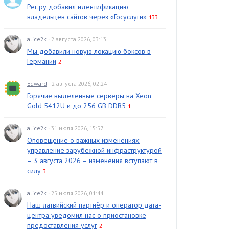
Рег.ру добавил идентификацию
владельцев сайтов через «Госуслуги»
133
alice2k
· 2 августа 2026, 03:13
Мы добавили новую локацию боксов в
Германии
2
Edward
· 2 августа 2026, 02:24
Горячие выделенные серверы на Xeon
Gold 5412U и до 256 GB DDR5
1
alice2k
· 31 июля 2026, 15:57
Оповещение о важных изменениях:
управление зарубежной инфраструктурой
– 3 августа 2026 – изменения вступают в
силу
3
alice2k
· 25 июля 2026, 01:44
Наш латвийский партнёр и оператор дата-
центра уведомил нас о приостановке
предоставления услуг
2