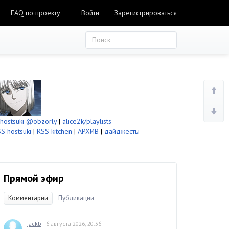
FAQ по проекту
Войти
Зарегистрироваться
ostsuki
@obzorly
|
alice2k/playlists
S hostsuki
|
RSS kitchen
|
АРХИВ
|
дайджесты
Прямой эфир
Комментарии
Публикации
jackb
· 6 августа 2026, 20:36