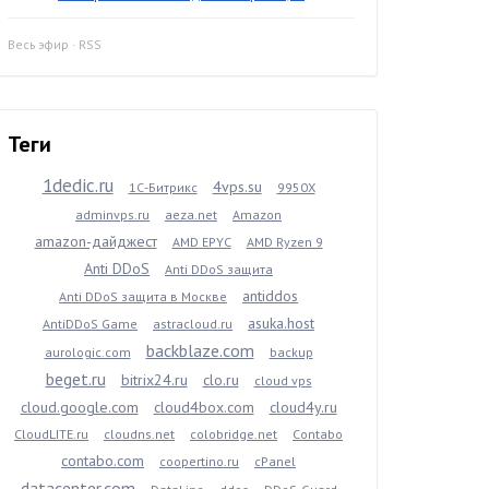
Весь эфир
·
RSS
Теги
1dedic.ru
4vps.su
1С-Битрикс
9950X
adminvps.ru
aeza.net
Amazon
amazon-дайджест
AMD EPYC
AMD Ryzen 9
Anti DDoS
Anti DDoS защита
antiddos
Anti DDoS защита в Москве
asuka.host
AntiDDoS Game
astracloud.ru
backblaze.com
aurologic.com
backup
beget.ru
bitrix24.ru
clo.ru
cloud vps
cloud.google.com
cloud4box.com
cloud4y.ru
CloudLITE.ru
cloudns.net
colobridge.net
Contabo
contabo.com
coopertino.ru
cPanel
datacenter.com