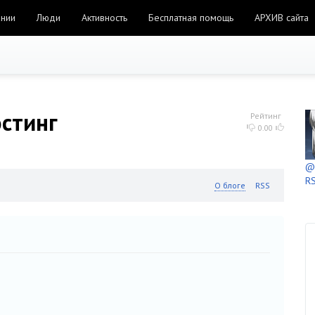
ании
Люди
Активность
Бесплатная помощь
АРХИВ сайта
стинг
Рейтинг
0.00
@h
RS
О блоге
RSS