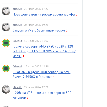
alice2k
· 21 июля 2026, 17:27
Повышение цен на реселлерские тарифы
1
alice2k
· 20 июля 2026, 19:21
Запустите VPS с бесплатным тестом
2
Edward
· 16 июля 2026, 18:32
Горячие серверы AMD EPYC 7502P с 128
GB ECC и до 11.52 TB NVMe — от 14580₽/
месяц
1
Edward
· 16 июля 2026, 12:18
В наличии выделенный сервер на AMD
Ryzen 9 5950X в Германии
1
alice2k
· 15 июля 2026, 17:21
–20% на VPS — только для первых 300
клиентов
2