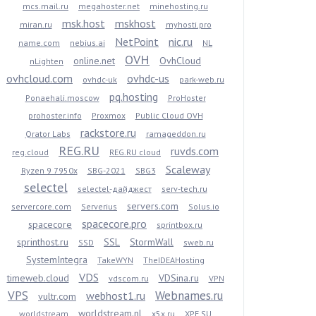
mcs.mail.ru
megahoster.net
minehosting.ru
msk.host
mskhost
miran.ru
myhosti.pro
NetPoint
nic.ru
name.com
nebius.ai
NL
OVH
online.net
OvhCloud
nLighten
ovhcloud.com
ovhdc-us
ovhdc-uk
park-web.ru
pq.hosting
Ponaehali.moscow
ProHoster
prohoster.info
Proxmox
Public Cloud OVH
rackstore.ru
Qrator Labs
ramageddon.ru
REG.RU
ruvds.com
reg.cloud
REG.RU cloud
Scaleway
Ryzen 9 7950x
SBG-2021
SBG3
selectel
selectel-дайджест
serv-tech.ru
servers.com
servercore.com
Serverius
Solus.io
spacecore.pro
spacecore
sprintbox.ru
sprinthost.ru
SSL
StormWall
SSD
sweb.ru
SystemIntegra
TakeWYN
TheIDEAHosting
VDS
timeweb.cloud
VDSina.ru
vdscom.ru
VPN
VPS
Webnames.ru
webhost1.ru
vultr.com
worldstream.nl
worldstream
x5x.ru
XPE.SU