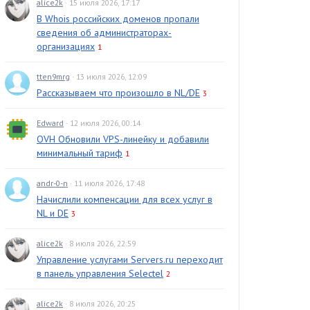
alice2k
· 15 июля 2026, 17:17
В Whois российских доменов пропали
сведения об администраторах-
организациях
1
tten9mrg
· 13 июля 2026, 12:09
Рассказываем что произошло в NL/DE
3
Edward
· 12 июля 2026, 00:14
OVH Обновили VPS-линейку и добавили
минимальный тариф
1
andr-0-n
· 11 июля 2026, 17:48
Начислили компенсации для всех услуг в
NL и DE
3
alice2k
· 8 июля 2026, 22:59
Управление услугами Servers.ru переходит
в панель управления Selectel
2
alice2k
· 8 июля 2026, 20:25