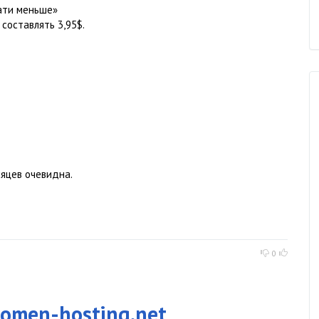
ати меньше»
составлять 3,95$.
сяцев очевидна.
0
omen-hosting.net