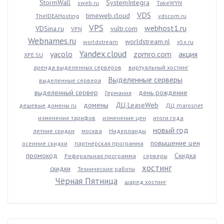
StormWall
SystemIntegra
sweb.ru
TakeWYN
VDS
timeweb.cloud
TheIDEAHosting
vdscom.ru
VPS
webhost1.ru
VDSina.ru
vultr.com
VPN
Webnames.ru
worldstream.nl
worldstream
x5x.ru
Yandex.cloud
yacolo
zomro.com
акция
XPE.SU
аренда выделенных серверов
виртуальный хостинг
Выделенные серверы
выделенные сервера
выделенный сервер
день рождение
Германия
домены
ДЦ LeaseWeb
дешевые домены ru
ДЦ marosnet
изменение тарифов
изменение цен
итоги года
новый год
летние скидки
москва
Нидерланды
повышение цен
осенние скидки
партнерская программа
промокод
Скидка
Реферальная программа
серверы
хостинг
скидки
Технические работы
Чёрная Пятница
шаред хостинг