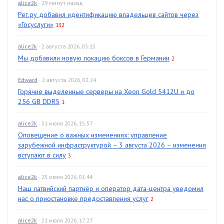
alice2k
· 29 минут назад
Рег.ру добавил идентификацию владельцев сайтов через
«Госуслуги»
132
alice2k
· 2 августа 2026, 03:13
Мы добавили новую локацию боксов в Германии
2
Edward
· 2 августа 2026, 02:24
Горячие выделенные серверы на Xeon Gold 5412U и до
256 GB DDR5
1
alice2k
· 31 июля 2026, 15:57
Оповещение о важных изменениях: управление
зарубежной инфраструктурой – 3 августа 2026 – изменения
вступают в силу
3
alice2k
· 25 июля 2026, 01:44
Наш латвийский партнёр и оператор дата-центра уведомил
нас о приостановке предоставления услуг
2
alice2k
· 21 июля 2026, 17:27