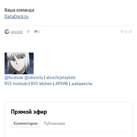
Ваша команда
DataDock.ru
alice2k
0
0
@hostsuki
@obzorly
|
alice2k/playlists
RSS hostsuki
|
RSS kitchen
|
АРХИВ
|
дайджесты
Прямой эфир
Комментарии
Публикации