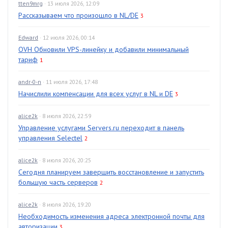
tten9mrg
· 13 июля 2026, 12:09
Рассказываем что произошло в NL/DE
3
Edward
· 12 июля 2026, 00:14
OVH Обновили VPS-линейку и добавили минимальный
тариф
1
andr-0-n
· 11 июля 2026, 17:48
Начислили компенсации для всех услуг в NL и DE
3
alice2k
· 8 июля 2026, 22:59
Управление услугами Servers.ru переходит в панель
управления Selectel
2
alice2k
· 8 июля 2026, 20:25
Сегодня планируем завершить восстановление и запустить
большую часть серверов
2
alice2k
· 8 июля 2026, 19:20
Необходимость изменения адреса электронной почты для
авторизации
3