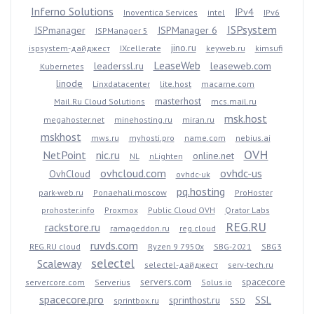
Inferno Solutions
IPv4
Inoventica Services
intel
IPv6
ISPsystem
ISPmanager
ISPManager 6
ISPManager 5
jino.ru
ispsystem-дайджест
IXcellerate
keyweb.ru
kimsufi
LeaseWeb
leaderssl.ru
leaseweb.com
Kubernetes
linode
Linxdatacenter
lite.host
macarne.com
masterhost
Mail.Ru Cloud Solutions
mcs.mail.ru
msk.host
megahoster.net
minehosting.ru
miran.ru
mskhost
mws.ru
myhosti.pro
name.com
nebius.ai
OVH
NetPoint
nic.ru
online.net
NL
nLighten
ovhcloud.com
ovhdc-us
OvhCloud
ovhdc-uk
pq.hosting
park-web.ru
Ponaehali.moscow
ProHoster
prohoster.info
Proxmox
Public Cloud OVH
Qrator Labs
REG.RU
rackstore.ru
ramageddon.ru
reg.cloud
ruvds.com
REG.RU cloud
Ryzen 9 7950x
SBG-2021
SBG3
selectel
Scaleway
selectel-дайджест
serv-tech.ru
servers.com
spacecore
servercore.com
Serverius
Solus.io
spacecore.pro
sprinthost.ru
SSL
sprintbox.ru
SSD