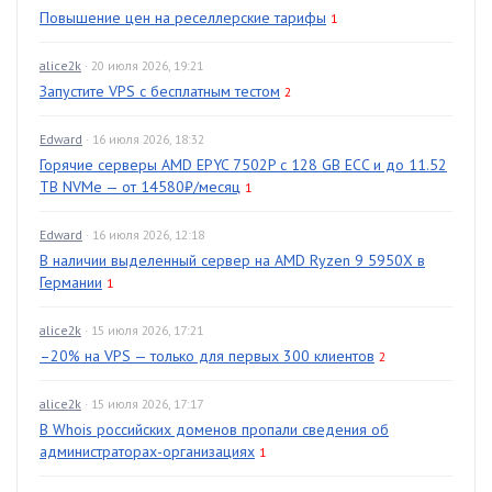
Повышение цен на реселлерские тарифы
1
alice2k
· 20 июля 2026, 19:21
Запустите VPS с бесплатным тестом
2
Edward
· 16 июля 2026, 18:32
Горячие серверы AMD EPYC 7502P с 128 GB ECC и до 11.52
TB NVMe — от 14580₽/месяц
1
Edward
· 16 июля 2026, 12:18
В наличии выделенный сервер на AMD Ryzen 9 5950X в
Германии
1
alice2k
· 15 июля 2026, 17:21
–20% на VPS — только для первых 300 клиентов
2
alice2k
· 15 июля 2026, 17:17
В Whois российских доменов пропали сведения об
администраторах-организациях
1