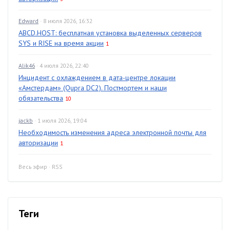
Edward
· 8 июля 2026, 16:32
ABCD.HOST: бесплатная установка выделенных серверов
SYS и RISE на время акции
1
Alik46
· 4 июля 2026, 22:40
Инцидент с охлаждением в дата-центре локации
«Амстердам» (Qupra DC2). Постмортем и наши
обязательства
10
jackb
· 1 июля 2026, 19:04
Необходимость изменения адреса электронной почты для
авторизации
1
Весь эфир
·
RSS
Теги