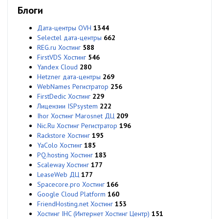
Блоги
Дата-центры OVH
1344
Selectel дата-центры
662
REG.ru Хостинг
588
FirstVDS Хостинг
546
Yandex Cloud
280
Hetzner дата-центры
269
WebNames Регистратор
256
FirstDedic Хостинг
229
Лицензии ISPsystem
222
Ihor Хостинг Marosnet ДЦ
209
Nic.Ru Хостинг Регистратор
196
Rackstore Хостинг
195
YaColo Хостинг
185
PQ.hosting Хостинг
183
Scaleway Хостинг
177
LeaseWeb ДЦ
177
Spacecore.pro Хостинг
166
Google Cloud Platform
160
FriendHosting.net Хостинг
153
Хостинг IHC (Интернет Хостинг Центр)
151