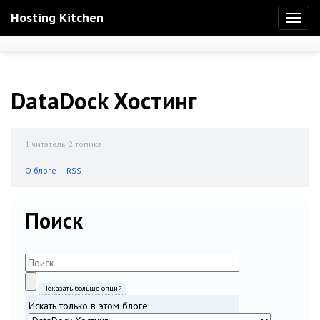
Hosting Kitchen
Toggl
naviga
DataDock Хостинг
1
читатель, 2 топика
О блоге
RSS
Поиск
Показать больше опций
Искать только в этом блоге: