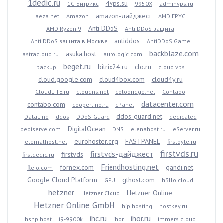
1dedic.ru
4vps.su
1С-Битрикс
9950X
adminvps.ru
amazon-дайджест
aeza.net
Amazon
AMD EPYC
Anti DDoS
AMD Ryzen 9
Anti DDoS защита
antiddos
Anti DDoS защита в Москве
AntiDDoS Game
backblaze.com
asuka.host
astracloud.ru
aurologic.com
beget.ru
bitrix24.ru
clo.ru
backup
cloud vps
cloud.google.com
cloud4box.com
cloud4y.ru
CloudLITE.ru
cloudns.net
colobridge.net
Contabo
datacenter.com
contabo.com
coopertino.ru
cPanel
ddos-guard.net
DataLine
ddos
DDoS-Guard
dedicated
DigitalOcean
dediserve.com
DNS
elenahost.ru
eServer.ru
eurohoster.org
FASTPANEL
eternalhost.net
firstbyte.ru
firstvds.ru
firstvds-дайджест
firstvds
firstdedic.ru
Friendhosting.net
fornex.com
gandi.net
fleio.com
Google Cloud Platform
gthost.com
GPU
h3llo.cloud
hetzner
Hetzner Online
Hetzner Cloud
Hetzner Online GmbH
hip.hosting
hostkey.ru
ihc.ru
ihor.ru
hshp.host
i9-9900k
ihor
immers.cloud