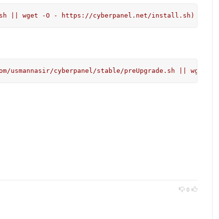
sh || wget -O - https://cyberpanel.net/install.sh)
om/usmannasir/cyberpanel/stable/preUpgrade.sh || wget -O
0