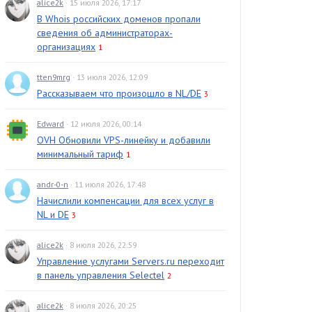
alice2k
· 15 июля 2026, 17:17
В Whois российских доменов пропали
сведения об администраторах-
организациях
1
tten9mrg
· 13 июля 2026, 12:09
Рассказываем что произошло в NL/DE
3
 - https://raw.githubusercontent.com/usmannasir/cyberpan
Edward
· 12 июля 2026, 00:14
OVH Обновили VPS-линейку и добавили
минимальный тариф
1
andr-0-n
· 11 июля 2026, 17:48
Начислили компенсации для всех услуг в
NL и DE
3
alice2k
· 8 июля 2026, 22:59
Управление услугами Servers.ru переходит
в панель управления Selectel
2
alice2k
· 8 июля 2026, 20:25