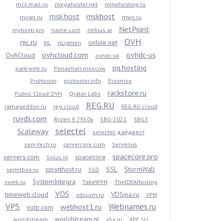
mcs.mail.ru
megahoster.net
minehosting.ru
msk.host
mskhost
miran.ru
mws.ru
NetPoint
myhosti.pro
name.com
nebius.ai
OVH
nic.ru
online.net
NL
nLighten
ovhcloud.com
ovhdc-us
OvhCloud
ovhdc-uk
pq.hosting
park-web.ru
Ponaehali.moscow
ProHoster
prohoster.info
Proxmox
rackstore.ru
Public Cloud OVH
Qrator Labs
REG.RU
ramageddon.ru
reg.cloud
REG.RU cloud
ruvds.com
Ryzen 9 7950x
SBG-2021
SBG3
selectel
Scaleway
selectel-дайджест
serv-tech.ru
servercore.com
Serverius
spacecore.pro
servers.com
spacecore
Solus.io
sprinthost.ru
SSL
StormWall
sprintbox.ru
SSD
SystemIntegra
sweb.ru
TakeWYN
TheIDEAHosting
VDS
timeweb.cloud
VDSina.ru
vdscom.ru
VPN
VPS
Webnames.ru
webhost1.ru
vultr.com
worldstream.nl
worldstream
x5x.ru
XPE.SU