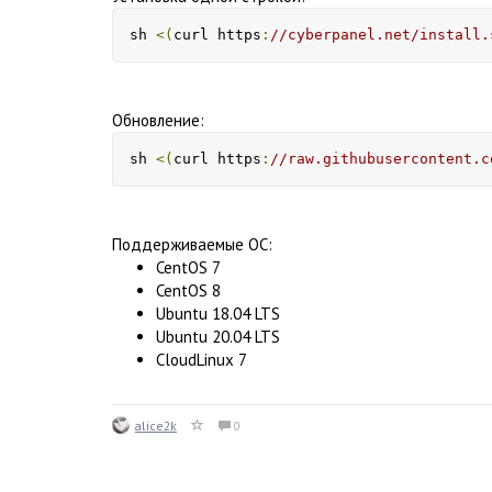
sh 
<(
curl https
:
//cyberpanel.net/install.
Обновление:
sh 
<(
curl https
:
//raw.githubusercontent.c
Поддерживаемые ОС:
CentOS 7
CentOS 8
Ubuntu 18.04 LTS
Ubuntu 20.04 LTS
CloudLinux 7
alice2k
0