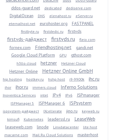
DataLine
ddos
DDoS-Guard
ddos-guard.net
dedicated
dediserve.com
DigitalOcean
DNS
elenahost.ru
eServer.ru
eurohoster.org
FASTPANEL
eternalhost.net
firstvds
firstbyte.ru
firstdedic.ru
firstvds.ru
firstvds-дайджест
fleio.com
Friendhosting.net
fornex.com
gandi.net
Google Cloud Platform
gthost.com
GPU
hetzner
h3llo.cloud
Hetzner Cloud
Hetzner Online GmbH
Hetzner Online
ihc.ru
hip.hosting
hostkey.ru
hshp.host
i9-9900k
ihor.ru
Inferno Solutions
ihor
immers.cloud
IPv4
ISPmanager
Inoventica Services
intel
IPv6
ISPsystem
ISPManager 6
ISPManager 5
jino.ru
ispsystem-дайджест
IXcellerate
keyweb.ru
LeaseWeb
leaderssl.ru
kimsufi
Kubernetes
leaseweb.com
linode
Linxdatacenter
lite.host
masterhost
macarne.com
Mail.Ru Cloud Solutions