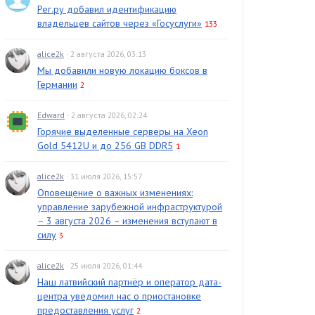
Рег.ру добавил идентификацию
владельцев сайтов через «Госуслуги»
133
alice2k
· 2 августа 2026, 03:13
Мы добавили новую локацию боксов в
Германии
2
Edward
· 2 августа 2026, 02:24
Горячие выделенные серверы на Xeon
Gold 5412U и до 256 GB DDR5
1
alice2k
· 31 июля 2026, 15:57
Оповещение о важных изменениях:
управление зарубежной инфраструктурой
– 3 августа 2026 – изменения вступают в
силу
3
alice2k
· 25 июля 2026, 01:44
Наш латвийский партнёр и оператор дата-
центра уведомил нас о приостановке
предоставления услуг
2