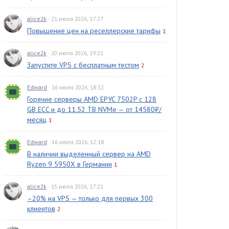
alice2k
· 21 июля 2026, 17:27
Повышение цен на реселлерские тарифы
1
alice2k
· 20 июля 2026, 19:21
Запустите VPS с бесплатным тестом
2
Edward
· 16 июля 2026, 18:32
Горячие серверы AMD EPYC 7502P с 128
GB ECC и до 11.52 TB NVMe — от 14580₽/
месяц
1
Edward
· 16 июля 2026, 12:18
В наличии выделенный сервер на AMD
Ryzen 9 5950X в Германии
1
alice2k
· 15 июля 2026, 17:21
–20% на VPS — только для первых 300
клиентов
2