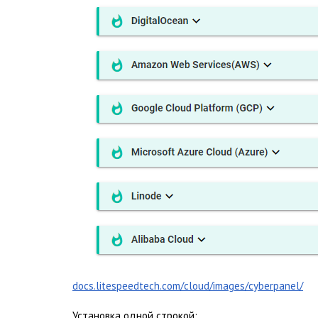
docs.litespeedtech.com/cloud/images/cyberpanel/
Установка одной строкой: