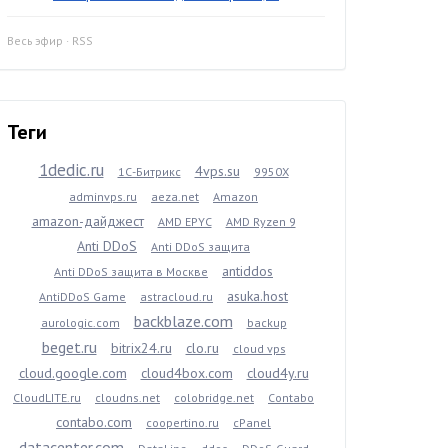
Весь эфир
·
RSS
Теги
1dedic.ru
4vps.su
1С-Битрикс
9950X
adminvps.ru
aeza.net
Amazon
amazon-дайджест
AMD EPYC
AMD Ryzen 9
Anti DDoS
Anti DDoS защита
antiddos
Anti DDoS защита в Москве
asuka.host
AntiDDoS Game
astracloud.ru
backblaze.com
aurologic.com
backup
beget.ru
bitrix24.ru
clo.ru
cloud vps
cloud.google.com
cloud4box.com
cloud4y.ru
CloudLITE.ru
cloudns.net
colobridge.net
Contabo
contabo.com
coopertino.ru
cPanel
datacenter.com