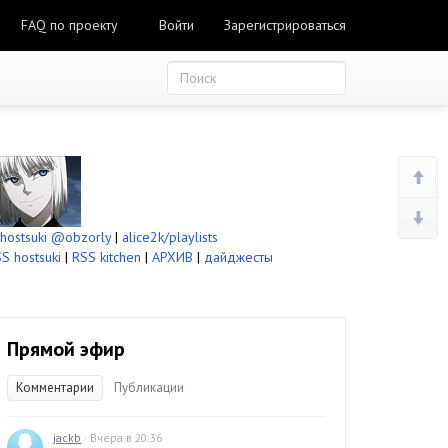
FAQ по проекту
Войти
Зарегистрироваться
ostsuki
@obzorly
|
alice2k/playlists
S hostsuki
|
RSS kitchen
|
АРХИВ
|
дайджесты
Прямой эфир
Комментарии
Публикации
jackb
· Вчера в 20:36