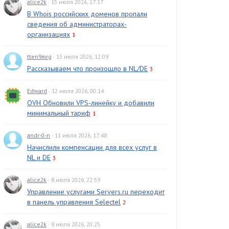
alice2k
· 15 июля 2026, 17:17
В Whois российских доменов пропали
сведения об администраторах-
организациях
1
tten9mrg
· 13 июля 2026, 12:09
Рассказываем что произошло в NL/DE
3
Edward
· 12 июля 2026, 00:14
OVH Обновили VPS-линейку и добавили
минимальный тариф
1
andr-0-n
· 11 июля 2026, 17:48
Начислили компенсации для всех услуг в
NL и DE
3
alice2k
· 8 июля 2026, 22:59
Управление услугами Servers.ru переходит
в панель управления Selectel
2
alice2k
· 8 июля 2026, 20:25