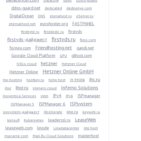
DataLine
ddos
DDoS-Guard
ddos-guard.net
dedicated
dediserve.com
DigitalOcean
DNS
elenahost.ru
eServer.ru
eurohoster.org
FASTPANEL
eternalhost.net
firstvds
firstbyte.ru
firstdedic.ru
firstvds.ru
firstvds-дайджест
fleio.com
Friendhosting.net
fornex.com
gandi.net
Google Cloud Platform
gthost.com
GPU
hetzner
h3llo.cloud
Hetzner Cloud
Hetzner Online GmbH
Hetzner Online
ihc.ru
hip.hosting
hostkey.ru
hshp.host
i9-9900k
ihor.ru
Inferno Solutions
ihor
immers.cloud
IPv4
ISPmanager
Inoventica Services
intel
IPv6
ISPsystem
ISPManager 6
ISPManager 5
jino.ru
ispsystem-дайджест
IXcellerate
keyweb.ru
LeaseWeb
leaderssl.ru
kimsufi
Kubernetes
leaseweb.com
linode
Linxdatacenter
lite.host
masterhost
macarne.com
Mail.Ru Cloud Solutions