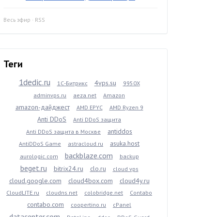
Весь эфир
·
RSS
Теги
1dedic.ru
4vps.su
1С-Битрикс
9950X
adminvps.ru
aeza.net
Amazon
amazon-дайджест
AMD EPYC
AMD Ryzen 9
Anti DDoS
Anti DDoS защита
antiddos
Anti DDoS защита в Москве
asuka.host
AntiDDoS Game
astracloud.ru
backblaze.com
aurologic.com
backup
beget.ru
bitrix24.ru
clo.ru
cloud vps
cloud.google.com
cloud4box.com
cloud4y.ru
CloudLITE.ru
cloudns.net
colobridge.net
Contabo
contabo.com
coopertino.ru
cPanel
datacenter.com