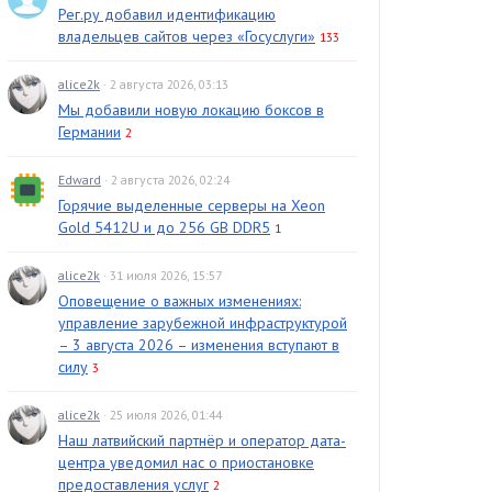
Рег.ру добавил идентификацию
владельцев сайтов через «Госуслуги»
133
alice2k
· 2 августа 2026, 03:13
Мы добавили новую локацию боксов в
Германии
2
Edward
· 2 августа 2026, 02:24
Горячие выделенные серверы на Xeon
Gold 5412U и до 256 GB DDR5
1
alice2k
· 31 июля 2026, 15:57
Оповещение о важных изменениях:
управление зарубежной инфраструктурой
– 3 августа 2026 – изменения вступают в
силу
3
alice2k
· 25 июля 2026, 01:44
Наш латвийский партнёр и оператор дата-
центра уведомил нас о приостановке
предоставления услуг
2