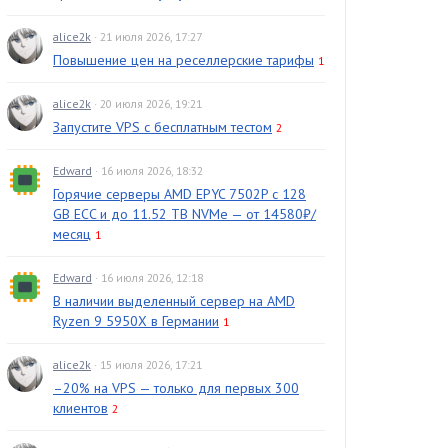
alice2k
· 21 июля 2026, 17:27
Повышение цен на реселлерские тарифы
1
alice2k
· 20 июля 2026, 19:21
Запустите VPS с бесплатным тестом
2
Edward
· 16 июля 2026, 18:32
Горячие серверы AMD EPYC 7502P с 128
GB ECC и до 11.52 TB NVMe — от 14580₽/
месяц
1
Edward
· 16 июля 2026, 12:18
В наличии выделенный сервер на AMD
Ryzen 9 5950X в Германии
1
alice2k
· 15 июля 2026, 17:21
–20% на VPS — только для первых 300
клиентов
2