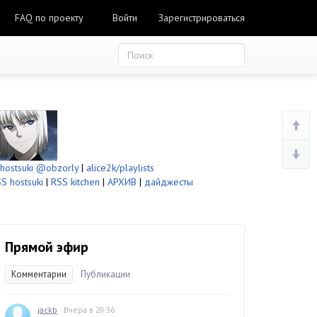
FAQ по проекту
Войти
Зарегистрироваться
ostsuki
@obzorly
|
alice2k/playlists
S hostsuki
|
RSS kitchen
|
АРХИВ
|
дайджесты
Прямой эфир
Комментарии
Публикации
jackb
· Вчера в 20:36