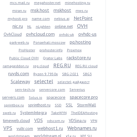
mcs.mail.ru
megahoster.net
minehosting.ru
msk.host
mskhost
miran.ru
mws.ru
NetPoint
myhosti.pro
name.com
nebius.ai
OVH
nic.ru
online.net
NL
nLighten
ovhcloud.com
ovhdc-us
OvhCloud
ovhdc-uk
pq.hosting
park-web.ru
Ponaehali.moscow
ProHoster
prohoster.info
Proxmox
rackstore.ru
Public Cloud OVH
Qrator Labs
REG.RU
ramageddon.ru
reg.cloud
REG.RU cloud
ruvds.com
Ryzen 9 7950x
SBG-2021
SBG3
selectel
Scaleway
selectel-дайджест
serv-tech.ru
servercore.com
Serverius
spacecore.pro
servers.com
spacecore
Solus.io
sprinthost.ru
SSL
StormWall
sprintbox.ru
SSD
SystemIntegra
sweb.ru
TakeWYN
TheIDEAHosting
VDS
timeweb.cloud
VDSina.ru
vdscom.ru
VPN
VPS
Webnames.ru
webhost1.ru
vultr.com
worldstream.nl
worldstream
x5x.ru
XPE.SU