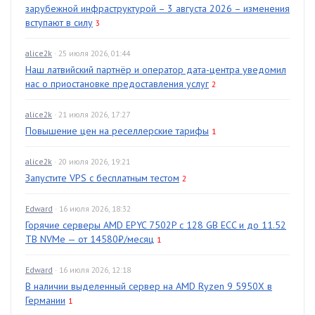
зарубежной инфраструктурой – 3 августа 2026 – изменения
вступают в силу
3
alice2k
· 25 июля 2026, 01:44
Наш латвийский партнёр и оператор дата-центра уведомил
нас о приостановке предоставления услуг
2
alice2k
· 21 июля 2026, 17:27
Повышение цен на реселлерские тарифы
1
alice2k
· 20 июля 2026, 19:21
Запустите VPS с бесплатным тестом
2
Edward
· 16 июля 2026, 18:32
Горячие серверы AMD EPYC 7502P с 128 GB ECC и до 11.52
TB NVMe — от 14580₽/месяц
1
Edward
· 16 июля 2026, 12:18
В наличии выделенный сервер на AMD Ryzen 9 5950X в
Германии
1