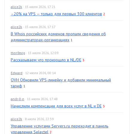
alice2k
· 15 июля 2026, 17:21
–20% на VPS — только для первых 300 клиентов
2
alice2k
· 15 июля 2026, 17:17
В Whois российских доменов пропали сведения об
администраторах-организациях
1
tten9mrg
· 13 июля 2026, 12:09
Рассказываем что произошло в NL/DE
3
Edward
· 12 июля 2026, 00:14
OVH Обновили VPS-линейку и добавили минимальный
тариф
1
andr-0-n
· 11 июля 2026, 17:48
Начислили компенсации для всех услуг в NL и DE
3
alice2k
· 8 июля 2026, 22:59
Управление услугами Servers.ru переходит в панель
управления Selectel
2