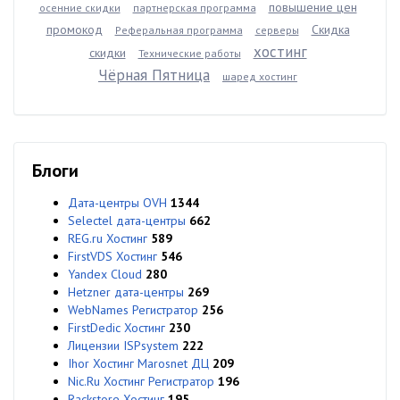
повышение цен
осенние скидки
партнерская программа
промокод
Скидка
Реферальная программа
серверы
хостинг
скидки
Технические работы
Чёрная Пятница
шаред хостинг
Блоги
Дата-центры OVH
1344
Selectel дата-центры
662
REG.ru Хостинг
589
FirstVDS Хостинг
546
Yandex Cloud
280
Hetzner дата-центры
269
WebNames Регистратор
256
FirstDedic Хостинг
230
Лицензии ISPsystem
222
Ihor Хостинг Marosnet ДЦ
209
Nic.Ru Хостинг Регистратор
196
Rackstore Хостинг
195