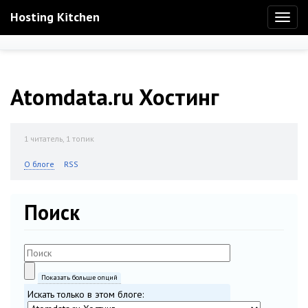
Hosting Kitchen
Toggl
naviga
Atomdata.ru Хостинг
1
читатель, 1 топик
О блоге
RSS
Поиск
Показать больше опций
Искать только в этом блоге: