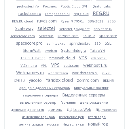
prohoster.info
Proxmox
Public Cloud OVH
Qrator Labs
REG.RU
rackstore.ru
ramageddon.ru
reg.cloud
ruvds.com
REG.RU cloud
Ryzen 9 7950x
SBG-2021
SBG3
selectel
Scaleway
selectel-дайджест
serv-tech.ru
servers.com
spacecore
servercore.com
Serverius
Solus.io
spacecore.pro
sprinthost.ru
SSL
sprintbox.ru
SSD
StormWall
SystemIntegra
sweb.ru
TakeWYN
VDS
timeweb.cloud
TheIDEAHosting
vdscom.ru
VPS
webhost1.ru
VDSina.ru
vultr.com
VPN
Webnames.ru
worldstream.nl
worldstream
x5x.ru
Yandex.cloud
yacolo
zomro.com
акция
XPE.SU
аренда выделенных серверов
виртуальный хостинг
Выделенные серверы
выделенные сервера
выделенный сервер
день рождение
Германия
домены
ДЦ LeaseWeb
дешевые домены ru
ДЦ marosnet
изменение тарифов
изменение цен
итоги года
новый год
летние скидки
москва
Нидерланды