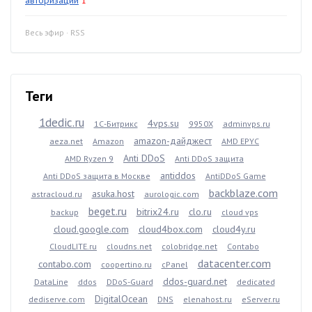
авторизации
1
Весь эфир
·
RSS
Теги
1dedic.ru
4vps.su
1С-Битрикс
9950X
adminvps.ru
amazon-дайджест
aeza.net
Amazon
AMD EPYC
Anti DDoS
AMD Ryzen 9
Anti DDoS защита
antiddos
Anti DDoS защита в Москве
AntiDDoS Game
backblaze.com
asuka.host
astracloud.ru
aurologic.com
beget.ru
bitrix24.ru
clo.ru
backup
cloud vps
cloud.google.com
cloud4box.com
cloud4y.ru
CloudLITE.ru
cloudns.net
colobridge.net
Contabo
datacenter.com
contabo.com
coopertino.ru
cPanel
ddos-guard.net
DataLine
ddos
DDoS-Guard
dedicated
DigitalOcean
dediserve.com
DNS
elenahost.ru
eServer.ru