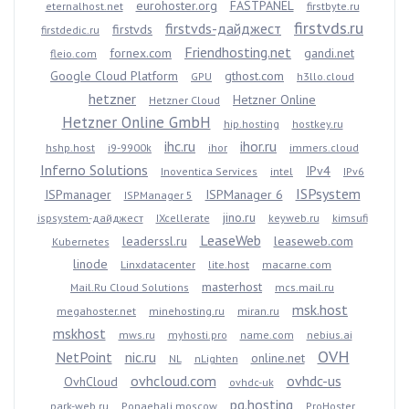
eurohoster.org
FASTPANEL
eternalhost.net
firstbyte.ru
firstvds.ru
firstvds-дайджест
firstvds
firstdedic.ru
Friendhosting.net
fornex.com
gandi.net
fleio.com
Google Cloud Platform
gthost.com
GPU
h3llo.cloud
hetzner
Hetzner Online
Hetzner Cloud
Hetzner Online GmbH
hip.hosting
hostkey.ru
ihc.ru
ihor.ru
hshp.host
i9-9900k
ihor
immers.cloud
Inferno Solutions
IPv4
Inoventica Services
intel
IPv6
ISPsystem
ISPmanager
ISPManager 6
ISPManager 5
jino.ru
ispsystem-дайджест
IXcellerate
keyweb.ru
kimsufi
LeaseWeb
leaderssl.ru
leaseweb.com
Kubernetes
linode
Linxdatacenter
lite.host
macarne.com
masterhost
Mail.Ru Cloud Solutions
mcs.mail.ru
msk.host
megahoster.net
minehosting.ru
miran.ru
mskhost
mws.ru
myhosti.pro
name.com
nebius.ai
OVH
NetPoint
nic.ru
online.net
NL
nLighten
ovhcloud.com
ovhdc-us
OvhCloud
ovhdc-uk
pq.hosting
park-web.ru
Ponaehali.moscow
ProHoster