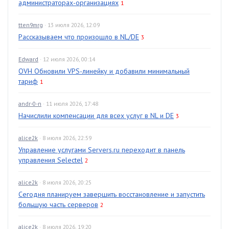
администраторах-организациях
1
tten9mrg
· 13 июля 2026, 12:09
Рассказываем что произошло в NL/DE
3
Edward
· 12 июля 2026, 00:14
OVH Обновили VPS-линейку и добавили минимальный
тариф
1
andr-0-n
· 11 июля 2026, 17:48
Начислили компенсации для всех услуг в NL и DE
3
alice2k
· 8 июля 2026, 22:59
Управление услугами Servers.ru переходит в панель
управления Selectel
2
alice2k
· 8 июля 2026, 20:25
Сегодня планируем завершить восстановление и запустить
большую часть серверов
2
alice2k
· 8 июля 2026, 19:20