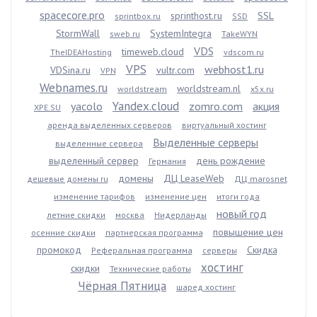
spacecore.pro
sprinthost.ru
SSL
sprintbox.ru
SSD
StormWall
SystemIntegra
sweb.ru
TakeWYN
VDS
timeweb.cloud
TheIDEAHosting
vdscom.ru
VPS
webhost1.ru
VDSina.ru
vultr.com
VPN
Webnames.ru
worldstream.nl
worldstream
x5x.ru
Yandex.cloud
yacolo
zomro.com
акция
XPE.SU
аренда выделенных серверов
виртуальный хостинг
Выделенные серверы
выделенные сервера
выделенный сервер
день рождение
Германия
домены
ДЦ LeaseWeb
дешевые домены ru
ДЦ marosnet
изменение тарифов
изменение цен
итоги года
новый год
летние скидки
москва
Нидерланды
повышение цен
осенние скидки
партнерская программа
промокод
Скидка
Реферальная программа
серверы
хостинг
скидки
Технические работы
Чёрная Пятница
шаред хостинг