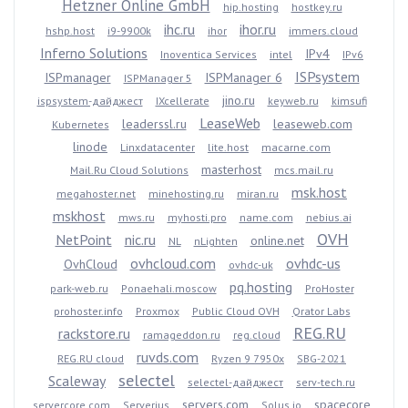
Hetzner Online GmbH
hip.hosting
hostkey.ru
ihc.ru
ihor.ru
hshp.host
i9-9900k
ihor
immers.cloud
Inferno Solutions
IPv4
Inoventica Services
intel
IPv6
ISPsystem
ISPmanager
ISPManager 6
ISPManager 5
jino.ru
ispsystem-дайджест
IXcellerate
keyweb.ru
kimsufi
LeaseWeb
leaderssl.ru
leaseweb.com
Kubernetes
linode
Linxdatacenter
lite.host
macarne.com
masterhost
Mail.Ru Cloud Solutions
mcs.mail.ru
msk.host
megahoster.net
minehosting.ru
miran.ru
mskhost
mws.ru
myhosti.pro
name.com
nebius.ai
OVH
NetPoint
nic.ru
online.net
NL
nLighten
ovhcloud.com
ovhdc-us
OvhCloud
ovhdc-uk
pq.hosting
park-web.ru
Ponaehali.moscow
ProHoster
prohoster.info
Proxmox
Public Cloud OVH
Qrator Labs
REG.RU
rackstore.ru
ramageddon.ru
reg.cloud
ruvds.com
REG.RU cloud
Ryzen 9 7950x
SBG-2021
selectel
Scaleway
selectel-дайджест
serv-tech.ru
servers.com
spacecore
servercore.com
Serverius
Solus.io