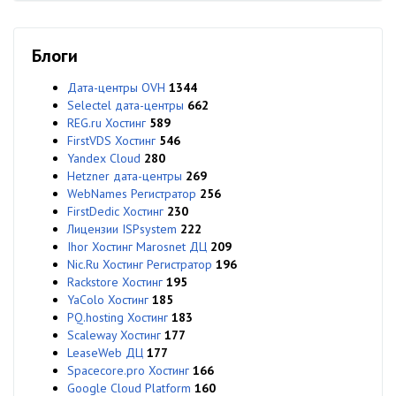
Блоги
Дата-центры OVH
1344
Selectel дата-центры
662
REG.ru Хостинг
589
FirstVDS Хостинг
546
Yandex Cloud
280
Hetzner дата-центры
269
WebNames Регистратор
256
FirstDedic Хостинг
230
Лицензии ISPsystem
222
Ihor Хостинг Marosnet ДЦ
209
Nic.Ru Хостинг Регистратор
196
Rackstore Хостинг
195
YaColo Хостинг
185
PQ.hosting Хостинг
183
Scaleway Хостинг
177
LeaseWeb ДЦ
177
Spacecore.pro Хостинг
166
Google Cloud Platform
160