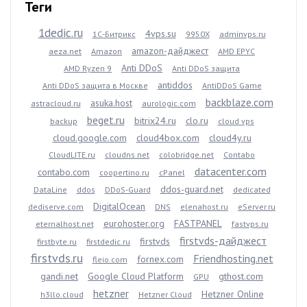
Теги
1dedic.ru
4vps.su
1С-Битрикс
9950X
adminvps.ru
amazon-дайджест
aeza.net
Amazon
AMD EPYC
Anti DDoS
AMD Ryzen 9
Anti DDoS защита
antiddos
Anti DDoS защита в Москве
AntiDDoS Game
backblaze.com
asuka.host
astracloud.ru
aurologic.com
beget.ru
bitrix24.ru
clo.ru
backup
cloud vps
cloud.google.com
cloud4box.com
cloud4y.ru
CloudLITE.ru
cloudns.net
colobridge.net
Contabo
datacenter.com
contabo.com
coopertino.ru
cPanel
ddos-guard.net
DataLine
ddos
DDoS-Guard
dedicated
DigitalOcean
dediserve.com
DNS
elenahost.ru
eServer.ru
eurohoster.org
FASTPANEL
eternalhost.net
fastvps.ru
firstvds-дайджест
firstvds
firstbyte.ru
firstdedic.ru
firstvds.ru
Friendhosting.net
fornex.com
fleio.com
gandi.net
Google Cloud Platform
gthost.com
GPU
hetzner
Hetzner Online
h3llo.cloud
Hetzner Cloud