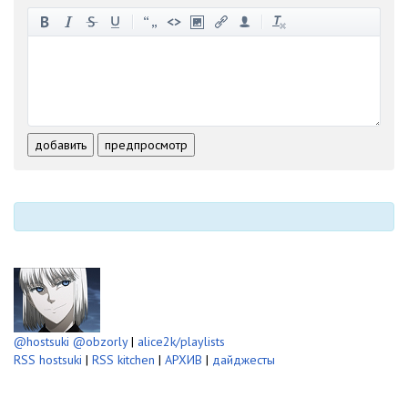
-
-
-
-
-
-
-
-
-
-
-
-
-
-
-
-
-
-
-
-
-
-
-
-
добавить
предпросмотр
-
-
-
-
-
-
@hostsuki
@obzorly
|
alice2k/playlists
RSS hostsuki
|
RSS kitchen
|
АРХИВ
|
дайджесты