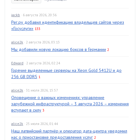
jackb
· 6 августа 2026, 20:36
Рег.ру добавил идентификацию владельцев сайтов через
«Госуслуги»
133
alice2k
· 2 августа 2026, 03:13
Мы добавили новую локацию боксов в Германии
2
Edward
· 2 августа 2026, 02:24
Горячие выделенные серверы на Xeon Gold 5412U и до
256 GB DDR5
1
alice2k
· 31 июля 2026, 15:57
Оповещение о важных изменениях: управление
зарубежной инфраструктурой – 3 августа 2026 – изменения
вступают в силу
3
alice2k
· 25 июля 2026, 01:44
Наш латвийский партнёр и оператор дата-центра уведомил
нас о приостановке предоставления услуг
2