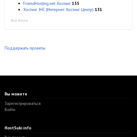
FriendHosting.net Хостинг
153
Хостинг IHC (Интернет Хостинг Центр)
151
Все блоги
Поддержать проекты
Вы можете
Зарегистрироваться
Войти
HostSuki.info