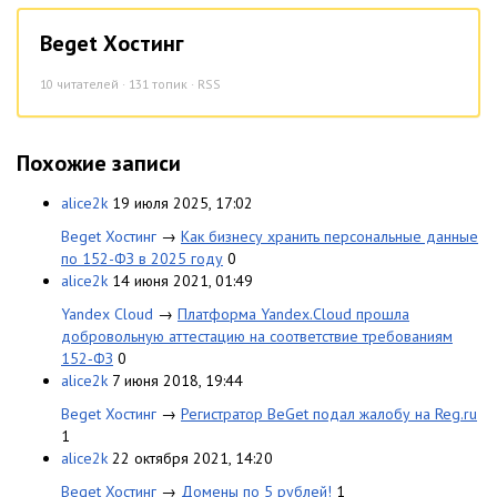
Beget Хостинг
10
читателей · 131 топик ·
RSS
Похожие записи
alice2k
19 июля 2025, 17:02
Beget Хостинг
→
Как бизнесу хранить персональные данные
по 152-ФЗ в 2025 году
0
alice2k
14 июня 2021, 01:49
Yandex Cloud
→
Платформа Yandex.Cloud прошла
добровольную аттестацию на соответствие требованиям
152‑ФЗ
0
alice2k
7 июня 2018, 19:44
Beget Хостинг
→
Регистратор BeGet подал жалобу на Reg.ru
1
alice2k
22 октября 2021, 14:20
Beget Хостинг
→
Домены по 5 рублей!
1