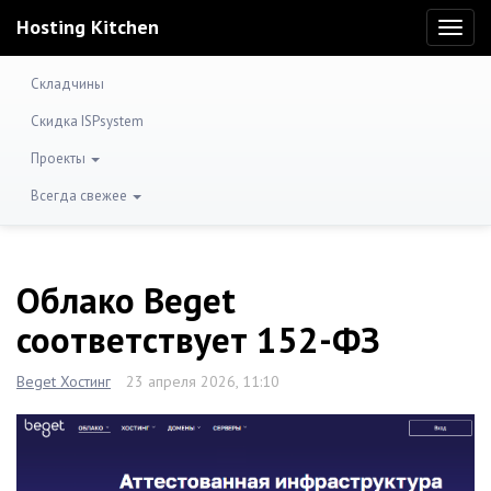
Hosting Kitchen
Toggl
naviga
Складчины
Скидка ISPsystem
Проекты
Всегда свежее
Облако Beget
соответствует 152-ФЗ
Beget Хостинг
23 апреля 2026, 11:10