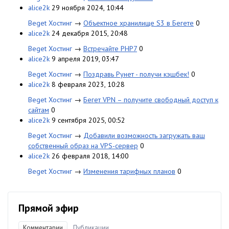
alice2k
29 ноября 2024, 10:44
Beget Хостинг
→
Объектное хранилище S3 в Бегете
0
alice2k
24 декабря 2015, 20:48
Beget Хостинг
→
Встречайте PHP7
0
alice2k
9 апреля 2019, 03:47
Beget Хостинг
→
Поздравь Рунет - получи кэшбек!
0
alice2k
8 февраля 2023, 10:28
Beget Хостинг
→
Бегет VPN – получите свободный доступ к
сайтам
0
alice2k
9 сентября 2025, 00:52
Beget Хостинг
→
Добавили возможность загружать ваш
собственный образ на VPS-сервер
0
alice2k
26 февраля 2018, 14:00
Beget Хостинг
→
Изменения тарифных планов
0
Прямой эфир
Комментарии
Публикации