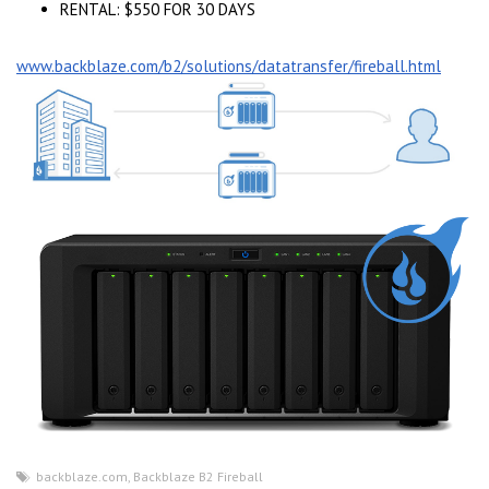
RENTAL: $550 FOR 30 DAYS
www.backblaze.com/b2/solutions/datatransfer/fireball.html
backblaze.com
,
Backblaze B2 Fireball