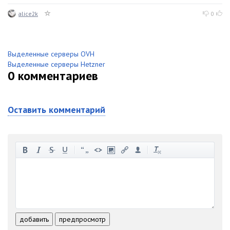
alice2k
0
Выделенные серверы OVH
Выделенные серверы Hetzner
0
комментариев
Оставить комментарий
-
-
-
-
-
-
-
-
-
-
-
-
-
-
-
-
-
-
-
-
-
-
-
-
добавить
предпросмотр
-
-
-
-