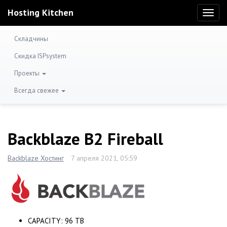
Hosting Kitchen
Toggl
naviga
Складчины
Скидка ISPsystem
Проекты
Всегда свежее
Backblaze B2 Fireball
Backblaze Хостинг
7 апреля 2021, 05:59
CAPACITY: 96 TB