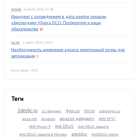
Alik46
· 4 июля 2026, 22:40
Инцидент с охлаждением в дата-центре локации
«Амстердам» (Qupra DC2). Постмортем и наши
обязательства
10
jackb
· 1 июля 2026, 19:04
Необходимость изменения адреса электронной почты для
авторизации
1
Весь эфир
·
RSS
Теги
1dedic.ru
4vps.su
1С-Битрикс
9950X
adminvps.ru
amazon-дайджест
aeza.net
Amazon
AMD EPYC
Anti DDoS
AMD Ryzen 9
Anti DDoS защита
antiddos
Anti DDoS защита в Москве
AntiDDoS Game