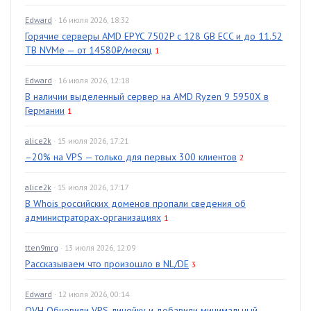
Edward
· 16 июля 2026, 18:32
Горячие серверы AMD EPYC 7502P с 128 GB ECC и до 11.52
TB NVMe — от 14580₽/месяц
1
Edward
· 16 июля 2026, 12:18
В наличии выделенный сервер на AMD Ryzen 9 5950X в
Германии
1
alice2k
· 15 июля 2026, 17:21
–20% на VPS — только для первых 300 клиентов
2
alice2k
· 15 июля 2026, 17:17
В Whois российских доменов пропали сведения об
администраторах-организациях
1
tten9mrg
· 13 июля 2026, 12:09
Рассказываем что произошло в NL/DE
3
Edward
· 12 июля 2026, 00:14
OVH Обновили VPS-линейку и добавили минимальный