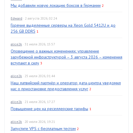
Мы добавили новую локацию боксов в Германии
2
Edward
· 2 августа 2026, 02:24
Горячие выделенные серверы на Xeon Gold 5412U и до
256 GB DDR5
1
alice2k
· 31 июля 2026, 15:57
Оповещение о важных изменениях: управление
зарубежной инфраструктурой – 3 августа 2026 – изменения
вступают в силу
3
alice2k
· 25 июля 2026, 01:44
Наш латвийский партнёр и оператор дата-центра уведомил
нас о приостановке предоставления услуг
2
alice2k
· 21 июля 2026, 17:27
Повышение цен на реселлерские тарифы
1
alice2k
· 20 июля 2026, 19:21
Запустите VPS с бесплатным тестом
2