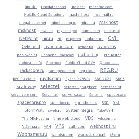
linode
Linxdatacenter
lite.host
macarne.com
masterhost
Mail.Ru Cloud Solutions
mcs.mail.ru
msk.host
megahoster.net
minehosting.ru
miran.ru
mskhost
mws.ru
myhosti.pro
name.com
nebius.ai
OVH
NetPoint
nic.ru
online.net
NL
nLighten
ovhcloud.com
ovhdc-us
OvhCloud
ovhdc-uk
pq.hosting
park-web.ru
Ponaehali.moscow
ProHoster
prohoster.info
Proxmox
Public Cloud OVH
Qrator Labs
REG.RU
rackstore.ru
ramageddon.ru
reg.cloud
ruvds.com
REG.RU cloud
Ryzen 9 7950x
SBG-2021
SBG3
selectel
Scaleway
selectel-дайджест
serv-tech.ru
servers.com
spacecore
servercore.com
Serverius
Solus.io
spacecore.pro
sprinthost.ru
SSL
sprintbox.ru
SSD
StormWall
SystemIntegra
sweb.ru
TakeWYN
VDS
timeweb.cloud
TheIDEAHosting
vdscom.ru
VPS
webhost1.ru
VDSina.ru
vultr.com
VPN
Webnames.ru
worldstream.nl
worldstream
x5x.ru