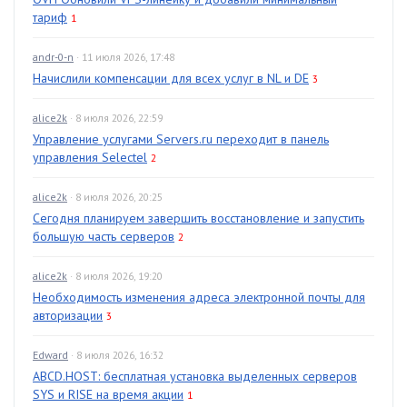
тариф
1
andr-0-n
· 11 июля 2026, 17:48
Начислили компенсации для всех услуг в NL и DE
3
alice2k
· 8 июля 2026, 22:59
Управление услугами Servers.ru переходит в панель
управления Selectel
2
alice2k
· 8 июля 2026, 20:25
Сегодня планируем завершить восстановление и запустить
большую часть серверов
2
alice2k
· 8 июля 2026, 19:20
Необходимость изменения адреса электронной почты для
авторизации
3
Edward
· 8 июля 2026, 16:32
ABCD.HOST: бесплатная установка выделенных серверов
SYS и RISE на время акции
1