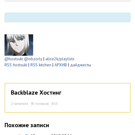
-
-
@hostsuki
@obzorly
|
alice2k/playlists
RSS hostsuki
|
RSS kitchen
|
АРХИВ
|
дайджесты
Backblaze Хостинг
2
читателя · 95 топиков ·
RSS
Похожие записи