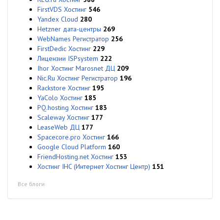
FirstVDS Хостинг
546
Yandex Cloud
280
Hetzner дата-центры
269
WebNames Регистратор
256
FirstDedic Хостинг
229
Лицензии ISPsystem
222
Ihor Хостинг Marosnet ДЦ
209
Nic.Ru Хостинг Регистратор
196
Rackstore Хостинг
195
YaColo Хостинг
185
PQ.hosting Хостинг
183
Scaleway Хостинг
177
LeaseWeb ДЦ
177
Spacecore.pro Хостинг
166
Google Cloud Platform
160
FriendHosting.net Хостинг
153
Хостинг IHC (Интернет Хостинг Центр)
151
Все блоги