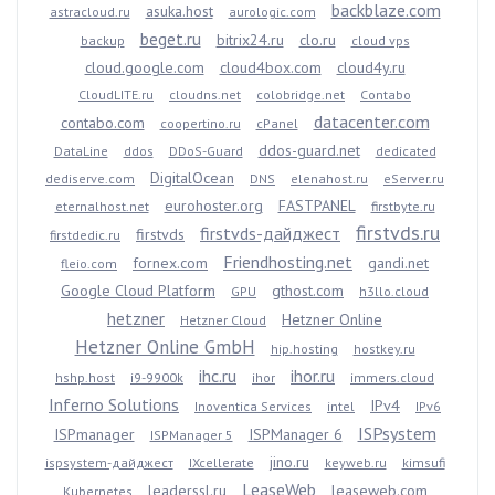
backblaze.com
asuka.host
astracloud.ru
aurologic.com
beget.ru
bitrix24.ru
clo.ru
backup
cloud vps
cloud.google.com
cloud4box.com
cloud4y.ru
CloudLITE.ru
cloudns.net
colobridge.net
Contabo
datacenter.com
contabo.com
coopertino.ru
cPanel
ddos-guard.net
DataLine
ddos
DDoS-Guard
dedicated
DigitalOcean
dediserve.com
DNS
elenahost.ru
eServer.ru
eurohoster.org
FASTPANEL
eternalhost.net
firstbyte.ru
firstvds.ru
firstvds-дайджест
firstvds
firstdedic.ru
Friendhosting.net
fornex.com
gandi.net
fleio.com
Google Cloud Platform
gthost.com
GPU
h3llo.cloud
hetzner
Hetzner Online
Hetzner Cloud
Hetzner Online GmbH
hip.hosting
hostkey.ru
ihc.ru
ihor.ru
hshp.host
i9-9900k
ihor
immers.cloud
Inferno Solutions
IPv4
Inoventica Services
intel
IPv6
ISPsystem
ISPmanager
ISPManager 6
ISPManager 5
jino.ru
ispsystem-дайджест
IXcellerate
keyweb.ru
kimsufi
LeaseWeb
leaderssl.ru
leaseweb.com
Kubernetes