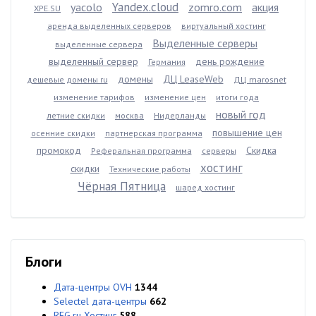
Yandex.cloud
yacolo
zomro.com
акция
XPE.SU
аренда выделенных серверов
виртуальный хостинг
Выделенные серверы
выделенные сервера
выделенный сервер
день рождение
Германия
домены
ДЦ LeaseWeb
дешевые домены ru
ДЦ marosnet
изменение тарифов
изменение цен
итоги года
новый год
летние скидки
москва
Нидерланды
повышение цен
осенние скидки
партнерская программа
промокод
Скидка
Реферальная программа
серверы
хостинг
скидки
Технические работы
Чёрная Пятница
шаред хостинг
Блоги
Дата-центры OVH
1344
Selectel дата-центры
662
REG.ru Хостинг
588