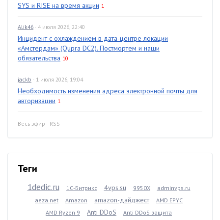
SYS и RISE на время акции
1
Alik46
· 4 июля 2026, 22:40
Инцидент с охлаждением в дата-центре локации
«Амстердам» (Qupra DC2). Постмортем и наши
обязательства
10
jackb
· 1 июля 2026, 19:04
Необходимость изменения адреса электронной почты для
авторизации
1
Весь эфир
·
RSS
Теги
1dedic.ru
4vps.su
1С-Битрикс
9950X
adminvps.ru
amazon-дайджест
aeza.net
Amazon
AMD EPYC
Anti DDoS
AMD Ryzen 9
Anti DDoS защита