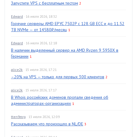
Запустите VPS с бесплатным тестом
2
Edward
· 16 июля 2026, 18:32
Горячие серверы AMD EPYC 7502P с 128 GB ECC и до 11.52
TB NVMe — от 14580₽/месяц
1
Edward
· 16 июля 2026, 12:18
В наличии выделенный сервер на AMD Ryzen 9 5950X в
Германии
1
alice2k
· 15 июля 2026, 17:21
–20% на VPS — только для первых 300 клиентов
2
alice2k
· 15 июля 2026, 17:17
В Whois российских доменов пропали сведения об
администраторах-организациях
1
tten9mrg
· 13 июля 2026, 12:09
Рассказываем что произошло в NL/DE
3