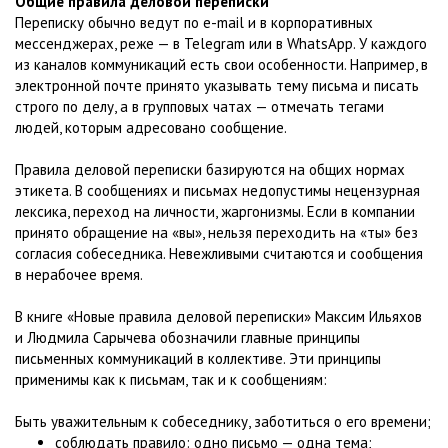
Общие правила деловой переписки
Переписку обычно ведут по e-mail и в корпоративных
мессенджерах, реже — в Telegram или в WhatsApp. У каждого
из каналов коммуникаций есть свои особенности. Например, в
электронной почте принято указывать тему письма и писать
строго по делу, а в групповых чатах — отмечать тегами
людей, которым адресовано сообщение.
Правила деловой переписки базируются на общих нормах
этикета. В сообщениях и письмах недопустимы нецензурная
лексика, переход на личности, жаргонизмы. Если в компании
принято обращение на «вы», нельзя переходить на «ты» без
согласия собеседника. Невежливыми считаются и сообщения
в нерабочее время.
В книге «Новые правила деловой переписки» Максим Ильяхов
и Людмила Сарычева обозначили главные принципы
письменных коммуникаций в коллективе. Эти принципы
применимы как к письмам, так и к сообщениям:
Быть уважительным к собеседнику, заботиться о его времени;
соблюдать правило: одно письмо — одна тема;