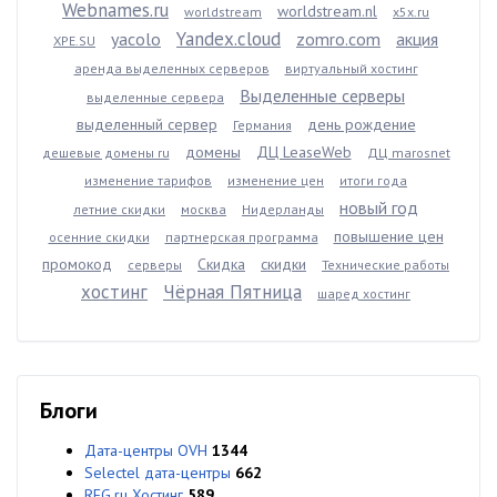
Webnames.ru
worldstream.nl
worldstream
x5x.ru
Yandex.cloud
yacolo
zomro.com
акция
XPE.SU
аренда выделенных серверов
виртуальный хостинг
Выделенные серверы
выделенные сервера
выделенный сервер
день рождение
Германия
домены
ДЦ LeaseWeb
дешевые домены ru
ДЦ marosnet
изменение тарифов
изменение цен
итоги года
новый год
летние скидки
москва
Нидерланды
повышение цен
осенние скидки
партнерская программа
промокод
Скидка
скидки
серверы
Технические работы
хостинг
Чёрная Пятница
шаред хостинг
Блоги
Дата-центры OVH
1344
Selectel дата-центры
662
REG.ru Хостинг
589