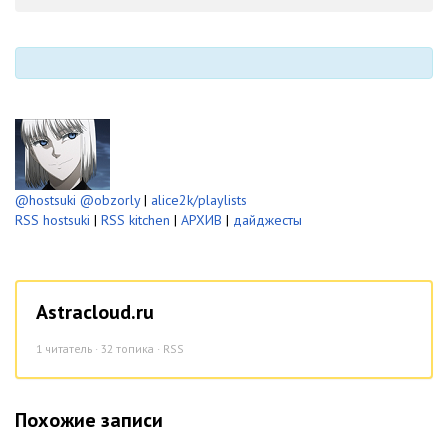
-
-
-
-
@hostsuki
@obzorly
|
alice2k/playlists
RSS hostsuki
|
RSS kitchen
|
АРХИВ
|
дайджесты
Astracloud.ru
1
читатель · 32 топика ·
RSS
Похожие записи