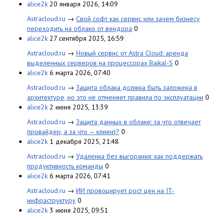
alice2k
20 января 2026, 14:09
Astracloud.ru
→
Свой софт как сервис или зачем бизнесу
переходить на облако от вендора
0
alice2k
27 сентября 2025, 16:59
Astracloud.ru
→
Новый сервис от Astra Cloud: аренда
выделенных серверов на процессорах Baikal-S
0
alice2k
6 марта 2026, 07:40
Astracloud.ru
→
Защита облака должна быть заложена в
архитектуре, но это не отменяет правила по эксплуатации
0
alice2k
2 июня 2025, 13:39
Astracloud.ru
→
Защита данных в облаке: за что отвечает
провайдер, а за что — клиент?
0
alice2k
1 декабря 2025, 21:48
Astracloud.ru
→
Удаленка без выгорания: как поддержать
продуктивность команды
0
alice2k
6 марта 2026, 07:41
Astracloud.ru
→
ИИ провоцирует рост цен на IT-
инфраструктуру
0
alice2k
3 июня 2025, 09:51