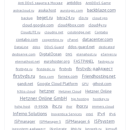
antiddos
Anti DDoS защита в Москве
AntiDDoS Game
backblaze.com
asuka.host
astracloud.ru
aurologic.com
beget.ru
bitrix24.ru
clo.ru
backup
cloud vps
cloud.google.com
cloud4box.com
cloud4y.ru
CloudLITE.ru
cloudns.net
colobridge.net
Contabo
datacenter.com
contabo.com
coopertino.ru
cPanel
ddos-guard.net
DataLine
ddos
DDoS-Guard
dedicated
DigitalOcean
dediserve.com
DNS
elenahost.ru
eServer.ru
eurohoster.org
FASTPANEL
eternalhost.net
fastvps.ru
firstvds-дайджест
firstvds
firstbyte.ru
firstdedic.ru
firstvds.ru
Friendhosting.net
fornex.com
fleio.com
gandi.net
Google Cloud Platform
gthost.com
GPU
hetzner
Hetzner Online
h3llo.cloud
Hetzner Cloud
Hetzner Online GmbH
hip.hosting
hostkey.ru
ihc.ru
ihor.ru
hshp.host
i9-9900k
ihor
immers.cloud
Inferno Solutions
IPv4
Inoventica Services
intel
IPv6
ISPsystem
ISPmanager
ISPManager 6
ISPManager 5
jino.ru
ispsystem-дайджест
IXcellerate
keyweb.ru
kimsufi