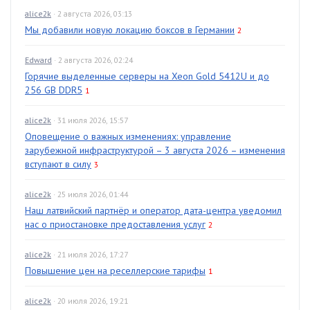
alice2k
· 2 августа 2026, 03:13
Мы добавили новую локацию боксов в Германии
2
Edward
· 2 августа 2026, 02:24
Горячие выделенные серверы на Xeon Gold 5412U и до
256 GB DDR5
1
alice2k
· 31 июля 2026, 15:57
Оповещение о важных изменениях: управление
зарубежной инфраструктурой – 3 августа 2026 – изменения
вступают в силу
3
alice2k
· 25 июля 2026, 01:44
Наш латвийский партнёр и оператор дата-центра уведомил
нас о приостановке предоставления услуг
2
alice2k
· 21 июля 2026, 17:27
Повышение цен на реселлерские тарифы
1
alice2k
· 20 июля 2026, 19:21