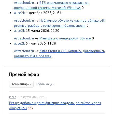
Astracloud.ru
→
ВТБ окончательно отказался от
операционной системы Microsoft Windows
0
alice2k
1 декабря 2025, 21:51
Astracloud.ru
→
Публичное облако vs частное облако off-
premise: разбор с точки зрения безопасности
0
alice2k
15 марта 2026, 21:20
Astracloud.ru
→
Манифест о вендорском облаке
0
alice2k
6 июля 2025, 11:28
Astracloud.ru
→
Astra Cloud и «1С-Битрикс» договорились
развивать ИИ в облаках
0
Прямой эфир
Комментарии
Публикации
jackb
· 6 августа 2026, 20:36
Рег.ру добавил идентификацию владельцев сайтов через
«Госуслуги»
133