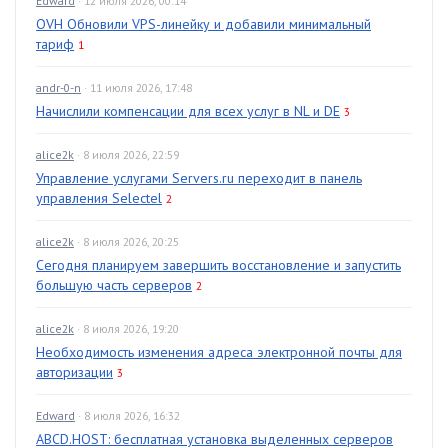
Edward
· 12 июля 2026, 00:14
OVH Обновили VPS-линейку и добавили минимальный
тариф
1
andr-0-n
· 11 июля 2026, 17:48
Начислили компенсации для всех услуг в NL и DE
3
alice2k
· 8 июля 2026, 22:59
Управление услугами Servers.ru переходит в панель
управления Selectel
2
alice2k
· 8 июля 2026, 20:25
Сегодня планируем завершить восстановление и запустить
большую часть серверов
2
alice2k
· 8 июля 2026, 19:20
Необходимость изменения адреса электронной почты для
авторизации
3
Edward
· 8 июля 2026, 16:32
ABCD.HOST: бесплатная установка выделенных серверов