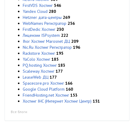
FirstVDS Хостинг
546
Yandex Cloud
280
Hetzner дата-центры
269
WebNames Регистратор
256
FirstDedic Хостинг
230
Лицензии ISPsystem
222
Ihor Хостинг Marosnet ДЦ
209
Nic.Ru Хостинг Регистратор
196
Rackstore Хостинг
195
YaColo Хостинг
185
PQ.hosting Хостинг
183
Scaleway Хостинг
177
LeaseWeb ДЦ
177
Spacecore.pro Хостинг
166
Google Cloud Platform
160
FriendHosting.net Хостинг
153
Хостинг IHC (Интернет Хостинг Центр)
151
Все блоги