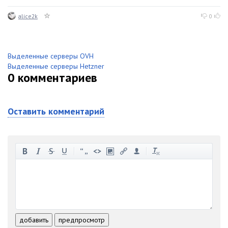
alice2k
0
Выделенные серверы OVH
Выделенные серверы Hetzner
0
комментариев
Оставить комментарий
-
-
-
-
-
-
-
-
-
-
-
-
-
-
-
-
-
-
-
-
-
-
-
-
добавить
предпросмотр
-
-