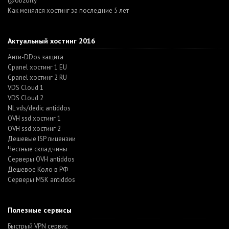
@obzorly
Как менялся хостинг за последние 5 лет
Актуальный хостинг 2016
Анти-DDos защита
Cpanel хостинг 1 EU
Cpanel хостинг 2 RU
VDS Cloud 1
VDS Cloud 2
NL vds/dedic antiddos
OVH ssd хостинг 1
OVH ssd хостинг 2
Дешевые ISP лицензии
Честные складчины
Серверы OVH antiddos
Дешевое Коло в РФ
Серверы MSK antiddos
Полезные сервисы
Быстрый VPN сервис