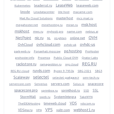
LeaseWeb
leaderssl.ru
leaseweb.com
Kubernetes
linode
Linxdatacenter
lite.host
macarne.com
masterhost
Mail.Ru Cloud Solutions
mcs.mail.ru
msk.host
megahoster.net
minehosting.ru
miran.ru
mskhost
mws.ru
myhosti.pro
name.com
nebius.ai
OVH
NetPoint
nic.ru
online.net
NL
nLighten
ovhcloud.com
ovhdc-us
OvhCloud
ovhdc-uk
pq.hosting
park-web.ru
Ponaehali.moscow
ProHoster
prohoster.info
Proxmox
Public Cloud OVH
Qrator Labs
REG.RU
rackstore.ru
ramageddon.ru
reg.cloud
ruvds.com
REG.RU cloud
Ryzen 9 7950x
SBG-2021
SBG3
selectel
Scaleway
selectel-дайджест
serv-tech.ru
servers.com
spacecore
servercore.com
Serverius
Solus.io
spacecore.pro
sprinthost.ru
SSL
sprintbox.ru
SSD
StormWall
SystemIntegra
sweb.ru
TakeWYN
VDS
timeweb.cloud
TheIDEAHosting
vdscom.ru
VPS
webhost1.ru
VDSina.ru
vultr.com
VPN