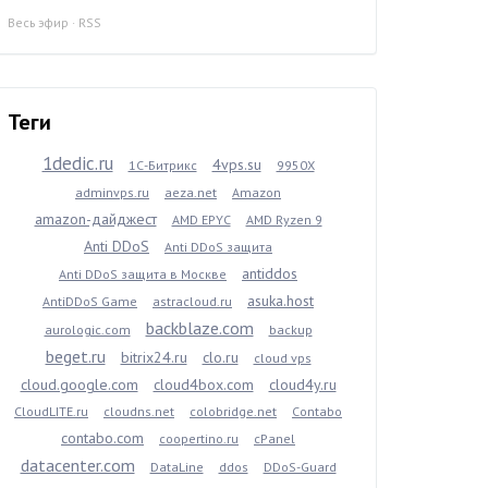
Весь эфир
·
RSS
Теги
1dedic.ru
4vps.su
1С-Битрикс
9950X
adminvps.ru
aeza.net
Amazon
amazon-дайджест
AMD EPYC
AMD Ryzen 9
Anti DDoS
Anti DDoS защита
antiddos
Anti DDoS защита в Москве
asuka.host
AntiDDoS Game
astracloud.ru
backblaze.com
aurologic.com
backup
beget.ru
bitrix24.ru
clo.ru
cloud vps
cloud.google.com
cloud4box.com
cloud4y.ru
CloudLITE.ru
cloudns.net
colobridge.net
Contabo
contabo.com
coopertino.ru
cPanel
datacenter.com
DataLine
ddos
DDoS-Guard