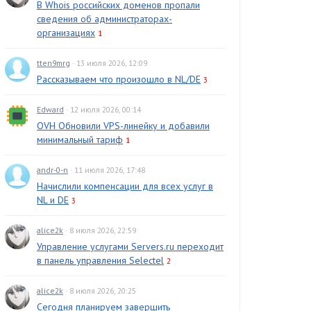
В Whois российских доменов пропали
сведения об администраторах-
организациях
1
tten9mrg
· 13 июля 2026, 12:09
Рассказываем что произошло в NL/DE
3
Edward
· 12 июля 2026, 00:14
OVH Обновили VPS-линейку и добавили
минимальный тариф
1
andr-0-n
· 11 июля 2026, 17:48
Начислили компенсации для всех услуг в
NL и DE
3
alice2k
· 8 июля 2026, 22:59
Управление услугами Servers.ru переходит
в панель управления Selectel
2
alice2k
· 8 июля 2026, 20:25
Сегодня планируем завершить