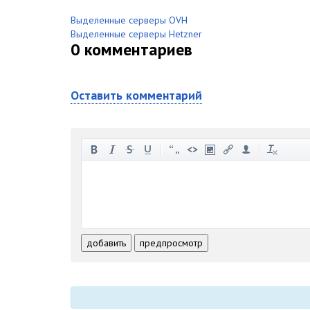
Выделенные серверы OVH
Выделенные серверы Hetzner
0
комментариев
Оставить комментарий
-
-
-
-
-
-
-
-
-
-
-
-
-
-
-
-
-
-
-
-
-
-
-
-
добавить
предпросмотр
-
-
-
-
-
-