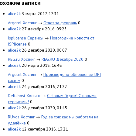
охожие записи
alice2k
3 марта 2017, 17:31
Argotel Хостинг
→
Отчет за февраль
0
alice2k
27 декабря 2016, 09:23
Isplicense Сервисы
→
Новогодние новости от
ISPlicense
0
alice2k
26 декабря 2020, 00:07
REG.ru Хостинг
→
REG.RU Декабрь 2020
0
alice2k
20 марта 2018, 16:48
Argotel Хостинг
→
Произведено обновление DPI
систем
0
alice2k
24 декабря 2016, 21:22
Deltahost Хостинг
→
С Новым Годом! С новыми
сервисами!
0
alice2k
26 декабря 2020, 01:45
RUvds Хостинг
→
Год за три: как мы работали на
удалёнке
0
alice2k
12 сентября 2018, 13:21