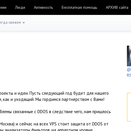
ании
Люди
Активность
Бесплатная помощь
АРХИВ сайта
егда свежее
@h
RS
проекты и идеи. Пусть следующий год будет для нашего
 как и уходящий. Мы гордимся партнерством с Вами!
облемы связанные с DDOS в следствие чего, нам пришлось
(Москва) и сейчас на всех VPS стоит защита от DDOS от
ны анализаторы фильтров, на аппартном уровне.