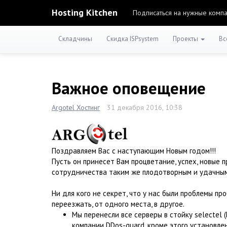
Hosting Kitchen
Подписаться на нужные комп
Складчины
Скидка ISPsystem
Проекты
Вс
Важное оповещение
Argotel Хостинг
31 декабря 2016, 10:38
Поздравляем Вас с наступающим Новым годом!!!
Пусть он принесет Вам процветание, успех, новые 
сотрудничества таким же плодотворным и удачным,
Ни для кого не секрет, что у нас были проблемы пр
переезжать, от одного места, в другое.
Мы перенесли все серверы в стойку selectel 
компании DDos-guard, кроме этого установле