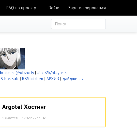
FAQ по проекту
Войти
Зарегистрироваться
ostsuki
@obzorly
|
alice2k/playlists
S hostsuki
|
RSS kitchen
|
АРХИВ
|
дайджесты
Argotel Хостинг
1
читатель · 12 топиков ·
RSS