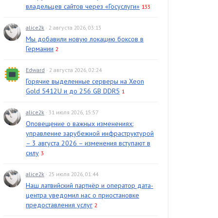
владельцев сайтов через «Госуслуги»
133
alice2k
· 2 августа 2026, 03:13
Мы добавили новую локацию боксов в
Германии
2
Edward
· 2 августа 2026, 02:24
Горячие выделенные серверы на Xeon
Gold 5412U и до 256 GB DDR5
1
alice2k
· 31 июля 2026, 15:57
Оповещение о важных изменениях:
управление зарубежной инфраструктурой
– 3 августа 2026 – изменения вступают в
силу
3
alice2k
· 25 июля 2026, 01:44
Наш латвийский партнёр и оператор дата-
центра уведомил нас о приостановке
предоставления услуг
2