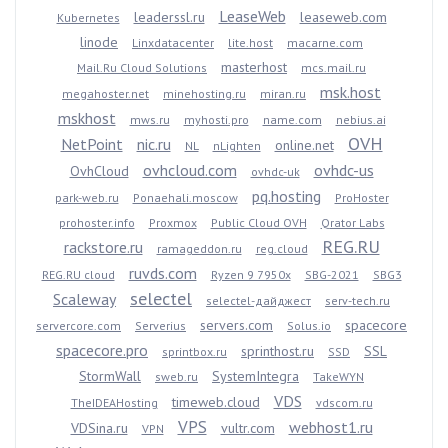
LeaseWeb
leaderssl.ru
leaseweb.com
Kubernetes
linode
Linxdatacenter
lite.host
macarne.com
masterhost
Mail.Ru Cloud Solutions
mcs.mail.ru
msk.host
megahoster.net
minehosting.ru
miran.ru
mskhost
mws.ru
myhosti.pro
name.com
nebius.ai
OVH
NetPoint
nic.ru
online.net
NL
nLighten
ovhcloud.com
ovhdc-us
OvhCloud
ovhdc-uk
pq.hosting
park-web.ru
Ponaehali.moscow
ProHoster
prohoster.info
Proxmox
Public Cloud OVH
Qrator Labs
REG.RU
rackstore.ru
ramageddon.ru
reg.cloud
ruvds.com
REG.RU cloud
Ryzen 9 7950x
SBG-2021
SBG3
selectel
Scaleway
selectel-дайджест
serv-tech.ru
servers.com
spacecore
servercore.com
Serverius
Solus.io
spacecore.pro
sprinthost.ru
SSL
sprintbox.ru
SSD
StormWall
SystemIntegra
sweb.ru
TakeWYN
VDS
timeweb.cloud
TheIDEAHosting
vdscom.ru
VPS
webhost1.ru
VDSina.ru
vultr.com
VPN