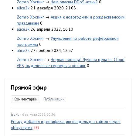
Zomro Хостинг
→
Чем опасны DDoS-атаки?
0
alice2k
21 декабря 2020, 21:08
Zomro Хостинг
→
Акция к новогодним и рождественским
праздникам
0
alice2k
26 апреля 2022, 16:10
Zomro Хостинг
→
Улучшения по работе реферальной
программы
0
alice2k
27 ноября 2024, 12:57
Zomro Хостинг
→
Черная пятница! Лучшая цена на Cloud
VPS, выделенные серверы и хостинг
0
Прямой эфир
Комментарии
Публикации
jackb
· 6 августа 2026, 20:36
Рег.ру добавил идентификацию владельцев сайтов через
«Госуслуги»
133