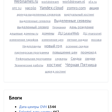
Webnames.ru
worldstream.nl
worldstream
x5x.ru
Yandex.cloud
yacolo
zomro.com
акция
XPE.SU
аренда выделенных серверов
виртуальный хостинг
Выделенные серверы
выделенные сервера
выделенный сервер
день рождение
Германия
домены
ДЦ LeaseWeb
дешевые домены ru
ДЦ marosnet
изменение тарифов
изменение цен
летние скидки
москва
новый год
Нидерланды
осенние скидки
повышение цен
промокод
партнерская программа
Скидка
скидки
Реферальная программа
серверы
хостинг
Чёрная Пятница
Технические работы
шаред хостинг
Блоги
Дата-центры OVH
1344
Selectel дата-центры
662