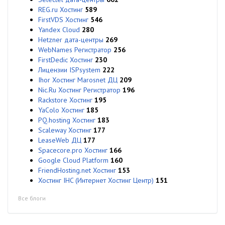
REG.ru Хостинг
589
FirstVDS Хостинг
546
Yandex Cloud
280
Hetzner дата-центры
269
WebNames Регистратор
256
FirstDedic Хостинг
230
Лицензии ISPsystem
222
Ihor Хостинг Marosnet ДЦ
209
Nic.Ru Хостинг Регистратор
196
Rackstore Хостинг
195
YaColo Хостинг
185
PQ.hosting Хостинг
183
Scaleway Хостинг
177
LeaseWeb ДЦ
177
Spacecore.pro Хостинг
166
Google Cloud Platform
160
FriendHosting.net Хостинг
153
Хостинг IHC (Интернет Хостинг Центр)
151
Все блоги