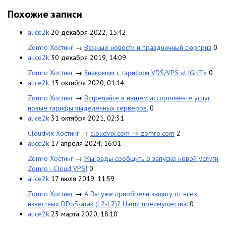
Похожие записи
alice2k
20 декабря 2022, 15:42
Zomro Хостинг
→
Важные новости и праздничный сюрприз
0
alice2k
30 декабря 2019, 14:09
Zomro Хостинг
→
Знакомим с тарифом VDS/VPS «LIGHT»
0
alice2k
13 октября 2020, 01:14
Zomro Хостинг
→
Встречайте в нашем ассортименте услуг
новые тарифы выделенных серверов.
0
alice2k
31 октября 2021, 02:31
Cloudvix Хостинг
→
cloudvix.com => zomro.com
2
alice2k
17 апреля 2024, 16:01
Zomro Хостинг
→
Мы рады сообщить о запуске новой услуги
Zomro - Cloud VPS!
0
alice2k
17 июля 2019, 11:59
Zomro Хостинг
→
А Вы уже приобрели защиту от всех
известных DDoS-атак (L2-L7)? Наши преимущества:
0
alice2k
23 марта 2020, 18:10