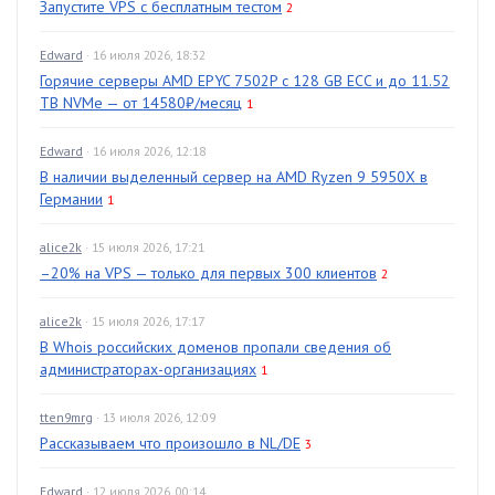
Запустите VPS с бесплатным тестом
2
Edward
· 16 июля 2026, 18:32
Горячие серверы AMD EPYC 7502P с 128 GB ECC и до 11.52
TB NVMe — от 14580₽/месяц
1
Edward
· 16 июля 2026, 12:18
В наличии выделенный сервер на AMD Ryzen 9 5950X в
Германии
1
alice2k
· 15 июля 2026, 17:21
–20% на VPS — только для первых 300 клиентов
2
alice2k
· 15 июля 2026, 17:17
В Whois российских доменов пропали сведения об
администраторах-организациях
1
tten9mrg
· 13 июля 2026, 12:09
Рассказываем что произошло в NL/DE
3
Edward
· 12 июля 2026, 00:14