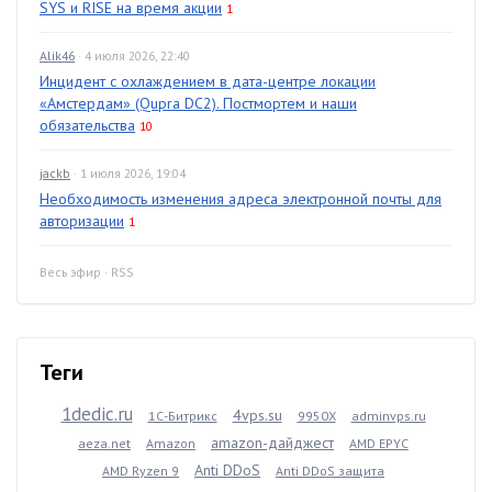
SYS и RISE на время акции
1
Alik46
· 4 июля 2026, 22:40
Инцидент с охлаждением в дата-центре локации
«Амстердам» (Qupra DC2). Постмортем и наши
обязательства
10
jackb
· 1 июля 2026, 19:04
Необходимость изменения адреса электронной почты для
авторизации
1
Весь эфир
·
RSS
Теги
1dedic.ru
4vps.su
1С-Битрикс
9950X
adminvps.ru
amazon-дайджест
aeza.net
Amazon
AMD EPYC
Anti DDoS
AMD Ryzen 9
Anti DDoS защита