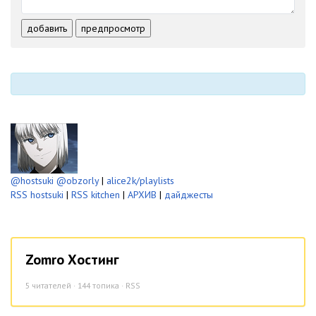
-
-
-
-
-
-
добавить
предпросмотр
-
-
-
-
-
-
@hostsuki
@obzorly
|
alice2k/playlists
RSS hostsuki
|
RSS kitchen
|
АРХИВ
|
дайджесты
Zomro Хостинг
5
читателей · 144 топика ·
RSS