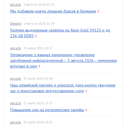
alice2k
· 2 августа 2026, 03:13
Мы добавили новую локацию боксов в Германии
2
Edward
· 2 августа 2026, 02:24
Горячие выделенные серверы на Xeon Gold 5412U и до
256 GB DDR5
1
alice2k
· 31 июля 2026, 15:57
Оповещение о важных изменениях: управление
зарубежной инфраструктурой – 3 августа 2026 – изменения
вступают в силу
3
alice2k
· 25 июля 2026, 01:44
Наш латвийский партнёр и оператор дата-центра уведомил
нас о приостановке предоставления услуг
2
alice2k
· 21 июля 2026, 17:27
Повышение цен на реселлерские тарифы
1
alice2k
· 20 июля 2026, 19:21