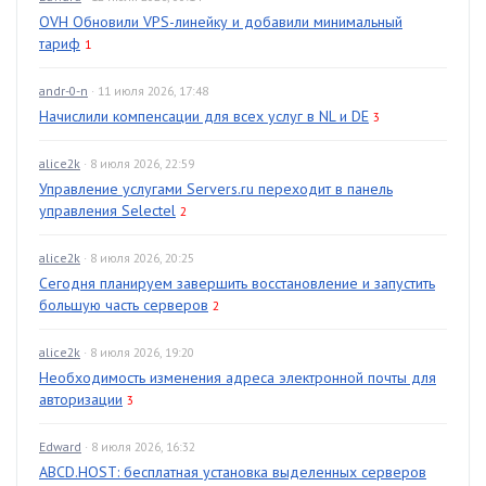
OVH Обновили VPS-линейку и добавили минимальный
тариф
1
andr-0-n
· 11 июля 2026, 17:48
Начислили компенсации для всех услуг в NL и DE
3
alice2k
· 8 июля 2026, 22:59
Управление услугами Servers.ru переходит в панель
управления Selectel
2
alice2k
· 8 июля 2026, 20:25
Сегодня планируем завершить восстановление и запустить
большую часть серверов
2
alice2k
· 8 июля 2026, 19:20
Необходимость изменения адреса электронной почты для
авторизации
3
Edward
· 8 июля 2026, 16:32
ABCD.HOST: бесплатная установка выделенных серверов