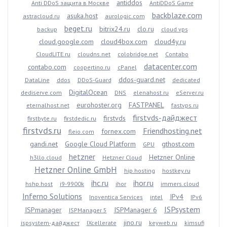
antiddos
Anti DDoS защита в Москве
AntiDDoS Game
backblaze.com
asuka.host
astracloud.ru
aurologic.com
beget.ru
bitrix24.ru
clo.ru
backup
cloud vps
cloud.google.com
cloud4box.com
cloud4y.ru
CloudLITE.ru
cloudns.net
colobridge.net
Contabo
datacenter.com
contabo.com
coopertino.ru
cPanel
ddos-guard.net
DataLine
ddos
DDoS-Guard
dedicated
DigitalOcean
dediserve.com
DNS
elenahost.ru
eServer.ru
eurohoster.org
FASTPANEL
eternalhost.net
fastvps.ru
firstvds-дайджест
firstvds
firstbyte.ru
firstdedic.ru
firstvds.ru
Friendhosting.net
fornex.com
fleio.com
gandi.net
Google Cloud Platform
gthost.com
GPU
hetzner
Hetzner Online
h3llo.cloud
Hetzner Cloud
Hetzner Online GmbH
hip.hosting
hostkey.ru
ihc.ru
ihor.ru
hshp.host
i9-9900k
ihor
immers.cloud
Inferno Solutions
IPv4
Inoventica Services
intel
IPv6
ISPsystem
ISPmanager
ISPManager 6
ISPManager 5
jino.ru
ispsystem-дайджест
IXcellerate
keyweb.ru
kimsufi