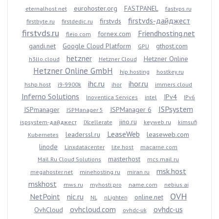
eurohoster.org
FASTPANEL
eternalhost.net
fastvps.ru
firstvds-дайджест
firstvds
firstbyte.ru
firstdedic.ru
firstvds.ru
Friendhosting.net
fornex.com
fleio.com
gandi.net
Google Cloud Platform
gthost.com
GPU
hetzner
Hetzner Online
h3llo.cloud
Hetzner Cloud
Hetzner Online GmbH
hip.hosting
hostkey.ru
ihc.ru
ihor.ru
hshp.host
i9-9900k
ihor
immers.cloud
Inferno Solutions
IPv4
Inoventica Services
intel
IPv6
ISPsystem
ISPmanager
ISPManager 6
ISPManager 5
jino.ru
ispsystem-дайджест
IXcellerate
keyweb.ru
kimsufi
LeaseWeb
leaderssl.ru
leaseweb.com
Kubernetes
linode
Linxdatacenter
lite.host
macarne.com
masterhost
Mail.Ru Cloud Solutions
mcs.mail.ru
msk.host
megahoster.net
minehosting.ru
miran.ru
mskhost
mws.ru
myhosti.pro
name.com
nebius.ai
OVH
NetPoint
nic.ru
online.net
NL
nLighten
ovhcloud.com
ovhdc-us
OvhCloud
ovhdc-uk