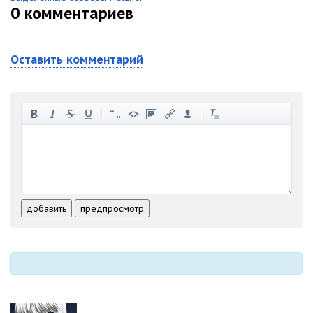
0
комментариев
Оставить комментарий
-
-
-
-
-
-
-
-
-
-
-
-
-
-
-
-
-
-
-
-
-
-
-
-
добавить
предпросмотр
-
-
-
-
-
-