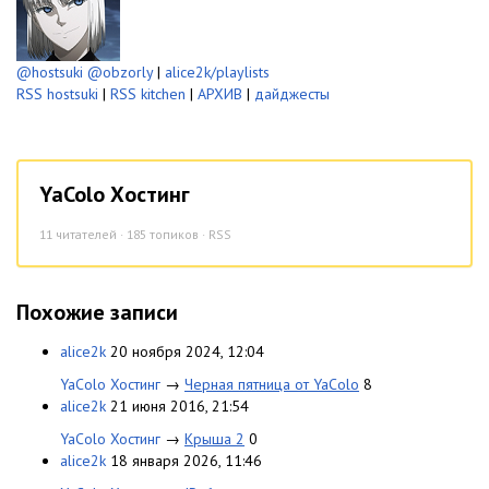
@hostsuki
@obzorly
|
alice2k/playlists
RSS hostsuki
|
RSS kitchen
|
АРХИВ
|
дайджесты
YaColo Хостинг
11
читателей · 185 топиков ·
RSS
Похожие записи
alice2k
20 ноября 2024, 12:04
YaColo Хостинг
→
Черная пятница от YaColo
8
alice2k
21 июня 2016, 21:54
YaColo Хостинг
→
Крыша 2
0
alice2k
18 января 2026, 11:46