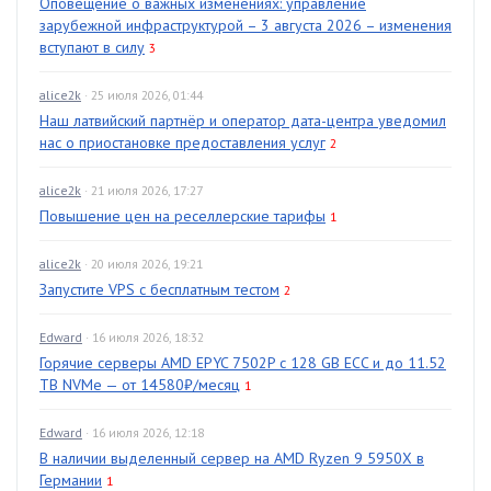
Оповещение о важных изменениях: управление
зарубежной инфраструктурой – 3 августа 2026 – изменения
вступают в силу
3
alice2k
· 25 июля 2026, 01:44
Наш латвийский партнёр и оператор дата-центра уведомил
нас о приостановке предоставления услуг
2
alice2k
· 21 июля 2026, 17:27
Повышение цен на реселлерские тарифы
1
alice2k
· 20 июля 2026, 19:21
Запустите VPS с бесплатным тестом
2
Edward
· 16 июля 2026, 18:32
Горячие серверы AMD EPYC 7502P с 128 GB ECC и до 11.52
TB NVMe — от 14580₽/месяц
1
Edward
· 16 июля 2026, 12:18
В наличии выделенный сервер на AMD Ryzen 9 5950X в
Германии
1