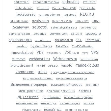
pq.hosting
park-web.ru
Ponaehali.moscow
ProHoster
prohoster.info
Proxmox
Public Cloud OVH
Qrator Labs
REG.RU
rackstore.ru
ramageddon.ru
reg.cloud
ruvds.com
REG.RU cloud
Ryzen 9 7950x
SBG-2021
SBG3
selectel
Scaleway
selectel-дайджест
serv-tech.ru
servers.com
spacecore
servercore.com
Serverius
Solus.io
spacecore.pro
sprinthost.ru
SSL
StormWall
sprintbox.ru
SystemIntegra
sweb.ru
TakeWYN
TheIDEAHosting
VPS
VDS
timeweb.cloud
VDSina.ru
vdscom.ru
VPN
Webnames.ru
webhost1.ru
vultr.com
worldstream
Yandex.cloud
yacolo
worldstream.nl
x5x.ru
XPE.SU
zomro.com
акция
аренда выделенных серверов
виртуальный хостинг
выделенные сервера
Выделенные серверы
выделенный сервер
Германия
день рождение
домены
дешевые домены ru
ДЦ LeaseWeb
ДЦ marosnet
изменение тарифов
изменение цен
итоги года
летние скидки
москва
новый год
Нидерланды
осенние скидки