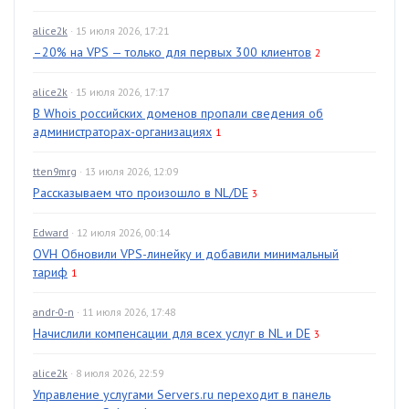
alice2k
· 15 июля 2026, 17:21
–20% на VPS — только для первых 300 клиентов
2
alice2k
· 15 июля 2026, 17:17
В Whois российских доменов пропали сведения об
администраторах-организациях
1
tten9mrg
· 13 июля 2026, 12:09
Рассказываем что произошло в NL/DE
3
Edward
· 12 июля 2026, 00:14
OVH Обновили VPS-линейку и добавили минимальный
тариф
1
andr-0-n
· 11 июля 2026, 17:48
Начислили компенсации для всех услуг в NL и DE
3
alice2k
· 8 июля 2026, 22:59
Управление услугами Servers.ru переходит в панель