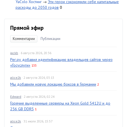
YaColo Хостинг
→
Эти герои сэкономили себе капитальные
расходы до 2050 годов
0
Прямой эфир
Комментарии
Публикации
jackb
· 6 августа 2026, 20:36
Рег.ру добавил идентификацию владельцев сайтов через
«Госуслуги»
133
alice2k
· 2 августа 2026, 03:13
Мы добавили новую локацию боксов в Германии
2
Edward
· 2 августа 2026, 02:24
Горячие выделенные серверы на Xeon Gold 5412U и до
256 GB DDR5
1
alice2k
· 31 июля 2026, 15:57