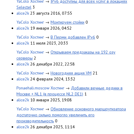
YaColo Хостинг
→
IPv6 доступны для всех услуг в локациях
Selectel
3
alice2k
23 августа 2016, 07:55
YaColo Хостинг
→
Монтируем стойки
0
alice2k
19 января 2026, 04:52
YaColo Хостинг
→
В Перми добавлен IPv6
0
alice2k
11 июля 2023, 20:33
YaColo Хостинг
→
Открываем предзаказы на 192 озу
серверы
2
alice2k
26 декабря 2022, 22:58
YaColo Хостинг
→
Новогодняя акция VM
21
alice2k
24 февраля 2024, 13:32
Ponaehali.moscow Хостинг
→
Добавили вечные дедики в
Москве + NL1 (в процессе NL2 DE1)
1
alice2k
10 января 2025, 19:08
YaColo Хостинг
→
Обновление основного маршрутизатора
достаточно сильно помогло увеличить его
производительность
0
alice2k
26 декабря 2025, 11:14