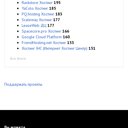
Rackstore Хостинг
195
YaColo Хостинг
185
PQ.hosting Хостинг
183
Scaleway Хостинг
177
LeaseWeb ДЦ
177
Spacecore.pro Хостинг
166
Google Cloud Platform
160
FriendHosting.net Хостинг
153
Хостинг IHC (Интернет Хостинг Центр)
151
Все блоги
Поддержать проекты
Вы можете