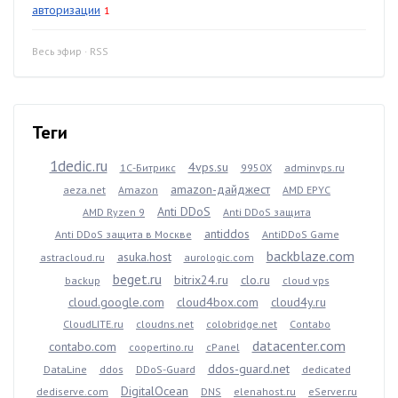
авторизации
1
Весь эфир
·
RSS
Теги
1dedic.ru
4vps.su
1С-Битрикс
9950X
adminvps.ru
amazon-дайджест
aeza.net
Amazon
AMD EPYC
Anti DDoS
AMD Ryzen 9
Anti DDoS защита
antiddos
Anti DDoS защита в Москве
AntiDDoS Game
backblaze.com
asuka.host
astracloud.ru
aurologic.com
beget.ru
bitrix24.ru
clo.ru
backup
cloud vps
cloud.google.com
cloud4box.com
cloud4y.ru
CloudLITE.ru
cloudns.net
colobridge.net
Contabo
datacenter.com
contabo.com
coopertino.ru
cPanel
ddos-guard.net
DataLine
ddos
DDoS-Guard
dedicated
DigitalOcean
dediserve.com
DNS
elenahost.ru
eServer.ru