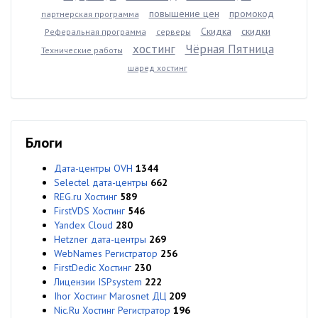
повышение цен
промокод
партнерская программа
Скидка
скидки
Реферальная программа
серверы
хостинг
Чёрная Пятница
Технические работы
шаред хостинг
Блоги
Дата-центры OVH
1344
Selectel дата-центры
662
REG.ru Хостинг
589
FirstVDS Хостинг
546
Yandex Cloud
280
Hetzner дата-центры
269
WebNames Регистратор
256
FirstDedic Хостинг
230
Лицензии ISPsystem
222
Ihor Хостинг Marosnet ДЦ
209
Nic.Ru Хостинг Регистратор
196