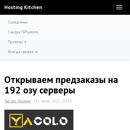
Hosting Kitchen
Toggl
naviga
Складчины
Скидка ISPsystem
Проекты
Всегда свежее
Открываем предзаказы на
192 озу серверы
YaColo Хостинг
11 июля 2023, 20:33