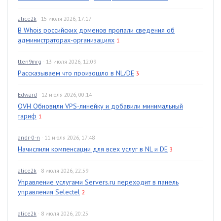
alice2k
· 15 июля 2026, 17:17
В Whois российских доменов пропали сведения об
администраторах-организациях
1
tten9mrg
· 13 июля 2026, 12:09
Рассказываем что произошло в NL/DE
3
Edward
· 12 июля 2026, 00:14
OVH Обновили VPS-линейку и добавили минимальный
тариф
1
andr-0-n
· 11 июля 2026, 17:48
Начислили компенсации для всех услуг в NL и DE
3
alice2k
· 8 июля 2026, 22:59
Управление услугами Servers.ru переходит в панель
управления Selectel
2
alice2k
· 8 июля 2026, 20:25