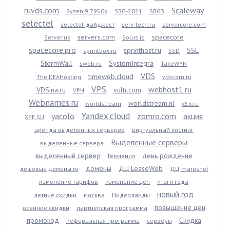
ruvds.com
Scaleway
Ryzen 9 7950x
SBG-2021
SBG3
selectel
selectel-дайджест
serv-tech.ru
servercore.com
servers.com
spacecore
Serverius
Solus.io
spacecore.pro
sprinthost.ru
SSL
sprintbox.ru
SSD
StormWall
SystemIntegra
sweb.ru
TakeWYN
VDS
timeweb.cloud
TheIDEAHosting
vdscom.ru
VPS
webhost1.ru
VDSina.ru
vultr.com
VPN
Webnames.ru
worldstream.nl
worldstream
x5x.ru
Yandex.cloud
yacolo
zomro.com
акция
XPE.SU
аренда выделенных серверов
виртуальный хостинг
Выделенные серверы
выделенные сервера
выделенный сервер
день рождение
Германия
домены
ДЦ LeaseWeb
дешевые домены ru
ДЦ marosnet
изменение тарифов
изменение цен
итоги года
новый год
летние скидки
москва
Нидерланды
повышение цен
осенние скидки
партнерская программа
промокод
Скидка
Реферальная программа
серверы