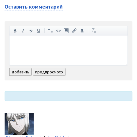
Оставить комментарий
-
-
-
-
-
-
-
-
-
-
-
-
-
-
-
-
-
-
-
-
-
-
-
-
добавить
предпросмотр
-
-
-
-
-
-