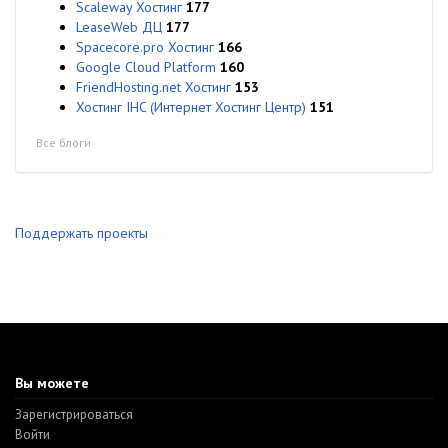
Scaleway Хостинг
177
LeaseWeb ДЦ
177
Spacecore.pro Хостинг
166
Google Cloud Platform
160
FriendHosting.net Хостинг
153
Хостинг IHC (Интернет Хостинг Центр)
151
Все блоги
Поддержать проекты
Вы можете
Зарегистрироваться
Войти