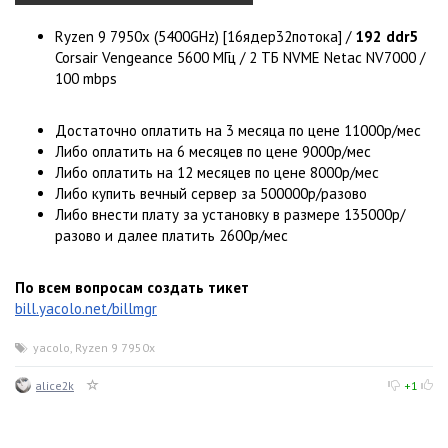
Ryzen 9 7950x (5400GHz) [16ядер32потока] /
192 ddr5
Corsair Vengeance 5600 МГц / 2 ТБ NVME Netac NV7000 /
100 mbps
Достаточно оплатить на 3 месяца по цене 11000р/мес
Либо оплатить на 6 месяцев по цене 9000р/мес
Либо оплатить на 12 месяцев по цене 8000р/мес
Либо купить вечный сервер за 500000р/разово
Либо внести плату за установку в размере 135000р/
разово и далее платить 2600р/мес
По всем вопросам создать тикет
bill.yacolo.net/billmgr
yacolo
,
Ryzen 9 7950x
alice2k
+1