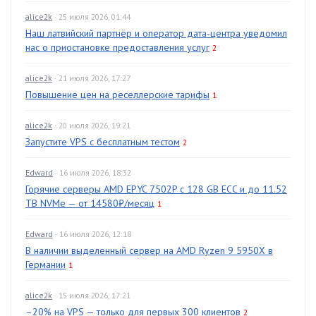
alice2k
· 25 июля 2026, 01:44
Наш латвийский партнёр и оператор дата-центра уведомил
нас о приостановке предоставления услуг
2
alice2k
· 21 июля 2026, 17:27
Повышение цен на реселлерские тарифы
1
alice2k
· 20 июля 2026, 19:21
Запустите VPS с бесплатным тестом
2
Edward
· 16 июля 2026, 18:32
Горячие серверы AMD EPYC 7502P с 128 GB ECC и до 11.52
TB NVMe — от 14580₽/месяц
1
Edward
· 16 июля 2026, 12:18
В наличии выделенный сервер на AMD Ryzen 9 5950X в
Германии
1
alice2k
· 15 июля 2026, 17:21
–20% на VPS — только для первых 300 клиентов
2