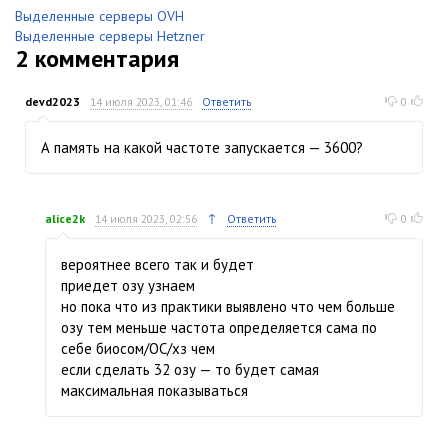
Выделенные серверы OVH
Выделенные серверы Hetzner
2
комментария
devd2023
14 июля 2023, 01:46
Ответить
0
А память на какой частоте запускается — 3600?
↑
alice2k
14 июля 2023, 02:56
Ответить
0
вероятнее всего так и будет
приедет озу узнаем
но пока что из практики выявлено что чем больше
озу тем меньше частота определяется сама по
себе биосом/ОС/хз чем
если сделать 32 озу — то будет самая
максимальная показываться