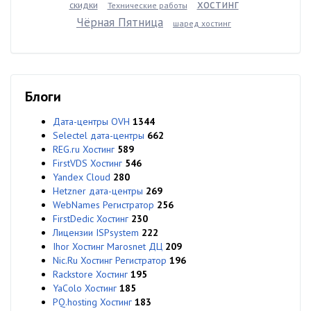
хостинг
скидки
Технические работы
Чёрная Пятница
шаред хостинг
Блоги
Дата-центры OVH
1344
Selectel дата-центры
662
REG.ru Хостинг
589
FirstVDS Хостинг
546
Yandex Cloud
280
Hetzner дата-центры
269
WebNames Регистратор
256
FirstDedic Хостинг
230
Лицензии ISPsystem
222
Ihor Хостинг Marosnet ДЦ
209
Nic.Ru Хостинг Регистратор
196
Rackstore Хостинг
195
YaColo Хостинг
185
PQ.hosting Хостинг
183