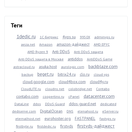
Теги
1dedic.ru
4vps.su
1С-Битрикс
9950X
adminvps.ru
amazon-дайджест
aeza.net
Amazon
AMD EPYC
Anti DDoS
AMD Ryzen 9
Anti DDoS защита
antiddos
Anti DDoS защита в Москве
AntiDDoS Game
backblaze.com
asuka.host
astracloud.ru
aurologic.com
beget.ru
bitrix24.ru
clo.ru
backup
cloud vps
cloud.google.com
cloud4box.com
cloud4y.ru
CloudLITE.ru
cloudns.net
colobridge.net
Contabo
datacenter.com
contabo.com
coopertino.ru
cPanel
ddos-guard.net
DataLine
ddos
DDoS-Guard
dedicated
DigitalOcean
dediserve.com
DNS
elenahost.ru
eServer.ru
eurohoster.org
FASTPANEL
eternalhost.net
fastvps.ru
firstvds-дайджест
firstvds
firstbyte.ru
firstdedic.ru