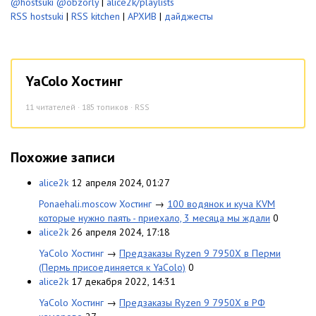
@hostsuki
@obzorly
|
alice2k/playlists
RSS hostsuki
|
RSS kitchen
|
АРХИВ
|
дайджесты
YaColo Хостинг
11
читателей · 185 топиков ·
RSS
Похожие записи
alice2k
12 апреля 2024, 01:27
Ponaehali.moscow Хостинг
→
100 водянок и куча KVM
которые нужно паять - приехало, 3 месяца мы ждали
0
alice2k
26 апреля 2024, 17:18
YaColo Хостинг
→
Предзаказы Ryzen 9 7950X в Перми
(Пермь присоединяется к YaColo)
0
alice2k
17 декабря 2022, 14:31
YaColo Хостинг
→
Предзаказы Ryzen 9 7950X в РФ