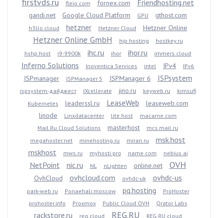
firstvds.ru
Friendhosting.net
fornex.com
fleio.com
gandi.net
Google Cloud Platform
gthost.com
GPU
hetzner
Hetzner Online
h3llo.cloud
Hetzner Cloud
Hetzner Online GmbH
hip.hosting
hostkey.ru
ihc.ru
ihor.ru
hshp.host
i9-9900k
ihor
immers.cloud
Inferno Solutions
IPv4
Inoventica Services
intel
IPv6
ISPsystem
ISPmanager
ISPManager 6
ISPManager 5
jino.ru
ispsystem-дайджест
IXcellerate
keyweb.ru
kimsufi
LeaseWeb
leaderssl.ru
leaseweb.com
Kubernetes
linode
Linxdatacenter
lite.host
macarne.com
masterhost
Mail.Ru Cloud Solutions
mcs.mail.ru
msk.host
megahoster.net
minehosting.ru
miran.ru
mskhost
mws.ru
myhosti.pro
name.com
nebius.ai
OVH
NetPoint
nic.ru
online.net
NL
nLighten
ovhcloud.com
ovhdc-us
OvhCloud
ovhdc-uk
pq.hosting
park-web.ru
Ponaehali.moscow
ProHoster
prohoster.info
Proxmox
Public Cloud OVH
Qrator Labs
REG.RU
rackstore.ru
reg.cloud
REG.RU cloud