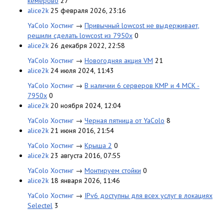
кемерово
27
alice2k
25 февраля 2026, 23:16
YaColo Хостинг
→
Привычный lowcost не выдерживает,
решили сделать lowcost из 7950x
0
alice2k
26 декабря 2022, 22:58
YaColo Хостинг
→
Новогодняя акция VM
21
alice2k
24 июля 2024, 11:43
YaColo Хостинг
→
В наличии 6 серверов КМР и 4 МСК -
7950x
0
alice2k
20 ноября 2024, 12:04
YaColo Хостинг
→
Черная пятница от YaColo
8
alice2k
21 июня 2016, 21:54
YaColo Хостинг
→
Крыша 2
0
alice2k
23 августа 2016, 07:55
YaColo Хостинг
→
Монтируем стойки
0
alice2k
18 января 2026, 11:46
YaColo Хостинг
→
IPv6 доступны для всех услуг в локациях
Selectel
3