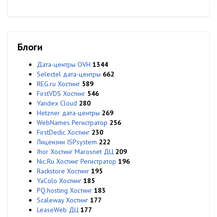
Блоги
Дата-центры OVH
1344
Selectel дата-центры
662
REG.ru Хостинг
589
FirstVDS Хостинг
546
Yandex Cloud
280
Hetzner дата-центры
269
WebNames Регистратор
256
FirstDedic Хостинг
230
Лицензии ISPsystem
222
Ihor Хостинг Marosnet ДЦ
209
Nic.Ru Хостинг Регистратор
196
Rackstore Хостинг
195
YaColo Хостинг
185
PQ.hosting Хостинг
183
Scaleway Хостинг
177
LeaseWeb ДЦ
177