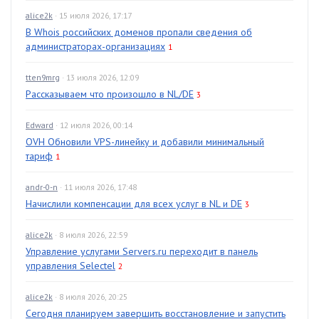
alice2k
· 15 июля 2026, 17:17
В Whois российских доменов пропали сведения об
администраторах-организациях
1
tten9mrg
· 13 июля 2026, 12:09
Рассказываем что произошло в NL/DE
3
Edward
· 12 июля 2026, 00:14
OVH Обновили VPS-линейку и добавили минимальный
тариф
1
andr-0-n
· 11 июля 2026, 17:48
Начислили компенсации для всех услуг в NL и DE
3
alice2k
· 8 июля 2026, 22:59
Управление услугами Servers.ru переходит в панель
управления Selectel
2
alice2k
· 8 июля 2026, 20:25
Сегодня планируем завершить восстановление и запустить