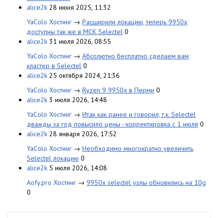
alice2k
28 июня 2025, 11:32
YaColo Хостинг
→
Расширили локацию, теперь 9950x
доступны так же в МСК Selectel
0
alice2k
31 июля 2026, 08:55
YaColo Хостинг
→
Абсолютно бесплатно сделаем вам
кластер в Selectel
0
alice2k
25 октября 2024, 21:36
YaColo Хостинг
→
Ryzen 9 9950x в Перми
0
alice2k
3 июля 2026, 14:48
YaColo Хостинг
→
Итак как ранее и говорил, т.к. Selectel
дважды за год повысило цены - корректировка с 1 июля
0
alice2k
28 января 2026, 17:52
YaColo Хостинг
→
Необходимо многократно увеличить
Selectel локацию
0
alice2k
5 июля 2026, 14:08
Aofy.pro Хостинг
→
9950x selectel узлы обновились на 10g
0