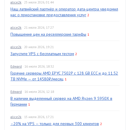
alice2k
· 25 июля 2026, 01:44
Наш латвийский партнёр и оператор дата-центра уведомил
нас о приостановке предоставления услуг
2
alice2k
· 21 июля 2026, 17:27
Повышение цен на реселлерские тарифы
1
alice2k
· 20 июля 2026, 19:21
Запустите VPS с бесплатным тестом
2
Edward
· 16 июля 2026, 18:32
Горячие серверы AMD EPYC 7502P с 128 GB ECC и до 11.52
TB NVMe — от 14580₽/месяц
1
Edward
· 16 июля 2026, 12:18
В наличии выделенный сервер на AMD Ryzen 9 5950X в
Германии
1
alice2k
· 15 июля 2026, 17:21
–20% на VPS — только для первых 300 клиентов
2