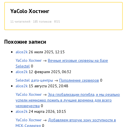
YaColo Хостинг
11
читателей · 185 топиков ·
RSS
Похожие записи
alice2k
26 июля 2025, 12:15
YaColo Хостинг
→
Вечные игровые серверы на базе
Selectel
0
alice2k
12 февраля 2025, 06:32
Selectel дата-центры
→
Пополнение серверов
0
alice2k
15 августа 2025, 20:48
YaColo Хостинг
→
Эра глобализации погибла, и мы реально
успели немножко пожить в лучшие времена для всего
человечества
0
alice2k
24 марта 2026, 10:15
YaColo Хостинг
→
Добавляем вторую зону зоступности в
МСК-Селектел
0