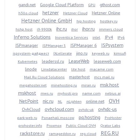
gandi.net
Google Cloud Platform
gthost.com
GPU
hetzner
Hetzner Online
h3llo.cloud
Hetzner Cloud
Hetzner Online GmbH
hip.hosting
hostkey.ru
ihc.ru
ihor.ru
hshp.host
i9-9900k
ihor
immers.cloud
Inferno Solutions
IPv4
Inoventica Services
intel
IPv6
ISPsystem
ISPmanager
ISPManager 6
ISPManager 5
jino.ru
ispsystem-дайджест
IXcellerate
keyweb.ru
kimsufi
LeaseWeb
leaderssl.ru
leaseweb.com
Kubernetes
linode
Linxdatacenter
lite.host
macarne.com
masterhost
Mail.Ru Cloud Solutions
mcs.mail.ru
msk.host
megahoster.net
minehosting.ru
miran.ru
mskhost
mws.ru
myhosti.pro
name.com
nebius.ai
OVH
NetPoint
nic.ru
online.net
NL
nLighten
ovhcloud.com
ovhdc-us
OvhCloud
ovhdc-uk
pq.hosting
park-web.ru
Ponaehali.moscow
ProHoster
prohoster.info
Proxmox
Public Cloud OVH
Qrator Labs
REG.RU
rackstore.ru
ramageddon.ru
reg.cloud