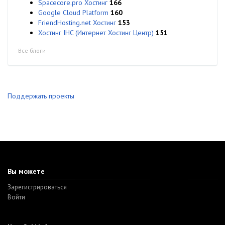
Spacecore.pro Хостинг
166
Google Cloud Platform
160
FriendHosting.net Хостинг
153
Хостинг IHC (Интернет Хостинг Центр)
151
Все блоги
Поддержать проекты
Вы можете
Зарегистрироваться
Войти