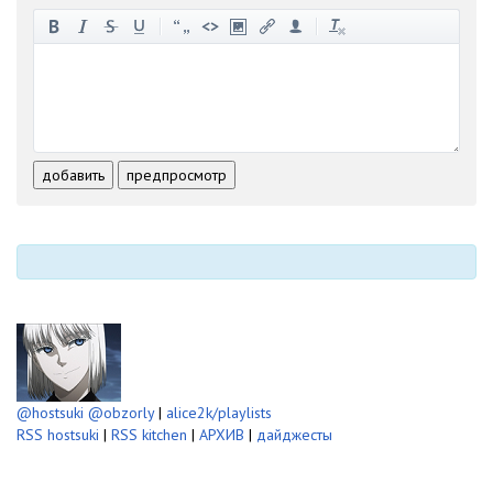
-
-
-
-
-
-
-
-
-
-
-
-
-
-
-
-
-
-
-
-
-
-
-
-
добавить
предпросмотр
-
-
-
-
-
-
@hostsuki
@obzorly
|
alice2k/playlists
RSS hostsuki
|
RSS kitchen
|
АРХИВ
|
дайджесты