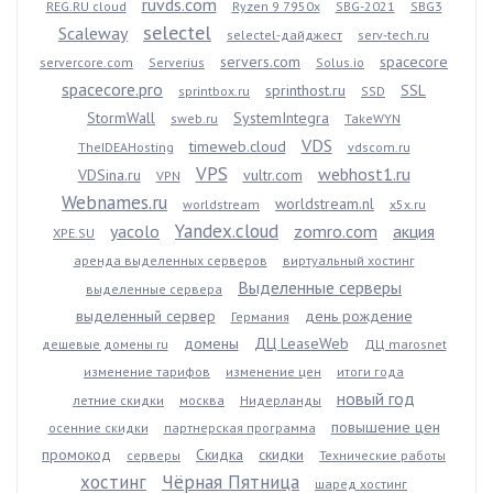
ruvds.com
REG.RU cloud
Ryzen 9 7950x
SBG-2021
SBG3
selectel
Scaleway
selectel-дайджест
serv-tech.ru
servers.com
spacecore
servercore.com
Serverius
Solus.io
spacecore.pro
sprinthost.ru
SSL
sprintbox.ru
SSD
StormWall
SystemIntegra
sweb.ru
TakeWYN
VDS
timeweb.cloud
TheIDEAHosting
vdscom.ru
VPS
webhost1.ru
VDSina.ru
vultr.com
VPN
Webnames.ru
worldstream.nl
worldstream
x5x.ru
Yandex.cloud
yacolo
zomro.com
акция
XPE.SU
аренда выделенных серверов
виртуальный хостинг
Выделенные серверы
выделенные сервера
выделенный сервер
день рождение
Германия
домены
ДЦ LeaseWeb
дешевые домены ru
ДЦ marosnet
изменение тарифов
изменение цен
итоги года
новый год
летние скидки
москва
Нидерланды
повышение цен
осенние скидки
партнерская программа
промокод
Скидка
скидки
серверы
Технические работы
хостинг
Чёрная Пятница
шаред хостинг