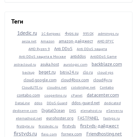
Теги
1dedic.ru
4vps.su
1С-Битрикс
9950X
adminvps.ru
amazon-дайджест
aeza.net
Amazon
AMD EPYC
Anti DDoS
AMD Ryzen 9
Anti DDoS защита
antiddos
Anti DDoS защита в Москве
AntiDDoS Game
backblaze.com
asuka.host
astracloud.ru
aurologic.com
beget.ru
bitrix24.ru
clo.ru
backup
cloud vps
cloud.google.com
cloud4box.com
cloud4y.ru
CloudLITE.ru
cloudns.net
colobridge.net
Contabo
datacenter.com
contabo.com
coopertino.ru
cPanel
ddos-guard.net
DataLine
ddos
DDoS-Guard
dedicated
DigitalOcean
dediserve.com
DNS
elenahost.ru
eServer.ru
eurohoster.org
FASTPANEL
eternalhost.net
fastvps.ru
firstvds-дайджест
firstvds
firstbyte.ru
firstdedic.ru
firstvds.ru
Friendhosting.net
fornex.com
fleio.com