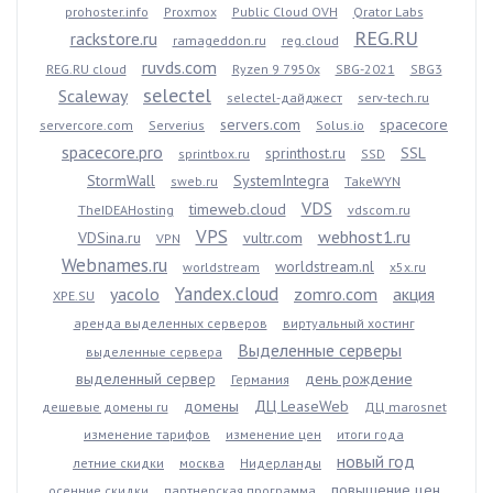
prohoster.info
Proxmox
Public Cloud OVH
Qrator Labs
REG.RU
rackstore.ru
ramageddon.ru
reg.cloud
ruvds.com
REG.RU cloud
Ryzen 9 7950x
SBG-2021
SBG3
selectel
Scaleway
selectel-дайджест
serv-tech.ru
servers.com
spacecore
servercore.com
Serverius
Solus.io
spacecore.pro
sprinthost.ru
SSL
sprintbox.ru
SSD
StormWall
SystemIntegra
sweb.ru
TakeWYN
VDS
timeweb.cloud
TheIDEAHosting
vdscom.ru
VPS
webhost1.ru
VDSina.ru
vultr.com
VPN
Webnames.ru
worldstream.nl
worldstream
x5x.ru
Yandex.cloud
yacolo
zomro.com
акция
XPE.SU
аренда выделенных серверов
виртуальный хостинг
Выделенные серверы
выделенные сервера
выделенный сервер
день рождение
Германия
домены
ДЦ LeaseWeb
дешевые домены ru
ДЦ marosnet
изменение тарифов
изменение цен
итоги года
новый год
летние скидки
москва
Нидерланды
повышение цен
осенние скидки
партнерская программа