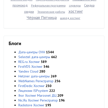
промокод
Скидка
Реферальная программа
серверы
хостинг
скидки
Технические работы
Чёрная Пятница
шаред хостинг
Блоги
Дата-центры OVH
1344
Selectel дата-центры
662
REG.ru Хостинг
589
FirstVDS Хостинг
546
Yandex Cloud
280
Hetzner дата-центры
269
WebNames Регистратор
256
FirstDedic Хостинг
230
Лицензии ISPsystem
222
Ihor Хостинг Marosnet ДЦ
209
Nic.Ru Хостинг Регистратор
196
Rackstore Хостинг
195