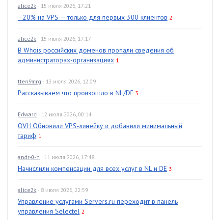
alice2k
· 15 июля 2026, 17:21
–20% на VPS — только для первых 300 клиентов
2
alice2k
· 15 июля 2026, 17:17
В Whois российских доменов пропали сведения об
администраторах-организациях
1
tten9mrg
· 13 июля 2026, 12:09
Рассказываем что произошло в NL/DE
3
Edward
· 12 июля 2026, 00:14
OVH Обновили VPS-линейку и добавили минимальный
тариф
1
andr-0-n
· 11 июля 2026, 17:48
Начислили компенсации для всех услуг в NL и DE
3
alice2k
· 8 июля 2026, 22:59
Управление услугами Servers.ru переходит в панель
управления Selectel
2