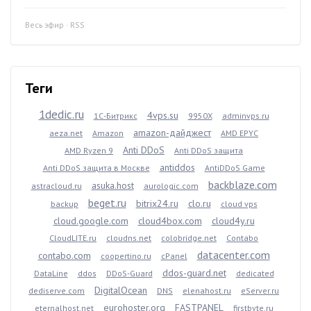
Весь эфир
·
RSS
Теги
1dedic.ru
4vps.su
1С-Битрикс
9950X
adminvps.ru
amazon-дайджест
aeza.net
Amazon
AMD EPYC
Anti DDoS
AMD Ryzen 9
Anti DDoS защита
antiddos
Anti DDoS защита в Москве
AntiDDoS Game
backblaze.com
asuka.host
astracloud.ru
aurologic.com
beget.ru
bitrix24.ru
clo.ru
backup
cloud vps
cloud.google.com
cloud4box.com
cloud4y.ru
CloudLITE.ru
cloudns.net
colobridge.net
Contabo
datacenter.com
contabo.com
coopertino.ru
cPanel
ddos-guard.net
DataLine
ddos
DDoS-Guard
dedicated
DigitalOcean
dediserve.com
DNS
elenahost.ru
eServer.ru
eurohoster.org
FASTPANEL
eternalhost.net
firstbyte.ru