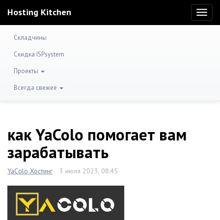
Hosting Kitchen
Toggl
naviga
Складчины
Скидка ISPsystem
Проекты
Всегда свежее
как YaColo помогает вам
зарабатывать
YaColo Хостинг
3 июля 2023, 08:45