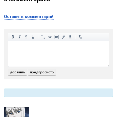
Оставить комментарий
-
-
-
-
-
-
-
-
-
-
-
-
-
-
-
-
-
-
-
-
-
-
-
-
добавить
предпросмотр
-
-
-
-
-
-