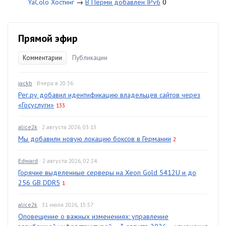
YaColo Хостинг
→
В Перми добавлен IPv6
0
Прямой эфир
Комментарии
Публикации
jackb
· Вчера в 20:36
Рег.ру добавил идентификацию владельцев сайтов через
«Госуслуги»
133
alice2k
· 2 августа 2026, 03:13
Мы добавили новую локацию боксов в Германии
2
Edward
· 2 августа 2026, 02:24
Горячие выделенные серверы на Xeon Gold 5412U и до
256 GB DDR5
1
alice2k
· 31 июля 2026, 15:57
Оповещение о важных изменениях: управление