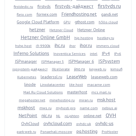
firstvds.ru
firstvds-дайджест
firstvds
firstdedic.ru
Friendhosting.net
fornex.com
gandi.net
fleio.com
Google Cloud Platform
gthost.com
GPU
h3llo.cloud
hetzner
Hetzner Online
Hetzner Cloud
Hetzner Online GmbH
hip.hosting
hostkey.ru
ihc.ru
ihor.ru
hshp.host
i9-9900k
ihor
immers.cloud
Inferno Solutions
IPv4
Inoventica Services
intel
IPv6
ISPsystem
ISPmanager
ISPManager 6
ISPManager 5
jino.ru
ispsystem-дайджест
IXcellerate
keyweb.ru
kimsufi
LeaseWeb
leaderssl.ru
leaseweb.com
Kubernetes
linode
Linxdatacenter
lite.host
macarne.com
masterhost
Mail.Ru Cloud Solutions
mcs.mail.ru
msk.host
megahoster.net
minehosting.ru
miran.ru
mskhost
mws.ru
myhosti.pro
name.com
nebius.ai
OVH
NetPoint
nic.ru
online.net
NL
nLighten
ovhcloud.com
ovhdc-us
OvhCloud
ovhdc-uk
pq.hosting
park-web.ru
Ponaehali.moscow
ProHoster