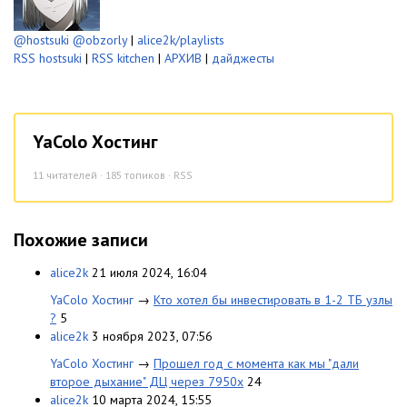
@hostsuki
@obzorly
|
alice2k/playlists
RSS hostsuki
|
RSS kitchen
|
АРХИВ
|
дайджесты
YaColo Хостинг
11
читателей · 185 топиков ·
RSS
Похожие записи
alice2k
21 июля 2024, 16:04
YaColo Хостинг
→
Кто хотел бы инвестировать в 1-2 ТБ узлы
?
5
alice2k
3 ноября 2023, 07:56
YaColo Хостинг
→
Прошел год с момента как мы "дали
второе дыхание" ДЦ через 7950x
24
alice2k
10 марта 2024, 15:55