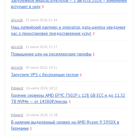
зарубежной инфраструктурой – 3 августа 2026 – изменения
вступают в силу
3
alice2k
· 25 июля 2026, 01:44
Наш латвийский партнёр и оператор дата-центра уведомил
нас о приостановке предоставления услуг
2
alice2k
· 21 июля 2026, 17:27
Повышение цен на реселлерские тарифы
1
alice2k
· 20 июля 2026, 19:21
Запустите VPS с бесплатным тестом
2
Edward
· 16 июля 2026, 18:32
Горячие серверы AMD EPYC 7502P с 128 GB ECC и до 11.52
TB NVMe — от 14580₽/месяц
1
Edward
· 16 июля 2026, 12:18
В наличии выделенный сервер на AMD Ryzen 9 5950X в
Германии
1